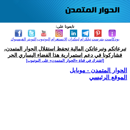
تابعونا على:
بودكاست
بنترست
تيلكرام
لينكدإن
الانستغرام
اليوتيوب
التويتر
الفيسبوك
تبرعاتكم وتبرعاتكن المالية تحفظ استقلال الحوار المتمدن،
فشاركونا في دعم استمرارية هذا الفضاء اليساري الحر
[اشترك في قناة ‫«الحوار المتمدن» على اليوتيوب]
الحوار المتمدن - موبايل
الموقع الرئيسي