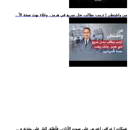
.. من واشنطن | ترمب يطالب بحل سريع في هرمز.. وغلاء يهدد صحة الأ
.. شبكات | عراقي اعترض على صوت الأذان.. فأطلق النار على مئذنة م