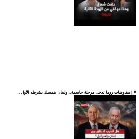
.. مفاوضات روما تدخل مرحلة حاسمة.. ولبنان يتمسك بشرطه الأول | #