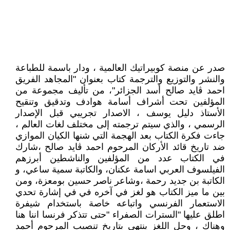
صدر عن منصة كوبيراتيك العالمية ، ودار باسمة للطباعة
والنشر والتوزيع والترجمة كتاب بعنوان "المجاهد الفريق
احمد ڨايد صالح أسد الجزائر"، من تأليف مجموعة من
المؤلفين تحت أشراف أسامة هوادف وتدقيق وتنقيح
الأستاذ دليل يوسف ، الاصدار تجريبي قبل الإصدار
الرسمي ، والذي سيتم ترجمته إلى مختلف لغات العالم ،
جاءت فكرة الكتاب بعد الهجمة التي شنها الكيان الموازي
ضد تاريخ قائد الأركان المرحوم احمد ڨايد صالح ،شارك
في الكتاب عدد من المؤلفين والناشطين أبرزهم
الفيلسوف العربي اسامة عكنان، والكاتبة سمية ساعي، و
الكاتبة بن جديد رحمة ،وشاعر ناصر حسين بومعزة، ومن
بين ما ميز الكتاب هو لغز في آخره في في إشارة تحدي
الاستعمار الفرنسي واتباعه خاصة باستخدام شيفرة
اطلق عليها "السترات الصفراء "حتى تتذكر فرنسا اننا هنا
وهناك ، وحل اللغز ينتهي بتاريخ تنصيب المرحوم أحمد