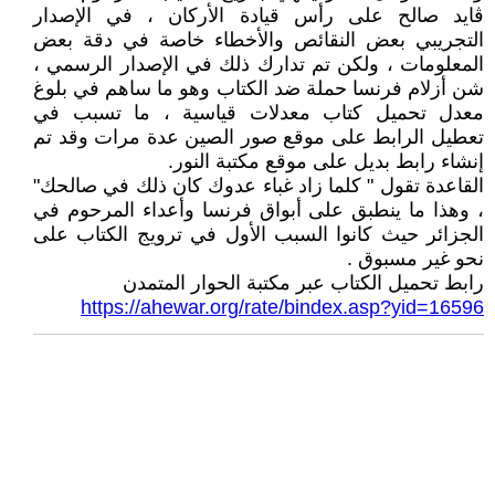
ڨايد صالح على رأس قيادة الأركان ، في الإصدار
التجريبي بعض النقائص والأخطاء خاصة في دقة بعض
المعلومات ، ولكن تم تدارك ذلك في الإصدار الرسمي ،
شن أزلام فرنسا حملة ضد الكتاب وهو ما ساهم في بلوغ
معدل تحميل كتاب معدلات قياسية ، ما تسبب في
تعطيل الرابط على موقع صور الصين عدة مرات وقد تم
إنشاء رابط بديل على موقع مكتبة النور.
القاعدة تقول " كلما زاد غباء عدوك كان ذلك في صالحك"
، وهذا ما ينطبق على أبواق فرنسا وأعداء المرحوم في
الجزائر حيث كانوا السبب الأول في ترويج الكتاب على
نحو غير مسبوق .
رابط تحميل الكتاب عبر مكتبة الحوار المتمدن
https://ahewar.org/rate/bindex.asp?yid=16596