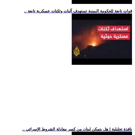
.. قوات تابعة للحكومة اليمنية تستهدف آليات وثكنات عسكرية تابعة
.. نافذة تحليلية | هل يتمكن لبنان من كسر معادلة الشروط الإسرائي