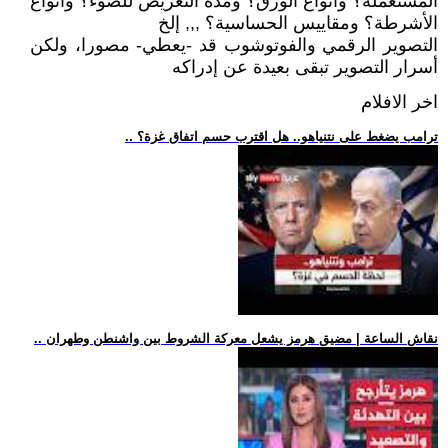
المستعملة؟ وأنواع الورق؟ ومدة التعريض للضوء؟ وأنواع
الأشرطة؟ ومقاييس الحساسية؟ ,,, إلخ
التصوير الرقمي والفوتوشوب قد -يعطي- مصورا، ولكن
أسرار التصوير تبقى بعيدة عن إدراكه
اخر الافلام
.. ترامب يضغط على نتنياهو.. هل اقترب حسم اتفاق غزة؟
.. نقاش الساعة | مضيق هرمز يشعل معركة الشروط بين واشنطن وطهران