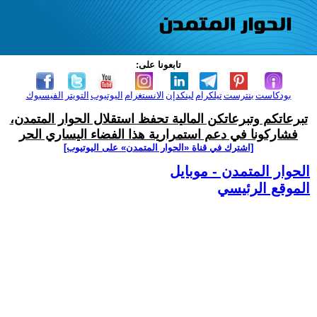
تابعونا على:
بودكاست
بنترست
تيلكرام
لينكدإن
الانستغرام
اليوتيوب
التويتر
الفيسبوك
تبرعاتكم وتبرعاتكن المالية تحفظ استقلال الحوار المتمدن،
فشاركونا في دعم استمرارية هذا الفضاء اليساري الحر
[اشترك في قناة ‫«الحوار المتمدن» على اليوتيوب]
الحوار المتمدن - موبايل
الموقع الرئيسي