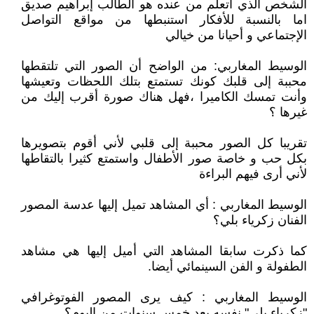
الشخص الذي اتعلم من عنده هو الطالب إبراهيم صديق
اما بالنسبة للأفكار استنبطها من مواقع التواصل
الإجتماعي و أحيانا من خيالي
الوسيط المغاربي: من الواضح أن الصور التي تلتقطها
محببة إلى قلبك كونك تستمتع بتلك اللحظات وتعيشها
وأنت تمسك الكاميرا ،فهل هناك صورة أقرب إليك من
غيرها ؟
تقريبا كل الصور محببة إلى قلبي لأني أقوم بتصويرها
بكل حب و خاصة صور الأطفال واستمتع كثيرا بالتقاطها
لأني أرى فيهم البراءة
الوسيط المغاربي : أي المشاهد تميل إليها عدسة المصور
الفنان زكرياء بلي؟
كما ذكرت سابقا المشاهد التي أميل إليها هي مشاهد
الطفولة و الفن السينمائي أيضا.
الوسيط المغاربي : كيف يرى المصور الفوتوغرافي
"زكرياء بلي" نفسه بعد خمس سنوات من اليوم؟