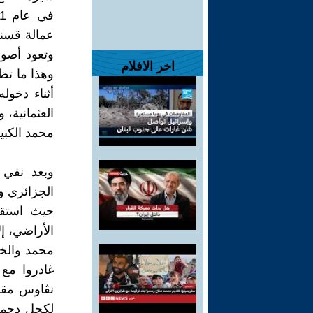
عمالة قسنط
وتعود أصول
اخر الافلام
وهذا ما تظ
أثناء دخوله
محمد الكبير س
وبعد نفي ا
الجزائري وم
حيث استقر
الأراضي، إل
محمد والخ
غادروا مع
نڨاوس مقا
لكحل دحمان