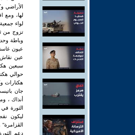
الأراضي و
لها، ومع 
لواء جمعية
تزوج من ثلا
عيون غاست
عين نڨاش 
سبعين هكت
حوالي هكتا
جان باتيس
أنذاك ، وم
الثورة في 
ليكون نقط
الڨزامرة" 
دعم الثور