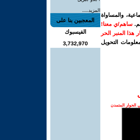
المزيد.....
اعية، والمساواة
المعجبين بنا على
م.
ساهم/ي معنا!
الفيسبوك
رار هذا المنبر الحر
معلومات التحويل
3,732,970
الحوار المتمدن