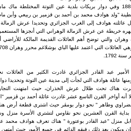
في عام 1881 وفي دوار بريكات بلدية عين التوتة المختلطة ماك م
ينة "ولد هوادف محمد بن أحمد بن قزمير بن ربيعي وأبن ما
 عائلته هوادف إلى الغرب الجزائري وتحديدا عرش الزمالة 
هره خريطة عن عرش الزمالة الوهراني التي أنجزها المستعم
 وهران والتي توضح أهم العائلات القديمة المالكة للأراضي أثن
نة 1792.
لأمير عبد القادر الجزائري غادرت الكثير من العائلات نح
نها عائلة هوادف التي لجأت إلى مدينة عين التوتة وتحديدا دوار
ت هناك تحت ظلال عرش الخذران، حيث امتهنت التجارة
ا أنه أواخر القرن التاسع عشر غادرت عائلة أحمد بن ڨزمير "الأ
ضراوي وطاهر " نحو دوار بومڨر حيث اشترى قطعة أرض هناك 
 بداية القرن العشرين نحو نڨاوس لتشتري الأسرة منزل و
بل منزل "عبد القادر بوعتورة " هناك تعرف هوادف محمد عل
 ويكون بعد ذلك رفيقه الدائم في جميع الأمور حيث أمتهن 