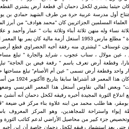
كان حيثما يشتري لكحل دحمان أي قطعة أرض يشتري القطعة 
افتتاح أول مدرسة عربية حرة من طرف الشهيد حمادي بن 
 العلماء المسلمين الجزائريين كان "محمد هوادف" من أبرز المم
ثة نساء وله منهن ثلاثة أبناء وثلاثة بنات " عمار وأحمد و علا
وباطة وحدة " مطلع مارس 1953 أستغل أزمة مالية كان يمر بها ا
ون غوستاف " ليشتري منه رفقة أخيه الخضراوي قطع أرضي
، عين مولال ، سناب عجوب ، شرايد والجارة " تبلغ مساحت
ارا، وقطعة أرض تعرف باسم " رقعة فيض بن الحاجة" تبلغ
ر واحد وقطعة أرض تسمى " عين أم الأصنام" تبلغ مساحتها حو
هكتارات وكان هذا المعمر قد أشتراه
ت" وبعض أهالي نڨاوس أستغل هذا المعمر الفرنسي وضعه
ع اندلاع الثورة المجيدة أخبره رفيقه لكحل دحمان أنه أنشئ 
بومڨر، هنا طلب محمد من ابنه علاوة بناء مركز في ضيعة "ڨي
ة إيواء واستراحة للمجاهدين، وهو المركز المعروف با
وتخصيص جزء كبير من محاصيل الأراضي لدعم كتائب الثورة و
ة حتى بعد استشهاد رفيقه لكحل دحمان خاصة أن ابن أخيه 