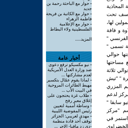
-
حوار مع الباحثة رحمة بن
المحاذية
جديد
-
حوار مع الكاتبة بن فريحة
يوسف تحت
فاطمة الزهراء
ولين لها،
-
حوار مع الإعلامية
الفلسطينية ولاء البطاط
وة و فافة
لمعمر الفرنسي "
المزيد.....
ة تسمى "
ها حوالي
أخبار عامة
 مساحتها
-
نيو مكسيكو ترفع دعوى
ضد وزارة العدل الأمريكية
الي ثلاثة
لعدم مشاركتها ...
ا سابقا بتاريخ 8أكتوبر 1924 من أسرة " "تيش
-
لماذا يقوم عمّال بتكسير
مهبط الطائرات المروحية
م المزري
في البيت الأب ...
مركز لدعم
-
طلاب غزة يحتجون على
إغلاق معبر رفح
و سابقا "
-
وساطة أممية لتعيين
سم "مركز
رئيس المفوضية الليبية
-
مهدي لعريبي: الجزائر
استمر في
توقف أحد قادة منظمة
الخضراوي
-دي زد مافيا- الإجر ...