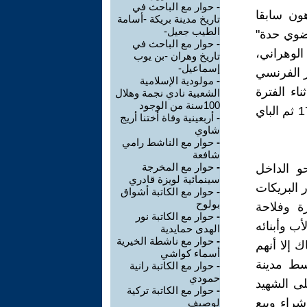
-
حوار مع الباحث في
اهون سابقا
تاريخ مدينة بريكة -أسامة
الطيب جعيل-
ضوي حدة"
-
حوار مع الباحث في
الوهراني،
تاريخ وهران -بن يوب
إسماعيل-
ر الفرنسي
-
مولودية الإسلامية
اء الفترة
الشعبية نادي نجمة وهلال
100سنة من الوجود
العثمانية، وهي العائلات التي اعتمد عليها الباي بوشلاغم محرر وهران 1708 ثم الباي
-
أربعينية وفاة أختنا أريج
شاوي
-
حوار مع الناشط رامي
شافعة
-
حوار مع المخرجة
و الداخل
سينمائية لويزة قادري
 البريكات
-
حوار مع الكاتبة أشواق
بولوح
 وفلاحة
-
حوار مع الكاتبة نور
ب وأبنائه
الهدى حمايدية
-
حوار مع ناشطة الخيرية
إلا أنهم
أسماء كواشي
سط مدينة
-
حوار مع الكاتبة رانية
حمودي
ى الشهيد
-
حوار مع الكاتبة تركية
شراء وبيع
لوصيف