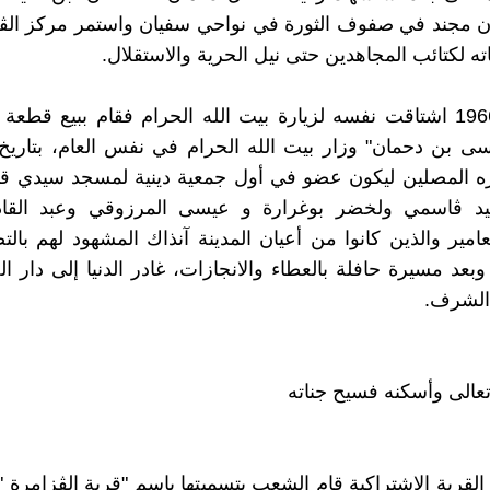
ان مجند في صفوف الثورة في نواحي سفيان واستمر مركز الڨ
ته لكتائب المجاهدين حتى نيل الحرية والاستقلال.
في سنة 1966 اشتاقت نفسه لزيارة بيت الله الحرام فقام ببيع قطع
أختاره المصلين ليكون عضو في أول جمعية دينية لمسجد سيدي 
د ڨاسمي ولخضر بوغرارة و عيسى المرزوقي وعبد القاد
مير والذين كانوا من أعيان المدينة آنذاك المشهود لهم بال
ام 1971 وبعد مسيرة حافلة بالعطاء والانجازات، غادر الدنيا إلى دار 
الشرف.
تعالى وأسكنه فسيح جناته
القرية الاشتراكية قام الشعب بتسميتها باسم "قرية الڨزامرة "