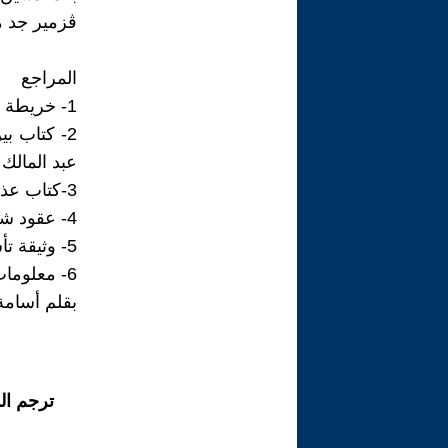
ڨزمير جد م
المراجع
1- خريطة عرش زمالة الوهراني أنجزها المستعمر الفرنسي
2- كتاب ب
عبد المالك 
3-كتاب عذراء الأوراس والجلاد الشهيدة مريم بوعتورة الأستاذ عبد المالك بورزام
4- عقود شراء الأراضي
5- وثيقة تأسيس أول جمعية لمسجد سيدي قاسم العتيق
6- معلومات شفوية من ثقات
بقلم أسامة
ترجم ال