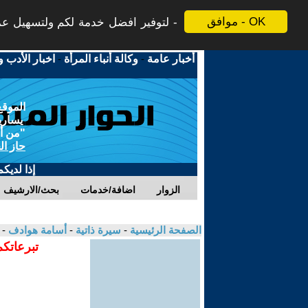
موافق - OK
لتوفير افضل خدمة لكم ولتسهيل عملي
أخبار عامة
-
وكالة أنباء المرأة
-
اخبار الأدب و
الموقع
يسارية
"من أج
حاز ال
إذا لديك
الزوار
اضافة/خدمات
بحث/الارشيف
الصفحة الرئيسية
-
سيرة ذاتية
-
أسامة هوادف
- 
تبرعاتكم