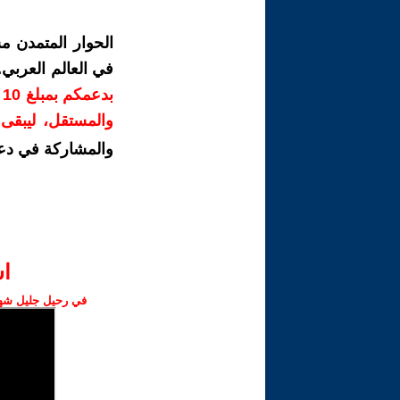
الحوار المتمدن م
في العالم العربي
ب
والمستقل، ليبقى ص
والمشاركة في دع
ا‫
في رحيل جليل شهبا