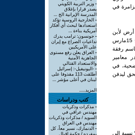
-
وزير التربية الكويتي
زامرة في
يصدر قرارا بإغلاق
المدرسة الإيرانية الخ ...
-
الخارجية الروسية تؤكد
استعدادها لبحث أي أفكار
أمريكية بناءة ...
ة أرض لأبن
-
جونسون: ترامب يدرك
رفيقه "موسى بن دحمان" وزار بيت الله الحرام في نفس العام، بتاريخ 15مارس
تداعيات الصراع مع إيران
على الأمريكيين
قاسم رفقة
-
العراق يعلن رفع مستوى
ر معامير
الجاهزية الأمنية
والاستعداد القتالي
تضحية، في
-
-اليونيفيل-: إسرائيل
الحق ليدفن
أطلقت 113 مقذوفا على
لبنان في أعلى مؤشر ...
المزيد.....
كتب ودراسات
-
مذكرات وذكريات
مهندس عراقي في
السويد / مذكرات وذكريات
مهندس في العراق
-
الدنمارك، نسير معاً، كل
 نسبة إلى
بمفرده / حكمة اقبال