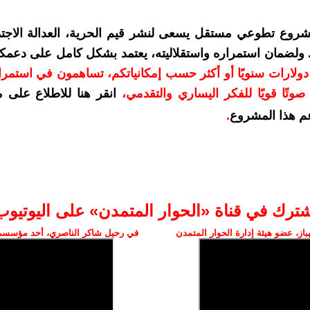
شروع تطوعي مستقل يسعى لنشر قيم الحرية، العدالة الاجتم
. ولضمان استمراره واستقلاليته، يعتمد بشكل كامل على دعمك
دعمكم بمبلغ 10 دولارات سنويًا أو أكثر حسب إمكانياتكم، تساهمون في استم
وتًا قويًا للفكر اليساري والتقدمي
،
انقر هنا للاطلاع على 
م هذا المشروع
.
شترك في قناة «الحوار المتمدن» على اليوتيوب
ز، عضو هيئة إدارة الحوار المتمدن
في رحيل شاكر الناصري، أحد مؤسسي 