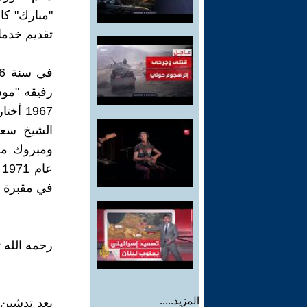
"مبارك" ك
تقديم خدما
1967 
الشيخ سعي
ومبروك معا
ع
في مقبرة 
رحمه الله 
المزيد.....
بعد تدشين 