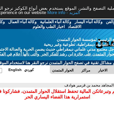
ة التصفح والنشر، الموقع يستخدم بعض أنواع الكوكيز نرجو النق
More info - المزيد
experience on our website
الفن
-
وكالة أنباء اليسار
-
وكالة أنباء العلمانية
-
وكالة أنباء العمال
-
وكا
الاقتصاد
-
اخبار الطب والعلوم
 الرئيسي لمؤسسة الحوار المتمدن
، علمانية، ديمقراطية، تطوعية وغير ربحية
ل مجتمع مدني علماني ديمقراطي حديث يضمن الحرية والعدالة الاجتم
حوار المتمدن على جائزة ابن رشد للفكر الحر والتى نالها أعلام في الفك
م مشاكل تقنية في تصفح الحوار المتمدن نرجو النقر هنا لاستخدام الموقع
كوردي
English
الاخبار
مراكز
الحوار المتمدن
المجاهد محمد بن ڨزمير هوادف
 وتبرعاتكن المالية تحفظ استقلال الحوار المتمدن، فشاركونا 
استمرارية هذا الفضاء اليساري الحر