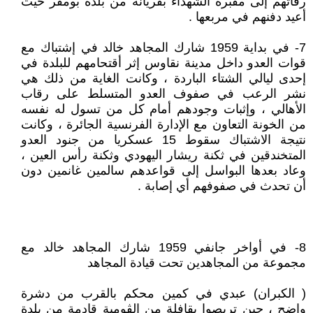
رفاتهم إلى مقبرة الشهداء بقريانة من بلدة بومقر حيث
أعيد دفنهم في مربعها .
7- في بداية 1959 شارك المجاهد خالد في إشتباك مع
قوات العدو داخل مدينة نقاوس إثر أقتحامهم للبلدة في
إحدى ليالي الشتاء الباردة ، وكانت الغاية من ذلك هي
نشر الرعب في صفوف العدو المتسلط على رقاب
الأهالي ، وإثبات وجودهم أمام كل من تسول له نفسه
من الخونة التعاون مع الإدارة الفرنسية الجائرة ، وكانت
نتيجة الاشتباك سقوط 15 عسكريا من جنود العدو
المتخندقين في ثكنة ريشار اليهودي وثكنة رأس العين ،
وعاد بعدها البواسل إلى قواعدهم سالمين غانمين دون
أن تحدث في صفوفهم أي إصابة .
8- في أواخر جانفي 1959 شارك المجاهد خالد مع
مجموعة من المجاهدين تحت قيادة المجاهد
( الكبران) عبدي في كمين محكم بالقرب من دشرة
واضح ، حين تربصوا بقافلة من الڨومية قادمة من بلدة