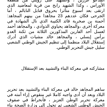
المدعو عزرين ، والشهيد على زويني من منطقة
الأوراس ، وكذا الشهيد رابح من قرية لمعاضيد الذي
ارتقى بعد أسبوع متأثرا بحروق قنابل النابالم ، أما
الجرحى فكان عددهم 23 مجاهدا من بينهم المجاهد:
أحمنة بن صخرية قائد الكتيبة الذي نال الشهادة في
معركة أخرى ،والمجاهد يحياوي الذوادي ، والمجاهد أحمد
لعسل أحد الفارين المذكورين الثلاثة من ثكنة العدو
برأس إيسلي ، والمجاهد خالد مشيات الذي أدرك
إستقلال البلاد منظمنا إلى تنظيم الجيش الوطني الشعبي
سليل جيش التحرير الوطني.
مشاركته في معركة البناء والتشييد بعد الإستقلال
ساهم المجاهد خالد في معركة البناء والتشييد بعد تحرير
البلاد وبعد أن أدى واجبه كاملا غير منقوص إزاء أمته في
معركة تحرير الوطن العزيز ، فأنخراط في صفوف
الجيش الوطني الشعبي ثم تحول إلى وزارة الصحة بناء