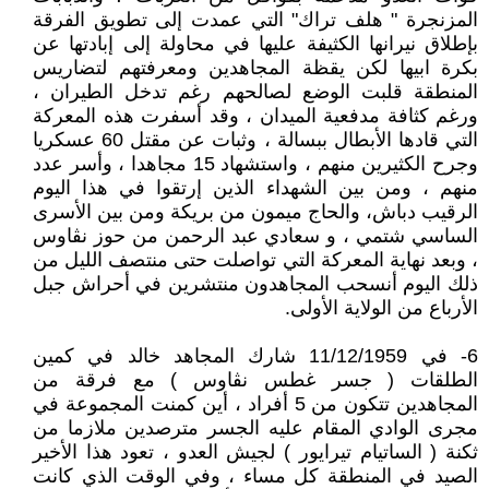
المزنجرة " هلف تراك" التي عمدت إلى تطويق الفرقة
بإطلاق نيرانها الكثيفة عليها في محاولة إلى إبادتها عن
بكرة ابيها لكن يقظة المجاهدين ومعرفتهم لتضاريس
المنطقة قلبت الوضع لصالحهم رغم تدخل الطيران ،
ورغم كثافة مدفعية الميدان ، وقد أسفرت هذه المعركة
التي قادها الأبطال ببسالة ، وثبات عن مقتل 60 عسكريا
وجرح الكثيرين منهم ، واستشهاد 15 مجاهدا ، وأسر عدد
منهم ، ومن بين الشهداء الذين إرتقوا في هذا اليوم
الرقيب دباش، والحاج ميمون من بريكة ومن بين الأسرى
الساسي شتمي ، و سعادي عبد الرحمن من حوز نڨاوس
، وبعد نهاية المعركة التي تواصلت حتى منتصف الليل من
ذلك اليوم أنسحب المجاهدون منتشرين في أحراش جبل
الأرباع من الولاية الأولى.
6- في 11/12/1959 شارك المجاهد خالد في كمين
الطلقات ( جسر غطس نڨاوس ) مع فرقة من
المجاهدين تتكون من 5 أفراد ، أين كمنت المجموعة في
مجرى الوادي المقام عليه الجسر مترصدين ملازما من
ثكنة ( الساتيام تيرايور ) لجيش العدو ، تعود هذا الأخير
الصيد في المنطقة كل مساء ، وفي الوقت الذي كانت