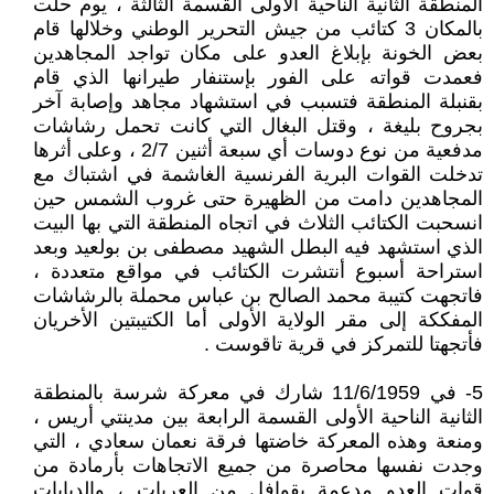
المنطقة الثانية الناحية الأولى القسمة الثالثة ، يوم حلت
بالمكان 3 كتائب من جيش التحرير الوطني وخلالها قام
بعض الخونة بإبلاغ العدو على مكان تواجد المجاهدين
فعمدت قواته على الفور بإستنفار طيرانها الذي قام
بقنبلة المنطقة فتسبب في استشهاد مجاهد وإصابة آخر
بجروح بليغة ، وقتل البغال التي كانت تحمل رشاشات
مدفعية من نوع دوسات أي سبعة أثنين 2/7 ، وعلى أثرها
تدخلت القوات البرية الفرنسية الغاشمة في اشتباك مع
المجاهدين دامت من الظهيرة حتى غروب الشمس حين
انسحبت الكتائب الثلاث في اتجاه المنطقة التي بها البيت
الذي استشهد فيه البطل الشهيد مصطفى بن بولعيد وبعد
استراحة أسبوع أنتشرت الكتائب في مواقع متعددة ،
فاتجهت كتيبة محمد الصالح بن عباس محملة بالرشاشات
المفككة إلى مقر الولاية الأولى أما الكتيبتين الأخريان
فأتجهتا للتمركز في قرية تاقوست .
5- في 11/6/1959 شارك في معركة شرسة بالمنطقة
الثانية الناحية الأولى القسمة الرابعة بين مدينتي أريس ،
ومنعة وهذه المعركة خاضتها فرقة نعمان سعادي ، التي
وجدت نفسها محاصرة من جميع الاتجاهات بأرمادة من
قوات العدو مدعمة بقوافل من العربات ، والدبابات