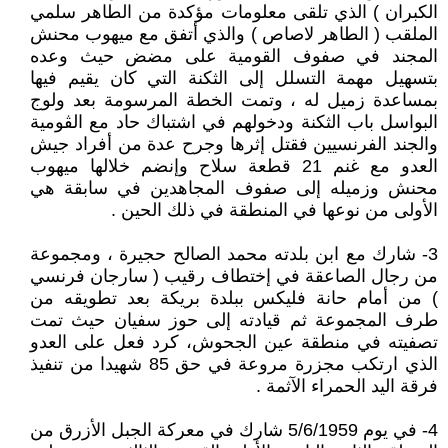
الكبران ) الذي تلقى معلومات مؤكدة من الطاهر سلمي
الملقب ( الطاهر لاصاص ) والذي أتفق مع ميهوب محنش
المجند في صفوف القومية على مضض حيث وعده
بتسهيل مهمة التسلل إلى الثكنة التي كان يقيم فيها
بمساعدة زميل له ، وتمت الخطة المرسومة بعد ولوج
البواسل باب الثكنة ودخولهم في اشتباك حاد مع الڨومية
والجند الفرنسيين فقتل إثرها وجرح عدة من أفراد جيش
العدو مع غنم 21 قطعة سلاح وإنضم خلالها ميهوب
محنش وزميله إلى صفوف المجاهدين في سابقة هي
الأولى من نوعها في المنطقة في ذلك الحين .
3- شارك مع ابن بلدته محمد الصالح حجيرة ، ومجموعة
من رجال الصاعقة في إختطاف رقيب ( سارجان فرنسي
) من أمام حانة فليكس ببلدة بريكة بعد تطويقه من
طرف المجموعة ثم قيادته إلى حوز سفيان حيث تمت
تصفيته في منطقة عين الجحوش، كرد فعل على العدو
الذي ارتكب مجزرة مروعة في حق 85 شهيدا من تنفيذ
فرقة اليد الحمراء الآثمة .
4- في يوم 5/6/1959 شارك في معركة الجبل الأزرق من