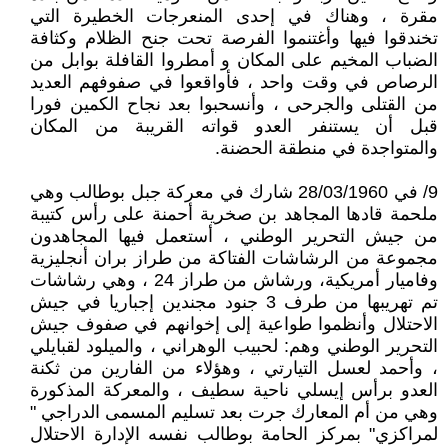
مقرة ، وهناك في إحدى المنعرجات الخطيرة التي
تخندقوا فيها وأغتنموا الفرصة تحت جنح الظلام وكثافة
الضباب المخيم على المكان و أمطروا القافلة بوابل من
الرصاص في وقت واحد ، فأواقعوا في صفوفهم العديد
من القتلى والجرحى ، وأنسحبوا بعد نجاح الكمين فورا
قبل أن يستنفر العدو قواته القريبة من المكان
والمتواجدة في منطقة الحضنة.
9/ في 28/03/1960 شارك في معركة جبل بوطالب وهي
ملحمة قادها المجاهد بن صخرية أحمنة على رأس كتيبة
من جيش التحرير الوطني ، أستعمل فيها المجاهدون
مجموعة من الرشاشات الفتاكة من طراز بران أنجليزية
وفاميار أمريكية، ورشاش من طراز 24 ، وهي رشاشات
تم تهريبها من طرف 3 جنود مجندين إجباريا في جيش
الاحتلال وأنظموا طواعية إلى إخوانهم في صفوف جيش
التحرير الوطني وهم: لحبيب الوهراني ، والميلود لقبايلي
، وأحمد لعسل التيارتي ، وهؤلاء من الفارين من ثكنة
العدو برأس إيسلي ناحية سطيف ، والمعركة المذكورة
وهي من أم المعارك جرت بعد تسليم المسمى الدراجي "
لمراكزي" بمركز الحامة بوطالب نفسه الإدارة الاحتلال