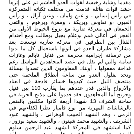
مقدما وشاية رخيسة لقوات العدو الغاشم تم على إثرها
حشد قوات هائلة قدمت من مختلف ثكناته المتمركزة
في رأس إيسلي ، و عين ولمان ، وعين آزال ، و رأس
العيون ،و نقاوس وبريكة ، ومقرة وبرهوم ، والتقى
الجمعان في معركة ضارية مع بزوغ الخيوط الأولى من
الفجر في أعالي قمم بوعلام بجبل بوطالب ومع أحتدام
القتال بين الطرفين في معركة ضارية توسعت بعد
مشاركة طيران العدو في أتونها باستعمال كل ما لديها
من ترسانة إجرامية محرمة من قنابل نابالم وغازات
سامة والتي لم تفل في عضد المجاهدين البواسل رغم
فداحة مفعولها ، أولئك المقاومون الذين تصدوا ببسالة
وتحد لفلول العدو من ساعة أنطلاق الملحمة حتى
منتصف الليل حيث كبدوها خسائر فادحة في العتاد
والارواح والذين قدر عددهم بما يقارب 110 بين قتيل
وجريح أما المجاهدون فقد قدموا على مذبح الحرية في
ساحة الشرف 13 شهيدا أربعة كانوا مكلفين بالقنص
بالرشاشات المهربة من نوع فاميار نظرا لكفاءتهم في
الرمي ، وهم الشهيد الحبيب الوهراني ، والشهيد عبود
الشريف ، والشهيد محمد شينون ، والشهيد سعيد بوزوز ،
كما استشهد في المعركة الشهيد عبد الرحمن سلوم