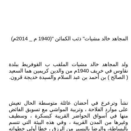
المجاهد خالد مشيات" ذئب الكمائن "(1940 م _ 2014م)
ولد المجاهد خالد مشيات الملقب ب القوفريط ببلدة
نقاوس في خريف 1940م من والدين كريمين هما السعيد
( الصالح ) بن أحمد بن عبد السلام والسيدة خديجة ڨرون.
نشأ وترعرع في أحضان عائلة متوسطة الحال تعيش
على موارد الفلاحة ، وتربية المواشي مع تسويق الفائض
منها في أسواق الحواضر القريبة كبسكرة ، وسطيف
وغيرها من المدن القريبة ، وفي هذه البيئة التي تتسم
بالبساطة، والرضا باليسير من الرزق ، خطا أولى خطواته