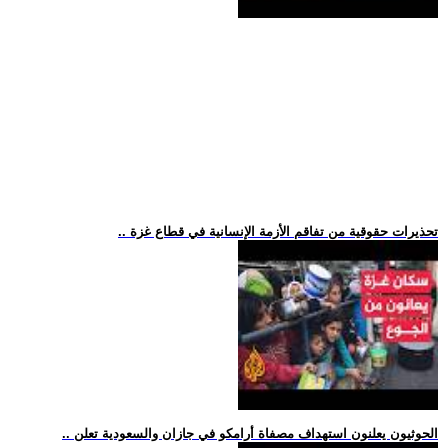
.. تحذيرات حقوقية من تفاقم الأزمة الإنسانية في قطاع غزة
.. الحوثيون يعلنون استهداف مصفاة أرامكو في جازان والسعودية تعلن