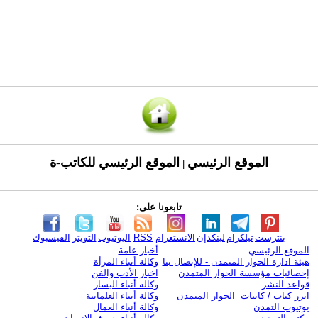
الموقع الرئيسي
الموقع الرئيسي للكاتب-ة
|
تابعونا على:
بنترست
تيلكرام
لينكدإن
الانستغرام
RSS
اليوتيوب
التويتر
الفيسبوك
الموقع الرئيسي
أخبار عامة
هيئة ادارة الحوار المتمدن - للإتصال بنا
وكالة أنباء المرأة
إحصائيات مؤسسة الحوار المتمدن
اخبار الأدب والفن
قواعد النشر
وكالة أنباء اليسار
ابرز كتاب / كاتبات الحوار المتمدن
وكالة أنباء العلمانية
يوتيوب التمدن
وكالة أنباء العمال