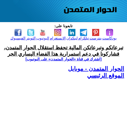
تابعونا على:
بودكاست
بنترست
تيلكرام
لينكدإن
الانستغرام
اليوتيوب
التويتر
الفيسبوك
تبرعاتكم وتبرعاتكن المالية تحفظ استقلال الحوار المتمدن،
فشاركونا في دعم استمرارية هذا الفضاء اليساري الحر
[اشترك في قناة ‫«الحوار المتمدن» على اليوتيوب]
الحوار المتمدن - موبايل
الموقع الرئيسي