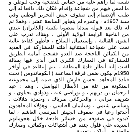
نفسه لما رأهم عليه من حماس للتضحية وحب للوطن و
ما لمس فيهم من شجاعة وإقدام فكان ذلك دافعا له إلى
طلب الإنضمام إلى صفوف جيش التحرير الوطني وفي
سنة 1957م ، وعمره لم يتجاوز السابعة عشر ، وفعلا تم
له ذلك بعد قبوله مبدئيا منضويا بكتيبة (الكابران) عبدي
من الناحية الرابعة الولاية الأولى ، وهناك تدرب على
الفنون القتالية ، وإستعمال السلاح ، فأظهر كفاءة عالية
نمت على شجاعة استثنائية أهلته للمشاركة في العديد
من الكمائن الناجحة ضد العدو ففتحت أمامه الطريق
للمشاركة في المعارك الكبرى التي أبدى فيها بسالة
لفتت إليه أنظار قادة المنطقة ، ليتم إنتقاءه في أواخر
1958م ليكون ضمن فرقة الصاعقة ( الكوماندوس ) تحت
قيادة المجاهد لحسن قارش الذي ضمه إلى مجموعته
المتكونة من ثلة من الأبطال البواسل ، وهم : عبد
الرحمان بن دريهم ، و بوراضي عبه ، وذوادي يحياوي ، و
شريف مراني ، والحركاتي صرياك ، وحمزة هلالات ،
وساسي شتمي ، وسليمان العباسي ، وهؤلاء المجاهدون
أحدثوا رعبا في صفوف الجيش الفرنسي الغاشم ، لما
كبدوه في صفوفه من خسائر فادحة خلال هجوماتهم
العديدة على فلول جنده في أشتباكات ،وكمائن، ومعارك
طاحنة في أماكن متعددة.