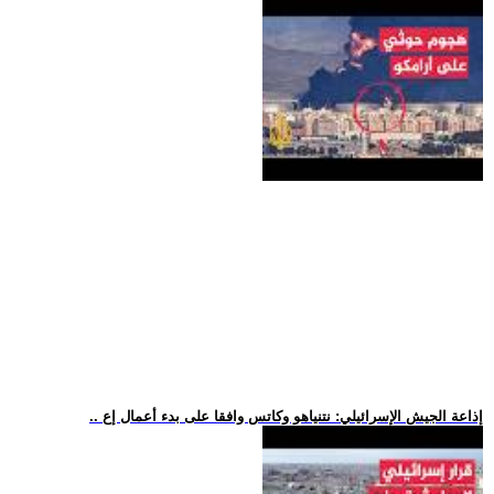
.. إذاعة الجيش الإسرائيلي: نتنياهو وكاتس وافقا على بدء أعمال إع