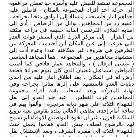
المجموعة تستعد للقبض عليه وأسره حيا تفطن مرافقوه
إلى حركة أحد أفراد المجموعة بالمكان ، فأطلق عليه
أحداهم النار فأنسحب متسللا إلى الوادي مثخنا بجراحه ،
أعقبه رد من المجاهدين بوابل من الرصاص ، أدى إلى
إصابة الملازم الفرنسي إصابة خفيفة في ذراعه مكنته
من الفرار ، إلى مركز الدرك الذي أستنفر قوات العدو
التي هرعت إلى عين المكان أين أحتدمت المعركة بين
الطرفين في ظروف غير متكافئة عددا وعدة أدت إلى
استشهاد مجاهدين من المجموعة : هما المجاهد العباسي
( عيسى الرفال ) ، والمجاهد عمار فلاحي كما أصيب
المواطن أسماعيل غضبان الذي كان يقوم بحراثة قطعة
أرض له في المكان ، بعد اطلاق النار عليه من إحدى
دبابات العدو فاستشهد على إثرها متأثرا بجراحه وفي
نهاية المعركة وبعد انسحاب بقية أفراد مجموعة
المجاهدين غرب الغطس ، عند جند العدو إلى نقل
الشهداء الثلاثة على ظهر دبابة مزنجرة ، وألقوا بهم في
ساحة أمام إحدى مقاهي الأهالي ببلدة نقاوس بغية ترويع
الساكنة العزل ، غير أن نخوة المواطنين الأوفياء لم تسمح
لهم بالرضوخ لصلف جيش العدو فقاموا بحمل جثث
الشهداء الثلاثة إلى مقبرة الشرف ، وبعد الإستقلال نقل