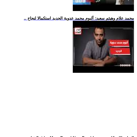
.. محمد علام وهيثم سعيد: ألبوم محمد عدوية الجديد استكمالا لنجاح