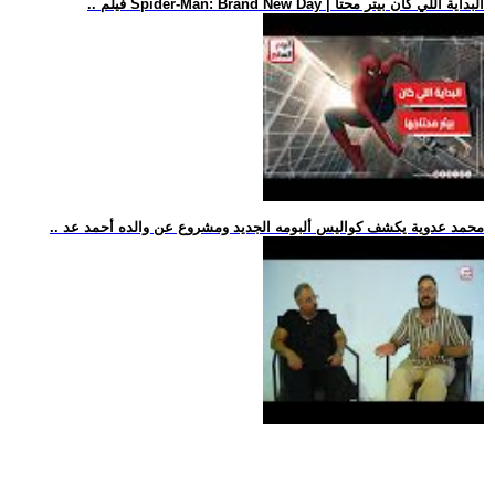
.. فيلم Spider-Man: Brand New Day | البداية اللي كان بيتر محتا
.. محمد عدوية يكشف كواليس ألبومه الجديد ومشروع عن والده أحمد عد