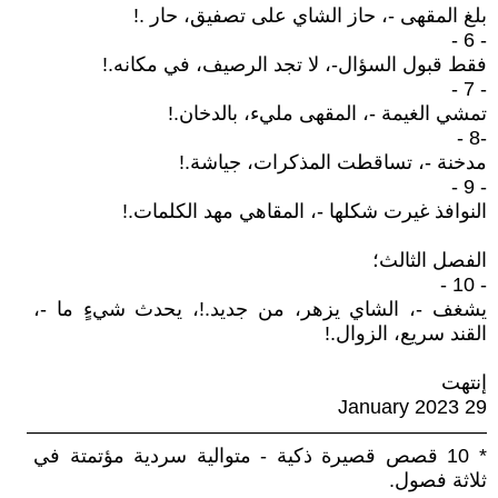
بلغ المقهى -، حاز الشاي على تصفيق، حار .!
- 6 -
فقط قبول السؤال-، لا تجد الرصيف، في مكانه.!
- 7 -
تمشي الغيمة -، المقهى مليء، بالدخان.!
-8 -
مدخنة -، تساقطت المذكرات، جياشة.!
- 9 -
النوافذ غيرت شكلها -، المقاهي مهد الكلمات.!
الفصل الثالث؛
- 10 -
يشغف -، الشاي يزهر، من جديد.!، يحدث شيءٍ ما -،
القند سريع، الزوال.!
إنتهت
29 January 2023
———————————————————————
* 10 قصص قصيرة ذكية - متوالية سردية مؤتمتة في
ثلاثة فصول.