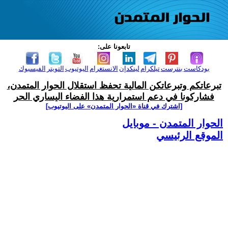
تابعونا على:
بودكاست
بنترست
تيلكرام
لينكدإن
الانستغرام
اليوتيوب
التويتر
الفيسبوك
تبرعاتكم وتبرعاتكن المالية تحفظ استقلال الحوار المتمدن،
فشاركونا في دعم استمرارية هذا الفضاء اليساري الحر
[اشترك في قناة ‫«الحوار المتمدن» على اليوتيوب]
الحوار المتمدن - موبايل
الموقع الرئيسي