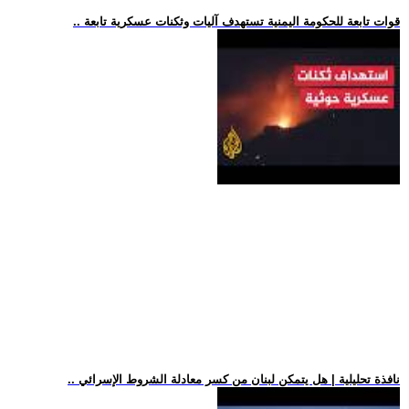
.. قوات تابعة للحكومة اليمنية تستهدف آليات وثكنات عسكرية تابعة
.. نافذة تحليلية | هل يتمكن لبنان من كسر معادلة الشروط الإسرائي