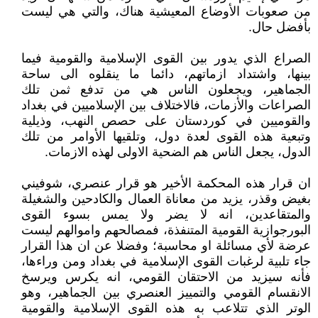
من صعوبات الأوضاع المعيشية هناك، والتي هي ليست
بأفضل حال.
الصراع الذي يدور بين القوى الإسلامية والقومية فيما
بينها، واشتداد ازماتهم، دائما ما ينقلوه الى ساحة
الجماهير، ويجعلون الناس هي من تدفع ثمن تلك
الصراعات والأزمات، فالاختلاف بين الإسلاميين في بغداد
والقوميين في كوردستان على حصص النهب، وذيلية
وتبعية هذه القوى لعدة دول، وتلقيها الأوامر من تلك
الدول، يجعل الناس هم الضحية الاولى لهذه الازمات.
ان قرار هذه المحكمة الأخير هو قرار عنصري، شوفيني
بغيض وقذر، يزيد من معاناة العمال والكادحين والشغيلة
والمتقاعدين، انه لا يضر ولا يمس بسوء القوى
البورجوازية القومية المتنفذة، فمصالحهم واموالهم ليست
عرضة لأي مسائلة او محاسبة؛ وفضلا عن ان هذا القرار
جاء تلبية لرغبات القوى الإسلامية في بغداد ومن وراءها،
فأنه سيزيد من الاحتقان القومي، انه يكرس ويرسخ
الانقسام القومي والتمييز العنصري بين الجماهير، وهو
الوتر الذي تتلاعب به هذه القوى الإسلامية والقومية