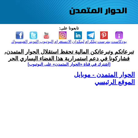
تابعونا على:
بودكاست
بنترست
تيلكرام
لينكدإن
الانستغرام
اليوتيوب
التويتر
الفيسبوك
تبرعاتكم وتبرعاتكن المالية تحفظ استقلال الحوار المتمدن،
فشاركونا في دعم استمرارية هذا الفضاء اليساري الحر
[اشترك في قناة ‫«الحوار المتمدن» على اليوتيوب]
الحوار المتمدن - موبايل
الموقع الرئيسي