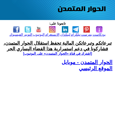
تابعونا على:
بودكاست
بنترست
تيلكرام
لينكدإن
الانستغرام
اليوتيوب
التويتر
الفيسبوك
تبرعاتكم وتبرعاتكن المالية تحفظ استقلال الحوار المتمدن،
فشاركونا في دعم استمرارية هذا الفضاء اليساري الحر
[اشترك في قناة ‫«الحوار المتمدن» على اليوتيوب]
الحوار المتمدن - موبايل
الموقع الرئيسي