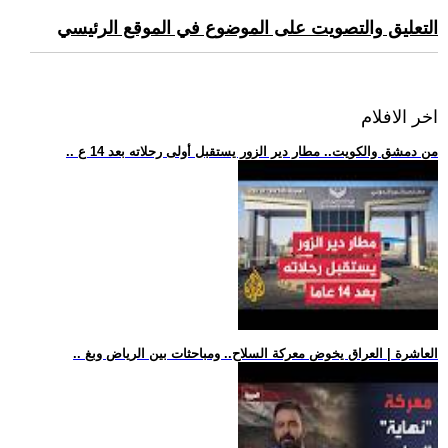
التعليق والتصويت على الموضوع في الموقع الرئيسي
اخر الافلام
.. من دمشق والكويت.. مطار دير الزور يستقبل أولى رحلاته بعد 14 ع
.. العاشرة | العراق يخوض معركة السلاح.. ومباحثات بين الرياض وبغ