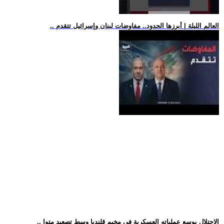
.. العالم الليلة | أبرزها الحدود.. مفاوضات لبنان وإسرائيل تتقدم
.. الاحتلال يوسع عملياته العسكرية في مخيم قلنديا وسط تصعيد متوا