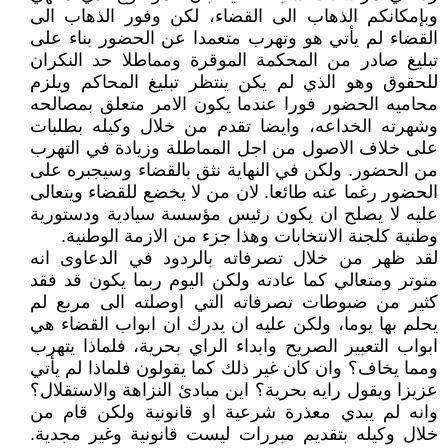
وبإمكانكم الذهاب الى القضاء، لكن وفور الذهاب الى
القضاء لم يأتي هو وتهرب متعمدا عن الحضور بناء على
تبليغ صادر من المحكمة الموقرة ومماطلا حد النكران
للحقوق وهو الذي لم يكن ينتظر تبليغ المحاكم ويلزم
محاميه الحضور فورا عندما يكون الامر متعلق بمصالحه
وشهرته الخداعه، وايضا تقدم من خلال وكيله بطلبات
على خلاف الاصول من اجل المماطلة وزيادة في التهرب
من الحضور. ولكن في النهاية نثق بالقضاء وسيجبره على
الحضور رغما عنه طائعا. لان من لا يخضع للقضاء ويتعالى
عليه لا يصلح ان يكون رئيس مؤسسة سيادية ودستورية
وطنية كلجنة الانتخابات وهذا جزء من الازمة الوطنية.
لقد ظهر من خلال تصرفاته بالردود في الدعاوى انه
متوتر ومتعالي كما عادته ولكن اليوم ربما يكون قد فقد
كثير من ضبوطات تصرفاته التي اوصلته الى مربع لم
يحلم بها يوما، ولكن عليه ان يدرك ان ابواب القضاء هي
ابواب التعبير الصريح وابداء الراي بحرية، فلماذا يتهرب
ومما يخاف؟ وان كان غير ذلك كما يقولون فلماذا لم يأتي
عزيزا ويقول رايه بحرية؟ اين مبادئ النزاهة والاستقلال؟
وانه لم يبدي معذرة شرعية او قانونية ولكن قام من
خلال وكيله بتقديم مبررات ليست قانونية وغير مجدية.