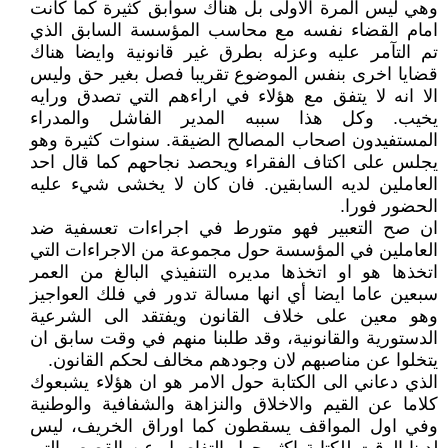
وهي ليس المرة الاولى بل هناك سوابق كثيرة كما كانت
امام القضاء نفسه مع محاسب المؤسسة السابق الذي
تم التآمر عليه وعزله بطرق غير قانونية وايضا هناك
قضايا اخرى بنفس الموضوع تقريبا فصل بغير حق وليس
الا انه لا يتفق مع هؤلاء في اراءهم التي تصدق ورايه
يخيب. وكل هذا سببه المدير الفاشل والمدراء
المستفيدون اصحاب المصالح الضيقة. سنوات كثيرة وهو
يجلس على اكتاف الفقراء ويحصد نجاحهم كما قال احد
العاملين لديه السابقين. فان كان لا يخشى شيء عليه
الحضور فورا.
ان صح التعبير فهو متورط في اجراءات تعسفية ضد
العاملين في المؤسسة حول مجموعة من الاجراءات التي
اتخذها هو او اتخذها مديره التنفيذي البالغ من العمر
سبعين عاما ايضا أي انها مسالة تدور في فلك العواجيز
وهو معين على خلاف القانون ويفتقد الى الشرعية
الدستورية والقانونية، وقد طلبنا منهم في وقت سابق ان
يتخلوا عن مناصبهم لان وجودهم مخالف لحكم القانون.
الذي دعاني الى الكتابة حول الامر هو ان هؤلاء يشبعوك
كلاما عن القيم والاخلاق والنزاهة والشفافية والوطنية
وفي اول المواقف يسقطون كما اوراق الخريف، ليس