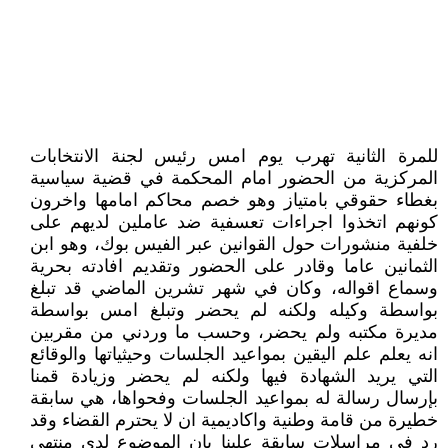
للمرة الثانية تهرب يوم امس رئيس لجنة الانتخابات
المركزية من الحضور امام المحكمة في قضية سياسية
بغطاء حقوقي بامتياز وهو خصم محاكم امامها واخرون
كونهم اتخذوا اجراءات تعسفية ضد عاملين لديهم على
خلفية منشورات حول القوانين عبر الفيس بوك، وهو ابن
الثمانين عاما وقادر على الحضور وتقديم افادته بحرية
وسماع اقواله، وكان في شهر تشرين الماضي قد تبلغ
بواسطة وكيله ولكنه لم يحضر وتبلغ امس بواسطة
مديرة مكتبه ولم يحضر، وحسب ما وردني من مقربين
انه يعلم علم اليقين بمواعيد الجلسات وحيثياتها والوقائع
التي يريد الشهادة فيها ولكنه لم يحضر وزيادة قمنا
بإرسال رسالة له بمواعيد الجلسات وفحواها، هي سابقة
خطيرة من قامة وطنية واكاديمية ان لا يحترم القضاء وقد
رد في مراسلات سابقة علينا بان الموضوع لدي منتهي