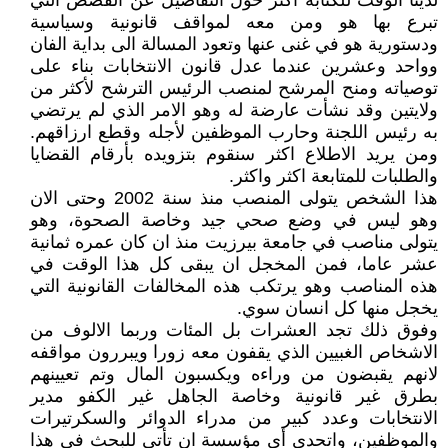
لدينا الوقت للكتابة اكثر حول التفاصيل عن القصص التي
تبرع بها هو ومن معه لمواقف قانونية وسياسية
ودستورية هو في غنى عنها وتعود المسالة الى بداية الفان
وواحد وعشرين عندما عدل قانون الانتخابات بناء على
توصياته ومنح المرشح لمنصب الرئيس الترشح لأكثر من
ولايتين وقد نشأت عارضة له وهو الامر الذي لم يرتضي
به رئيس اللجنة وحارب الموظفين لأجله وقطع ارزاقهم.
ومن يريد الاطلاع اكثر سنقوم بتزويده بأرقام القضايا
والطلبات للمتابعة اكثر واكثر.
هذا الشخص يتولى المنصب منذ سنة 2002 وحتى الان
وهو ليس في وضع صحي جيد وخاصة الصحوة، وهو
يتولى مناصب في جامعة بيرزيت منذ ان كان عمره ثمانية
عشر عاما، فمن المخجل ان يبقى كل هذا الوقت في
هذه المناصب وهو يرتكب هذه المخالفات القانونية التي
يخجل منها كل انسان سوي.
وفوق ذلك تجد العشرات بل المئات وربما الالوف من
الاشخاص الغبيين الذي يقفون معه زورا ويبررون مواقفه
لانهم يقبضون من وراءه ويكسبون المال وتم تعيينهم
بطرق غير قانونية وخاصة الجاهل غير الكفو مدير
الانتخابات وعدد كبير من مدراء الدوائر والسكرتيرات
والموظفين، واتحدى أي مؤسسة ان تأتي للبحث في هذا