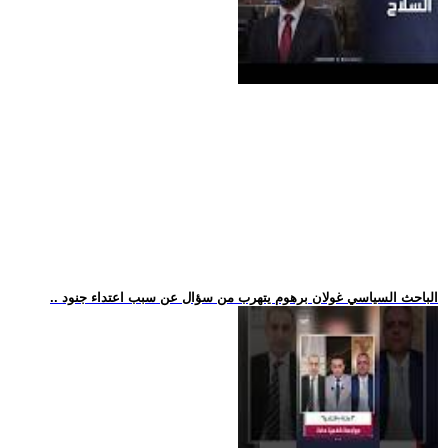
.. الباحث السياسي غولان برهوم يتهرب من سؤال عن سبب اعتداء جنود