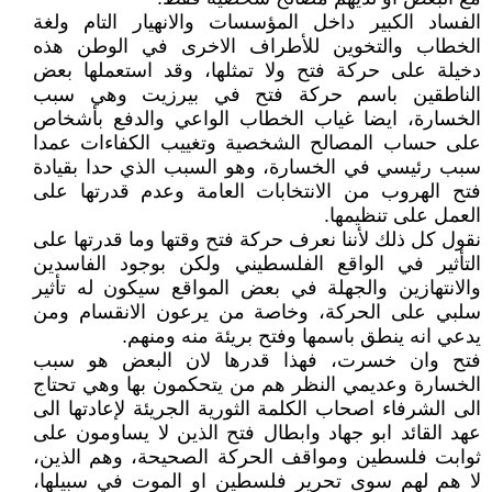
الفساد الكبير داخل المؤسسات والانهيار التام ولغة
الخطاب والتخوين للأطراف الاخرى في الوطن هذه
دخيلة على حركة فتح ولا تمثلها، وقد استعملها بعض
الناطقين باسم حركة فتح في بيرزيت وهي سبب
الخسارة، ايضا غياب الخطاب الواعي والدفع بأشخاص
على حساب المصالح الشخصية وتغييب الكفاءات عمدا
سبب رئيسي في الخسارة، وهو السبب الذي حدا بقيادة
فتح الهروب من الانتخابات العامة وعدم قدرتها على
العمل على تنظيمها.
نقول كل ذلك لأننا نعرف حركة فتح وقتها وما قدرتها على
التأثير في الواقع الفلسطيني ولكن بوجود الفاسدين
والانتهازين والجهلة في بعض المواقع سيكون له تأثير
سلبي على الحركة، وخاصة من يرعون الانقسام ومن
يدعي انه ينطق باسمها وفتح بريئة منه ومنهم.
فتح وان خسرت، فهذا قدرها لان البعض هو سبب
الخسارة وعديمي النظر هم من يتحكمون بها وهي تحتاج
الى الشرفاء اصحاب الكلمة الثورية الجريئة لإعادتها الى
عهد القائد ابو جهاد وابطال فتح الذين لا يساومون على
ثوابت فلسطين ومواقف الحركة الصحيحة، وهم الذين،
لا هم لهم سوى تحرير فلسطين او الموت في سبيلها،