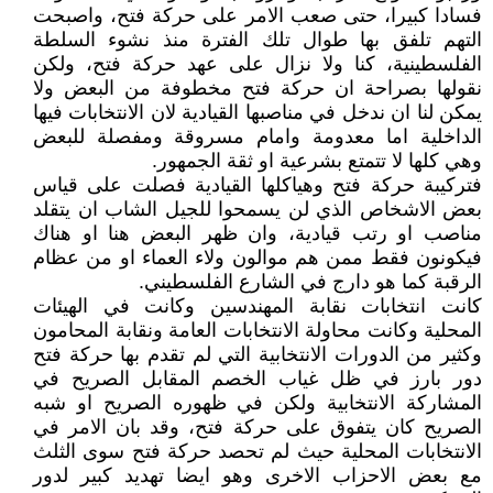
فسادا كبيرا، حتى صعب الامر على حركة فتح، واصبحت
التهم تلفق بها طوال تلك الفترة منذ نشوء السلطة
الفلسطينية، كنا ولا نزال على عهد حركة فتح، ولكن
نقولها بصراحة ان حركة فتح مخطوفة من البعض ولا
يمكن لنا ان ندخل في مناصبها القيادية لان الانتخابات فيها
الداخلية اما معدومة وامام مسروقة ومفصلة للبعض
وهي كلها لا تتمتع بشرعية او ثقة الجمهور.
فتركيبة حركة فتح وهياكلها القيادية فصلت على قياس
بعض الاشخاص الذي لن يسمحوا للجيل الشاب ان يتقلد
مناصب او رتب قيادية، وان ظهر البعض هنا او هناك
فيكونون فقط ممن هم موالون ولاء العماء او من عظام
الرقبة كما هو دارج في الشارع الفلسطيني.
كانت انتخابات نقابة المهندسين وكانت في الهيئات
المحلية وكانت محاولة الانتخابات العامة ونقابة المحامون
وكثير من الدورات الانتخابية التي لم تقدم بها حركة فتح
دور بارز في ظل غياب الخصم المقابل الصريح في
المشاركة الانتخابية ولكن في ظهوره الصريح او شبه
الصريح كان يتفوق على حركة فتح، وقد بان الامر في
الانتخابات المحلية حيث لم تحصد حركة فتح سوى الثلث
مع بعض الاحزاب الاخرى وهو ايضا تهديد كبير لدور