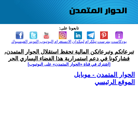
تابعونا على:
بودكاست
بنترست
تيلكرام
لينكدإن
الانستغرام
اليوتيوب
التويتر
الفيسبوك
تبرعاتكم وتبرعاتكن المالية تحفظ استقلال الحوار المتمدن،
فشاركونا في دعم استمرارية هذا الفضاء اليساري الحر
[اشترك في قناة ‫«الحوار المتمدن» على اليوتيوب]
الحوار المتمدن - موبايل
الموقع الرئيسي