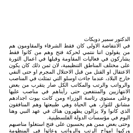
الدكتور سمير دويكات
في الانتفاضة الاولى كان فقط الشرفاء والمقاومون هم
من يقولون اننا ننتمي لحركة فتح وهم من كانوا فقط
يشاركون في فعاليات المقاومة وقبلها في اعمال الثورة
على مختلف المناطق التنظيمية، لان ثمن ذلك كان يكون
الاعتقال او القتل من قبل الاحتلال المجرم او حتى النفي
خارج البلاد، عندما جاءت اوسلو التي تمثلت في المناصب
والرواتب والرتب والمكاتب الكل صار يتقرب من بعض
الانتهازيين والمنتفعين حتى رأيناهم في مناصب عليها
وعلى مستوى رئاسة الوزراء ومن كانت بيوت اجدادهم
مشانق للثوار، هي الحياة وهي طبيعتها وهم المنافقون
الذي كانوا ولا يزالون يظهرون هناك في عهد النبي وهنا
اليوم في مؤسسات الدولة الفلسطينية.
وحتى بعض ممن هم يحسبون على فتح استغلوا مناصبهم
وركبوا امواج الرتب والرواتب وعاثوا في المنظومة