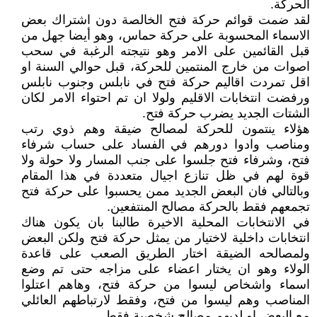
الحركة.
لقد ضمت قوائم حركة فتح الخالصة دون اشتراك بعض
الاسماء المحسوبة على حركة حماس، وهو أيضا جهل من
قبل القائمين على الامر وهو نتيجته الرغبة في سحب
اصوات من خارج المنتمين للحركة، قبل حوالي السنة او
اقل تمردت اقاليم حركة فتح في نابلس وجنوب نابلس
ورفضت انتخابات الاقليم ولولا ان تم احتواء الامر لكان
الشتات الجديد يضرب حركة فتح.
هؤلاء ينتمون للحركة لمصالح ضيقة وهم ذوي رتب
ومناصب وادوا دورهم في الفساد على حساب شرفاء
فتح، وشرفاء فتح جلسوا على جنب المسار ولا حولة ولا
قوة لهم في ظل تنازع اجيال متعددة في هذا المقام
وبالتالي فان البعض الجديد ممن يحسبوا على حركة فتح
تجمعهم فقط بالحركة مصالح المنتفعين.
في الانتخابات المحلية الاخيرة طالبنا بان يكون هناك
انتخابات داخلية لاختيار من يمثل حركة فتح ولكن البعض
ولمصالحه الضيقة اختار الطريق الصعب على قاعدة
الولاء وهو ان يختار اعضاء على مزاجه حتى تم وضع
اسماء واشخاص ليسوا من حركة فتح، وهاهم اعتلوا
المناصب وهم ليسوا من فتح، وفقط لارتباطهم العائلي
مع البعض او لديهم مصالح شخصية فقط.