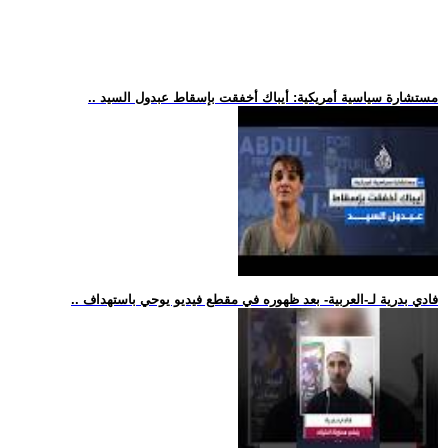
.. مستشارة سياسية أمريكية: أيباك أخفقت بإسقاط عبدول السيد
.. فادي بدرية لـ-العربية- بعد ظهوره في مقطع فيديو يوحي باستهداف