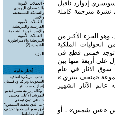
ار السويسري إدوارد نافيل
-
العملات الأموية
بالشمعدان اليهودي
 نشرة مترجمة كاملة
والسمكة المسيحية،
والإمبرا ...
-
العُملات الأموية
الفارسية والبيزنطية،
والإمبراطورية الشبحية- ...
 وهو الجزء الأكبر من
-
العملات الأموية
البيزنطية والإمبراطورية
 الحوليات الملكية
الشبحية (2)
. توجد خمس قطع في
المزيد.....
 على أربعة منها بين
لخامسة في سوق الآثار في عام
أخبار عامة
مجموعة «متحف بيتري »
-
نائب أمريكي: اتفاقية
السعودية وتركيا وباكستان
عالم الآثار الشهير
إنجاز يحسب لتر ...
-
وكالة إيرانية تنشر فيديو
للمرشد الأعلى مجتبى
خامنئي دون توضي ...
-
ما الذي تخفيه الشمس؟
يس «عين شمس» ، أو
أدق صور لسطحها تكشف
أسرار دواماتها