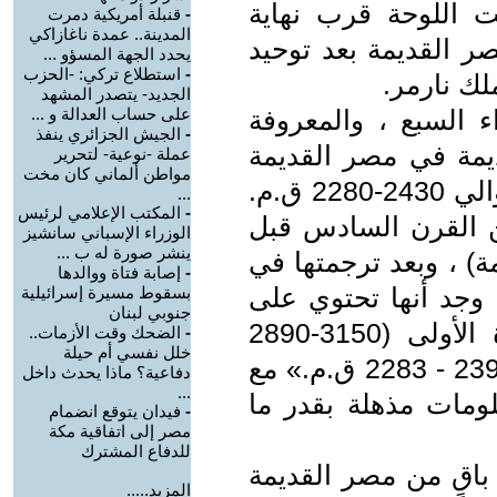
 اللوحة قرب نهاية
-
قنبلة أمريكية دمرت
المدينة.. عمدة ناغازاكي
ر القديمة بعد توحيد
يحدد الجهة المسؤو ...
-
استطلاع تركي: -الحزب
لك نارمر.
الجديد- يتصدر المشهد
اء السبع ، والمعروفة
على حساب العدالة و ...
-
الجيش الجزائري ينفذ
ديمة في مصر القديمة
عملة -نوعية- لتحرير
مواطن ألماني كان مخت
(وتُعرف بإسم حجر باليرمو) ، إلى حوالي 2430-2280 ق.م.
...
-
المكتب الإعلامي لرئيس
من القرن السادس قبل
الوزراء الإسباني سانشيز
ينشر صورة له ب ...
ة) ، وبعد ترجمتها في
-
إصابة فتاة ووالدها
ر ، وجد أنها تحتوي على
بسقوط مسيرة إسرائيلية
جنوبي لبنان
قائمة بملوك مصر من قبل الأسرة الأولى (3150-2890
-
الضحك وقت الأزمات..
خلل نفسي أم حيلة
ق.م.) إلى بداية الأسرة الخامسة « 2392 - 2283 ق.م.» مع
دفاعية؟ ماذا يحدث داخل
...
ومات مذهلة بقدر ما
-
فيدان يتوقع انضمام
مصر إلى اتفاقية مكة
للدفاع المشترك
باقٍ من مصر القديمة
المزيد.....