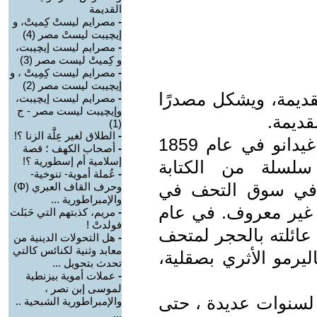
القديمة
-
مصرايم ليستْ كِميتْ، و
إيچيبت ليستْ مصر (4)
-
مصرايم ليست إيچيبت،
و كِميتْ ليست مصر (3)
-
مصرايم ليست كِمِيتْ ، و
إيچيبت ليست مصر (2)
قديمة، ويشكل مصدرًا
-
مصرايم ليست إيچيبت،
وإيچيبت ليست مصر - ج
قديمة.
(1)
-
الطلاق لغير عِلَّة الزنا ؟!
إشترى محام صقلي يُدعى فرديناند غيدانو في عام 1859
-
أصحاب الكهف ؛ قصة
إسلامية أم إسطورية ؟!
سلسلة من الكتابة
-
عُملة أموية- تنوخية-
ا في سوق التحف في
وحرف القاف العبري (Φ)
والإمبراطورية ...
ا غير معروف. في عام
-
مريم، كذبتهم التي حَبَلت
فولدتْ !
عت عائلته بالحجر لمتحف
-
هل التحولات الدينية من
معابد وثنية لكنائس كالتي
ليرمو الأثري بصقلية،
تحدث بتحويل ...
-
عملات أموية بيزنطية
لموسى إبن نصر ،
 لسنوات عديدة ، حتى
والإمبراطورية الشبحية ..
...