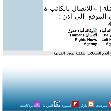
لة
|
للاتصال بالكاتب-ة
موقع الى الان :
و أقدم السجلات الملكية لمصر القديمة
بنترست
بلوكر
فليبورد
الموبايل
بودكاست