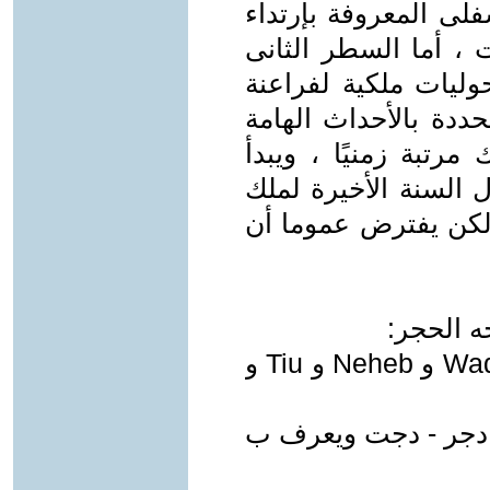
لى المعروفة بإرتداء
 ، أما السطر الثانى
وليات ملكية لفراعنة
ددة بالأحداث الهامة
تبة زمنيًا ، ويبدأ
 السنة الأخيرة لملك
ولكن يفترض عموما أن
ه الحجر:
فترة ما قبل الأسرات: Mejet و Wadynar و Neheb و Tiu و
و دجر - دجت ويعرف ب