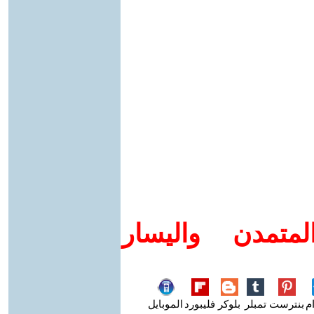
متمدن واليسار
م
بنترست
تمبلر
بلوكر
فليبورد
الموبايل