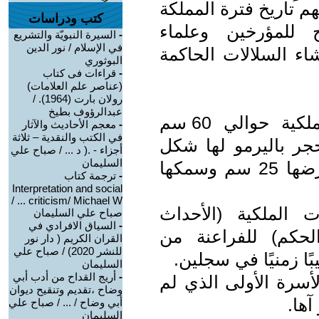
م تاريخ فترة المملكة
كتب ودراسات
ح للمؤرخين وعلماء
-
السيرة النبويّة والتشريع
في الإسلام / نور الدين
اء السلالات الحاكمة
البوثوري
-
قراءات فى كتاب
(عناصر علم العلامات)
رولان بارت (1964). /
عبدالرؤوف بطيخ
💥 يُقدَّر إرتفاع لوح الحوليات الملكية حوالي 60 سم
-
معجم الأحاديث والآثار
في الكتب والنقدية – ثلاثة
اة حجر باليرمو لها شكل
أجزاء - .( د ... / صباح علي
السليمان
غير منتظم ، ارتفاعها 43.5 سم وعرضها 25 سم وسمكها
-
ترجمة كتاب
Interpretation and social
criticism/ Michael W ... /
 الملكية (الأحداث
صباح علي السليمان
-
السياق الافرادي في
حكم) للفراعنة من
القران الكريم ( دار نور
للنشر 2020) / صباح علي
بًا زمنيًا في سجلين.
السليمان
-
أريج القداح من أدب أبي
لأسرة الأولى الذي لم
وضاح ،تقديم وتنقيح ديوان
آها.
أبي وضاح / ... / صباح علي
السليمان