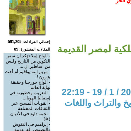
ي الحر
إجمالي القراءات: 591,205
لكية لمصر القديمة
المقالات المنشورة: 85
-
ألواح إيبلا تؤكد أن سفر
التكوين من التاريخ وليس
من أساطير ال ...
-
مريم إبنة يواقيم أم أخت
هارون !
-
ألواح چورچيا وحقيقة
نهاية العالم
-
التعريب وخطورته في
إسقاط الهويات
خ والتراث واللغات
-
أيقونات المسيح عبر
الثقافات المختلفة
-
نجمة داود في الأديان
(✡)
-
إبراهيم في النقوش
والنصوص الفرعونية