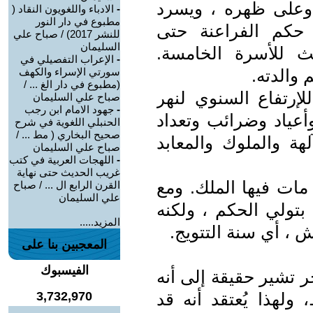
وعلى ظهره ، ويسرد
-
الادباء واللغويون النقاد (
مطبوع في دار النور
حكم الفراعنة حتى
للنشر 2017) / صباح علي
السليمان
ث للأسرة الخامسة.
-
الإعراب التفصيلي في
والدته.
سورتي الإسراء والكهف
(مطبوع في دار الغ ... /
لإرتفاع السنوي لنهر
صباح علي السليمان
-
جهود الامام ابن رجب
أعياد وضرائب وتعداد
الحنبلي اللغوية في شرح
صحيح البخاري ( مط ... /
هة والملوك والمعابد
صباح علي السليمان
-
اللهجات العربية في كتب
غريب الحديث حتى نهاية
ي مات فيها الملك. ومع
القرن الرابع ال ... / صباح
علي السليمان
 بتولي الحكم ، ولكنه
المزيد.....
ش ، أي سنة التتويج.
المعجبين بنا على
الفيسبوك
ر تشير حقيقة إلى أنه
ولهذا يُعتقد أنه قد
3,732,970