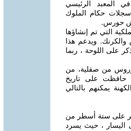
ي المعبد الرئيسي
سجلات حكام الملوك
رش حورس.
لكية التي تم إنشاؤها
 والكرنك. ويدعم هذا
كر على اللوحة ، ربما
وروس من صقلية، من
د حافظت على تاريخ
لكهنة يمكنهم بالتالي
جر على ستة أسطر من
ى اليسار ، حيث يسرد