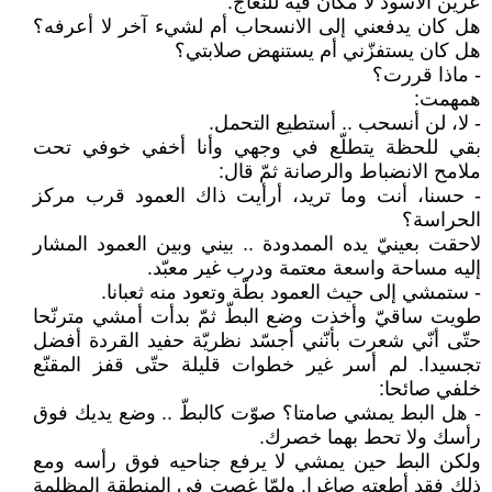
عرين الأسود لا مكان فيه للنعاج.
هل كان يدفعني إلى الانسحاب أم لشيء آخر لا أعرفه؟
هل كان يستفزّني أم يستنهض صلابتي؟
- ماذا قررت؟
همهمت:
- لا، لن أنسحب .. أستطيع التحمل.
بقي للحظة يتطلّع في وجهي وأنا أخفي خوفي تحت
ملامح الانضباط والرصانة ثمّ قال:
- حسنا، أنت وما تريد، أرأيت ذاك العمود قرب مركز
الحراسة؟
لاحقت بعينيّ يده الممدودة .. بيني وبين العمود المشار
إليه مساحة واسعة معتمة ودرب غير معبّد.
- ستمشي إلى حيث العمود بطّة وتعود منه ثعبانا.
طويت ساقيّ وأخذت وضع البطّ ثمّ بدأت أمشي مترنّحا
حتّى أنّي شعرت بأنّني أجسّد نظريّة حفيد القردة أفضل
تجسيدا. لم أسر غير خطوات قليلة حتّى قفز المقنّع
خلفي صائحا:
- هل البط يمشي صامتا؟ صوّت كالبطّ .. وضع يديك فوق
رأسك ولا تحط بهما خصرك.
ولكن البط حين يمشي لا يرفع جناحيه فوق رأسه ومع
ذلك فقد أطعته صاغرا. ولمّا غصت في المنطقة المظلمة