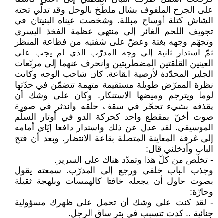
على الجرح الملفوف بشال ملطّخ بالوحل وقد تدلّي تحته
الشاش كتلة أوساخ مبللة. وشخصت عيناه البنيتان في
تجويف اللحم الغائر إلى منتهى عظمة الفخذ اليسرى
وتجهّم وجهه بغتة وعضّ على شفتيه من فظاعة المنظر
ثمّ استدار ثانية إلى وجه المدرّب الذي لم يجب على
العينين القلقتين المضطربتين وانحرف عنهما إلى مربّعات
الجليز المحدّدة لأرضية القاعة. كان شاحب الوجه وكانت
نظرة الممرّض طويلة مستقيمة متهمة تتضمّن في حدّتها
لوما ويترجم وميضها الاستنكار. وكان على وشك أن
يقذفه بشيء تحجّر في سقف حلقه واندثر في صورة
صوت أخنّ بمقطع واحد كحركة الدو في أوتار السلّم
الموسيقي. لقد عدل عن ذلك واستدار دافعا إيّاي أمامه
إلى غرفة المعاينة المتصلة بقاعة الانتظار. وبعد أن فتح
الباب وأدخلني قال:
- تخلّص من كلّ هذا وتمدّد هناك على السرير.
وجذب الباب خلفي ورجع إلى المدرّب. سمعته يقول
بصوت حاول أن يجعله خافتا كالهمسات وبلهجة ثقيلة
وحارّة:
- لقد كنت على وشك أن تحمل على ظهرك مسؤولية
جنائية .. كدت تتسبب في بتر ساق الرجل.