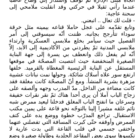
اتجاه مبنى الإدارة ثمّ توقّف واستدار إليّ وصاح غاضبا
عندما رآني ثقيلا في حركتي وقد انقلبت ملامحي إلى
سحنة عاجية:
- قلت لك تعال .. اتبعني.
وتابع تقدّمه على عجل حاملا قناعه بيمينه مثل خرقة
سوداء تتأرجح بجانبه. ظننت أنّه سيسوقني إلى آمر
الفصيل حيث سيأمر بخلع ملابسي العسكرية وارتداء
ملابسي المدنية ثمّ يطردني من الأكاديمية إلى الأبد، إلاّ
أنّه لم يفعل ذلك وانعطف بي يسرة إلى جهة البناية
الصغيرة المنخفضة حيث انتصبت المصحّة في موقعها
المستقل عن البناية الرئيسية المغطاة بالقرميد. خلفها
ارتفع سور علاه أسلاك شائكة. وحولها نمت نباتات عشبية
مزهرة بشرية المنشأ. ومع أنّ المصحّة كانت مغلقة فقد
كانت مضاءة من الداخل. مدّ المدرب وجهه وألصقه على
زجاج الباب آملا أن يرى أحدا هناك ثمّ نقر نقرات خفيفة
وسرعان ما انفتح الباب المغلق فدخلنا ليعيد ممرض شبه
نائم غلقه مشيرا إلينا بالتوجّه نحو قاعة على يمين مكتب
الاستقبال. تراجع المدرّب خطوة ووضع يده على كتف
الممرض وأوقفه حتّى كبرت المسافة التي تفصلني عنهما
واختفى جسمي في قلب القاعة التي بدت عارية لا
تكسوها سوى بعض المقاعد الجلدية وطاولة صغيرة وضع