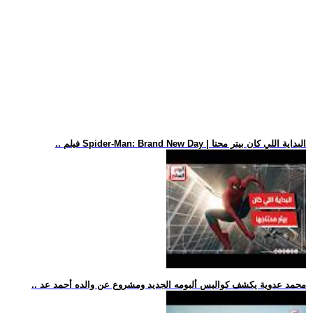
.. فيلم Spider-Man: Brand New Day | البداية اللي كان بيتر محتا
.. محمد عدوية يكشف كواليس ألبومه الجديد ومشروع عن والده أحمد عد