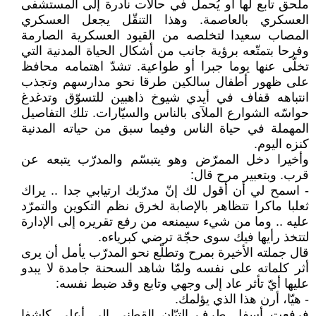
ملحق تابع لها أو يُحمل في حالات نادرة إلى المستشفى
العسكري بالعاصمة. وهذا التنقّل يجعل العسكري
المصاب سعيدا لتخلصه من القيود العسكرية الصارمة
وفرحا بتمتّعه برؤية جانب من أشكال الحياة المدنية التي
تخلّى عنها يوما جبرا أو طواعية. تشدّ اهتمامه محافظ
على ظهور أطفال سالكين طرقا نحو مدارسهم وتجذب
انتباهه قفاف في أيدي شيوخ ذاهبين للتسوّق وتدغدغ
حواسّه الشوارع الملآى بالناس والسيّارات. تلك التفاصيل
المهملة في حياة الناس وفيما سبق من حياته المدنية
كنزه اليوم.
وأخيرا دخل الممرّض وهو يتبسّم والمدرّب يتبعه عن
قرب. وبتعبير مرح قال:
- اسمح لي أن أقول لك إنّ مدرّبك ارتيابي جدا .. يراك
ثعلبا ماكرا تتظاهر بالإصابة لخرق نظم التكوين والتمرّد
عليه .. وما من شيء سيمنعه من رفع تقريره إلى الإدارة
لتتخذ رأيها فيك سوى حجّة ترضي كبرياءه.
قال جملته الأخيرة بمرح وتطلّع نحو المدرّب يأمل أن يرى
أثر كلماته على نفسه ولمّا شاهد السحنة جامدة لا يبدو
عليها أيّ تأثر عاد إلى وجهي وتابع وقد ضبط نفسه:
- هيّا، أرن هذا الذي يؤلمك.
فرفعت أسفل طرف التبّان القطني إلى أعلى كاشفا