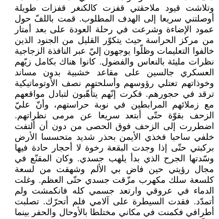
وتلاشت قيود ملاحقتي قفزت كالكنغر قفزات طويلة
أوصلتني سريعا إلى الهدف المطلوب. قمت باللفّ حول
عمود الإضاءة وشرعت في رحلة العودة على بعد أمتار
من مركز الحراسة حيث يتكوّر القليل من الجنود الذين
خالفوا التعليمات وظلّوا يوجهون إليّ عبر النافذة الزجاجية
نظرات مليئة بالنعاس والفضول. كانوا هناك بكامل زيّهم
العسكري جالسين على مقاعد خشبية بدون مساند
وخوذاتهم تعتلي رؤوسهم وأسلحتهم نصف الأوتوماتيكية
ترقد في حجورهم. فكرت إنّهم يتأهّبون لتبادل مواقعهم
مع زملائهم المرابطين في نوبة حراستهم، وأنّ عليّ
الزحف بقوّة حتّى أبتعد سريعا عن مرمى نظراتهم.
اضطررت إلى الزحف فوق الحصى من دون أن ألتفت
خلفي ساحبا فخذي الأيمن بحذر شديد متحسسا الأرض
بركبتي حتّى إذا وجدت البقعة رخوة لا أحجار حادة فيها
وسّدتها الجرح الذي بدأ يلهب جسدي. وكان المقنّع في
مجال رؤيتي حين فاض بي الألم وشهقت من لسعة
كلسعة سلك مكهرب مزّقت جسدي حتّى العظم. وغلت
الدماء في عروقي وارتعد جسمي كله فانكمشت ولم
أتمدّد. فقدت السيطرة على آلامي فلم أتحرّك. تصلبت
أطرافي فكمنت في مكاني مختلطا بالأوحال والحفر بينما