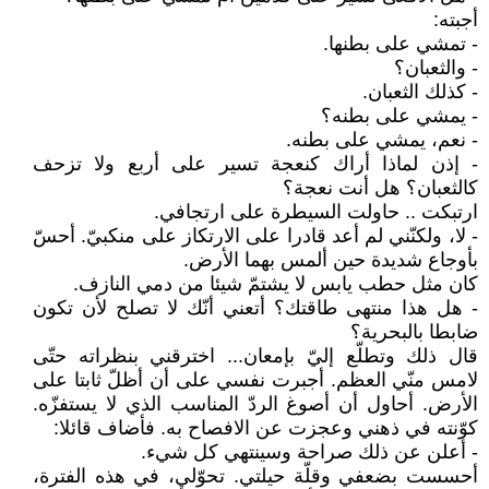
أجبته:
- تمشي على بطنها.
- والثعبان؟
- كذلك الثعبان.
- يمشي على بطنه؟
- نعم، يمشي على بطنه.
- إذن لماذا أراك كنعجة تسير على أربع ولا تزحف
كالثعبان؟ هل أنت نعجة؟
ارتبكت .. حاولت السيطرة على ارتجافي.
- لا، ولكنّني لم أعد قادرا على الارتكاز على منكبيّ. أحسّ
بأوجاع شديدة حين ألمس بهما الأرض.
كان مثل حطب يابس لا يشتمّ شيئا من دمي النازف.
- هل هذا منتهى طاقتك؟ أتعني أنّك لا تصلح لأن تكون
ضابطا بالبحرية؟
قال ذلك وتطلّع إليّ بإمعان... اخترقني بنظراته حتّى
لامس منّي العظم. أجبرت نفسي على أن أظلّ ثابتا على
الأرض. أحاول أن أصوغ الردّ المناسب الذي لا يستفزّه.
كوّنته في ذهني وعجزت عن الافصاح به. فأضاف قائلا:
- أعلن عن ذلك صراحة وسينتهي كل شيء.
أحسست بضعفي وقلّة حيلتي. تحوّلي، في هذه الفترة،