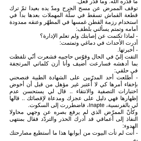
ما قدّره الله. وما قدّر فعل.
توقف الممرض عن مسح الجرح ومدّ يده بعيدا ثمّ ترك
قطعة القماش تسقط في سلّة المهملات بعدها بدأ في
استخدام رزمة القطن غمسها في المطهّر وعنقه ممدودة
أمامه وتمتم يسألني بلطف:
- لماذا تكتمت عن إصابتك ولم تعلم الإدارة؟
أدرت الأحداث في دماغي وتمتمت:
- أخبرتها.
التفت إليّ في الحال وقوّس حاجبيه فشعرت أنّي تلفظت
بما أدهشه فسارعت أضيف وأنا أزن كلماتي المرتجفة
في حلقي:
- أطلعت أحد المدرّبين على الشهادة الطبية فنصحني
بإخفاء أمرها كي لا أُعتبر غير مؤهل من قبل أن أخوض
اختبارات التصفية والانتقاء .. قال لي يستحسن عدم
إظهارها فهي دليل على عجزك ومدعاة لإقصائك .. قالها
لي بالفرنسية، Inapte، فاضطررت إلى السكوت.
وكأنّ الممرّض الذي لم يرفع بصره عن وجهي محاولا
النفاذ إلى أعماقي قد أدرك الحذر والتردّد فقال بمنتهى
الهدوء:
- أنت لم تأت البيوت من أبوابها هذا ما أستطيع مصارحتك
به.