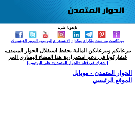
تابعونا على:
بودكاست
بنترست
تيلكرام
لينكدإن
الانستغرام
اليوتيوب
التويتر
الفيسبوك
تبرعاتكم وتبرعاتكن المالية تحفظ استقلال الحوار المتمدن،
فشاركونا في دعم استمرارية هذا الفضاء اليساري الحر
[اشترك في قناة ‫«الحوار المتمدن» على اليوتيوب]
الحوار المتمدن - موبايل
الموقع الرئيسي