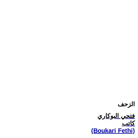
الزحف
فتحي البوكاري
كاتب
(Boukari Fethi)