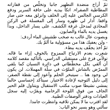
ثمّ أزاح منضدة التطهير جانبا وتخلّص من قفازاته
المطاطية الصفراء. اتكأ بيديه على حافة السرير ودفع
الكرسي الجالس عليه إلى الخلف وانزلق معه حتى صار
واقفا. أدار لي ظهره وسار إلى المغسلة في الركن
المحاذي لمدخل غرفة الكشف، على يسار الداخل، وبدأ
يغسل يديه بالماء والصابون.
وبصوت عال غالب به صخب طشيش الماء أردف:
- ولن يعفيك هذا من مسؤولية ما ألمّ بك.
ثمّ أخذ يجفّف يديه ببطء.
شعرت بعدم الارتياح الممزوج بالخوف إزاء ما قاله.
تولاّني فزع على مستقبلي الدراسي. بالتأكيد مقصد كلامه
أن ألقي بكل مخطّطاتي في دائرة النسيان كما يلقي
الممرّض بالشاش الملوّث في سلّة المهملات. لن يكون
لي وجود هنا .. سيتبخر الحلم وأعود إلى نقطة الصفر،
إلى دليل التوجيه لإعادة الاختيار. سيتأكد إحساسي حالما
يمشي نشيطا صوب مكتب الاستقبال ويتناول قلم الحبر
الجاف من فوق اللوحة الرخامية ويقرّب إليه سجل
العيادات ودفتر الوصفات الطبية.
لقد اقترب ما لا يمكن تلافيه وانتظرت جامدا.
سألني وهو يسير نحو الباب: