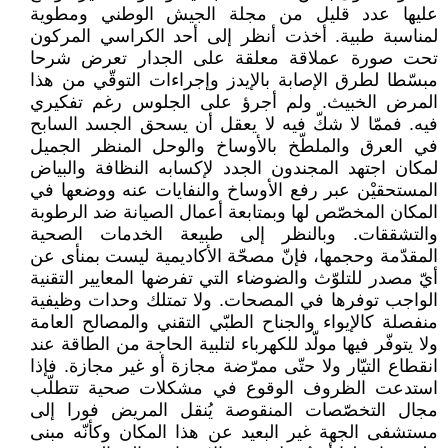
عليها عدد قليل من مجلة الجيش الوطني ومطوية
لمناسبة طبية. أخذت أنظر إلى أحد الكراسي المركون
تحت صورة عملاقة معلقة على الجدار تعرض شرحا
مبسّطا لطرق الإصابة بالإيدز وإجراءات التوقّي من هذا
المرض الخبيث. ولم أجرؤ على الجلوس رغم تفكيري
فيه. فممّا لا شكّ فيه لا يعقل أن يسحق الجسد السابح
في العرق والملطّخ بالأوساخ والوحل المنظر الجميل
لمكان اجتهد المجندون الجدد لإكسابه النظافة والبياض
المستحقيْن عبر رفع الأوساخ والنفايات عنه ووضعها في
المكان المخصّص لها وبمتابعة أعمال الصيانة ضد الرطوبة
والتشققات. وبالنظر إلى طبيعة الخدمات الصحية
المقدّمة وحجمها، فإنّ مصحّة الأكاديمية ليست بمنأى عن
أيّ مصدر للتلوّث والضوضاء التي تفرضها المعايير التقنية
الواجب توفرها في المصحات. ولا تمتلك وحدات وظيفية
منفصلة كالإيواء والجناح الطبّي التقني والمصالح العامة
ولا يتوفّر فيها مولّد للكهرباء لتلبية الحاجة من الطاقة عند
انقطاع التيّار ولا حتّى ممرّضة مجازة أو غير مجازة. فإذا
استدعت الظروف الوقوع في مشكلات صحية تتطلّب
مجال التخصّصات المنقوصة يُنقل المريض فورا إلى
مستشفى الجهة غير البعيد عن هذا المكان وكأنّه مبنى