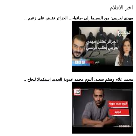
اخر الافلام
.. مهدي لعريبي: من السينما إلى -مافيا-... الجزائر تقبض على زعيم
.. محمد علام وهيثم سعيد: ألبوم محمد عدوية الجديد استكمالا لنجاح