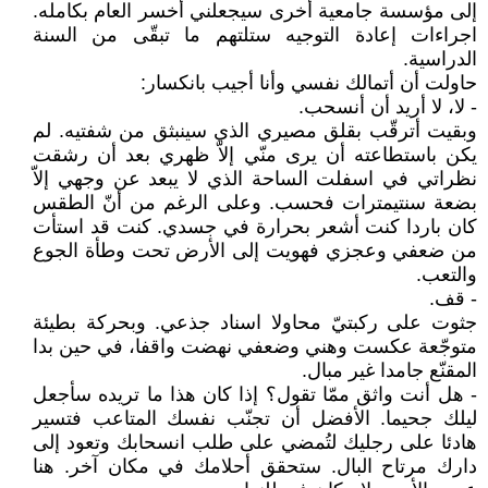
إلى مؤسسة جامعية أخرى سيجعلني أخسر العام بكامله.
اجراءات إعادة التوجيه ستلتهم ما تبقّى من السنة
الدراسية.
حاولت أن أتمالك نفسي وأنا أجيب بانكسار:
- لا، لا أريد أن أنسحب.
وبقيت أترقّب بقلق مصيري الذي سينبثق من شفتيه. لم
يكن باستطاعته أن يرى منّي إلاّ ظهري بعد أن رشقت
نظراتي في اسفلت الساحة الذي لا يبعد عن وجهي إلاّ
بضعة سنتيمترات فحسب. وعلى الرغم من أنّ الطقس
كان باردا كنت أشعر بحرارة في جسدي. كنت قد استأت
من ضعفي وعجزي فهويت إلى الأرض تحت وطأة الجوع
والتعب.
- قف.
جثوت على ركبتيّ محاولا اسناد جذعي. وبحركة بطيئة
متوجّعة عكست وهني وضعفي نهضت واقفا، في حين بدا
المقنّع جامدا غير مبال.
- هل أنت واثق ممّا تقول؟ إذا كان هذا ما تريده سأجعل
ليلك جحيما. الأفضل أن تجنّب نفسك المتاعب فتسير
هادئا على رجليك لتُمضي على طلب انسحابك وتعود إلى
دارك مرتاح البال. ستحقق أحلامك في مكان آخر. هنا