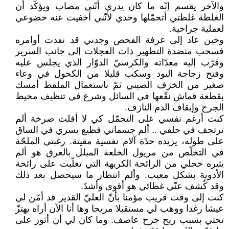
والآخر يقسم إنّه ما كان يدري أنّني مصاب ويؤكّد أن
الغلطة غلطتي أتحمّلها وحدي لأنّني أخفيت عنه خضوعي
لعملية جراحية.
وحين عاد إلى غرفة الفحص وجدني قد نفذت أوامره
فسحب منضدة التطهير ذات العجلات إلى جانب السرير
وقرّب إليه معدّاته والكرسيّ الدوّار الذي يجلس عليه
وفتح زجاجة اليود وسكب قليلا من الكحول في وعاء
صغير من الخزف الصيني ثمّ باستعمال الملقط أمسك
بقطعة قماش نقّعها في السائل وشرع في تنظيف محيط
الجرح وإيقاف الدم النازف.
كنت أرغم نفسي على التحمّل كي لا أفلت صرخة ألم
ترتجف في حلقي .. ألم جسماني فظيع يسري في الساق
على طوله، يزيده حدّة آلام نفسية مقيتة. رغبتي الملحّة
في التخلّص من مريول الخلعة المبلل بالعرق هو ألم
يثيره خجلي من الرائحة الكريهة التي تغلّبت على رائحة
الأدوية بشكل معيب. وألم انتظار ما سيحصل بعد ذلك
وقد كُشف عنّي غطائي هو أقوى وأشدّ.
كنت إلى وقت قريب مؤمنا بأنّ العليّ القدير قد أمّن لي
عيشا رغدا ووهب لي مستقبلا مريحا وها أنا الآن أراه يهتزّ
تحتي بسبب ريح جرح عاصف. وما كان لي أن أثور على