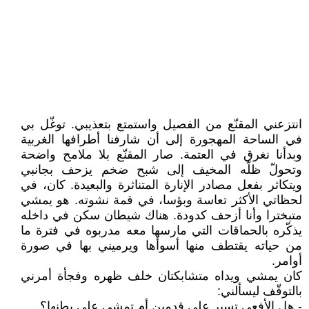
انتزعني المقنّع من الفصيل واستمتع بتعذيبي. توغّل بي
في الساحة المهجورة إلى أن شارفنا أطرافها الغربية
وبدأنا نغرق في العتمة. صار المقنّع بلا ملامح واضحة
وتحولّ ظلّه المخيف إلى شبح ضخم يزحف بجانبي
ويتكاثر بفعل مصادر الإنارة المتناثرة والبعيدة. كان، في
لحظاتي الأكثر تعاسة وبؤسا، في قمة نشوته. هو يمشي
متبخترا وأنا أزحف كدودة. هناك شيطان سكن في داخله
يذكّره بالحماقات التي مارسها معه مدربوه في فترة ما
من حياته يقتطف منها أسوأها ويرميني بها في صورة
أوامر.
كان يمشي ويداه متشابكتان خلف ظهره وفجأة أمرني
بالتوقّف ليسألني:
- هل الأفعى تسير على قدمين أم تمشي على بطنها؟