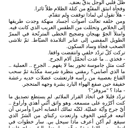
ظلّ قلبي الوجل يدقّ بعنف.
وفجأة انبثق المقنّع من كتلة الظلام ظلاّ ثائرا.
- هلاّ تقول لي لماذا توقفت ولم تتقدّم.
ومن خلفه تعالت أصوات أجساد منهكة وجدت طريقها
إلى الخلاص وتحللت من الطقس الغريب الذي كانت فيه.
وامتلأ الجوّ بهيجان وضجيج الخطى المترنّحة في الممرّ
الطويل المفضي إلى عنابر التلامذة الضبّاط. ثمّ تلاشى
الصخب فجأة وساد السكون.
تركت كلّ تردّد خلفي وانتفضت واقفا.
- فخذي .. ما عدت أتحمّل آلام الجرح.
كنت مثل جاموسة تخور بما لا يفهم .. الجرح .. العملية ..
ما الذي أصابني؟ رمقني بنظرة شرسة مكذّبة ثمّ سحب
القناع بعصبية من رأسه فارتعشت عضلات خديه رعشة
خفيفة حين صفع الهواء البارد بشرة وجهه المتحجر.
- ماذا ؟ "مروفز"؟
تردّد قليلا في اتخاذ القرار الملائم. لم يستطع تصديق ما
كنت أكرّره على مسمعه. وهو واثق أنّني أهذي وأراوغ ..
أيّ جرح وأيّة عمليّة. لكنّه تمالك أعصابه أخيرا وأمرني أن
أتبعه فركبني الخوف وارتعدت ركبتاي من الشرّ الذي
سيقع. لم أكن أعرف ماذا سيحل بي. سار خطوات في