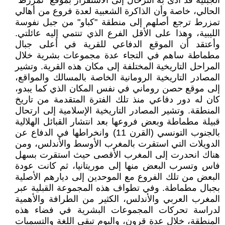
الجبلية قد أدى به الترحال إلى الاستقرار بموقع "تمزرط"
الحالي، خاصة وأن الذاكرة الشعبية لعدة فروع من أهالي
تمزرط ترجع أصلهم إلى منطقة "كباو" من جبل نفوسة
الليبية، وهذا على الأقل الفرع الذي تنتمي إليه عائلتي.
وأعتقد أن الموقع الدفاعي للقرية في أعلى جبال
مطماطة ساهم في التجاء عدة مجموعات بشرية خلال
المراحل التاريخية المختلفة إلى مكان هذه القرية. وتشير
المصادر التاريخية الرومانية الخاصة بالمسالك والمواقع،
إلى موقع حصن روماني في نفس المكان الذي كما يبدو،
كان له دور دفاعي منذ تلك الفترة المتقدمة من تاريخ
المنطقة. وتشير المصادر التاريخية الإسلامية إلى ارتحال
قبيلة مطماطة وبعض فروعها بعد انتشار القبائل الهلالية
بالجنوب التونسي (القرن 11) وانخراطها في الدفاع عن
الدويلات التي استقرت بالمغرب الأوسط والأندلس، ومن
هناك انحدرت إلى المغرب الأقصى حيث استقرت بسهل
فاس وتسرب البعض منها إلى موريتانيا، ثم كانت عودة
البعض من تلك الفروع مع الموحدين إلى ديارهم الأصلية
بجبال مطماطة. وفي تطواف هذه المجموعة القبلية عبر
المغرب العربي والأندلس، الكثير من الطرافة والأهمية
لدراسة تحركات المجموعات البشرية في فضاء هذه
المنطقة، خلال عدة قرون، واليوم تبقى اللغة والتسميات