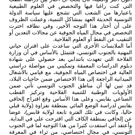
التي كنت راغبا فيها والتخصص في العلوم الطبيعية
باعتبارها من الشعب التي تشجع عليها سياسة الدولة
التونسية الحديثة العهد بمشاكل التنمية، وعملت الظروف
على أن أختار هذا التوجه الأخير، وفي نطاقه اخترت
التخصص في مجال المياه الجوفية عن مجالات التعدين أو
التنقيب عن النفط أو العلوم الفلاحية.
أما الملابسات الأخرى التي ساعدت على اقتران حياتي
المهنية بالجنوب التونسي، فتتمثل بالأساس في أن وزارة
الفلاحة التي تعهدت بانتدابي بعد حصولي على شهادة
دبلوم الدراسات المعمقة وتمكيني من مواصلة دراستي
العالية في اختصاص المياه الجوفية، مع قيامي بالأشغال
الميدانية الراجعة إلى هذا الاختصاص ضمن حاجيات البلاد،
قد تبين لها أن مناطق الجنوب التونسي تأتي ضمن
الأولويات الوطنية للتنمية الفلاحية وتركيز القطب
الصناعي بقابس، وعلى هذا الأساس وقع اقتراح إلحاقي
بقابس لدراسة الوضع المائي بمنطقة نفزاوة (ولاية قبلي
حاليا، وكانت في تلك الفترة تابعة لولاية قابس)، عوضا
عن إلحاقي بمنطقة الكاف التي اقترحت علي في البداية.
وأعتقد أني استفدت كثيرا من هذا التوجيه لما في الجنوب
التونسي، في مجال اختصاصي، من ثراء في المعرفة