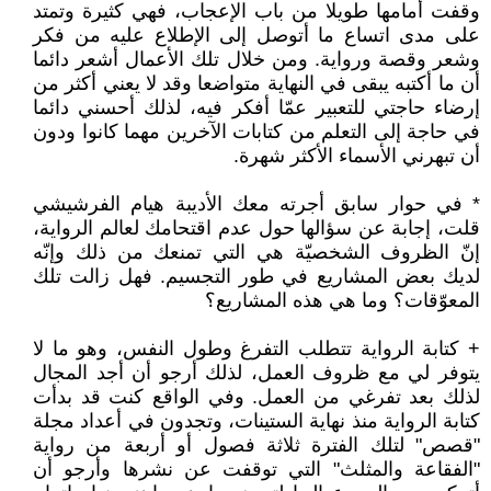
وقفت أمامها طويلا من باب الإعجاب، فهي كثيرة وتمتد
على مدى اتساع ما أتوصل إلى الإطلاع عليه من فكر
وشعر وقصة ورواية. ومن خلال تلك الأعمال أشعر دائما
أن ما أكتبه يبقى في النهاية متواضعا وقد لا يعني أكثر من
إرضاء حاجتي للتعبير عمّا أفكر فيه، لذلك أحسني دائما
في حاجة إلى التعلم من كتابات الآخرين مهما كانوا ودون
أن تبهرني الأسماء الأكثر شهرة.
* في حوار سابق أجرته معك الأديبة هيام الفرشيشي
قلت، إجابة عن سؤالها حول عدم اقتحامك لعالم الرواية،
إنّ الظروف الشخصيّة هي التي تمنعك من ذلك وإنّه
لديك بعض المشاريع في طور التجسيم. فهل زالت تلك
المعوّقات؟ وما هي هذه المشاريع؟
+ كتابة الرواية تتطلب التفرغ وطول النفس، وهو ما لا
يتوفر لي مع ظروف العمل، لذلك أرجو أن أجد المجال
لذلك بعد تفرغي من العمل. وفي الواقع كنت قد بدأت
كتابة الرواية منذ نهاية الستينات، وتجدون في أعداد مجلة
"قصص" لتلك الفترة ثلاثة فصول أو أربعة من رواية
"الفقاعة والمثلث" التي توقفت عن نشرها وأرجو أن