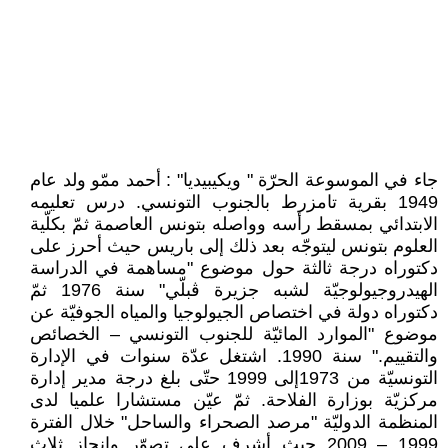
جاء في الموسوعة الحرّة " ويكيبيديا" : أحمد ممّو ولد عام
1949 بقرية تامزرط بالجنوب التونسي. درس تعليمه
الابتدائي بمسقط رأسه وواصله بتونس العاصمة ثمّ بكلّية
العلوم بتونس ليتوجّه بعد ذلك إلى باريس حيث أحرز على
دكتوراه درجة ثالثة حول موضوع "مساهمة في الدراسة
الهيدروجيولوجيّة لشبه جزيرة ڨبلّي" سنة 1976 ثمّ
دكتوراه دولة في اختصاص الجيولوجيا والمياه الجوفيّة عن
موضوع "الموارد المائيّة للجنوب التونسي – الخصائص
والتقييم." سنة 1990. اشتغل عدّة سنوات في الإدارة
التونسيّة من 1973إلى 1999 حتّى بلغ درجة مدير إدارة
مركزيّة بوزارة الفلاحة. ثمّ عيّن مستشارا علميا لدى
المنظمة الدوليّة "مرصد الصحراء والساحل" خلال الفترة
1999 – 2009 حيث أشرف على تصوّر وإنجاز ثلاث