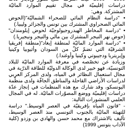
دراسات إقليميّة في مجال تقييم الموارد المائيّة
المشتركة. وهي:
• "دراسة النظام المائي للصحراء الشماليّة"(الحوض
المائي الصحراوي المشترك بين تونس والجزائر وليبيا.)
• "دراسة المخاطر الهيدروجيولوجيّة لحوض إيلومندان"
(حوض نهر النيجر المشترك بين مالي والنيجر ونيجيريا.)
• "دراسة الموارد المائيّة لمنطقة إيغاد"(منطقة إفريقيا
الشرقيّة التي تضمّ كلّ من السودان وأثيوبيا وكينيا
وإيريتريا ودجيبوتي وكينيا وأوغندا.)
وزيادة عن تخصّصه في معرفة الموارد المائيّة للبلاد
التونسيّة، فهو خبير لدى الوكالة الدوليّة للطاقة الذرّية في
مجال استعمال النظائر في المياه، ولدى المركز العربي
لدراسات الأراضي القاحلة والمناطق الجافّة ولدى منظّمة
اليونسكو، وقد شارك مع هذه المنظمات في إنجاز عدّة
دراسات إقليميّة ووضع المصوّرات المائيّة. له في المجال
العلمي المنشورات التالية:
- "قانون المياه بإفريقيّة في العصر الوسيط." دراسة
للتهيئة المائيّة بالجنوب التونسي منذ العصر الوسيط،
تأليف بالاشتراك مع محمد حسن والهادي بن وزدو (كلية
الآداب بتونس 1999)