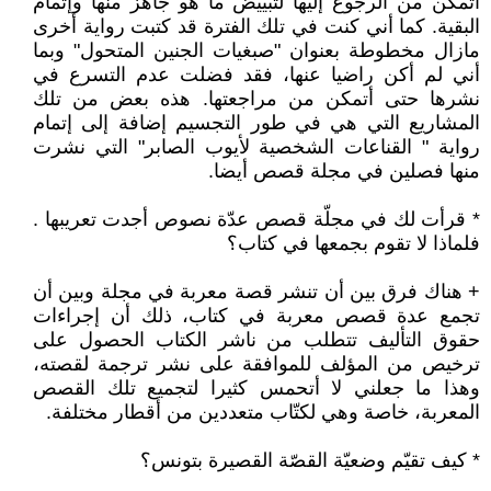
أتمكن من الرجوع إليها لتبييض ما هو جاهز منها وإتمام
البقية. كما أني كنت في تلك الفترة قد كتبت رواية أخرى
مازال مخطوطة بعنوان "صبغيات الجنين المتحول" وبما
أني لم أكن راضيا عنها، فقد فضلت عدم التسرع في
نشرها حتى أتمكن من مراجعتها. هذه بعض من تلك
المشاريع التي هي في طور التجسيم إضافة إلى إتمام
رواية " القناعات الشخصية لأيوب الصابر" التي نشرت
منها فصلين في مجلة قصص أيضا.
* قرأت لك في مجلّة قصص عدّة نصوص أجدت تعريبها .
فلماذا لا تقوم بجمعها في كتاب؟
+ هناك فرق بين أن تنشر قصة معربة في مجلة وبين أن
تجمع عدة قصص معربة في كتاب، ذلك أن إجراءات
حقوق التأليف تتطلب من ناشر الكتاب الحصول على
ترخيص من المؤلف للموافقة على نشر ترجمة لقصته،
وهذا ما جعلني لا أتحمس كثيرا لتجميع تلك القصص
المعربة، خاصة وهي لكتّاب متعددين من أقطار مختلفة.
* كيف تقيّم وضعيّة القصّة القصيرة بتونس؟