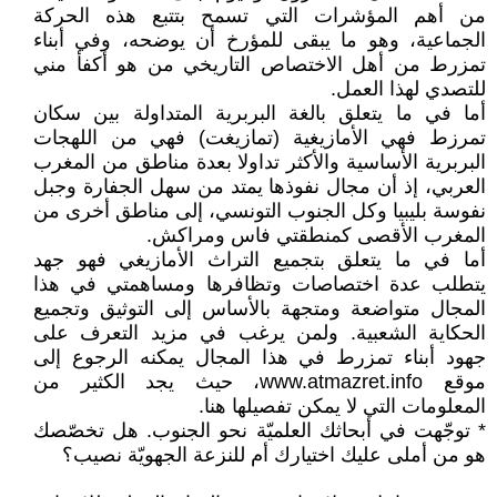
من أهم المؤشرات التي تسمح بتتبع هذه الحركة
الجماعية، وهو ما يبقى للمؤرخ أن يوضحه، وفي أبناء
تمزرط من أهل الاختصاص التاريخي من هو أكفأ مني
للتصدي لهذا العمل.
أما في ما يتعلق بالغة البربرية المتداولة بين سكان
تمرزط فهي الأمازيغية (تمازيغت) فهي من اللهجات
البربرية الأساسية والأكثر تداولا بعدة مناطق من المغرب
العربي، إذ أن مجال نفوذها يمتد من سهل الجفارة وجبل
نفوسة بليبيا وكل الجنوب التونسي، إلى مناطق أخرى من
المغرب الأقصى كمنطقتي فاس ومراكش.
أما في ما يتعلق بتجميع التراث الأمازيغي فهو جهد
يتطلب عدة اختصاصات وتظافرها ومساهمتي في هذا
المجال متواضعة ومتجهة بالأساس إلى التوثيق وتجميع
الحكاية الشعبية. ولمن يرغب في مزيد التعرف على
جهود أبناء تمزرط في هذا المجال يمكنه الرجوع إلى
موقع www.atmazret.info، حيث يجد الكثير من
المعلومات التي لا يمكن تفصيلها هنا.
* توجّهت في أبحاثك العلميّة نحو الجنوب. هل تخصّصك
هو من أملى عليك اختيارك أم للنزعة الجهويّة نصيب؟