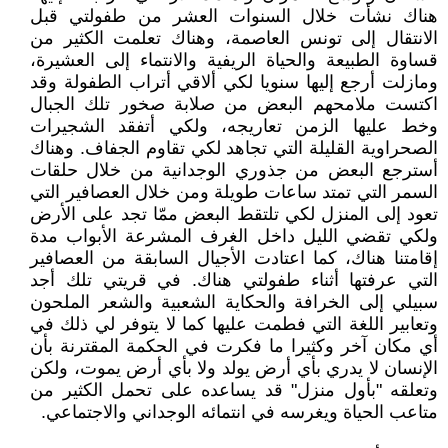
هناك نشأت خلال السنوات العشر من طفولتي قبل
الانتقال إلى تونس العاصمة، وهناك تعلمت الكثير من
قساوة الطبيعة والحياة الريفية والانتماء إلى العشيرة،
ومازلت أرجع إليها سنويا لكي ألاقي أتراب الطفولة وقد
اكتست ملامحهم البعض من صلابة صخور تلك الجبال
وخط عليها الزمن تعاريجه، ولكي أتفقد الشجيرات
الصحراوية القليلة التي تجاهد لكي تقاوم الجفاف. وهناك
أسترجع البعض من جذوري الوجدانية من خلال حلقات
السمر التي تمتد ساعات طويلة ومن خلال العصافير التي
تعود إلى المنزل لكي تلتقط البعض ممّا تجد على الأرض
ولكي تقضي الليل داخل الغرف المشرعة الأبواب مدة
إقامتنا هناك، كما اعتادت الأجيال السابقة من العصافير
التي عرفتها أثناء طفولتي هناك. في قريتي تلك أجد
سبيلي إلى الخرافة والحكاية الشعبية والشعر الملحون
وتعابير اللغة التي فطمت عليها كما لا يتوفر لي ذلك في
أي مكان آخر وكثيرا ما فكرت في الحكمة المقترنة بأن
الإنسان لا يدري بأي أرض يولد ولا بأي أرض يموت، ولكن
وتعلقه "بأول منزل" قد يساعده على تحمل الكثير من
متاعب الحياة ويغرسه في انتمائه الوجداني والاجتماعي.