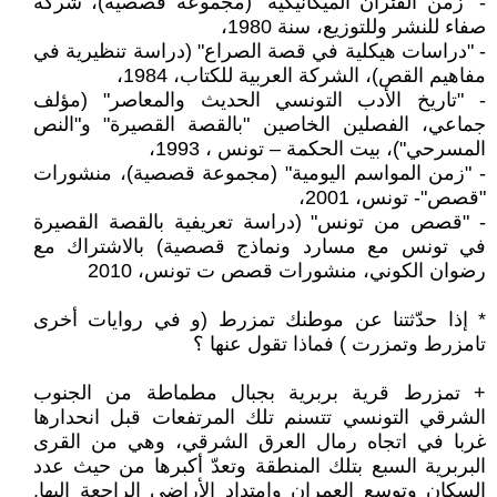
- "زمن الفئران الميكانيكية" (مجموعة قصصية)، شركة
صفاء للنشر وللتوزيع، سنة 1980،
- "دراسات هيكلية في قصة الصراع" (دراسة تنظيرية في
مفاهيم القص)، الشركة العربية للكتاب، 1984،
- "تاريخ الأدب التونسي الحديث والمعاصر" (مؤلف
جماعي، الفصلين الخاصين "بالقصة القصيرة" و"النص
المسرحي")، بيت الحكمة – تونس ، 1993،
- "زمن المواسم اليومية" (مجموعة قصصية)، منشورات
"قصص"- تونس، 2001،
- "قصص من تونس" (دراسة تعريفية بالقصة القصيرة
في تونس مع مسارد ونماذج قصصية) بالاشتراك مع
رضوان الكوني، منشورات قصص ت تونس، 2010
* إذا حدّثتنا عن موطنك تمزرط (و في روايات أخرى
تامزرط وتمزرت ) فماذا تقول عنها ؟
+ تمزرط قرية بربرية بجبال مطماطة من الجنوب
الشرقي التونسي تتسنم تلك المرتفعات قبل انحدارها
غربا في اتجاه رمال العرق الشرقي، وهي من القرى
البربرية السبع بتلك المنطقة وتعدّ أكبرها من حيث عدد
السكان وتوسع العمران وامتداد الأراضي الراجعة إليها.