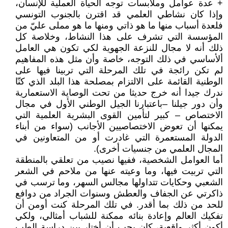
+ عدة عوامل وملابسات توجه الحياة العملية للإنسان،
وإذا كان نشاطي العلمي قد اقترن بالجنوب التونسي
فلعدة أسباب منها ما هو ذاتي ومنها ما هو مملى عليّ من
المؤسسة التي تشرف على هذا النشاط، وخلاصة كل
ذلك أنه لا مجال للنزعة الجهوية لكي تكون هي العامل
ألأساسي في ذلك التوجه، خاصة وأن مثل هذه المفاهيم
لم تكن رائجة في تلك المرحلة التي تربينا فيها على
الوطنية القائمة على الالتزام بمصلحة هذا البلد الذي كنّا
ندرك جيدا أنه خرج حديثا من تحت الوصاية الاستعمارية
وأن دور جيلنا –باعتبارنا الجيل الوطني الأول في مجال
الاختصاص – كبير لتأمين القوى البشرية العلمية التي
يمكنها أن تعوض الاختصاصيين الأجانب (سواء من أبناء
الدولة المستعمرة التي غادرت أو من المتعاونين في
المجال العلمي من جنسيات أخرى).
أما العوامل الشخصية، ففيها نصيب من تعلقي بالمنطقة
التي تربيت فيها، وما وعيته عنها من ملاحم في الشعر
الشعبي وحكايات تتداولها مجالس السهر، وما ترسب في
ذاكرتي عن الجفاف والعطش وسنوات الجراد من دوافع
للحد من ذلك بما أقدر. في تلك المرحلة كنت أومن أن
تفكيك العالم وإعادة بنائه ممكنة للشباب أمثالي، ولكي
أكون أكثر واقعية، كان يجب أن أختار بين دراسة الطب