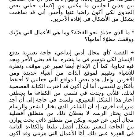
بين هذين الجانبين ما مكنني من إكساب حياتي بعض
الجدوى لكي أكون راضيا عنها وأحس أني قد ساهمت
بشكل من الأشكال في إفادة الآخرين.
* ما الذي جذبك نحو القصّة؟ وما هي الأعمال التي هزّتك
ووقفت مطوّلا أمامها؟
+ القصة كأي مجال أدبي إبداعي، حاجة تعبيرية تدفع
الإنسان لكي يتوسم في ما ينشره، ما قد يعني الآخر ويجد
فيه تجاوبا، كما أن الإبداع أيضا تعبير عن موقف ونظرة
للأشياء وتقييم لموقع الذات من أشياء عديدة ومن
الآخرين. ولعل هذه بعض الدوافع التي جعلتني لا أحتفظ
بأفكاري لنفسي، أما أن أكون قد اخترت الكتابة القصصية
لذلك، فلأني وجدت في نفسي من الكفاءة ما يجعلني
أختار هذا الشكل التعبيري، ولست في حاجة إلى أن أجد
مبررات أخرى، إذ أن الشاعر الذي يختار الشعر والرسام
الذي يختار الرسم لا يفعلان ذلك من منطلق أفضلية
مجال أدبي عن غيره، ولكن من منطلق ذاتي بحت يوازن
بين الحاجة للتعبير بشكل أفضل تبليغا والكفاءة الذاتية
في القدرة على ذلك. أمّا الأعمال التي هزتني وقد أكون