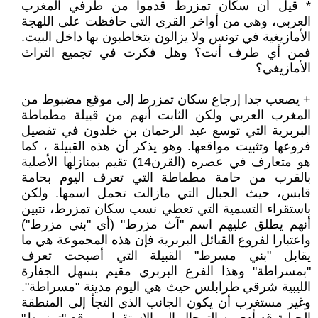
* قيل أن سكان تمزرط قدموا من طرفي المغرب
العربي، وهي من أواخر القرى التي حافظت على اللهجة
الأمازيغية في تونس ولا يزالون يتخاطبون بها داخل البيت.
فمن أي طرف أنت؟ وهل فكرت في تجميع التراث
الأمازيغي؟
+ يصعب جدا إرجاع سكان تمزرط إلى موقع مضبوط من
المغرب العربي ولكن الثابت أنهم من قبيلة مطماطة
البربرية التي توسع عبد الرحمان بن خلدون في تفصيل
فروعها وتثبيت مواقعها. وهو يذكر أن هذه القبيلة ، كما
هو متعارف في عصره (القرن14) تقيم بمنازلها الأصلية
بالقرب من حامة مطماطة التي تعرف اليوم بحامة
قابس، حيث الجبال التي مازالت تحمل اسمها. ولكن
باستقراء التسمية التي تعطي نسب سكان تمزرط، نتبين
أنهم يطلق عليهم اسم "آث مزرط" (أي "بني مزرط")
واعتبارا لفروع القبائل البربرية فإن هذه المجموعة هي ما
يقابل "بني مسرط" القبيلة التي أصبحت تعرف
"بمسراطة" وهذا الفرع البربري مقيم بسهل الجفارة
الليبية شرقي طرابلس حيث هي اليوم مدينة "مسراطة".
وغير مستغرب أن يكون الجانب الذي التجأ إلى المنطقة