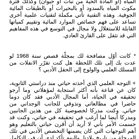
المياه (أو المادة الحية من نبات أو حيوان) وكذلك فترة
مكوث المياه بالسدود أو بالبحيرات أو بالطبقات المائية
الجوفية. وهذه التقنية تأتي مكملة لتقنيات علمية أخرى
تساعد على فهم خصائص الموارد المائية وتقييم كمياتها
القابلة للاستغلال ولا مجال في التوسع في هذه المفاهيم
التي قد تثقل على القارئ العادي.
* كانت أوّل مصافحة لك بمجلّة قصص سنة 1968 لو
عدت بك إلى تلك اللحظة هل كنت تقرّر الانفلات من
المسلك العلمي والولوج إلى الحقل الأدبي ؟
+ التوجه العلمي الذي أخذته حياتي منذ دراستي الثانوية،
كان عن قناعة بأنه أكثر استجابة لمؤهلاتي وما أرجو
تحقيقه في الحياة، أما المجال الأدبي فقد كان دوما
حاضرا في مطالعاتي وتذوقي للجانب الوجداني من
حياتي. وكنت مدركا لخصوصية كل من هذين الجانبين
ومدركا أيضا لما أرغب في تحقيقه في حياتي، وكنت قد
حسمت الأمر بأني لا أريد أن أقرن حياتي بالتعليم وهو
أهم التوجهات التي كان يضمنها التخصص الأدبي في تلك
المرحلة من تاريخ بلادنا. واليوم تأكد لدي أن في التكامل