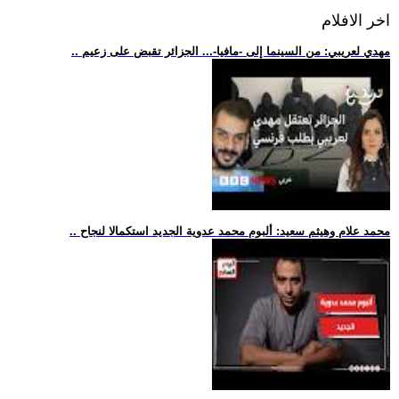
اخر الافلام
.. مهدي لعريبي: من السينما إلى -مافيا-... الجزائر تقبض على زعيم
.. محمد علام وهيثم سعيد: ألبوم محمد عدوية الجديد استكمالا لنجاح