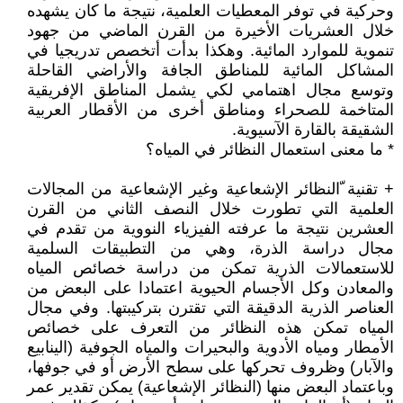
وحركية في توفر المعطيات العلمية، نتيجة ما كان يشهده
خلال العشريات الأخيرة من القرن الماضي من جهود
تنموية للموارد المائية. وهكذا بدأت أتخصص تدريجيا في
المشاكل المائية للمناطق الجافة والأراضي القاحلة
وتوسع مجال اهتمامي لكي يشمل المناطق الإفريقية
المتاخمة للصحراء ومناطق أخرى من الأقطار العربية
الشقيقة بالقارة الآسيوية.
* ما معنى استعمال النظائر في المياه؟
+ تقنية ّالنظائر الإشعاعية وغير الإشعاعية من المجالات
العلمية التي تطورت خلال النصف الثاني من القرن
العشرين نتيجة ما عرفته الفيزياء النووية من تقدم في
مجال دراسة الذرة، وهي من التطبيقات السلمية
للاستعمالات الذرية تمكن من دراسة خصائص المياه
والمعادن وكل الأجسام الحيوية اعتمادا على البعض من
العناصر الذرية الدقيقة التي تقترن بتركيبتها. وفي مجال
المياه تمكن هذه النظائر من التعرف على خصائص
الأمطار ومياه الأدوية والبحيرات والمياه الجوفية (الينابيع
والآبار) وظروف تحركها على سطح الأرض أو في جوفها،
وباعتماد البعض منها (النظائر الإشعاعية) يمكن تقدير عمر