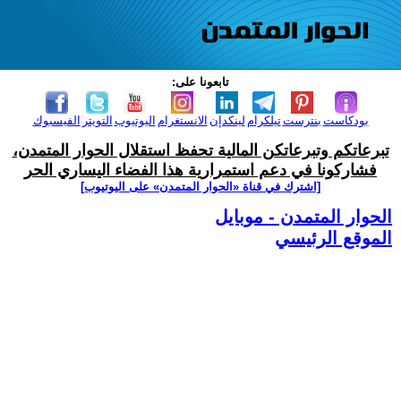
تابعونا على:
بودكاست
بنترست
تيلكرام
لينكدإن
الانستغرام
اليوتيوب
التويتر
الفيسبوك
تبرعاتكم وتبرعاتكن المالية تحفظ استقلال الحوار المتمدن،
فشاركونا في دعم استمرارية هذا الفضاء اليساري الحر
[اشترك في قناة ‫«الحوار المتمدن» على اليوتيوب]
الحوار المتمدن - موبايل
الموقع الرئيسي