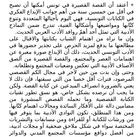
+ أعتقد أن القصة القصيرة في تونس أمكنها أن تصبح
في أقل من خمسين سنة من أهم جوانب الإبداع الفكري
في الكتابات التونسية، فهي اليوم بأجيالها المتعددة وتنوع
كتّابها ومواضيعها وأشكالها الفنية، تندرج ضمن النماذج
الأدبية التي تمثل أحد أهمّ روافد الأدب العربي الحديث.
وإن ما نراه من اهتمام الشباب بكتابتها والاقبال على
مطالعتها ما يدفع لمزيد الحرص على تجذير حضورها في
الأدب التونسي الحديث، ذلك أن الإبداع صورة معبرة عن
اهتمامات العصر والمجتمع، والقصة القصيرة من ألصق
الأصناف الأدبية التي تعكس وضعيات المجتمع وتطلعاته.
وحتى وإن بدت من حين لآخر في مجال الكم القصصي
المرصود، فترات أقل خصبا من التي سبقتها، فإن ذلك لا
يعني بالضرورة انصراف المبدعين عن كتابة القصة. ولكن
ما يجب أن نرصده بشكل خاص، هو نسق تطور تقنيات
الكتابة القصصية وما تحمله القصص المنشورة من
مضامين دالة على الأفكار السائدة ومجالات اهتمام كتّابها.
ومن هذا المنطلق، تكون النوادي الأدبية بما يتوفر فيها
من ورشات للكتابة أو للقراءة ومن مسابقات والنشريات
المختصة سواء في شكل ملاحق صحفية أو مجلات أدبية،
من أفضل دوافع مؤسسات المجتمع المدني والدوائر