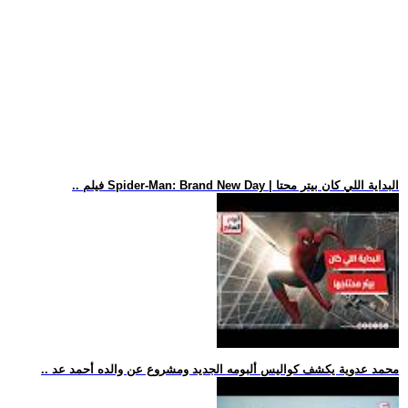
.. فيلم Spider-Man: Brand New Day | البداية اللي كان بيتر محتا
.. محمد عدوية يكشف كواليس ألبومه الجديد ومشروع عن والده أحمد عد