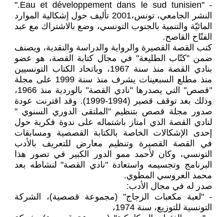
- "Eau et développement dans le sud tunisien."
النشر الجامعي، تونس،2001 تأليف حول إشكالية الموارد
المائيّة والتنمية بالجنوب التونسي، وضع بالاشتراك مع عبد
الفتّاح القاصح.
كتب القصة القصيرة والرواية والدراسة والنقدية، ويصنف
ضمن "كتّاب الطليعة" في مجال كتابة القصة، هو عضو
بنادي القصة منذ سنة 1967، وباتحاد الكتاب التونسيين
منذ مطلع السبعينات يشرف منذ سنة 1999 على مجلة
"قصص" التي يصدرها "نادي القصة" بالوردية منذ 1966،
وذلك بعد توقف قصير (1994-1999). وقد اقترنت عودة
صدور مجلة قصص بتنظيم "الملتقى الدوري السنوي "
لنادي القصة الذي امتاز باشتماله على ندوة فكرية حول
إحدى الإشكالات الخاصة بالكتابة القصصية ومسابقات
في القصة القصيرة وتنظيم معارض للتعريف بالأدب
التونسي، وكان لأحمد ممو الدور الكبير في تصور هذا
البرنامج وتجسيمه واستعادة "نادي القصة" لنشاطه بعد
محمد العروسي المطوي.
صدر له في مجال الأدب:
- "لعبة مكعبات الزجاج" (مجموعة قصصية)، الشركة
التونسية للتوزيع، سنة 1974،