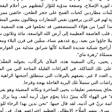
 لثورة الإصلاح، وصفعة مدوّية للثوّار أيقظتهم من أحلام اليق
شّتات مطاردين كحبات القمح على حجر الطحن، خائفين ممن 
ة لهم في الدين يرفعون نفس الشعارات ويطالبون بنفس المط
دا كبيرا من هؤلاء المستضعفين قد تجمّعوا في هذه السفينة 
قلب العاصفة العظيمة إلى أرض الله الواسعة، مائة وثلاثون نفر
ا جاؤوا من بعيد، ربع عددهم نساء، منقّين في فرن البلاء ومعلّ
أراجيح شبكية شديدة الصلابة كأنّها شرانق متدلية من العوار
مسمّاة "زهرة ماي".
 يحيى، ربّان السفينة هذه، الملآى بالركّاب، بجولته التفقّدي
ى تلك الشاكلة، في الفراغات القليلة المتاحة التي من ال
لعدد لا غير، يصفهم باليرقات التي ستطلق أجنحتها الزاهية 
راشات التي ستملأ تلك البرية القاحلة بهجة وفرحا.
حاق يستحضر تعليقات يحيى الساخرة ونكاته المضيئة وهو يف
" في الهواء كأنّه ينشّ ذبابا يحوّم حول أرنبة أنفه، وما يزال
ائمة ترنّ في أذنيه، لقد قال حينها: "نحن ندين بهذا الرخاء للو
ن سرق منهم الملّاح الإيطالي العظيم اختراعهم هذا، في أو