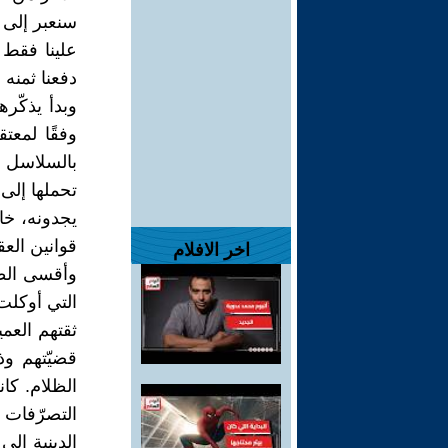
سنعبر إلى 
علينا فقط 
دفعنا ثمنه 
وبدأ يذكّر
وفقًا لمعت
بالسلاسل 
تحملها إلى 
يجدونه، خا
قوانين الع
اخر الافلام
وأقسى الظل
التي أوكلت
ثقتهم العمي
قضيّتهم وذ
الظلام. كان
التصرّفات 
الدينية إلى