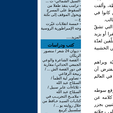
-السيل الشمالي- ت ...
ظة، وألقت
-
ترامب ينقذ طفلا من
السقوط على المسرح
كانوا في
ويحول الموقف إلى نكتة
ع ...
الب.
-
خمسة انقلابات غيّرت
التي تشقّ
وجه الإمبراطورية الروسية
ا أو يزيد
المزيد.....
قين لعدّة
كتب ودراسات
ض الخشبية
-
ديوان 24 شعر / منصور
الريكان
-
القصة الشاعرة والوعي
ّة ويراهم
الجمعي الحداثي/ مقاربة
مفترض أن
في دور القصة الش ... /
ربيحة الرفاعي
في العالم
-
تصاوير لية الظمأ /
السمّاح عبد الله
-
ثلاثاءات عابر سبيل /
رقع سوطه
السمّاح عبد الله
-
ملامــح التجريــب في
 كلامه عن
كتابـات السيـد حـافظ من
ثنيين بجزر
خلال روايته يو ... /
سلسبيل كريبع
لى رحلاته