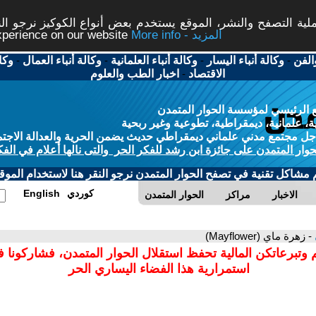
ة التصفح والنشر، الموقع يستخدم بعض أنواع الكوكيز نرجو النق
More info - المزيد
experience on our website
الفن
-
وكالة أنباء اليسار
-
وكالة أنباء العلمانية
-
وكالة أنباء العمال
-
وكا
الاقتصاد
-
اخبار الطب والعلوم
 الرئيسي لمؤسسة الحوار المتمدن
، علمانية، ديمقراطية، تطوعية وغير ربحية
ل مجتمع مدني علماني ديمقراطي حديث يضمن الحرية والعدالة الاجتم
حوار المتمدن على جائزة ابن رشد للفكر الحر والتى نالها أعلام في الفك
م مشاكل تقنية في تصفح الحوار المتمدن نرجو النقر هنا لاستخدام الموقع
كوردي
English
الاخبار
مراكز
الحوار المتمدن
- زهرة ماي (Mayflower)
 وتبرعاتكن المالية تحفظ استقلال الحوار المتمدن، فشاركونا 
استمرارية هذا الفضاء اليساري الحر