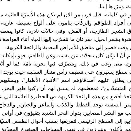
 ومرّرها إلينا."
ر في كلماته، قبل قرن من الآن لم تكن هذه الأسرّة العائمة 
 أفراد الطواقم والركّاب ينامون على ألواح بسيطة عارية،
اق الشجر الطازجة، أو القش، وفي حالات نادرة، كانوا يضط
ة بشعر الخيل، سرعان ما تتسرّب إليها المياه أثناء العواصف 
 وقت قصير إلى مناطق للأمراض المعدية والرائحة الكريهة.
لم أنّ الربّان كان يتحدّث عن نفسه وعن الطاقم، فهو بإمكانه 
 متى رغب في ذلك، ويتصرّف فيها بحرية تامّة كما لو أنّه
رة سطح يسهرون على تنظيف رأس منقار السفينة حيث يوجد الك
ين يطلق عليهم أصدقاؤهم اسم "الأنقياء الأطهار"، ويسمّيهم
ين المتشدّدين"، فمعظمهم لم يسبق لهم أن ركبوا ظهر البحر، ول
حة أفظع من هذه الرائحة الكريهة في الحظيرة العائمة التي ينا
تن السفينة توجد القطط والكلاب والماعز والخنازير والدجاج
نب مع البشر المصابين بدوار البحر الشديد يتقيؤون في أواني 
ابيع إلى السطح الرئيسي لتفريغها بسبب أحوال الطقس السيّئة
هم يأكلون ويتبرزون في نفس المساحات الصغيرة المحدّدة ل