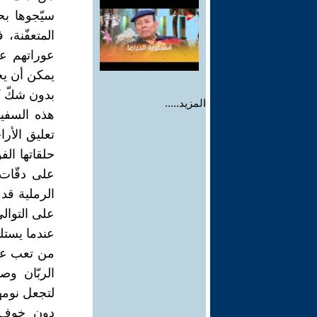
سيّجوها بح
المتعفّنة،
عوراتهم عن
يمكن أن يحد
بدون شكّ كا
المزيد.....
هذه السفين
تعليق الأر
حلقاتها الف
على دقّات 
الرملية قد 
على التوالي
عندما يستل
من تعب عمل
الربّان وص
لتجعل نومهم
دون خوف م