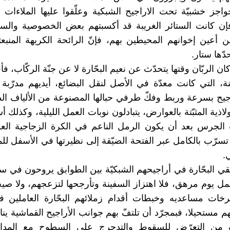
واجز خشبيّة تحت الاراجيح الشبكية وعلّقوا عليها الملاءات و
 فإن كانت الستائر الغريبة قد أكسبتهم بعض الخصوصية وال
 أعين إخوانهم المحيطين بهم، فإنّ الرائحة الكريهة المنبعث
ّها ستار.
ن الربّان وقتها يتحدّث عن نعيم البحّارة لا عن جنّة الركّاب، ف
ة، التي كانت معدّة في الأصل لنقل البضائع، أيديهم مدرّبة 
اجيح بسرعة وربط وفكّ طرفي حبالها المصنوعة من الألياف ال
ولاذية المثبّتة بالعوارض، يتبادلون نوبات العمل الليلية، وكذلك أس
الجرس بعد أن يكون الرمل الناعم في الكرة الزجاجية العل
تسرّب بالكامل عبر الفتحة الضيّقة إلى نظيرتها في الأسفل للمر
.
قي البحّارة في أراجيحهم الشبكيّة بين الطوابق يروحون في 
 يوم مرهق، فلا اهتزاز السفينة وتأرجحها لتزعجهم، ولا صي
رخات مساعديه وخبطات أقدام زملائهم البحّارة العاملين ف
 مستحيلا، فبمجرّد أن تلتفّ بهم جوانب الأراجيح القماشية ينا
ن التعرّض للسقوط والتدحرج على السطوح مع المدافع