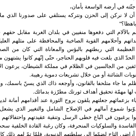
جنّته في أرضه الواسعة بأمان،
أن لا نركن إلى الحزن ونتركه يستلقي على صدورنا الذي ملأن
باهظا؟"
هم بالآلام التي دفعوها منفيين في بلدان الغربة مقابل حقهم ف
قداتهم وأحلامهم القوية الصاخبة والمحافظة على مثلهم العليا
العظيمة التي ربطتهم بالبؤس والمعاناة التي كان من الص
الحدّ الذي بلغت فيه قلوبهم الحناجر، حتّى إنّهم كانوا يشتهون موت
ئفين من الجالسين في الظلام في مملكة الشيطان، يرعون ال
قوبات الشائنة أو من خلال تشريعات دموية رهيبة.
م ما جاء متلحفا بالقانون، وأوجعه ذاك الذي يسنّ باسمك، وم
 لها مهمّة تحقيق أهداف ثورتك مطرّزة بدمائك.
اء بزعمائهم جعلتهم يلقون بروح الثورة عند أقدامهم أمانة لديه
وّبوا شموع آمالهم في الإصلاح الشامل والتغيير الذي يشعل
وا يرغبون في اتّباع خطى الرسل وتنقية عقيدتهم واحتفالاتهم ال
الفاسدة والسلوكيات المنحرفة، وكان رغبة القادة الخلفية س
 أراضي التاج لضمّها إلى سلطتهم الدنيوية، فلمّا تمّ لهم ذلك كا