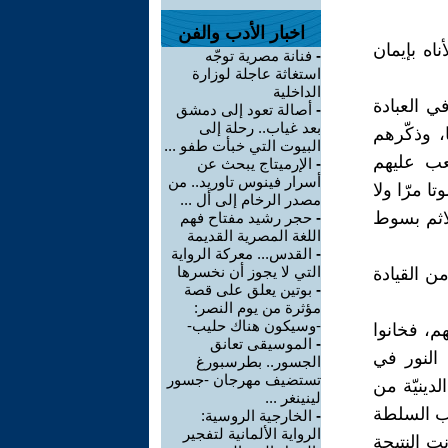
اخبار الأدب والفن
اه بإيمان
-
فنانة مصرية توجّه
استغاثة عاجلة لوزارة
الداخلية
ي العبادة
-
أصالة تعود إلى دمشق
بعد غياب.. رحلة إلى
، وذكّرهم
البيوت التي خبأت طفو ...
عب عليهم
-
الإرميتاج يبحث عن
أسرار فينوس تاوريد.. من
ا مرّا ولا
مصدر الرخام إلى أل ...
اثم بسوط
-
حجر رشيد مفتاح فهم
اللغة المصرية القديمة
-
القدس... معركة الرواية
التي لا يجوز أن نخسرها
ن القيادة
-
بوتين يعلق على قصة
مؤثرة من يوم النصر:
-وسيكون هناك حليب-
م، فخانوا
-
الموسيقى تعانق
 النور في
الجسور.. بطرسبورغ
تستضيف مهرجان -جسور
دينيّة من
لينينغر ...
حب السلطة
-
الخارجية الروسية:
الرواية الألمانية لتفجير
نت النتيجة