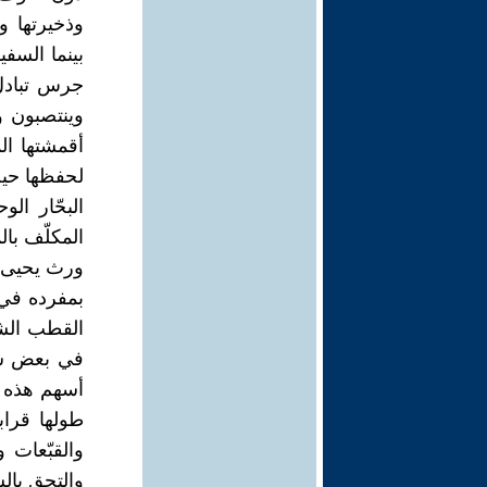
وذخيرتها و
بينما السفي
جرس تبادل
وينتصبون و
أقمشتها ال
لحفظها حيث 
البحّار ال
المكلّف بال
ورث يحيى ا
بمفرده في 
القطب الشم
في بعض سفر
أسهم هذه ا
طولها قراب
والقبّعات 
والتحق بالس