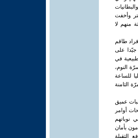
البطانيات
ستر وأخفت
ة منهم لا
أفراد طاقم
جيّدا على
طبيعية في
رّة النوم،
يا للساعة
ّة الثامنة
سبات عميق
حات أوامر
ي نوباتهم
مون بأمان
 الثقيلة