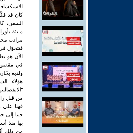
الاستكشافية،
كان قد فكّ
السفن، كان
مليئة بأور
مراتب محشو
فتتحوّل في
الآن هو يع
في مقصورته
ولديه بحّا
هؤلاء، الذ
"الانفصالي
من قبل رائ
فهنا على م
جنبا إلى ج
بها منذ أس
من ذلك أنّ