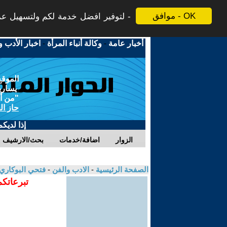
موافق - OK
لتوفير افضل خدمة لكم ولتسهيل عملي
أخبار عامة
-
وكالة أنباء المرأة
-
اخبار الأدب و
الموقع
يسارية
"من أج
حاز ال
إذا لديك
الزوار
اضافة/خدمات
بحث/الارشيف
الصفحة الرئيسية
-
الادب والفن
-
فتحي البوكاري
تبرعاتكم