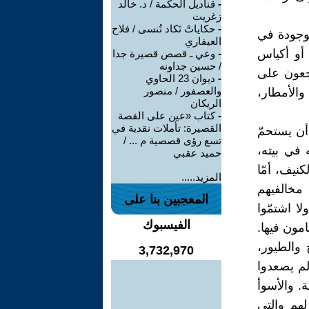
-
قناديل الحكمة / د. خالد
زغريت
-
حكاياتْ تَكاد تُنسى / فلاح
موجودة في
العيفاري
 أو أكياس
-
وعي ـ قصص قصيرة جدا
/ حسين جداونه
جعون على
-
ديوان 23 الحاوي
والعصفور / منصور
والأمطار،
الريكان
-
كتاب «عين على القصة
القصيرة: تأملات نقدية في
أن يستحمّ
تسع رؤى قصصية م ... /
 في بيته،
حميد عقبي
نيف، أمّا
المزيد.....
 مخالفيهم
المعجبين بنا على
ا اشتمّوا
الفيسبوك
مون فيها.
 والطيور،
3,732,970
لم يصعدوا
. والأسوأ
هم والتي