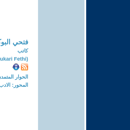
فتحي البو
كاتب
(Boukari Fethi)
الحوار المتمدن-العدد: 7383 - 22
المحور: الادب