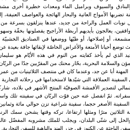
البنادق والسيوف وبراميل الماء ومعدات خطيرة أخرى مشدود
نة تضربها الأمواج العاتية والبحار الهائجة والعواصف العنيفة، إ
 نوبات العمل والراحة من جديد، عندها ينزلقون بسرعة من 
اقفين، يعالجون بأيديهم أربطة الأراجيح يفصلونها بخفّة وسهو
مشمعة، أو إصلاحها، أو طيّها ووضعها في الصناديق الخشبيّة
توضع أحيانا الأمتعة والأغراض الخاصّة لإبقائها جافة بعيدة عن 
وحيد الذي لم يأخذ كفايته من النوم في هذه الأيّام هو سليما
مؤن والسلامة البحرية، بحّار محنك من المقرّبين جدّا من الربّان
لمهنة أبا عن جد، وعندما كان في منتصف الثلاثينيات من عمر
السفينة العملاقة التي شيّدها لاستخدامها في رحلاته التجارية
الي لتصدير الأقمشة الصوفيّة المنتج الأشهر في بلاده، شار
اته. ثمّ انفصل عنه حين فوّت الربّان في سفينته تلك واستب
لسفينة الأصغر حجما، سفينة شراعية تزن حوالي مائة وثمانين ط
ة الثلاثين مترًا ومثلها ارتفاعا، تركه وقتها يشحن سمك الرنج
والخل إلى شتّى البلدان، ويجلب للملك مشروبه المفضّل عال
فن الباحثة عن الكنوز في جزر الهند والناهبة للسفن التجارية.