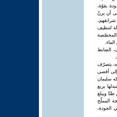
ة بقوّة،
لى أن يرنّ
شرانقهم،
لة لتنظيف
 المخصّصة
الماء.
ن، الضابط
.
ه، يتصرّف
 إلى أقصى
كه سليمان
دلها بربع
نًا ويبلغ
ة المملّح
ي الجودة،