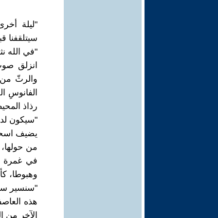
"ليلة أخر
سيتلقفنا ق
"في الله نث
انزلق صوت
والرثّ من 
الفانوسِ ال
رذاذ المحيط
"سيكون لدينا
يضيف اسحا
من حولها، 
في غمرة ال
وهبوطا، كأن
"سنسير سعدا
هذه العاصف
الآخر من ال