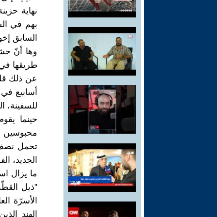
نهاية حزينة
بهم في ال
السابق إخو
وها أنّ حش
طريقها في 
عن ذلك قليل
أسابيع في 
للسفينة، ال
حينما يقوم
محبوسين عل
تحمل نصف ا
الجديد، الف
ما يزال اس
"ذيل القطّة
الأسرّة الع
الهند الذي