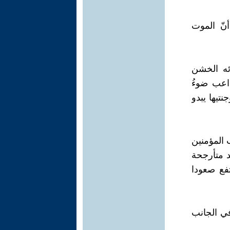
نّ الموت
ئه الخشن
اعب ضوءُ
نتيها يبدو
المؤمنين
د متأرجحة
فع صعودا
في الجانب