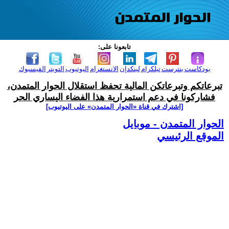
تابعونا على:
بودكاست
بنترست
تيلكرام
لينكدإن
الانستغرام
اليوتيوب
التويتر
الفيسبوك
تبرعاتكم وتبرعاتكن المالية تحفظ استقلال الحوار المتمدن،
فشاركونا في دعم استمرارية هذا الفضاء اليساري الحر
[اشترك في قناة ‫«الحوار المتمدن» على اليوتيوب]
الحوار المتمدن - موبايل
الموقع الرئيسي