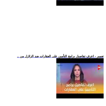
.. تعمير - اعرف تفاصيل برامج التأمين على العقارات ضد الزلازل من