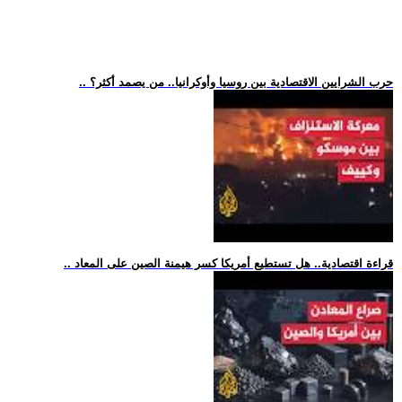
.. حرب الشرايين الاقتصادية بين روسيا وأوكرانيا.. من يصمد أكثر؟
.. قراءة اقتصادية.. هل تستطيع أمريكا كسر هيمنة الصين على المعاد