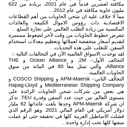
مكافئة لعشرين قدماً في عام 2021، بزيادة من 622
مليون حاوية مكافئة في عام 2012. .
مما لا خلاف عليه ان شحن الحاويات من أهم القطاعات
الاقتصادية ذات رؤوس الاموال الكثيفة، والعائدات
المكتسبة من زيادة الطلب العالمي على تجارة السلع. .
تتعرض خطوط الحاويات من وقت لآخر لضغوط مستمرة
لتقديم أسعار منخفضة لعملائها وتعظيم معدلات استخدام
السفن. للتغلب على هذه التحديات. .
لقد توحدت الاسواق العالمية الآن في التحالفات التالية :-
التحالف الأول:- 2M, و Ocean Alliance و THE
Alliance، والتي تمثل معاً 80 في المائة من سوق
الحاويات العالمية. .
التحالف الثاني:- APM-Maersk و COSCO Shipping و
Mediterranean Shipping Company و Hapag-Lloyd
هي بعض من شركات شحن الحاويات الرائدة على
مستوى العالم. من حيث عدد السفن وقدرة TEU. نذكر
ان شركة APM-Maersk وحدها بلغت عائداتها 62 مليار
دولار أمريكي في العام المالي 2021. وهو الرقم الذي
فشلت الاساطيل العربية كلها في تحقيقه حتى لو عملت
سفنها كلها تحت إدارة واحدة. .