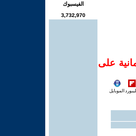
الفيسبوك
3,732,970
انية على
يبورد
الموبايل