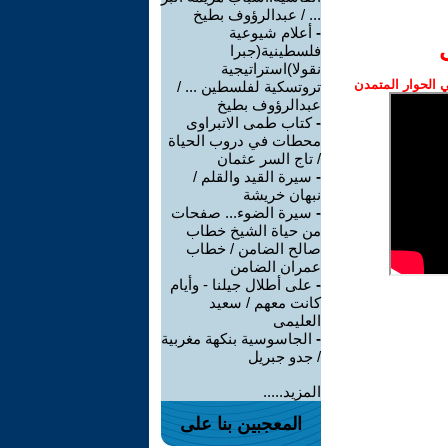
... / عبدالرؤوف بطيخ
-
أعلام شيوعية
فلسطينية(جبرا
نقولا)استراتيجية
الحوار المتمدن
تروتسكية لفلسطين ... /
عبدالرؤوف بطيخ
-
كتاب طمى الاتبراوى
محطات في دروب الحياة
/ تاج السر عثمان
-
سيرة القيد والقلم /
نبهان خريشة
-
سيرة الضوء... صفحات
من حياة الشيخ خطاب
صالح الضامن / خطاب
عمران الضامن
-
على أطلال جيلنا - وأيام
كانت معهم / سعيد
العليمى
-
الجاسوسية بنكهة مغربية
/ جدو جبريل
المزيد.....
المعجبين بنا على