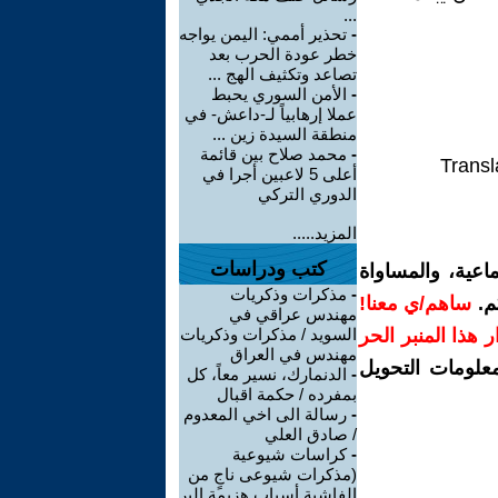
...
-
تحذير أممي: اليمن يواجه
خطر عودة الحرب بعد
تصاعد وتكثيف الهج ...
-
الأمن السوري يحبط
عملا إرهابياً لـ-داعش- في
منطقة السيدة زين ...
-
محمد صلاح بين قائمة
Transl
أعلى 5 لاعبين أجرا في
الدوري التركي
المزيد.....
كتب ودراسات
اعية، والمساواة
-
مذكرات وذكريات
م.
ساهم/ي معنا!
مهندس عراقي في
رار هذا المنبر الحر
السويد / مذكرات وذكريات
مهندس في العراق
معلومات التحويل
-
الدنمارك، نسير معاً، كل
بمفرده / حكمة اقبال
-
رسالة الى اخي المعدوم
/ صادق العلي
-
كراسات شيوعية
(مذكرات شيوعى ناجٍ من
الفاشية.أسباب هزيمة البر