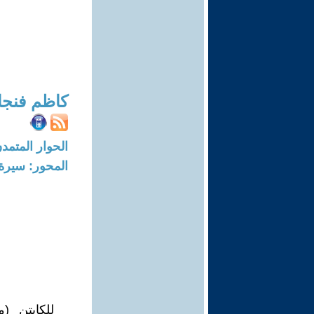
كاظم فنجا
الحوار المتمدن-العدد: 7462 - 22
المحور: سيرة 
للكابتن (