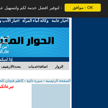
موافق - OK
لتوفير افضل خدمة لكم ولتسهيل عملي
أخبار عامة
-
وكالة أنباء المرأة
-
اخبار الأدب و
الموقع
يسارية
"من أج
حاز ال
إذا لديك
الزوار
اضافة/خدمات
بحث/الارشيف
الصفحة الرئيسية
-
سيرة ذاتية
-
كاظم فنجان ال
تبرعاتكم