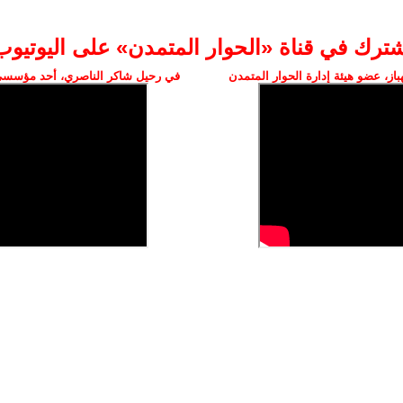
شترك في قناة «الحوار المتمدن» على اليوتيوب
ز، عضو هيئة إدارة الحوار المتمدن
في رحيل شاكر الناصري، أحد مؤسسي 