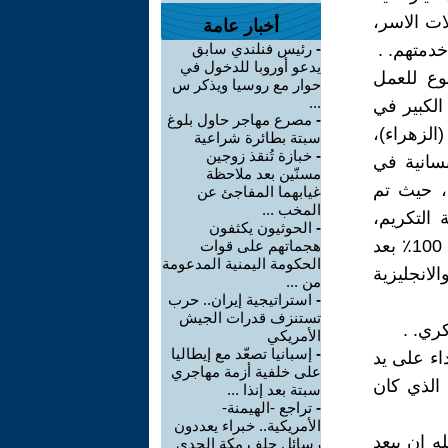
ات الاسر،
أخبار عامة
دمتهم. .
-
رئيس فنلندي سابق
يدعو أوروبا للدخول في
وع للعمل
حوار مع روسيا ويذكر س
...
الكبير في
-
مصرع مهاجر حاول بلوغ
الزهراء)،
سبتة بطائرة شراعية
-
خبازة تُنقذ زوجين
نسانية في
مسنّين بعد ملاحظة
ي، حيث تم
غيابهما المفاجئ عن
المخب ...
التكريم،
-
الحوثيون يكثفون
فطلب منهم السماح له بدخول معاهدهم لتعلم اللغة الألمانية، التي اتقنها 100٪ بعد
هجماتهم على قوات
الحكومة اليمنية المدعومة
انجليزية
من ...
-
استراتيجية إيران.. حرب
تستنزف قدرات الجيش
ري. .
الأمريكي
-
إسبانيا تصعّد مع إيطاليا
اء على يد
على خلفية أزمة مهاجري
الذي كان
سبتة بعد إنذا ...
-
تراجع -الهيمنة-
الأمريكية.. خبراء يعددون
ه ان يبعد
رسائل حلف مكة الجدي