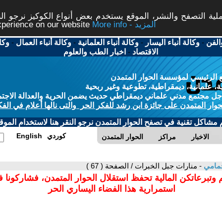
ة التصفح والنشر، الموقع يستخدم بعض أنواع الكوكيز نرجو النق
More info - المزيد
experience on our website
الفن
-
وكالة أنباء اليسار
-
وكالة أنباء العلمانية
-
وكالة أنباء العمال
-
وكا
الاقتصاد
-
اخبار الطب والعلوم
 الرئيسي لمؤسسة الحوار المتمدن
، علمانية، ديمقراطية، تطوعية وغير ربحية
ل مجتمع مدني علماني ديمقراطي حديث يضمن الحرية والعدالة الاجتم
حوار المتمدن على جائزة ابن رشد للفكر الحر والتى نالها أعلام في الفك
م مشاكل تقنية في تصفح الحوار المتمدن نرجو النقر هنا لاستخدام الموقع
كوردي
English
الاخبار
مراكز
الحوار المتمدن
حمامي
- منارات جبل الخبرات / الصفحة ( 67 )
 وتبرعاتكن المالية تحفظ استقلال الحوار المتمدن، فشاركونا 
استمرارية هذا الفضاء اليساري الحر