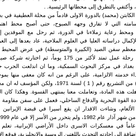
وأكتفي بالتطرق إلى محطاتها الرئيسية. .
لكابتن (محمد) بالدورة الاولى قادماً من محلة العطيفية في بغ
بتسامته التي لا تفارق وجهه الصبوح، حتى أصبح محط اهتما
 ومحط رعاية زملاءنا في الدورة، ثم رحل مع الموفدين إلى
إكمال دراساته العليا في العلوم الملاحية، عاد بعدها إلى الع
عظم سفن الصيد (الكبيرة والمتوسطة) في عرض المحيط 
وكانت كل رحلة عمل تمتد لأكثر من 175 يوماً، ثم اختارت
بغداد في مركز البحوث السمكية، وما ان اندلعت الحرب ح
اء خدمته الالزامية، على الرغم من انه كان معفى منها بم
المادة (12) من التشريع رقم ( 1 ) لسنة 1971، ولكن الم
هلت هذه المادة، وتعاملت معنا بمنتهى القسوة. وهكذا كان ا
 القوة البحرية والدفاع الساحلي، فعمل على سفن مقاومة ا
ألغام، وشاءت الاقدار ان يقع أسيرا في قبضة الإيرانين لي
ابة 17 عاماً في معسكرات الاسرى داخل الأراضي الإيرانية، تعلم 
ضافة إلى اجادته التحدث باللغتين الروسية والانجليزية، فوقع الا