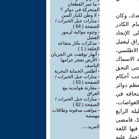
-
ما سر القطعان
المتحركة في دوائر ؟
داد، وكان
-
لا وطن لكبار السن
-
منارات جبل الخبرات /
م الكادر
الصفحة ( 64 )
-
وجوه موالية لرموز
 الإتحاد
الفشل
راق ليعمل
-
مذكرات بحّار متقاعد
الحلقة ( 1 )
الاطلسي،
-
أنهار توقفت عن الجريان
ه شركة صيد الاسماك
-
الأرض تفجر حزامها
الناسف
تى التحق
-
أطلس الحماية البحرية
وجب أحكام
-
منارات جبل الخبرات /
الصفحة ( 63 )
ؤسف له ان معظم دوائر
-
مقارنة هولندية مع
لتحاقه في
العراق
-
منارات جبل الخبرات /
لغواصات،
الصفحة ( 62 )
-
مواهب مدفونة وطاقات
لة الرابع
مهمشة
والعشرين من شهر آذار عام 1982، ولم يتحرر من الأسر إلا في عام 1999، فامضى
المزيد.....
فيها اللغة
ختيار عليه