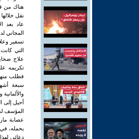
هناك من قب
نقل خلالها
عاد بعد ا
المجاني لدى
تسفير وعلا
التي كانت 
علاج ضحايا
تكريمه على
سبعة أشهر
والألمانية 
أحيل إلى ا
المؤسف له 
عصابة مارق
يحمله، في 
دعائي لهذا 