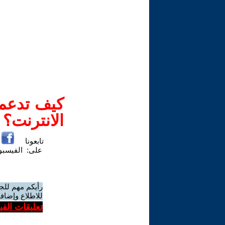
كيف تدعم-
الانترنت؟
تابعونا
على:
الفيسب
رأيكم مهم للج
للاطلاع وإضافة
تعليقات الف