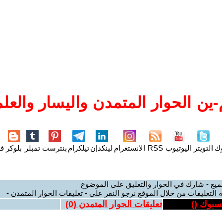
ين الحوار المتمدن واليسار والعلم
وك
التويتر
اليوتيوب
RSS
الانستغرام
لينكدإن
تيلكرام
بنترست
تمبلر
بلوكر
فل
ميع - شارك في الحوار والتعليق على الموضوع
 التعليقات من خلال الموقع نرجو النقر على - تعليقات الحوار المتمدن -
يسبوك (
)
تعليقات الحوار المتمدن (
0
)