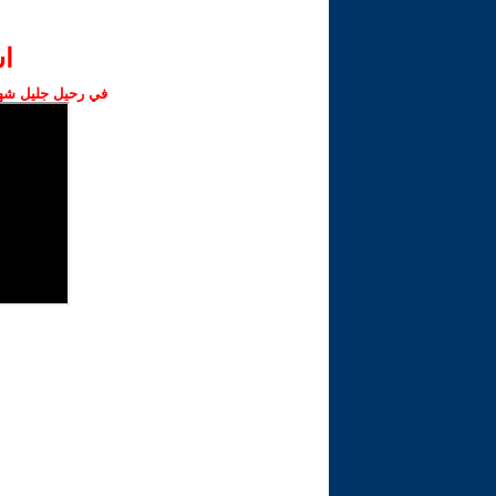
ا‫
في رحيل جليل شهبا