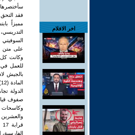
سأختصرها، 
فقد التحق ا
مميزاً با
اخر الافلام
التدريسي،
السوفيتي ل
على متن م
للعمل في 
بالجيش لاد
الدولة تجا
صفوف قيادة
وكاسحات ال
قر
الفارسية، إ