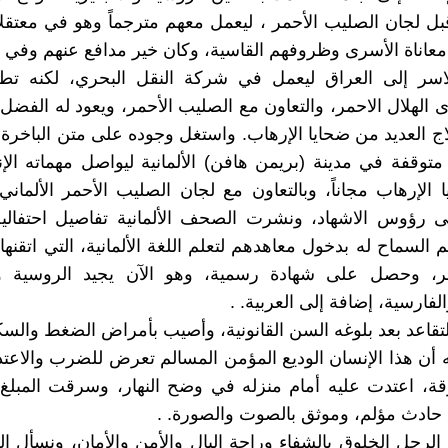
ل لجان الصليب الأحمر ، ليعمل معهم مترجماً وهو في معتقل
 معاناة الأسرى وظروفهم القاسية، وكان خير مدافع عنهم وفي خ
لاسر إلى العراق ليعمل في شركة النقل البحري، لكنه تط
 الهلال الاحمر، والتعاون مع الصليب الأحمر، ويعود له الفضل 
ج العديد من ضحايا الإرهاب. واستغل وجوده على متن الباخرة (
متوقفة في مدينة (بريمن هافن) الألمانية ليواصل مهماته الإ
 الإرهاب مجاناً، وبالتعاون مع لجان الصليب الأحمر الألمان
 رؤوس الاشهاد، ونشرت الصحف الألمانية تفاصيل احتفالية 
، وحصل على شهادة رسمية، وهو الآن يجيد الروسية وال
والفارسية، إضافة إلى العربية. .
لتقاعد بعد بلوغه السن القانونية، وأصيب بأمراض الضغط والسك
أن هذا الإنسان الوديع المؤمن المسالم تعرض للضرب والاعتد
ة، اعتدت عليه أمام منزله في وضح النهار، وسرقت المبلغ 
حادث مؤلم، وموثق بالصوت والصورة. .
الرجل الخلوق بالشفاء وراحة البال والأمن والأمان، ونسأل الل