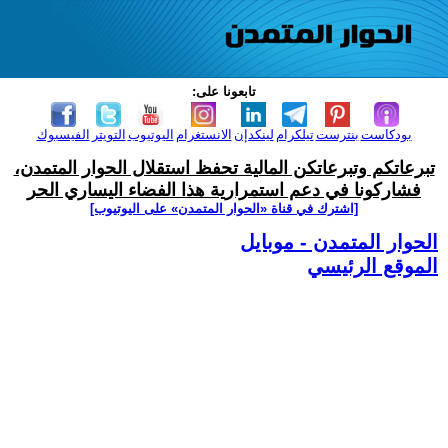
تابعونا على:
بودكاست
بنترست
تيلكرام
لينكدإن
الانستغرام
اليوتيوب
التويتر
الفيسبوك
تبرعاتكم وتبرعاتكن المالية تحفظ استقلال الحوار المتمدن،
فشاركونا في دعم استمرارية هذا الفضاء اليساري الحر
[اشترك في قناة ‫«الحوار المتمدن» على اليوتيوب]
الحوار المتمدن - موبايل
الموقع الرئيسي