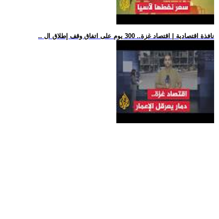
.. نافذة اقتصادية | اقتصاد غزة.. 300 يوم على اتفاق وقف إطلاق ال