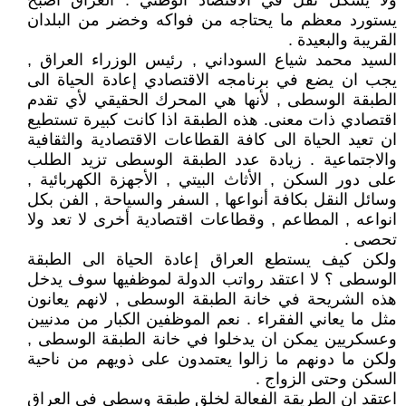
ولا يشكل ثقل في الاقتصاد الوطني . العراق اصبح
يستورد معظم ما يحتاجه من فواكه وخضر من البلدان
القريبة والبعيدة .
السيد محمد شياع السوداني , رئيس الوزراء العراق ,
يجب ان يضع في برنامجه الاقتصادي إعادة الحياة الى
الطبقة الوسطى , لأنها هي المحرك الحقيقي لأي تقدم
اقتصادي ذات معنى. هذه الطبقة اذا كانت كبيرة تستطيع
ان تعيد الحياة الى كافة القطاعات الاقتصادية والثقافية
والاجتماعية . زيادة عدد الطبقة الوسطى تزيد الطلب
على دور السكن , الأثاث البيتي , الأجهزة الكهربائية ,
وسائل النقل بكافة أنواعها , السفر والسياحة , الفن بكل
انواعه , المطاعم , وقطاعات اقتصادية أخرى لا تعد ولا
تحصى .
ولكن كيف يستطع العراق إعادة الحياة الى الطبقة
الوسطى ؟ لا اعتقد رواتب الدولة لموظفيها سوف يدخل
هذه الشريحة في خانة الطبقة الوسطى , لانهم يعانون
مثل ما يعاني الفقراء . نعم الموظفين الكبار من مدنيين
وعسكريين يمكن ان يدخلوا في خانة الطبقة الوسطى ,
ولكن ما دونهم ما زالوا يعتمدون على ذويهم من ناحية
السكن وحتى الزواج .
اعتقد ان الطريقة الفعالة لخلق طبقة وسطى في العراق