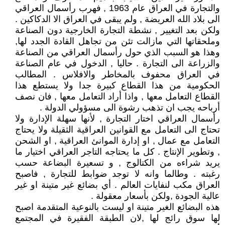
والتجارة في العراق عام 1963 , فهرب رأسمال العراقي
الى بلاد الله العريضة , ولم يبقى في العراق الا الدكاكين .
ولكن بعد التغيير , نشطة التجارة الخارجية دون الصناعة
وملحقاتها التي مازالت تئن من تجاهل القادة الجدد لها,
وهذا هو السبب الذي حول رأسمال العراقي من الصناعة
والزراعة الى التجارة . حاليا , الدخول في عام الصناعة
في العراق محفوف بالمخاطر والافلاس . المطالب
الحكومية من هذا القطاع كبيرة جدا ولا يستطع هذا
القطاع التعامل معها , واذا أراد التعامل معها , فان نصف
أرباحه يجب ان تذهب رشوة الى مسؤولي الدولة .
رأسمال العراقي اختار التجارة , لأنها سهلة الإدارة ولا
تحتاج الى التعامل مع القوانين العراقية الثقيلة ولا يحتاج
التعامل مع عمال , او إدارة الموانئ العراقية , او الشحن
, وتطوير الإنتاج . كل ما يحتاجه التاجر العراقي اختيار ما
يريد شراءه من الكتالوج , و تسعيرة البضاعة حسب
رغبته . وطالما وانه لا توجد ضوابط للتجارة , فاصبح
العراق مكب لنفايات العالم . أي بضائع غير متينة او غير
عالية الجودة ,ولكن بأسعار معقولة .
هذه البضائع الغير متينة او ليست بالنوعية المتقدمة اصبح
لها سوق رائج لها ,لان الطبقة الفقيرة في المجتمع