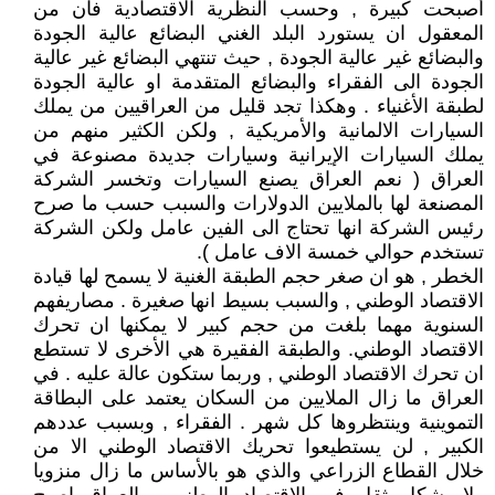
أصبحت كبيرة , وحسب النظرية الاقتصادية فان من
المعقول ان يستورد البلد الغني البضائع عالية الجودة
والبضائع غير عالية الجودة , حيث تنتهي البضائع غير عالية
الجودة الى الفقراء والبضائع المتقدمة او عالية الجودة
لطبقة الأغنياء . وهكذا تجد قليل من العراقيين من يملك
السيارات الالمانية والأمريكية , ولكن الكثير منهم من
يملك السيارات الإيرانية وسيارات جديدة مصنوعة في
العراق ( نعم العراق يصنع السيارات وتخسر الشركة
المصنعة لها بالملايين الدولارات والسبب حسب ما صرح
رئيس الشركة انها تحتاج الى الفين عامل ولكن الشركة
تستخدم حوالي خمسة الاف عامل ).
الخطر , هو ان صغر حجم الطبقة الغنية لا يسمح لها قيادة
الاقتصاد الوطني , والسبب بسيط انها صغيرة . مصاريفهم
السنوية مهما بلغت من حجم كبير لا يمكنها ان تحرك
الاقتصاد الوطني. والطبقة الفقيرة هي الأخرى لا تستطع
ان تحرك الاقتصاد الوطني , وربما ستكون عالة عليه . في
العراق ما زال الملايين من السكان يعتمد على البطاقة
التموينية وينتظروها كل شهر . الفقراء , وبسبب عددهم
الكبير , لن يستطيعوا تحريك الاقتصاد الوطني الا من
خلال القطاع الزراعي والذي هو بالأساس ما زال منزويا