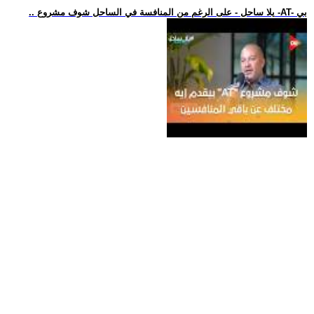
.. يلا ساحل - على الرغم من المنافسة في الساحل شوف مشروع -AT- بي