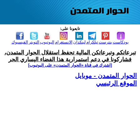
تابعونا على:
بودكاست
بنترست
تيلكرام
لينكدإن
الانستغرام
اليوتيوب
التويتر
الفيسبوك
تبرعاتكم وتبرعاتكن المالية تحفظ استقلال الحوار المتمدن،
فشاركونا في دعم استمرارية هذا الفضاء اليساري الحر
[اشترك في قناة ‫«الحوار المتمدن» على اليوتيوب]
الحوار المتمدن - موبايل
الموقع الرئيسي