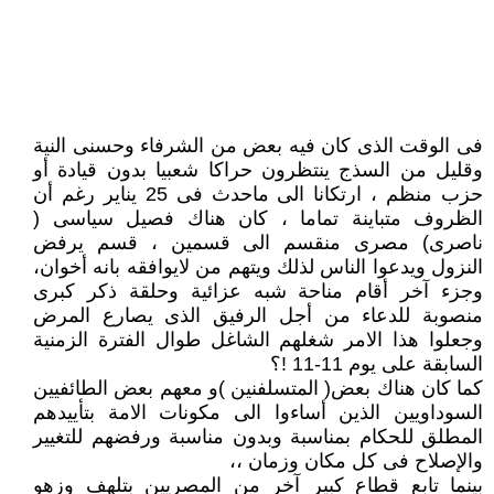
فى الوقت الذى كان فيه بعض من الشرفاء وحسنى النية
وقليل من السذج ينتظرون حراكا شعبيا بدون قيادة أو
حزب منظم ، ارتكانا الى ماحدث فى 25 يناير رغم أن
الظروف متباينة تماما ، كان هناك فصيل سياسى (
ناصرى) مصرى منقسم الى قسمين ، قسم يرفض
النزول ويدعوا الناس لذلك ويتهم من لايوافقه بانه أخوان،
وجزء آخر أقام مناحة شبه عزائية وحلقة ذكر كبرى
منصوبة للدعاء من أجل الرفيق الذى يصارع المرض
وجعلوا هذا الامر شغلهم الشاغل طوال الفترة الزمنية
السابقة على يوم 11-11 !؟
كما كان هناك بعض( المتسلفنين )و معهم بعض الطائفيين
السوداويين الذين أساءوا الى مكونات الامة بتأييدهم
المطلق للحكام بمناسبة وبدون مناسبة ورفضهم للتغيير
والإصلاح فى كل مكان وزمان ،،
بينما تابع قطاع كبير آخر من المصريين بتلهف وزهو