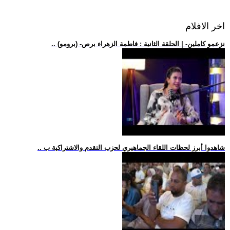
اخر الافلام
.. (برومو) -نزعمو كاملين- | الحلقة الثانية : فاطمة الزهراء برص
.. شاهدوا أبرز لحظات اللقاء الجماهيري لحزب التقدم والاشتراكية ب