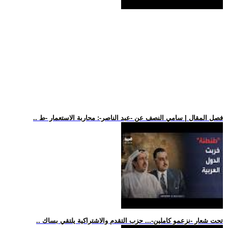
.. فصل المقال | سامي النصف عن -عبد الناصر-: محاربة الاستعمار -ط
.. تحت شعار -نزعمو كاملين-... حزب التقدم والاشتراكية يلتقي بساك