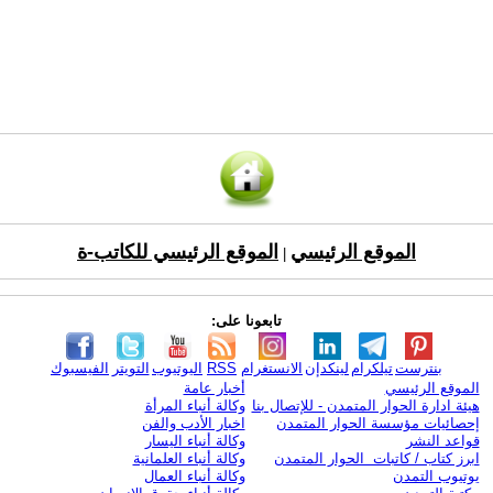
الموقع الرئيسي
الموقع الرئيسي للكاتب-ة
|
تابعونا على:
بنترست
تيلكرام
لينكدإن
الانستغرام
RSS
اليوتيوب
التويتر
الفيسبوك
الموقع الرئيسي
أخبار عامة
هيئة ادارة الحوار المتمدن - للإتصال بنا
وكالة أنباء المرأة
إحصائيات مؤسسة الحوار المتمدن
اخبار الأدب والفن
قواعد النشر
وكالة أنباء اليسار
ابرز كتاب / كاتبات الحوار المتمدن
وكالة أنباء العلمانية
يوتيوب التمدن
وكالة أنباء العمال