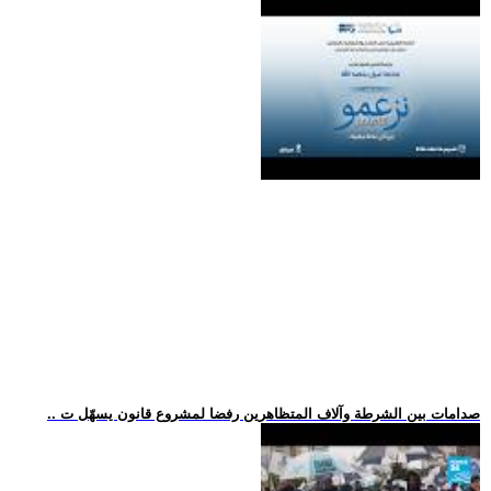
.. صدامات بين الشرطة وآلاف المتظاهرين رفضا لمشروع قانون يسهّل ت