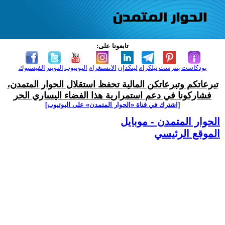
تابعونا على:
بودكاست
بنترست
تيلكرام
لينكدإن
الانستغرام
اليوتيوب
التويتر
الفيسبوك
تبرعاتكم وتبرعاتكن المالية تحفظ استقلال الحوار المتمدن،
فشاركونا في دعم استمرارية هذا الفضاء اليساري الحر
[اشترك في قناة ‫«الحوار المتمدن» على اليوتيوب]
الحوار المتمدن - موبايل
الموقع الرئيسي