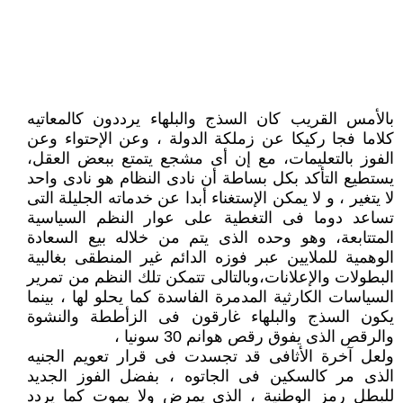
بالأمس القريب كان السذج والبلهاء يرددون كالمعاتيه
كلاما فجا ركيكا عن زملكة الدولة ، وعن الإحتواء وعن
الفوز بالتعليمات، مع إن أى مشجع يتمتع ببعض العقل،
يستطيع التأكد بكل بساطة أن نادى النظام هو نادى واحد
لا يتغير ، و لا يمكن الإستغناء أبدا عن خدماته الجليلة التى
تساعد دوما فى التغطية على عوار النظم السياسية
المتتابعة، وهو وحده الذى يتم من خلاله بيع السعادة
الوهمية للملايين عبر فوزه الدائم غير المنطقى بغالبية
البطولات والإعلانات،وبالتالى تتمكن تلك النظم من تمرير
السياسات الكارثية المدمرة الفاسدة كما يحلو لها ، بينما
يكون السذج والبلهاء غارقون فى الزأططة والنشوة
والرقص الذى يفوق رقص هوانم 30 سونيا ،
ولعل آخرة الأثافى قد تجسدت فى قرار تعويم الجنيه
الذى مر كالسكين فى الجاتوه ، بفضل الفوز الجديد
للبطل رمز الوطنية ، الذى يمرض ولا يموت كما يردد