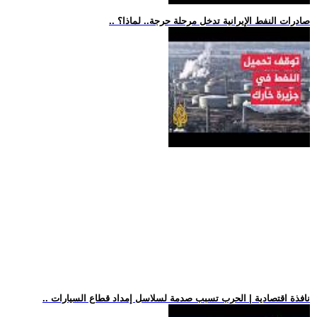
.. صادرات النفط الإيرانية تدخل مرحلة حرجة.. لماذا؟
.. نافذة اقتصادية | الحرب تسبب صدمة لسلاسل إمداد قطاع السيارات