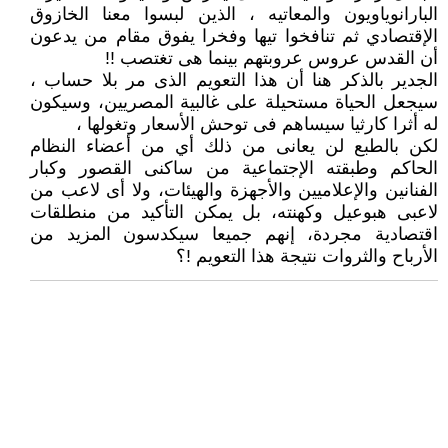
البارانوياويون والمعاتيه ، الذين لبسوا معنا الخازوق
الإقتصادي ثم تنافخوا تيها وفخرا يفوق مقام من يدعون
أن القدس عروس عروبتهم بينما هى تغتصب !!
الجدير بالذكر هنا أن هذا التعويم الذى مر بلا حساب ،
سيجعل الحياة مستحيلة على غالبية المصريين، وسيكون
له أثرا كارثيا سيساهم فى توحش الأسعار وتغولها ،
لكن بالطبع لن يعانى من ذلك أي من أعضاء النظام
الحاكم وطبقته الإجتماعية من ساكنى القصور وكبار
الفنانين والإعلاميين والأجهزة والهيئات، ولا أى لاعب من
لاعبى هبوعيل وكهنته، بل يمكن التأكيد من منطلقات
اقتصادية مجردة، إنهم جميعا سيكدسون المزيد من
الأرباح والثروات نتيجة هذا التعويم !؟