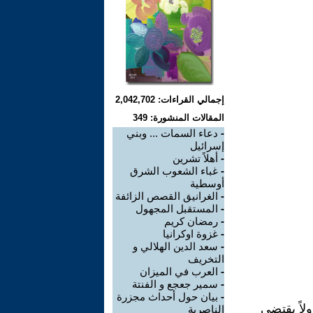
إجمالي القراءات: 2,042,702
المقالات المنشورة: 349
-
دعاء السمات ... وبني
إسرائيل
-
أهلاً تشرين
-
غباء الشعوب الشرق
أوسطية
-
الغرانيق القصص الزائفة
-
المستقبل المجهول
-
رمضان كريم
-
غزوة اوكرانيا
-
سعد الدين الهلالي و
التخريف
-
العرب في الميزان
-
سمير جعجع و الفنتة
-
بيان حول أحداث مجزرة
لاً يقتضي
الناصرية