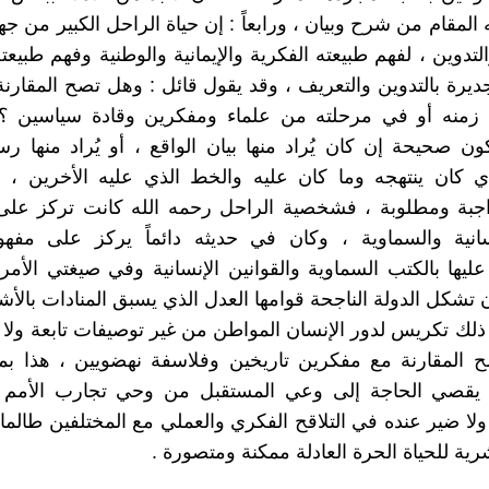
المقام من شرح وبيان ، ورابعاً : إن حياة الراحل الكبير من جه
تدوين ، لفهم طبيعته الفكرية والإيمانية والوطنية وفهم طبيعته
ديرة بالتدوين والتعريف ، وقد يقول قائل : وهل تصح المقارنة 
زمنه أو في مرحلته من علماء ومفكرين وقادة سياسين ؟ 
كون صحيحة إن كان يُراد منها بيان الواقع ، أو يُراد منها ر
ي كان ينتهجه وما كان عليه والخط الذي عليه الأخرين ، و
واجبة ومطلوبة ، فشخصية الراحل رحمه الله كانت تركز عل
سانية والسماوية ، وكان في حديثه دائماً يركز على مفهوم
يها بالكتب السماوية والقوانين الإنسانية وفي صيغتي الأمر
تشكل الدولة الناجحة قوامها العدل الذي يسبق المنادات بالأشي
ذلك تكريس لدور الإنسان المواطن من غير توصيفات تابعة ولا ح
صح المقارنة مع مفكرين تاريخين وفلاسفة نهضويين ، هذا ب
 يقصي الحاجة إلى وعي المستقبل من وحي تجارب الأمم
 ولا ضير عنده في التلاقح الفكري والعملي مع المختلفين طالم
رية للحياة الحرة العادلة ممكنة ومتصورة .