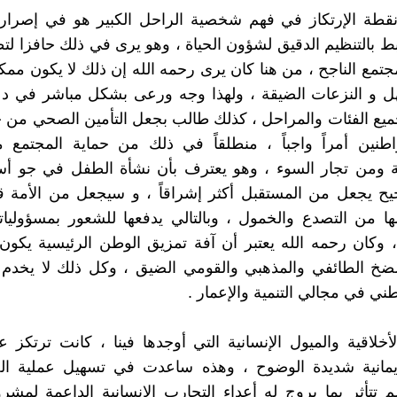
 نقطة الإرتكاز في فهم شخصية الراحل الكبير هو في إصرار
بط بالتنظيم الدقيق لشؤون الحياة ، وهو يرى في ذلك حافزا لت
مجتمع الناجح ، من هنا كان يرى رحمه الله إن ذلك لا يكون ممك
ل و النزعات الضيقة ، ولهذا وجه ورعى بشكل مباشر في دعم
ميع الفئات والمراحل ، كذلك طالب بجعل التأمين الصحي من ج
اطنين أمراً واجباً ، منطلقاً في ذلك من حماية المجتمع م
ية ومن تجار السوء ، وهو يعترف بأن نشأة الطفل في جو أ
يح يجعل من المستقبل أكثر إشراقاً ، و سيجعل من الأمة ق
ا من التصدع والخمول ، وبالتالي يدفعها للشعور بمسؤولياته
 ، وكان رحمه الله يعتبر أن آفة تمزيق الوطن الرئيسية يكو
خ الطائفي والمذهبي والقومي الضيق ، وكل ذلك لا يخدم أب
ني في مجالي التنمية والإعمار .
لأخلاقية والميول الإنسانية التي أوجدها فينا ، كانت ترتكز 
يمانية شديدة الوضوح ، وهذه ساعدت في تسهيل عملية ا
م تتأثر بما يروج له أعداء التجارب الإنسانية الداعمة لمشرو