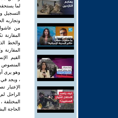
لما يستحقه 
التسجيل وال
وتجاربه الج
من عاشوا 
المقارنة ت
والخط الذ
المقارنة 
القيم الإن
المنصوص عل
وهو يرى أن 
، ويجد في 
الإعتبار ت
الراحل لم
المختلفة ،
الحاجة البش