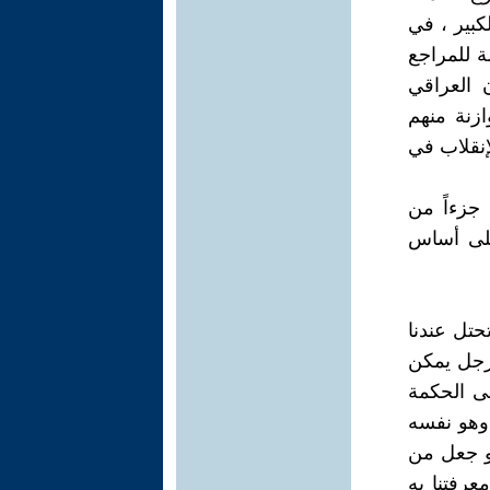
كبير ، في
ة للمراجع
 العراقي
زنة منهم
إنقلاب في
 جزءاً من
على أساس
حتل عندنا
 رجل يمكن
لى الحكمة
 وهو نفسه
 و جعل من
عرفتنا به