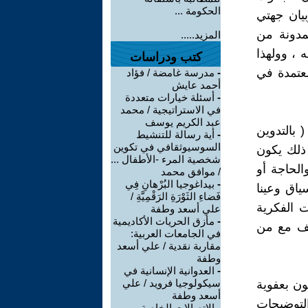
الحكومة ...
بيان جهتي
مدونة من
المزيد.....
 ، وولهذا
كتب ودراسات
عتمدة في
-
مدرسة غامضة / فؤاد
أحمد عايش
-
أسئلة خيارات متعددة
في الاستراتيجية / محمد
عبد الكريم يوسف
 بالتدوين
-
أية رسالة للتنشيط
السوسيوثقافي في تكوين
 ذلك يكون
شخصية المرء -الأطفال ...
لحاجة أو
/ موافق محمد
-
بيداغوجيا البُرْهانِ فِي
ياق وعينا
فَضاءِ الثَوْرَةِ الرَقْمِيَّةِ /
ت الفكرية
علي أسعد وطفة
-
مأزق الحريات الأكاديمية
وقف مع من
في الجامعات العربية:
مقاربة نقدية / علي أسعد
وطفة
-
العدوانية الإنسانية في
سيكولوجيا فرويد / علي
ون بعفوية
أسعد وطفة
لتوضيحات
-
الاتصالات الخاصة