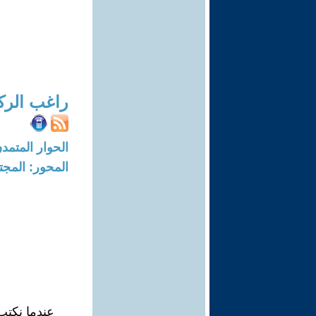
ا
راغب الرك
الحوار المتمدن-العدد: 7431 - 22
المحور: المجت
عندما نكتب