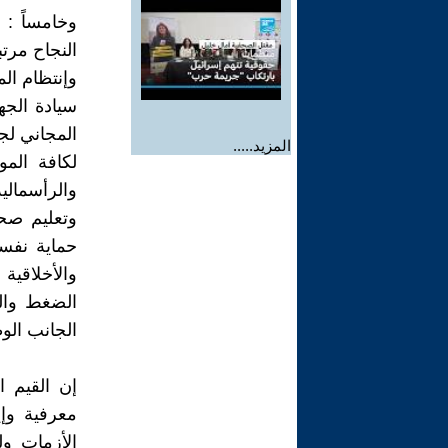
وخامساً :
النجاح مرت
وإنتظام ال
سيادة الجه
المجاني لج
المزيد.....
لكافة المو
والرأسمال
وتعليم صح
حماية نفسه
والأخلاقية
الضغط والض
الجانب الوط
إن القيم ا
معرفية وإ
الأزمات ول