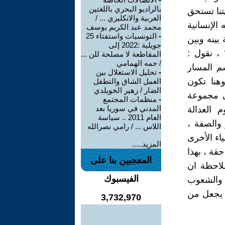
بالراديو البحري باللغتين
تنا تستحق
العربية والانكليزي ... /
 الإنسانية
محمد عبد الكريم يوسف
-
التونسيات واستفتاء 25
بينه وبين
جويلية :2022 إلى
، نقول :
المقاطعة لا مصلحة للن ...
/ حمه الهمامي
سم المسار
-
تحليل الاستغلال بين
هنا تكون
العمل الشاق والتطفل
الضار / زهير الخويلدي
ى مجموعة
-
منظمات المجتمع
المدني في سوريا بعد
 العدالة
العام 2011 .. سياسة
 والصفة ،
اللاس ... / رامي نصرالله
اء الأخرى
المزيد.....
قة ، بهذا
المعجبين بنا على
ملاحظة ان
الفيسبوك
 والشعوب
ا يجعل من
3,732,970