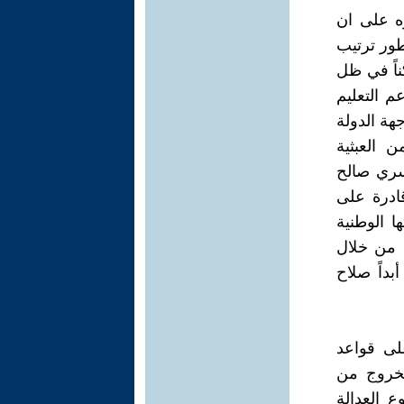
ه على ان
طور ترتيب
ناً في ظل
 التعليم
هة الدولة
ن العبثية
سري صالح
ادرة على
ا الوطنية
ن من خلال
داً صلاح
على قواعد
لخروج من
ع العدالة