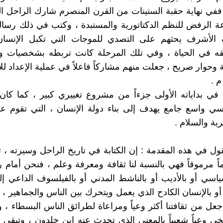
 ففي نهاية حقبة الستينات من القرن المنصرم شارك الراحل ال
 الرفض للنظم الدكتاتورية والمستبدة ، وكتب في ذلك رسال
الأشرف يحثهم على التصدي للموجات التي تكبل الإنسان
ه في الحياة ، وفي تلك المرحلة كانت تربطه بشخصيات وا
ة وحوار صريح ، جعلت منهم مشاركاً فاعلاً في عملية الإعداد لل
في بداياته الأولى جزءاً من مشروع تغييري كبير ، كما كان
سي واسع جامع يهدف إلى بناء دولة الإنسان ، التي تقوم 
ية والسلام .
ول في هذه المقدمة : إن الكتابة في تاريخ الراحل وسيرته ، ت
دماً مرموقاً فهي بالنسبة لنا ثقافة ومعرفة وعلم ، فنحن أمام
اسي أو بالأديب أو بالناشط المدني أو بالفيلسوف الداعي إ
و بالإنسان الكادح الذي يعمل ويتحرك بين الناس والجماهير ،
جعل من ثقافتنا أكثر وعياً ومراعاة لطرائق الناس البسطاء ،
يخي وعياً شعبياً بالمعنى الذي تحدث عنه ابن خلدون ، وتبقى م