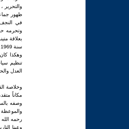
والتحرير ،
ظهور جماعة
في النجف 
وتحرمه حق
بعلاقة متين
سنة 1969 م .
وهكذا كان 
تنظيم سيا
العدل والحر
وخلاصة الق
مكاناً متق
وصفه بالسي
والموعظة أ
رحمه الله 
وعينا التار