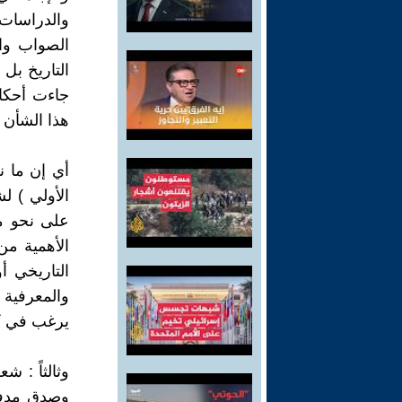
والدراسات 
الصواب وا
التاريخ بل 
جاءت أحكام
هذا الشأن 
أي إن ما نح
الأولي ) ل
على نحو مس
الأهمية من
التاريخي أ
والمعرفية ا
يرغب في كش
وثالثاً : 
وصدق مدفوع