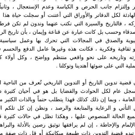
 وإلتزام جانب الحرص و الكياسة وعدم الإستعجال ، وثانيا
لهادئة لكل الدفاتر والأوراق التي أعتنت أو سجلت حياة هذا
ه ، فالتاريخ والسيرة التي نكتب عنهما وندون لم تكن فرط
دقاء وحسب بل كانت عبارة عن قناعة وإيمان ، بأن تاريخ الرا
يوية والصدق في المجالات التي تحرك بها وعمل سياسية
أو ثقافية وفكرية ، فكانت هذه وغيرها عامل الدفع والحسم
ته وتاريخه على نحو واقعي منتظم وواضح ، وكل أولاء كانو
ملية التي على ضوئها أهتدينا وتوكلنا .
 قضية تدوين التاريخ أو التدوين التاريخي تُعرف من الناحية 
سجل عام لكل الحوادث والقضايا بل هو في أحيان كثيرة 
عامة ، وبما إن ذلك كذلك فهذا يتطلب حتماً وبالذات الكثير
 التأني و الرعاية والمتابعة والرصد ، ونظن إن كل تلكم ا
يع الحالة المنصوص عليها ، وهكذا تظل في حالات كثيرة 
لإلمام والإحاطة ، إن لم يرافقها توثيق رصين بالأدلة والبرا
بدو قضية التدوين ذات طبيعة ميكانيكة أو قل ذات صفة ماد