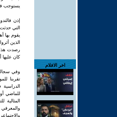
يستوجب فيها
إذن فالتدو
التي حدثت ف
يقوم بها أ
الذين أثروا
رصدت هذا 
كان عليها أو
اخر الافلام
وفي سجالنا
تقربنا للم
الدراسية ف
للماضي أو 
المثالية 
والمعرفي ، 
والإجتماع