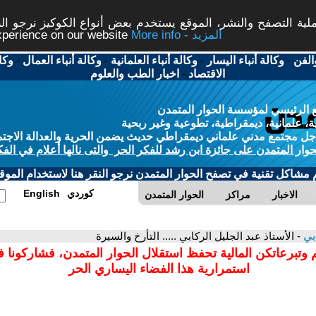
ة التصفح والنشر، الموقع يستخدم بعض أنواع الكوكيز نرجو النق
More info - المزيد
experience on our website
الفن
-
وكالة أنباء اليسار
-
وكالة أنباء العلمانية
-
وكالة أنباء العمال
-
وكا
الاقتصاد
-
اخبار الطب والعلوم
 الرئيسي لمؤسسة الحوار المتمدن
، علمانية، ديمقراطية، تطوعية وغير ربحية
ل مجتمع مدني علماني ديمقراطي حديث يضمن الحرية والعدالة الاجتم
حوار المتمدن على جائزة ابن رشد للفكر الحر والتى نالها أعلام في الفك
م مشاكل تقنية في تصفح الحوار المتمدن نرجو النقر هنا لاستخدام الموقع
كوردي
English
الاخبار
مراكز
الحوار المتمدن
ابي
- الأستاذ عبد الجليل الركابي ..... التأرخ والسيرة
 وتبرعاتكن المالية تحفظ استقلال الحوار المتمدن، فشاركونا 
استمرارية هذا الفضاء اليساري الحر