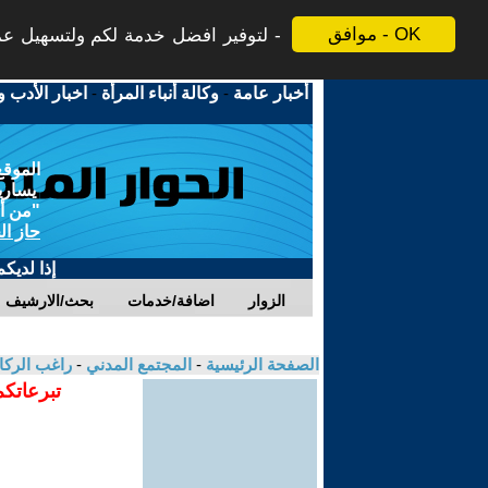
موافق - OK
لتوفير افضل خدمة لكم ولتسهيل عملي
أخبار عامة
-
وكالة أنباء المرأة
-
اخبار الأدب و
الموقع
يسارية
"من أج
حاز ال
إذا لديك
الزوار
اضافة/خدمات
بحث/الارشيف
الصفحة الرئيسية
-
المجتمع المدني
-
راغب الرك
تبرعاتكم