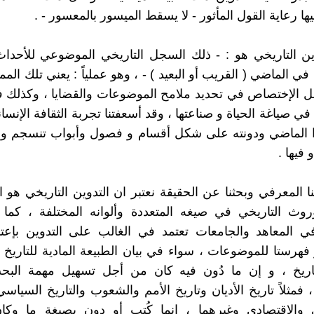
 رعاية القول المأثور - لا يسقط الميسور بالمعسور - .
ين التاريخي هو : - ذلك السجل التاريخي الموضوعي للأحداث
ي الماضي ( القريب أو البعيد ) - ، وهو عملياً : يعني تلك الم
هل الإختصاص في تحديد ملامح الموضوعات والقضايا ، وكذلك 
 في صياغة الحياة و صناعتها ، وقد أسعفتنا تجربة الثقافة الإنسان
الماضي ودونته على شكل أقسام و فصول وأبواب تنسجم وال
 فيها .
 المعرفي وبحثنا عن الحقيقة نعتبر ان التدوين التاريخي هو ال
وروث التاريخي في صيغه المتعددة وألوانه المختلفة ، كما
ي المعاهد والجامعات تعتمد في الغالب على التدوين بإعتب
فهرستا للموضوعات ، سواء في بيان الطبيعة المادية للتاريخ أ
للتاريخ ، و إن ما دُون فيه كان من أجل تسهيل مهمة البح
فمثلاً تاريخ الأديان وتاريخ الأمم والشعوب والتاريخ السياسي
ي والإقتصادي وغيرهما ، إنما كُتب أو دون بصيغة ما وكا