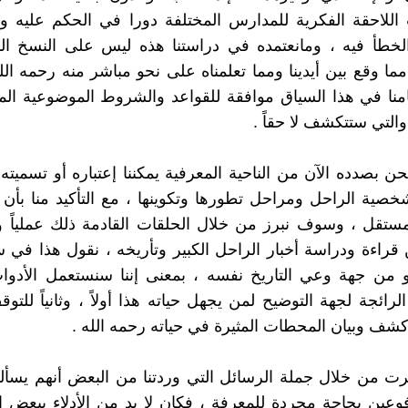
اللاحقة الفكرية للمدارس المختلفة دورا في الحكم عليه و
لخطأ فيه ، ومانعتمده في دراستنا هذه ليس على النسخ ال
مما وقع بين أيدينا ومما تعلمناه على نحو مباشر منه رحمه الله
نا في هذا السياق موافقة للقواعد والشروط الموضوعية الم
والتي ستتكشف لا حقاً .
ن بصدده الآن من الناحية المعرفية يمكننا إعتباره أو تسميته (
شخصية الراحل ومراحل تطورها وتكوينها ، مع التأكيد منا بأن
تقل ، وسوف نبرز من خلال الحلقات القادمة ذلك عملياً وا
 قراءة ودراسة أخبار الراحل الكبير وتأريخه ، نقول هذا في س
و من جهة وعي التاريخ نفسه ، بمعنى إننا سنستعمل الأدوا
لرائجة لجهة التوضيح لمن يجهل حياته هذا أولاً ، وثانياً للت
ف وبيان المحطات المثيرة في حياته رحمه الله .
شعرت من خلال جملة الرسائل التي وردتنا من البعض أنهم يسأل
ين بحاجة مجردة للمعرفة ، فكان لا بد من الأدلاء ببعض ا