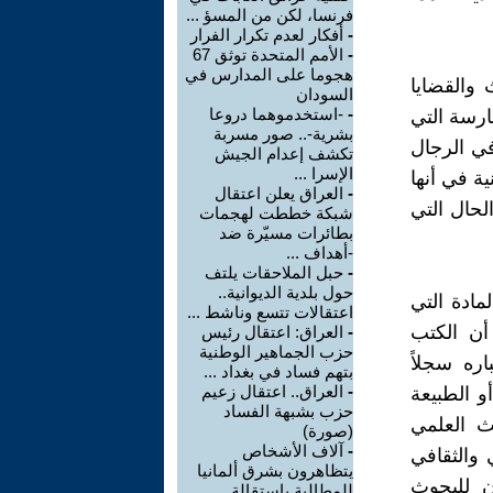
فرنسا، لكن من المسؤ ...
-
أفكار لعدم تكرار الفرار
-
الأمم المتحدة توثق 67
هجوما على المدارس في
 والقضايا
السودان
-
-استخدموهما دروعا
مارسة التي
بشرية-.. صور مسربة
في الرجال
تكشف إعدام الجيش
الإسرا ...
ية في أنها
-
العراق يعلن اعتقال
حال التي
شبكة خططت لهجمات
بطائرات مسيّرة ضد
-أهداف ...
-
حبل الملاحقات يلتف
حول بلدية الديوانية..
مادة التي
اعتقالات تتسع وناشط ...
 أن الكتب
-
العراق: اعتقال رئيس
حزب الجماهير الوطنية
اره سجلاً
بتهم فساد في بغداد ...
-
العراق.. اعتقال زعيم
و الطبيعة
حزب بشبهة الفساد
ث العلمي
(صورة)
-
آلاف الأشخاص
 والثقافي
يتظاهرون بشرق ألمانيا
ن للبحوث
للمطالبة باستقالة