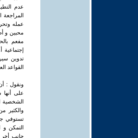
عدم التطير
المراجعة ا
عمله وتحرك
محبين و أص
مفعم بالح
إجتماعية 
تدوين سير
القواعد الع
ونقول : أن
على أنها 
الشخصية ال
والكثير من
تستوفي جم
التمكن و ا
جانب أخر ت