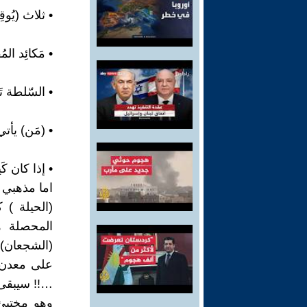
• ثلاث (يُوق
• مَكائِد ال
• السّلطة ت
• (مَن) يأتي 
• إذا كان كَ
اما مذهبي ا
(الحيلة )
المحصلة ه
(الشجعان) 
على معدن (
…!! سيبقى 
وهو مختبئ ب