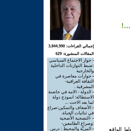
 …!
إجمالي القراءات: 3,844,990
المقالات المنشورة: 629
-
حوار الاجتماع السياسي
:ضبط التوازنات الداخلية
والخارجية
-
حوارات معاصرة في
الثقافة العراقية-
المشرقية .
-
الدولة - الامة في حاضنة
الاستطالة: انموذج دولة
لما بعد الاحت ...
-
الأضعاف والتمكين:صراع
في ثنائيات الحياة.
-
-التضحية الأُضحية
:وصراع الطامعين-
-
المزِيَّة والمحيط : درس
ها الواقع