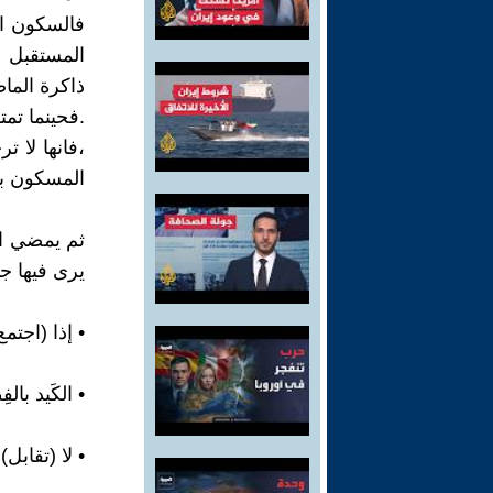
فالسكون ال
المستقبل ب
ذاكرة الما
.فحينما تم
،فانها لا 
المسكون با
ثم يمضي ال
يرى فيها جنا
• إذا (اجتمع
• الكَيد بالف
• لا (تقابل) ا