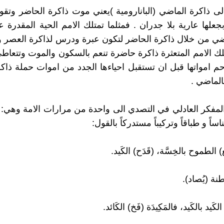
ى ذاكرة الماضي (البانارومية )يعني موت ذاكرة الحاضر وتق
جعلها عارية بلا جدران . فمثلما تمتلك الامم الحية المقدرة 
ضي من خلال ذاكرة الحاضر لتكون عبرة ودرس لذاكرة العصر 
تلك الامم المتعثرة ذاكرة حاضرة تنعم بالسكون والموت وتتعاط
ترحم امواتها قبل ان تستقبل احياءها الجدد من اموات حملة ذاك
لماضي .
مفكر العادلي في التصدي الى واحدة من مرارات الامة وهي: *ال
ساً و طباقاً وتركيباً مستدركاً بالقول:
) الطموح بالخِسَّة، (قَدَح) الكَيد.
ِطنة (يُصاد).
لكَيد بالكَيد، فالمَكِيدَة (فَخ) الكَائد.