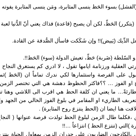
(الفشل) بسوء الحَظ ينسى المثابرة، ومَن ينسى المثابرة يفوته ا
يتكرر) الحَظّ، لكن أن يصبح (قاعدة) فذاك يعني أنّ الدُّنيا لعبة ن
عل الدِّيك (يَبيض)!! وإن شَكَكت فاسأل الصُّدفة عن القادة.
و السّلطة (ضَربة) حَظّ، تعيش الدولة (سوء) الحَظ!!.
تي العقلية ورزنامة ايامها تقول ، لا ادري كم يستغرق النجاح 
 على الفرصة واستثمارها لكي ندرك تماماً ان (الحَظ )ثمر
ح او الفوز … ؟؟فاكثر الحظوظ دهشة هي التي تختصر الزمن 
ارئةً… ما يعني ان كلفة الحظ هي اقرب الى اللاشي وهنا ت
ريف الطاريء او المقامر في بلوغ الفوز الخالي من الجهد و
افت هنا ايضا ان (الحظ ينتزع روح المثابرة) .
،فكلما طال الزمن لبلوغ الحظ تولدت فرصة عنوانها ( النجاح 
رة )التي (تنتزع الحظ ) انتزاعاً …!!
ى ،الكادحون الضاربون على جدران الزمن بمعاول الحياة ينت