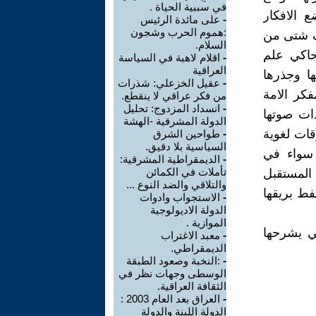
في سببية الحياة .
 الافكار
-
على مائدة الرئيس
:هموم الحرب وشجون
ف شتى من
السلام.
حاكي علم
-
اقلام لاهبة في السياسة
العراقية
ها وجذرها
-
عقيل الخزعلي: شذرات
فكر الامة
من فكر عراقي لا ينقطع.
-
‏‎انسداد المزدوج: تحليل
ات صوتها
الدولة المشرقية -الهشة
ات لغوية
-
طواحين الشرق
السياسية بلا دقيق.
 سواء في
-
الديمقراطية المشرقية:
تأملات في الكمائن
المستقبل
والتلاقي والضد النوع ...
فط بريقها
-
الاستجواب وادوات
الدولة الاديولوجية
الموازية .
لتي يشرحها
-
معبد الاغتراب
الديمقراطي.
-
‎:النخبة وصعود الطبقة
الوسطى وجهات نظر في
الثقافة العراقية.
-
العراق بعد العام 2003 :
الدولة اللينة والدولة