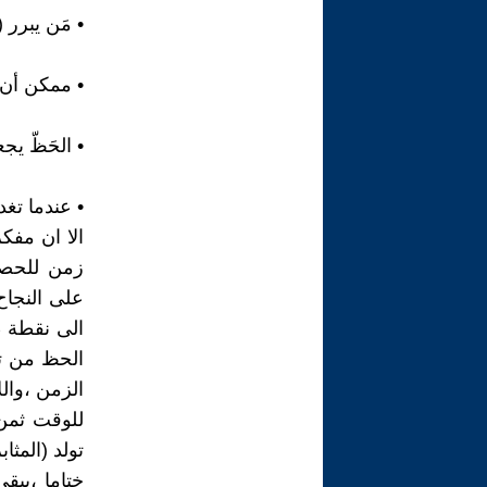
• مَن يبرر 
• ممكن أن (
• الحَظّ يج
• عندما تغد
الا ان مفكر
زمن للحصول
على النجا
الى نقطة ط
الحظ من تع
الزمن ،والل
للوقت ثمن 
تولد (المثاب
ختاما ،يبق