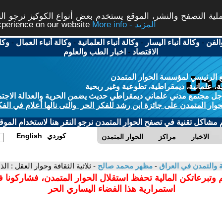
ة التصفح والنشر، الموقع يستخدم بعض أنواع الكوكيز نرجو النق
More info - المزيد
experience on our website
الفن
-
وكالة أنباء اليسار
-
وكالة أنباء العلمانية
-
وكالة أنباء العمال
-
وكا
الاقتصاد
-
اخبار الطب والعلوم
 الرئيسي لمؤسسة الحوار المتمدن
، علمانية، ديمقراطية، تطوعية وغير ربحية
ل مجتمع مدني علماني ديمقراطي حديث يضمن الحرية والعدالة الاجتم
حوار المتمدن على جائزة ابن رشد للفكر الحر والتى نالها أعلام في الفك
م مشاكل تقنية في تصفح الحوار المتمدن نرجو النقر هنا لاستخدام الموقع
كوردي
English
الاخبار
مراكز
الحوار المتمدن
ية والتمدن في العراق
-
مظهر محمد صالح
- ثلاثية الثقافة وحوار العقل : ا
 وتبرعاتكن المالية تحفظ استقلال الحوار المتمدن، فشاركونا 
استمرارية هذا الفضاء اليساري الحر