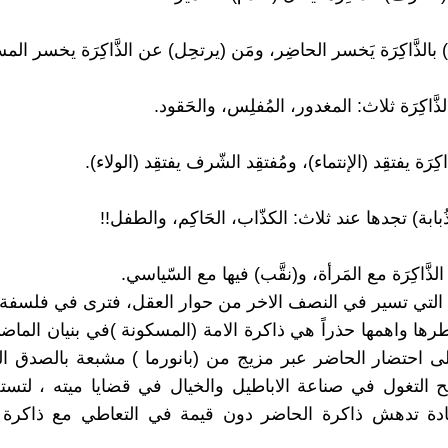
) بالذَّاكِرَة يَخسر الحاضِر، ومَن (يرتحِل) عن الذَّاكِرَة يخسر الم
لذَّاكِرَة ثلاث: المغدور، المُفلِس، والحَقود.
َّاكِرَة يفتقِد (الإنتماء)، ومُفتقِد الشّرف يفتقِد (الولاء).
الذُبابة) تجدها عند ثلاث: الكذّاب، الحَاكِم، والطفل!!
 الذَّاكِرَة مع المَرأة، و(نقَّب) فيها مع السّياسي.
 التي تسير في النصف الاخر من حوار العقل، فترى في فلسفة (
رها واهمها حذراً هي ذاكرة الامة (المسكونة )في بنيان الماض
ى احتضار الحاضر عبر مزيج من (بانورما ) مشبعة بالصدق ا
التغول في صناعة الاباطيل والخيال في قضايا ميته ، لتست
ة تدهش ذاكرة الحاضر دون قيمة في التعاطي مع ذاكرة 