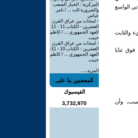
المركزية : الخيار الصعب
تي الواسع
والضرورة الت ... / ثامر
عباس
-
لمحات من عراق القرن
العشرين - الكتاب 11 - 11
العهد الجمهوري ... / كاظم
ء والثابت
حبيب
-
لمحات من عراق القرن
العشرين - الكتاب 10 - 11-
وق ثنايا
العهد الجمهوري ... / كاظم
حبيب
المزيد.....
المعجبين بنا على
الفيسبوك
ناسب، وأن
3,732,970