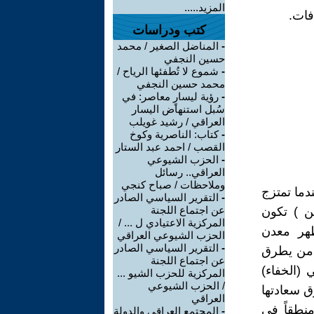
المزيد.....
افات.
كتب ودراسات
-
المناضل الصغير / محمد
حسين النجفي
-
شموع لا تُطفئها الرياح /
محمد حسين النجفي
-
رؤية ليسارٍ معاصر: في
سُبل استنهاض اليسار
العراقي / رشيد غويلب
-
كتاب: الناصرية وكوخ
القصب / احمد عبد الستار
-
الحزب الشيوعي
العراقي.. رسائل
وملاحظات / صباح كنجي
ندما تمتزج
-
التقرير السياسي الصادر
عن اجتماع اللجنة
ن ) تكون
المركزية الاعتيادي ل ... /
ظهر معدن
الحزب الشيوعي العراقي
-
التقرير السياسي الصادر
و من يطرق
عن اجتماع اللجنة
 (الخفاء)
المركزية للحزب الشيو ...
/ الحزب الشيوعي
ق سعادتها
العراقي
منطقاً في
-
المجتمع العراقي والدولة