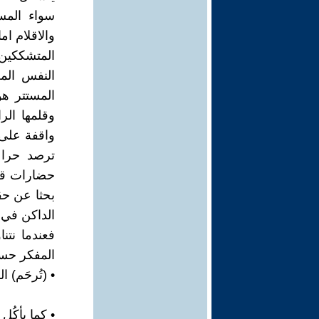
سواء المس
والاقلام ا
المتشككين
النفس المع
المستتر هو
وقلمها ال
واقفة على
ترصد حراك
حضارات قدي
بحثا عن حق
الداكن في 
فعندما نتنا
المفكر حسي
• (تُرحَم) ال
• كما يأكُل (