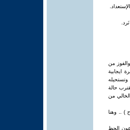
لإستعداد.
َرد.
والفوز من
ة ايجابية
وتستحيله
قترب حالة
الخالي من
) .. وهنا
زعون الحظ