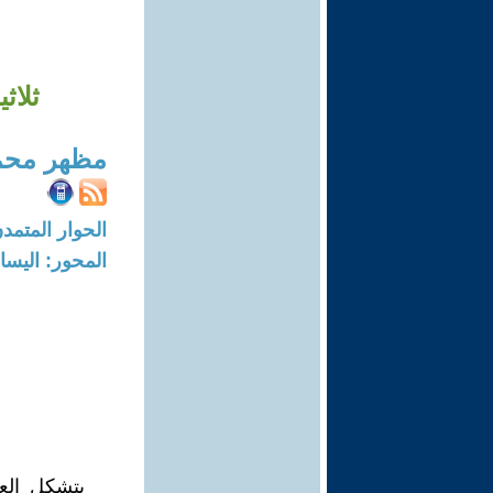
ثلاث
مظهر محم
الحوار المتمدن-العدد: 7429 - 22
المحور: اليسار
يتشكل العق