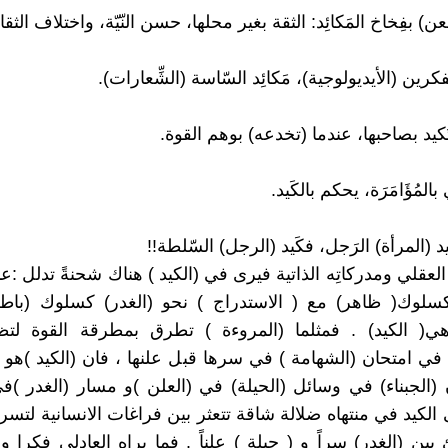
ِعن) بفِخاخ المَكائِد: الثقة بغير محلها، حسن النّيّة، واختلاف الثق
مُفكرين (الأيديولوجية)، مَكائِد السّاسة (الشِّعارات).
َكيد بصاحبها، عندما (تخدعه) بوهم القوة.
بالمُؤَامَرَة، يحكم بالكَيد.
يد (المرأة) الرَجل، فكَيد (الرجل) السّلطة!!
لعقلي ومدركاتِه الذاتية فيرى في (الكيد ) هناك شحنةً تدلل :ع
 كسلوك( ظاهر) مع ( الاستدراج ) نحو (الغدر) كسلوك (باط
ي( الكيد) . فمثلما (المروءة ) تطرق بمطرقة القوة لت
في امتحان (الشهامة ) في سرها قبل علنها ، فان (الكيد )ه
الجبناء) في وسائل (الحيلة) في (العلن )و مسار (الغدر )في
الكيد في منتهاه ضلالة شاقة تتعثر بين فراغات الانسانية لتسر
ين (الغدر) سراً و ( حيلة ) علناً . فما يراه العادلي فكرا و