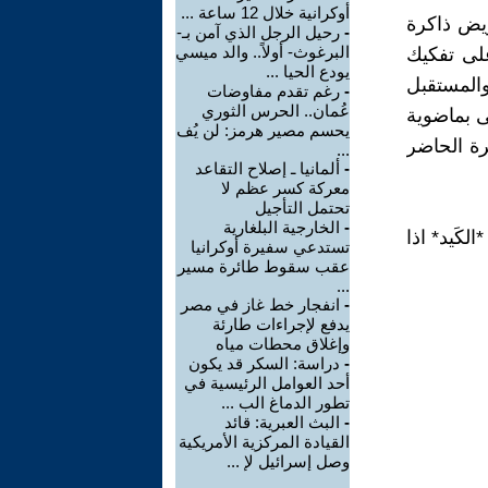
أوكرانية خلال 12 ساعة ...
ويض ذاكرة
-
رحيل الرجل الذي آمن بـ-
البرغوث- أولاً.. والد ميسي
على تفكيك
يودع الحيا ...
والمستقبل
-
رغم تقدم مفاوضات
عُمان.. الحرس الثوري
ى بماضوية
يحسم مصير هرمز: لن يُف
رة الحاضر
...
-
ألمانيا ـ إصلاح التقاعد
معركة كسر عظم لا
تحتمل التأجيل
-
الخارجية البلغارية
كَيد* اذا
تستدعي سفيرة أوكرانيا
عقب سقوط طائرة مسير
...
-
انفجار خط غاز في مصر
يدفع لإجراءات طارئة
وإغلاق محطات مياه
-
دراسة: السكر قد يكون
أحد العوامل الرئيسية في
تطور الدماغ الب ...
-
البث العبرية: قائد
القيادة المركزية الأمريكية
وصل إسرائيل لإ ...