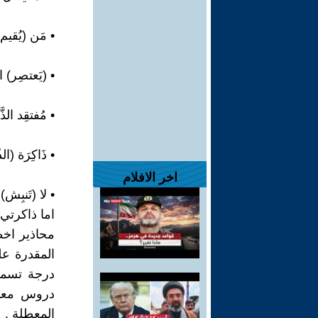
• مَن (يُقيم
• (يَعتصِر) ا
• مُفتقِد الذ
• ذَاكِرَة (
اخر الافلام
• لا (تَنبِش)
اما ذاكرتي
محاذير اخط
المقدرة عل
درجة تسمح 
دروس معاد
المعطلة .