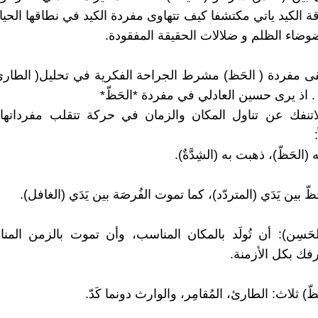
ة الكيد ياتي مكتشفا كيف تتهاوى مفردة الكيد في نطاقها الحيا
وضاء الظلم و ضلالات الحقيقة المفقودة.
بقى مفردة ( الحَظ) مشرط الجراحة الفكرية في تحليل( الطاري
. اذ يرى حسين العادلي في مفردة *الحَظّ*
تنفك عن تناول المكان والزمان في حركة تتقلب مفرداتها ف
 (الحَظّ)، ذهبت به (الشِدَّةٌ).
ّ بين يَدَي (المتردّد)، كما تموت الفُرصَة بين يَدَي (الغافل).
الحَسِن): أن تُولَد بالمكان المناسب، وأن تموت بالزمن الم
ك بكل الأزمنة.
ظّ) ثلاث: الطارئ، المُقامِر، والوارث دونما كَدّ.