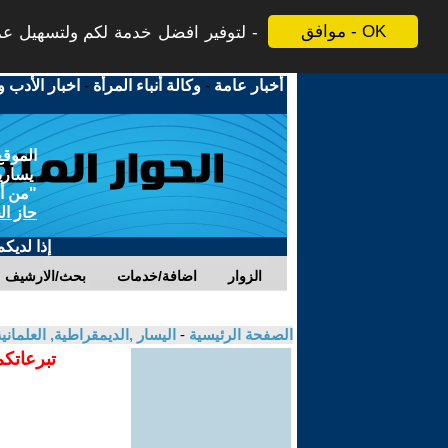
موافق - OK
لتوفير افضل خدمة لكم ولتسهيل عملي
أخبار عامة
-
وكالة أنباء المرأة
-
اخبار الأدب و
الموقع
يسارية
"من أج
حاز ال
إذا لديك
الزوار
اضافة/خدمات
بحث/الارشيف
الصفحة الرئيسية
-
اليسار ,الديمقراطية, العلمان
تبرعاتكم