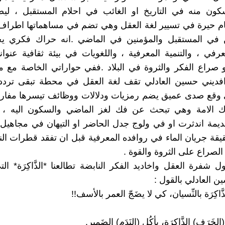
كون منه في التاريخ او الغائب في احلام المستقبل ، ليضع
مام حيرة في تسيير لغة العقل وهي تضم في مساهماتها اطرا
 في المستقبل والمؤمنين في الماضي .انه حراك فكري ي
رفي ، والتنمية المعرفية ، واللغويات في بيئة ثقافية عنوان
 صراع الفكر والثروة في البلاد .ففي حواراتي الخاصة مع م
رافديني حسين العادلي تقف لغة العقل في محطة تبقى تردد
 وقع صدى عميق يضم رمزيات ودلالات ووظائف تيسرها مفارق
 الامة وهي تبحث عن فك لغز الماضي والسكون اليه ،
مة اندثرت او في ولوج جدل الحاضر او التيهان في مجاهيل 
يقة جريان الماء في روافده المعرفية قبل ان تفقد قطرات الن
الصراع على الثروة والقوة .
ول شفرة العقل واخاديد الفكر النابضة تطالعنا *الذَّاكِرَة* ا
ن العادلي بالقول :
ذَّاكِرَة بالنِّسيان، كي لا يضَجّ العمر بالأسف!!
الخَرَف) الذَّاكِرَة، يأكُل (النَدَم) الضَمير.