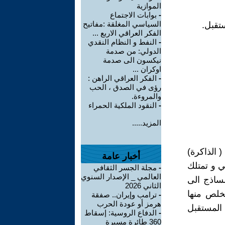
الموازية
-
بوابات الاجتماع
السياسي المغلقة :مفاتيح
ستقبل.
الفكر العراقي الاربع ...
-
النفط و النظام النقدي
الدولي: من صدمة
نيكسون الى صدمة
اوكران ...
-
الفكر العراقي الراهن :
رؤى في الصدق ، الحب
والمروءة.
-
النقود الملكية الحمراء
المزيد.....
 الذاكرة)
أخبار عامة
ي و تمتلك
-
مجلة الجسر الثقافي
العالمي _ الإصدار السنوي
لساذج الى
الثاني 2026
خلص منها
-
ترامب وإيران.. صفقة
هرمز أو عودة الحرب
المستقبل
-
الدفاع الروسية: إسقاط
360 طائرة مسيرة