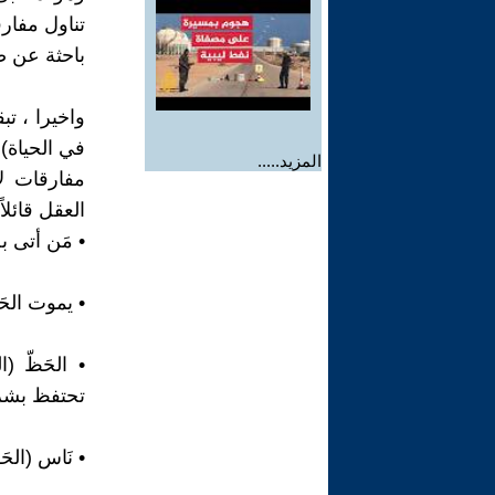
تناول مفارق
باحثة عن ض
واخيرا ، ت
في الحياة) 
المزيد.....
مفارقات لا
العقل قائلاً:
• مَن أتى به
• يموت الحَظ
• الحَظّ (
تحتفظ بشرف
• نَاس (الحَ