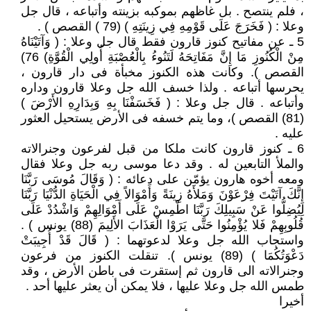
، فلم ينتصح . بل غاظهم بموكبه بزينته وأتباعه ، قال جل
وعلا : ( فَخَرَجَ عَلَى قَوْمِهِ فِي زِينَتِهِ ) (79 ) القصص ) .
5 ـ عن مفاتيح كنوز قارون فقط قال جل وعلا : ( وَآتَيْنَاهُ
مِنْ الْكُنُوزِ مَا إِنَّ مَفَاتِحَهُ لَتَنُوءُ بِالْعُصْبَةِ أُولِي الْقُوَّةِ) 76)
القصص ). وكانت هذه الكنوز مخبأة فى دار قارون ،
يحرسها أتباعه . ولذا خسف الله جل وعلا قارون وداره
وأتباعه . قال جل وعلا : ( فَخَسَفْنَا بِهِ وَبِدَارِهِ الأَرْضَ )
(81) القصص )، وما يتم خسفه فى الأرض يستحيل العثور
عليه .
6 ـ كنوز قارون كانت ملكا من قبل لفرعون وجنرالاته
والملأ التابعين له . وقد دعا موسى ربه جل وعلا فقال
ومعه أخوه هارون يؤمّن على دعائه : ( وَقَالَ مُوسَى رَبَّنَا
إِنَّكَ آتَيْتَ فِرْعَوْنَ وَمَلأَهُ زِينَةً وَأَمْوَالاً فِي الْحَيَاةِ الدُّنْيَا رَبَّنَا
لِيُضِلُّوا عَنْ سَبِيلِكَ رَبَّنَا اطْمِسْ عَلَى أَمْوَالِهِمْ وَاشْدُدْ عَلَى
قُلُوبِهِمْ فَلا يُؤْمِنُوا حَتَّى يَرَوْا الْعَذَابَ الأَلِيمَ (88) يونس ) .
واستجاب الله جل وعلا لدعوتهما : ( قَالَ قَدْ أُجِيبَتْ
دَعْوَتُكُمَا ) (89) يونس ). تنقلت الكنوز من فرعون
وجنرالاته الى قارون ثم إستقرت فى باطن الأرض ، وقد
طمس الله جل وعلا عليها ، فلا يمكن أن يعثر عليها أحد .
أخيرا