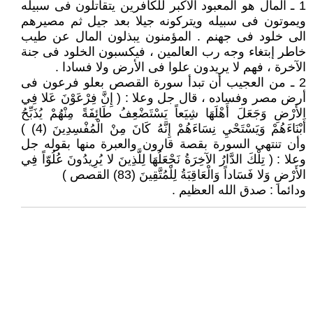
1 ـ المال هو المعبود الأكبر للكافرين يتقاتلون فى سبيله
ويموتون فى سبيله ويتركونه جيلا بعد جيل ثم مصيرهم
الى خلود فى جهنم . المؤمنون يبذلون المال عن طيب
خاطر إبتغاء وجه رب العالمين ، فيكسبون الخلود فى جنة
الآخرة ، فهم لا يريدون علوا فى الأرض ولا فسادا .
2 ـ من العجيب أن تبدأ سورة القصص بعلو فرعون فى
أرض مصر وفساده ، قال جل وعلا : ( إِنَّ فِرْعَوْنَ عَلا فِي
الأَرْضِ وَجَعَلَ أَهْلَهَا شِيَعاً يَسْتَضْعِفُ طَائِفَةً مِنْهُمْ يُذَبِّحُ
أَبْنَاءَهُمْ وَيَسْتَحْيِ نِسَاءَهُمْ إِنَّهُ كَانَ مِنْ الْمُفْسِدِينَ (4) )
وأن تنتهى السورة بقصة قارون والعبرة منها بقوله جل
وعلا : ( تِلْكَ الدَّارُ الآخِرَةُ نَجْعَلُهَا لِلَّذِينَ لا يُرِيدُونَ عُلُوّاً فِي
الأَرْضِ وَلا فَسَاداً وَالْعَاقِبَةُ لِلْمُتَّقِينَ (83) القصص )
ودائما : صدق الله العظيم .