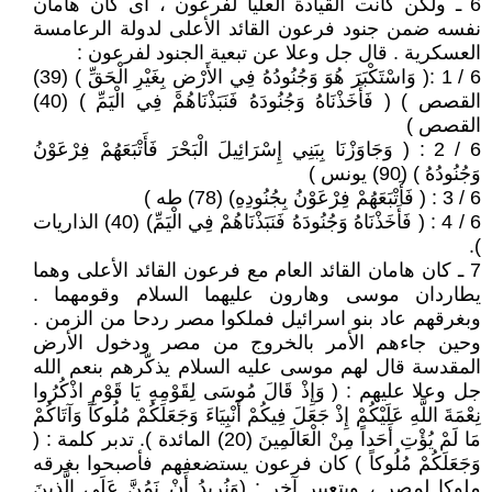
6 ـ ولكن كانت القيادة العليا لفرعون ، أى كان هامان
نفسه ضمن جنود فرعون القائد الأعلى لدولة الرعامسة
العسكرية . قال جل وعلا عن تبعية الجنود لفرعون :
6 / 1 :( وَاسْتَكْبَرَ هُوَ وَجُنُودُهُ فِي الأَرْضِ بِغَيْرِ الْحَقِّ ) (39)
القصص ) ( فَأَخَذْنَاهُ وَجُنُودَهُ فَنَبَذْنَاهُمْ فِي الْيَمِّ ) (40)
القصص )
6 / 2 : ( وَجَاوَزْنَا بِبَنِي إِسْرَائِيلَ الْبَحْرَ فَأَتْبَعَهُمْ فِرْعَوْنُ
وَجُنُودُهُ ) (90) يونس )
6 / 3 : ( فَأَتْبَعَهُمْ فِرْعَوْنُ بِجُنُودِهِ) (78) طه )
6 / 4 : ( فَأَخَذْنَاهُ وَجُنُودَهُ فَنَبَذْنَاهُمْ فِي الْيَمِّ) (40) الذاريات
).
7 ـ كان هامان القائد العام مع فرعون القائد الأعلى وهما
يطاردان موسى وهارون عليهما السلام وقومهما .
وبغرقهم عاد بنو اسرائيل فملكوا مصر ردحا من الزمن .
وحين جاءهم الأمر بالخروج من مصر ودخول الأرض
المقدسة قال لهم موسى عليه السلام يذكّرهم بنعم الله
جل وعلا عليهم : ( وَإِذْ قَالَ مُوسَى لِقَوْمِهِ يَا قَوْمِ اذْكُرُوا
نِعْمَةَ اللَّهِ عَلَيْكُمْ إِذْ جَعَلَ فِيكُمْ أَنْبِيَاءَ وَجَعَلَكُمْ مُلُوكاً وَآتَاكُمْ
مَا لَمْ يُؤْتِ أَحَداً مِنْ الْعَالَمِينَ (20) المائدة ). تدبر كلمة : (
وَجَعَلَكُمْ مُلُوكاً ) كان فرعون يستضعفهم فأصبحوا بغرقه
ملوكا لمصر ، وبتعبير آخر : (وَنُرِيدُ أَنْ نَمُنَّ عَلَى الَّذِينَ