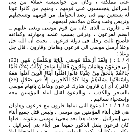
على مملكته ، وكان من جواسيسه عملاء من بنى
إسرائيل يتجسسون على قومهم ، ومنهم من كانوا عونا
له يستعين بهم فى رصد الحوامل من قومهم وتسجيلهم
وتربص وقت ومكان ميلادهم لذبحهم .
4 ـ قارون ــ الذى كان من قوم موسى وبغى عليهم ــ
انضم لفرعون ، وترقى بسبب علمه ومهارته وكفاءته
فأصبح ثالث رجل فى دولة فرعون . بحيث أن الله جل
وعلا أرسل موسى الى فرعون وهامان وقارون . قال جل
وعلا :
4 / 1 : ( وَلَقَدْ أَرْسَلْنَا مُوسَى بِآيَاتِنَا وَسُلْطَانٍ مُبِينٍ (23)
إِلَى فِرْعَوْنَ وَهَامَانَ وَقَارُونَ فَقَالُوا سَاحِرٌ كَذَّابٌ (24) فَلَمَّا
جَاءَهُمْ بِالْحَقِّ مِنْ عِنْدِنَا قَالُوا اقْتُلُوا أَبْنَاءَ الَّذِينَ آمَنُوا مَعَهُ
وَاسْتَحْيُوا نِسَاءَهُمْ وَمَا كَيْدُ الْكَافِرِينَ إِلاَّ فِي ضَلالٍ (25)
غافر ). أى إن قارون شارك فرعون وهامان باتهام موسى
بالسحر والكذب ، وبالدعوة لقتل ابناء المؤمنين معه
وإستحياء نسائهم .
4 / 1 / 1 : الدعوة التى تبناها قارون مع فرعون وهامان
هى قتل أبناء المؤمنين مع موسى ، وليس قتل جميع أبناء
بنى إسرائيل . حدث هذا بعد مجىء موسى بدعوته . قبلها
كان فرعون يقتل الذكور جميعا من أبناء بنى إسرائيل ،
وكان ممكنا أن يكون المولود موسى ضمن الضحايا لولا