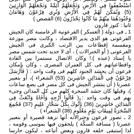
اسْتُضْعِفُوا فِي الأَرْضِ وَنَجْعَلَهُمْ أَئِمَّةً وَنَجْعَلَهُمْ الْوَارِثِينَ
(5) وَنُمَكِّنَ لَهُمْ فِي الأَرْضِ وَنُرِي فِرْعَوْنَ وَهَامَانَ
وَجُنُودَهُمَا مِنْهُمْ مَا كَانُوا يَحْذَرُونَ (6) القصص )
ثانيا : كنوز قارون
1 ـ فى دولة ( العسكر ) الفرعونية الرعامسة كان الجيش
الفرعونى هو الذى يدير الاقتصاد ، وكانت مصر موزعة
ومقسمة إقطاعات بين الرتب الكبرى فى الجيش
الفرعونى ( أو الجنرالات ) ، أى لا جديد تحت شمس مصر
يا إستاذ (عبده ).! وكان الاتصال مستمرا بين القادة
واقطاعياتهم فى كل العمران المصرى ، وكان بإمكان
فرعون أن يحشد الجنود كلهم فى وقت واحد : ( فَأَرْسَلَ
فِرْعَوْنُ فِي الْمَدَائِنِ حَاشِرِينَ (53) الشعراء )، أو بتعبير
عصرنا ( أن ينتشر الجيش فى كل مصر فى بضع ساعات
)، وقبلها كان حشد السحرة كلهم من كل المدائن وجىء
بهم فى وقت واحد : ( قَالُوا أَرْجِهِ وَأَخَاهُ وَابْعَثْ فِي
الْمَدَائِنِ حَاشِرِينَ (36) يَأْتُوكَ بِكُلِّ سَحَّارٍ عَلِيمٍ (37) فَجُمِعَ
السَّحَرَةُ لِمِيقَاتِ يَوْمٍ مَعْلُومٍ (38) الشعراء )
2 ـ تصور فرعون وجنرالاته أنها نزهة قصيرة أو بتعبير
عصرنا ( مسافة السكّة ) يلحقون فيها بموسى وقومه ،
لذا إستبقى خلفه قارون وبعض أتباعه ، ليكون حارسا