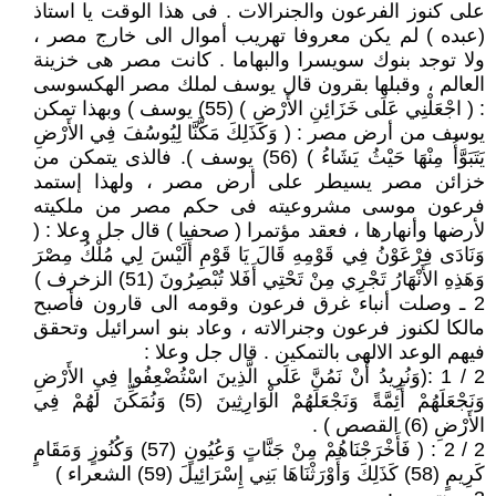
على كنوز الفرعون والجنرالات . فى هذا الوقت يا استاذ
(عبده ) لم يكن معروفا تهريب أموال الى خارج مصر ،
ولا توجد بنوك سويسرا والبهاما . كانت مصر هى خزينة
العالم ، وقبلها بقرون قال يوسف لملك مصر الهكسوسى
: ( اجْعَلْنِي عَلَى خَزَائِنِ الأَرْضِ ) (55) يوسف ) وبهذا تمكن
يوسف من أرض مصر : ( وَكَذَلِكَ مَكَّنَّا لِيُوسُفَ فِي الأَرْضِ
يَتَبَوَّأُ مِنْهَا حَيْثُ يَشَاءُ ) (56) يوسف ). فالذى يتمكن من
خزائن مصر يسيطر على أرض مصر ، ولهذا إستمد
فرعون موسى مشروعيته فى حكم مصر من ملكيته
لأرضها وأنهارها ، فعقد مؤتمرا ( صحفيا ) قال جل وعلا : (
وَنَادَى فِرْعَوْنُ فِي قَوْمِهِ قَالَ يَا قَوْمِ أَلَيْسَ لِي مُلْكُ مِصْرَ
وَهَذِهِ الأَنْهَارُ تَجْرِي مِنْ تَحْتِي أَفَلا تُبْصِرُونَ (51) الزخرف )
2 ـ وصلت أنباء غرق فرعون وقومه الى قارون فأصبح
مالكا لكنوز فرعون وجنرالاته ، وعاد بنو اسرائيل وتحقق
فيهم الوعد الالهى بالتمكين . قال جل وعلا :
2 / 1 :(وَنُرِيدُ أَنْ نَمُنَّ عَلَى الَّذِينَ اسْتُضْعِفُوا فِي الأَرْضِ
وَنَجْعَلَهُمْ أَئِمَّةً وَنَجْعَلَهُمْ الْوَارِثِينَ (5) وَنُمَكِّنَ لَهُمْ فِي
الأَرْضِ (6) القصص ) .
2 / 2 : ( فَأَخْرَجْنَاهُمْ مِنْ جَنَّاتٍ وَعُيُونٍ (57) وَكُنُوزٍ وَمَقَامٍ
كَرِيمٍ (58) كَذَلِكَ وَأَوْرَثْنَاهَا بَنِي إِسْرَائِيلَ (59) الشعراء )