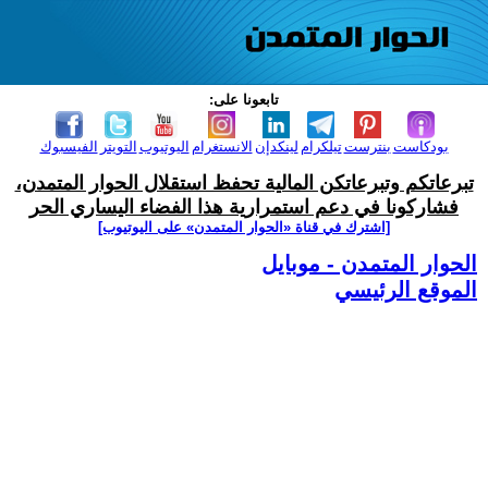
تابعونا على:
بودكاست
بنترست
تيلكرام
لينكدإن
الانستغرام
اليوتيوب
التويتر
الفيسبوك
تبرعاتكم وتبرعاتكن المالية تحفظ استقلال الحوار المتمدن،
فشاركونا في دعم استمرارية هذا الفضاء اليساري الحر
[اشترك في قناة ‫«الحوار المتمدن» على اليوتيوب]
الحوار المتمدن - موبايل
الموقع الرئيسي