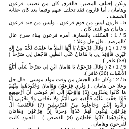
ولكن إختلف المصير، فالغرق كان من نصيب فرعون
وهامان ، أما قارون فقد تخلف عنهم وفيما بعد كان عقابه
الخسف .
5 ـ قارون ليس من قوم فرعون ، وليس من جند فرعون
. هامان هو الذى كان :
5 / 1 : المكلف بالعمارة. أمره فرعون ببناء صرح عال
كالمرصد . قال جل وعلا :
5 / 1 / 1 ( وَقَالَ فِرْعَوْنُ يَا أَيُّهَا الْمَلأ مَا عَلِمْتُ لَكُمْ مِنْ إِلَهٍ
غَيْرِي فَأَوْقِدْ لِي يَا هَامَانُ عَلَى الطِّينِ فَاجْعَل لِي صَرْحاً )
(38) غافر )
5 / 1 / 2 ( وَقَالَ فِرْعَوْنُ يَا هَامَانُ ابْنِ لِي صَرْحاً لَعَلِّي أَبْلُغُ
الأَسْبَابَ (36) غافر ).
5 / 2 : وكان قائد الجيش من وقت مولد موسى . قال جل
وعلا عن هامان : ( وَنُرِي فِرْعَوْنَ وَهَامَانَ وَجُنُودَهُمَا مِنْهُمْ
مَا كَانُوا يَحْذَرُونَ (6) وَأَوْحَيْنَا إِلَى أُمِّ مُوسَى أَنْ أَرْضِعِيهِ
فَإِذَا خِفْتِ عَلَيْهِ فَأَلْقِيهِ فِي الْيَمِّ وَلا تَخَافِي وَلا تَحْزَنِي إِنَّا
رَادُّوهُ إِلَيْكِ وَجَاعِلُوهُ مِنْ الْمُرْسَلِينَ (7) فَالْتَقَطَهُ آلُ
فِرْعَوْنَ لِيَكُونَ لَهُمْ عَدُوّاً وَحَزَناً إِنَّ فِرْعَوْنَ وَهَامَانَ
وَجُنُودَهُمَا كَانُوا خَاطِئِينَ (8) القصص ) . الجنود كانت
لفرعون وهامان .