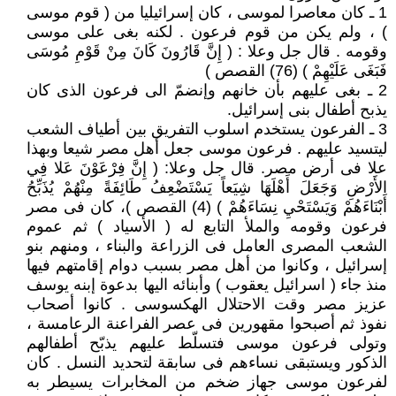
1 ـ كان معاصرا لموسى ، كان إسرائيليا من ( قوم موسى
) ، ولم يكن من قوم فرعون . لكنه بغى على موسى
وقومه . قال جل وعلا : ( إِنَّ قَارُونَ كَانَ مِنْ قَوْمِ مُوسَى
فَبَغَى عَلَيْهِمْ ) (76) القصص )
2 ـ بغى عليهم بأن خانهم وإنضمّ الى فرعون الذى كان
يذبح أطفال بنى إسرائيل.
3 ـ الفرعون يستخدم اسلوب التفريق بين أطياف الشعب
ليتسيد عليهم . فرعون موسى جعل أهل مصر شيعا وبهذا
علا فى أرض مصر. قال جل وعلا: ( إِنَّ فِرْعَوْنَ عَلا فِي
الأَرْضِ وَجَعَلَ أَهْلَهَا شِيَعاً يَسْتَضْعِفُ طَائِفَةً مِنْهُمْ يُذَبِّحُ
أَبْنَاءَهُمْ وَيَسْتَحْيِ نِسَاءَهُمْ ) (4) القصص )، كان فى مصر
فرعون وقومه والملأ التابع له ( الأسياد ) ثم عموم
الشعب المصرى العامل فى الزراعة والبناء ، ومنهم بنو
إسرائيل ، وكانوا من أهل مصر بسبب دوام إقامتهم فيها
منذ جاء ( اسرائيل يعقوب ) وأبنائه اليها بدعوة إبنه يوسف
عزيز مصر وقت الاحتلال الهكسوسى . كانوا أصحاب
نفوذ ثم أصبحوا مقهورين فى عصر الفراعنة الرعامسة ،
وتولى فرعون موسى فتسلّط عليهم يذبّح أطفالهم
الذكور ويستبقى نساءهم فى سابقة لتحديد النسل . كان
لفرعون موسى جهاز ضخم من المخابرات يسيطر به