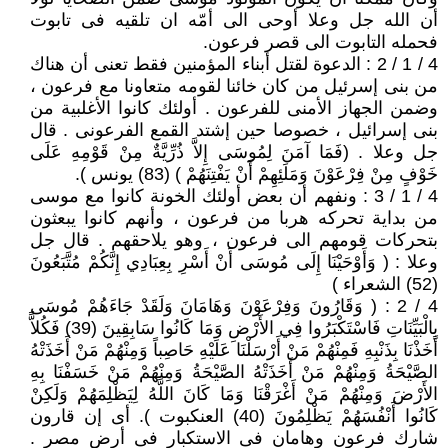
أن الله جل وعلا أوحى الى أمّه ان تلقيه فى تابوت
فحمله التابوت الى قصر فرعون.
4 / 1 / 2 : الدعوة لقتل أبناء المؤمنين فقط تعنى أن هناك
من بنى إسرئيل من كان خائنا لقومه متعاونا مع فرعون ،
وضمن الجهاز الأمنى للفرعون . أولئك كانوا الأغلبية من
بنى إسرائيل ، خصوصا حين إشتد القمع الفرعونى . قال
جل وعلا . (فَمَا آمَنَ لِمُوسَى إِلاَّ ذُرِّيَّةٌ مِنْ قَوْمِهِ عَلَى
خَوْفٍ مِنْ فِرْعَوْنَ وَمَلَئِهِمْ أَنْ يَفْتِنَهُمْ ) (83) يونس ).
4 / 1 / 3 : ونفهم أن بعض أولئك الخونة كانوا مع موسى
من بداية تحركه هربا من فرعون ، وأنهم كانوا يبعثون
بتحركات قومهم الى فرعون ، وهو يلاحقهم . قال جل
وعلا : ( وَأَوْحَيْنَا إِلَى مُوسَى أَنْ أَسْرِ بِعِبَادِي إِنَّكُمْ مُتَّبَعُونَ
(52) الشعراء )
4 / 2 : ( وَقَارُونَ وَفِرْعَوْنَ وَهَامَانَ وَلَقَدْ جَاءَهُمْ مُوسَى
بِالْبَيِّنَاتِ فَاسْتَكْبَرُوا فِي الأَرْضِ وَمَا كَانُوا سَابِقِينَ (39) فَكُلاًّ
أَخَذْنَا بِذَنْبِهِ فَمِنْهُمْ مَنْ أَرْسَلْنَا عَلَيْهِ حَاصِباً وَمِنْهُمْ مَنْ أَخَذَتْهُ
الصَّيْحَةُ وَمِنْهُمْ مَنْ أَخَذَتْهُ الصَّيْحَةُ وَمِنْهُمْ مَنْ خَسَفْنَا بِهِ
الأَرْضَ وَمِنْهُمْ مَنْ أَغْرَقْنَا وَمَا كَانَ اللَّهُ لِيَظْلِمَهُمْ وَلَكِنْ
كَانُوا أَنْفُسَهُمْ يَظْلِمُونَ (40) العنكبوت ). أى إن قارون
شارك فرعون وهامان فى الاستكبار فى أرض مصر .