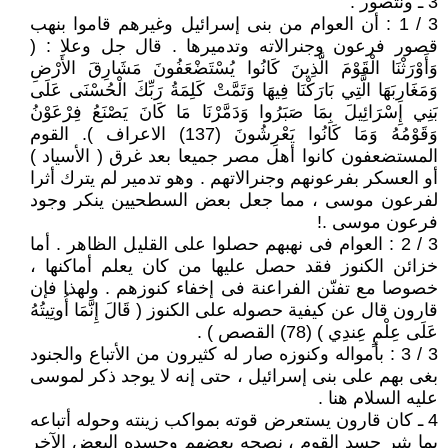
3 ـ ونتصور :
3 / 1 : أن العوام من بنى إسرائيل وغيرهم قاموا بنهب
قصور فرعون وجنرالاته وتدميرها . قال جل وعلا : (
وَأَوْرَثْنَا الْقَوْمَ الَّذِينَ كَانُوا يُسْتَضْعَفُونَ مَشَارِقَ الأَرْضِ
وَمَغَارِبَهَا الَّتِي بَارَكْنَا فِيهَا وَتَمَّتْ كَلِمَةُ رَبِّكَ الْحُسْنَى عَلَى
بَنِي إِسْرَائِيلَ بِمَا صَبَرُوا وَدَمَّرْنَا مَا كَانَ يَصْنَعُ فِرْعَوْنُ
وَقَوْمُهُ وَمَا كَانُوا يَعْرِشُونَ (137) الاعراف ). القوم
المستضعفون كانوا أهل مصر جميعا بعد غرق ( الأسياد )
أو العسكر بفرعونهم وجنرالاتهم . وهو تدمير لم يترك أثرا
لفرعون موسى ، مما جعل بعض السطحيين ينكر وجود
فرعون موسى .!
3 / 2 : العوام فى نهبهم حصلوا على القليل الظاهر . أما
خزائن الكنوز فقد حصل عليها من كان يعلم أماكنها ،
خصوصا مع تفنّن الفراعنة فى إخفاء كنوزهم . ولهذا فإن
قارون قال عن كيفية حصوله على الكنوز ( قَالَ إِنَّمَا أُوتِيتُهُ
عَلَى عِلْمٍ عِندِي ) (78) القصص ) .
3 / 3 : بأمواله وكنوزه صار له كثيرون من الأتباع والجنود
بغى بهم على بنى إسرائيل ، حتى إنه لا يوجد ذكر لموسى
عليه السلام هنا .
4 ـ كان قارون يستعرض قوته بمواكب زينته وحوله أتباعه
بما يثير حسد القوم ، نصحه بعضهم وحسده البعض الآخر