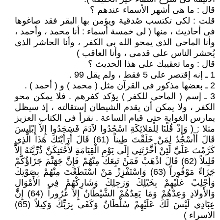
قال : ما هى أشهر الأسماء عندهم ؟
قلت : لكى تكتسب صُدقية ويؤمن بها البقر فقد صاغوها
فى أحاديث ، منها ( لى خمسة أسماء : أنا محمد ، وأحمد ،
وأنا الماحى الذى يمحو الله بى الكفر ، وأنا الحاشر الذى
يُحشر الناس على قدمى ، وأنا العاقب )
قال : وما تعقيبك على هذا الحديث ؟
1 ـ إنه إقتصر على 5 فقط ، ولم يقل 99 .
2 ـ بعضها مذكور فى القرآن مثل ( محمد ) و ( أحمد ) .
3 ـ إسم ( الماحى للكفر ) يؤكد كفرهم . فلا يمكن محو
الكفر ، ولا يمكن أن يقدم الشيطان إستقالته ، إذ سيظل
يمارس الغواية حتى قيام الساعة . نقرأ فى الكتاب العزيز
مثلا : ( وَإِذْ قُلْنَا لِلْمَلائِكَةِ اسْجُدُوا لآدَمَ فَسَجَدُوا إِلاَّ إِبْلِيسَ
قَالَ أَأَسْجُدُ لِمَنْ خَلَقْتَ طِيناً (61) قَالَ أَرَأَيْتَكَ هَذَا الَّذِي
كَرَّمْتَ عَلَيَّ لَئِنْ أَخَّرْتَنِي إِلَى يَوْمِ الْقِيَامَةِ لأَحْتَنِكَنَّ ذُرِّيَّتَهُ إِلاَّ
قَلِيلاً (62) قَالَ اذْهَبْ فَمَنْ تَبِعَكَ مِنْهُمْ فَإِنَّ جَهَنَّمَ جَزَاؤُكُمْ
جَزَاءً مَوْفُوراً (63) وَاسْتَفْزِزْ مَنْ اسْتَطَعْتَ مِنْهُمْ بِصَوْتِكَ
وَأَجْلِبْ عَلَيْهِمْ بِخَيْلِكَ وَرَجِلِكَ وَشَارِكْهُمْ فِي الأَمْوَالِ
وَالأَولادِ وَعِدْهُمْ وَمَا يَعِدُهُمْ الشَّيْطَانُ إِلاَّ غُرُوراً (64) إِنَّ
عِبَادِي لَيْسَ لَكَ عَلَيْهِمْ سُلْطَانٌ وَكَفَى بِرَبِّكَ وَكِيلاً (65)
الاسراء )