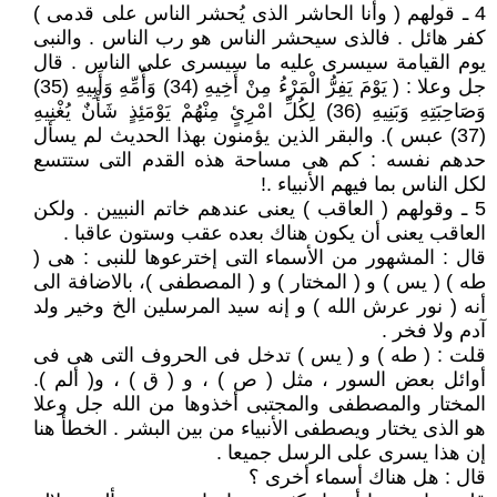
4 ـ قولهم ( وأنا الحاشر الذى يُحشر الناس على قدمى )
كفر هائل . فالذى سيحشر الناس هو رب الناس . والنبى
يوم القيامة سيسرى عليه ما سيسرى على الناس . قال
جل وعلا : ( يَوْمَ يَفِرُّ الْمَرْءُ مِنْ أَخِيهِ (34) وَأُمِّهِ وَأَبِيهِ (35)
وَصَاحِبَتِهِ وَبَنِيهِ (36) لِكُلِّ امْرِئٍ مِنْهُمْ يَوْمَئِذٍ شَأْنٌ يُغْنِيهِ
(37) عبس ). والبقر الذين يؤمنون بهذا الحديث لم يسأل
حدهم نفسه : كم هى مساحة هذه القدم التى ستتسع
لكل الناس بما فيهم الأنبياء .!
5 ـ وقولهم ( العاقب ) يعنى عندهم خاتم النبيين . ولكن
العاقب يعنى أن يكون هناك بعده عقب وستون عاقبا .
قال : المشهور من الأسماء التى إخترعوها للنبى : هى (
طه ) ( يس ) و ( المختار ) و ( المصطفى )، بالاضافة الى
أنه ( نور عرش الله ) و إنه سيد المرسلين الخ وخير ولد
آدم ولا فخر .
قلت : ( طه ) و ( يس ) تدخل فى الحروف التى هى فى
أوائل بعض السور ، مثل ( ص ) ، و ( ق ) ، و( ألم ).
المختار والمصطفى والمجتبى أخذوها من الله جل وعلا
هو الذى يختار ويصطفى الأنبياء من بين البشر . الخطأ هنا
إن هذا يسرى على الرسل جميعا .
قال : هل هناك أسماء أخرى ؟