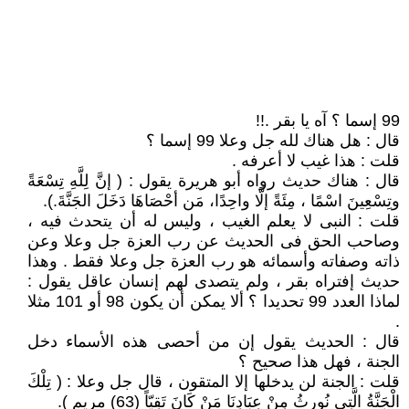
99 إسما ؟ آه يا بقر .!!
قال : هل هناك لله جل وعلا 99 إسما ؟
قلت : هذا غيب لا أعرفه .
قال : هناك حديث رواه أبو هريرة يقول : ( إنَّ لِلَّهِ تِسْعَةً
وتِسْعِينَ اسْمًا ، مِئَةً إلَّا واحِدًا، مَن أحْصَاهَا دَخَلَ الجَنَّةَ.).
قلت : النبى لا يعلم الغيب ، وليس له أن يتحدث فيه ،
وصاحب الحق فى الحديث عن رب العزة جل وعلا وعن
ذاته وصفاته وأسمائه هو رب العزة جل وعلا فقط . وهذا
حديث إفتراه بقر ، ولم يتصدى لهم إنسان عاقل يقول :
لماذا العدد 99 تحديدا ؟ ألا يمكن أن يكون 98 أو 101 مثلا
.
قال : الحديث يقول إن من أحصى هذه الأسماء دخل
الجنة ، فهل هذا صحيح ؟
قلت : الجنة لن يدخلها إلا المتقون ، قال جل وعلا : ( تِلْكَ
الْجَنَّةُ الَّتِي نُورِثُ مِنْ عِبَادِنَا مَنْ كَانَ تَقِيّاً (63) مريم ).