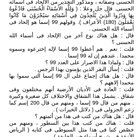
الحسنى وصفاته ، ومذكور التحذير من الالحاد فى أسمائه
الحسنى. قال جل وعلا : ( وَلِلَّهِ الأَسْمَاءُ الْحُسْنَى فَادْعُوهُ
بِهَا وَذَرُوا الَّذِينَ يُلْحِدُونَ فِي أَسْمَائِهِ سَيُجْزَوْنَ مَا كَانُوا
يَعْمَلُونَ (180) الأعراف ). وقولهم 99 إسما هو إلحاد فى
أسماء الله الحسنى .
قال : هل هناك نوع آخر من الإلحاد فى أسماء الله
الحسنى ؟
قلت : نعم . هم أعطوا 99 إسما لإله إخترعوه وسموه
محمدا . عندهم إن له 99 إسما .
قال : ولماذا هذا الاصرار على العدد 99 ؟
قلت : إسأل البقر الذين يؤمنون بهذا الرجس .
قال : هل هناك إجماع على ال 99 إسما التى سموا بها
محمدا إلاههم ؟
قلت : العادة فى الأديان الأرضية أنهم مختلفون وفى
شقاق . يشمل هذا الشقاق والاختلاف كل صغيرة وكبيرة
. منهم من قال 99 إسما ، ومنهم من قال 200 إسم كما
زعم الجزولى فى ( دلائل الخيرات ) .
قال : هل هناك من كتب فى هذا من أئمتهم ؟
قلت : هناك من كتب هذا بين السطور ، ومنهم من
خصّص كتبا فى هذا مثل السيوطى فى كتابه ( الرياض
الأنيقة فى شرح أسماء خير الخليقة ).