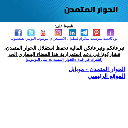
تابعونا على:
بودكاست
بنترست
تيلكرام
لينكدإن
الانستغرام
اليوتيوب
التويتر
الفيسبوك
تبرعاتكم وتبرعاتكن المالية تحفظ استقلال الحوار المتمدن،
فشاركونا في دعم استمرارية هذا الفضاء اليساري الحر
[اشترك في قناة ‫«الحوار المتمدن» على اليوتيوب]
الحوار المتمدن - موبايل
الموقع الرئيسي