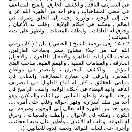
في التصريف الناقد , والكشف الخارق, والفتح المضاعف
في معنى المشاهدات , وهو أحد من أظهره الله عز و
جل إلى الوجود ، وأبرزه رحمة إلى الخلق وصرفه في
العالم , ومكنه في أحكام الولاية , وقلب له الأعيان ,
وخرق له العادات , وانطقه بالمغيبات , واظهر على يديه
العجائب )
2 / 4 : وفى ترجمة الشيخ ( الحنفي ) قال : ( كان رضي
الله عنه من أجلاء مشايخ مصر وسادات العارفين،
صاحب الكرامات الظاهرة والأفعال الفاخرة ، والأحوال
الخارقة ، والمقامات السنية ، والهمم العلية، صاحب الفتح
المؤنق ، والكشف المحترق ، والتصدر في مواطن
القدس، والرقي في معارج المعارف، والتعالي في
مراقي الحقائق ، كان له الباع الطويل في التصريف
النافذ، واليد البيضاء في أحكام الولاية، والقدم الراسخ في
درجات النهاية، والطود السامي في الثبات والتمكين، وهو
أحد من ملك أسراره، وقهر أحواله وغلب على أمره ...،
وهو أحد من أظهره الله تعالى إلى الوجود، وصرفه في
الكون ، ومكنه في الأحوال ، وأنطقه بالمغيبات ، وخرق
له العوائد، وقلب له الأعيان ، وأظهر على يديه العجائب،
وأجرى على لسانه الفوائد، ونصبه قدوة للطالبين .).