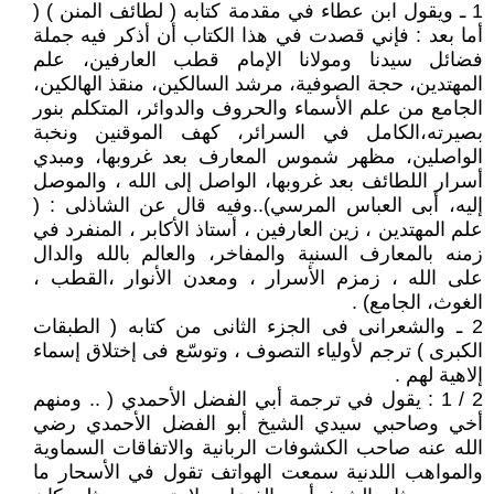
1 ـ ويقول ابن عطاء في مقدمة كتابه ( لطائف المنن ) (
أما بعد : فإني قصدت في هذا الكتاب أن أذكر فيه جملة
فضائل سيدنا ومولانا الإمام قطب العارفين، علم
المهتدين، حجة الصوفية، مرشد السالكين، منقذ الهالكين،
الجامع من علم الأسماء والحروف والدوائر، المتكلم بنور
بصيرته،الكامل في السرائر، كهف الموقنين ونخبة
الواصلين، مظهر شموس المعارف بعد غروبها، ومبدي
أسرار اللطائف بعد غروبها، الواصل إلى الله ، والموصل
إليه، أبى العباس المرسي)..وفيه قال عن الشاذلى : (
علم المهتدين ، زين العارفين ، أستاذ الأكابر ، المنفرد في
زمنه بالمعارف السنية والمفاخر، والعالم بالله والدال
على الله ، زمزم الأسرار ، ومعدن الأنوار ،القطب ،
الغوث، الجامع) .
2 ـ والشعرانى فى الجزء الثانى من كتابه ( الطبقات
الكبرى ) ترجم لأولياء التصوف ، وتوسّع فى إختلاق إسماء
إلاهية لهم .
2 / 1 : يقول في ترجمة أبي الفضل الأحمدي ( .. ومنهم
أخي وصاحبي سيدي الشيخ أبو الفضل الأحمدي رضي
الله عنه صاحب الكشوفات الربانية والاتفاقات السماوية
والمواهب اللدنية سمعت الهواتف تقول في الأسحار ما