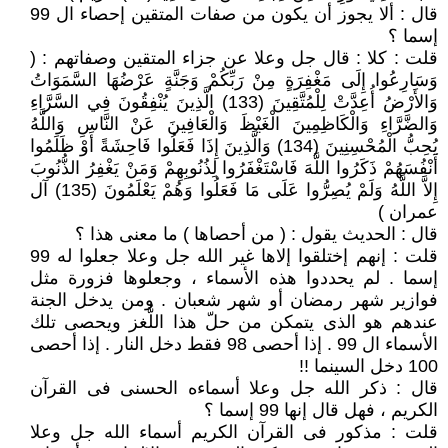
قال : ألا يجوز أن يكون من صفات المتقين إحصاء ال 99
إسما ؟
قلت : كلا : قال جل وعلا عن جزاء المتقين وصفاتهم : (
وَسَارِعُوا إِلَى مَغْفِرَةٍ مِنْ رَبِّكُمْ وَجَنَّةٍ عَرْضُهَا السَّمَوَاتُ
وَالأَرْضُ أُعِدَّتْ لِلْمُتَّقِينَ (133) الَّذِينَ يُنْفِقُونَ فِي السَّرَّاءِ
وَالضَّرَّاءِ وَالْكَاظِمِينَ الْغَيْظَ وَالْعَافِينَ عَنْ النَّاسِ وَاللَّهُ
يُحِبُّ الْمُحْسِنِينَ (134) وَالَّذِينَ إِذَا فَعَلُوا فَاحِشَةً أَوْ ظَلَمُوا
أَنْفُسَهُمْ ذَكَرُوا اللَّهَ فَاسْتَغْفَرُوا لِذُنُوبِهِمْ وَمَنْ يَغْفِرُ الذُّنُوبَ
إِلاَّ اللَّهُ وَلَمْ يُصِرُّوا عَلَى مَا فَعَلُوا وَهُمْ يَعْلَمُونَ (135) آل
عمران )
قال : الحديث يقول : ( من أحصاها ) ما معنى هذا ؟
قلت : إنهم إختلقوا إلاها غير الله جل وعلا جعلوا له 99
إسما . لم يحددوا هذه الأسماء ، وجعلوها فزورة مثل
فوازير شهر رمضان أو شهر شعبان . ومن يدخل الجنة
عندهم هو الذى يتمكن من حلّ هذا اللُّغز ويحصى تلك
الأسماء ال 99 . إذا أحصى 98 فقط دخل النار . إذا أحصى
100 دخل السينما !!
قال : ذكر الله جل وعلا أسماءه الحسنى فى القرآن
الكريم ، فهل قال إنها 99 إسما ؟
قلت : مذكور فى القرآن الكريم أسماء الله جل وعلا