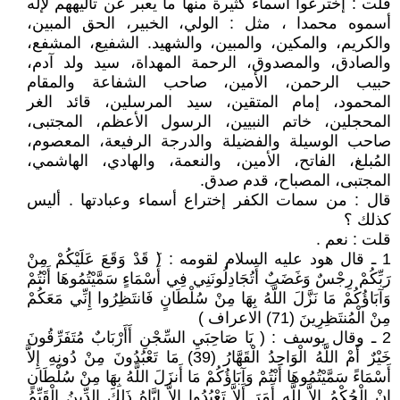
قلت : إخترعوا أسماء كثيرة منها ما يعبر عن تأليههم لإله
أسموه محمدا ، مثل : الولي، الخبير، الحق المبين،
والكريم، والمكين، والمبين، والشهيد. الشفيع، المشفع،
والصادق، والمصدوق، الرحمة المهداة، سيد ولد آدم،
حبيب الرحمن، الأمين، صاحب الشفاعة والمقام
المحمود، إمام المتقين، سيد المرسلين، قائد الغر
المحجلين، خاتم النبيين، الرسول الأعظم، المجتبى،
صاحب الوسيلة والفضيلة والدرجة الرفيعة، المعصوم،
المُبلغ، الفاتح، الأمين، والنعمة، والهادي، الهاشمي،
المجتبى، المصباح، قدم صدق.
قال : من سمات الكفر إختراع أسماء وعبادتها . أليس
كذلك ؟
قلت : نعم .
1 ـ قال هود عليه السلام لقومه : (َ قَدْ وَقَعَ عَلَيْكُمْ مِنْ
رَبِّكُمْ رِجْسٌ وَغَضَبٌ أَتُجَادِلُونَنِي فِي أَسْمَاءٍ سَمَّيْتُمُوهَا أَنْتُمْ
وَآبَاؤُكُمْ مَا نَزَّلَ اللَّهُ بِهَا مِنْ سُلْطَانٍ فَانتَظِرُوا إِنِّي مَعَكُمْ
مِنْ الْمُنتَظِرِينَ (71) الاعراف )
2 ـ وقال يوسف : ( يَا صَاحِبَيِ السِّجْنِ أَأَرْبَابٌ مُتَفَرِّقُونَ
خَيْرٌ أَمْ اللَّهُ الْوَاحِدُ الْقَهَّارُ (39) مَا تَعْبُدُونَ مِنْ دُونِهِ إِلاَّ
أَسْمَاءً سَمَّيْتُمُوهَا أَنْتُمْ وَآبَاؤُكُمْ مَا أَنزَلَ اللَّهُ بِهَا مِنْ سُلْطَانٍ
إِنْ الْحُكْمُ إِلاَّ لِلَّهِ أَمَرَ أَلاَّ تَعْبُدُوا إِلاَّ إِيَّاهُ ذَلِكَ الدِّينُ الْقَيِّمُ