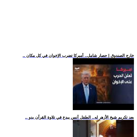
.. خارج الصندوق | حصار شامل.. أميركا تضرب الإخوان في كل مكان
.. بعد تكريم شيخ الأزهر له.. الطفل أنس يبدع في تلاوة القرآن بدو