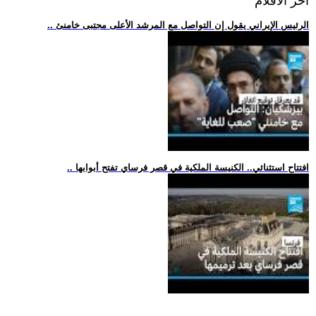
اخر الافلام
.. الرئيس الإيراني يقول إن التواصل مع المرشد الأعلى مجتبى خامنئ
.. افتتاح استثنائي.. الكنيسة الملكية في قصر فرساي تفتح أبوابها