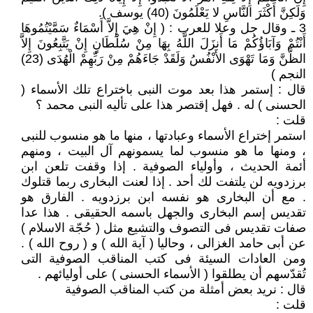
وَلَكِنَّ أَكْثَرَ النَّاسِ لا يَعْلَمُونَ (40) يوسف ).
3 ـ وقال جل وعلا للعرب : ( إِنْ هِيَ إِلاَّ أَسْمَاءٌ سَمَّيْتُمُوهَا
أَنْتُمْ وَآبَاؤُكُمْ مَا أَنزَلَ اللَّهُ بِهَا مِنْ سُلْطَانٍ إِنْ يَتَّبِعُونَ إِلاَّ
الظَّنَّ وَمَا تَهْوَى الأَنْفُسُ وَلَقَدْ جَاءَهُمْ مِنْ رَبِّهِمْ الْهُدَى (23)
النجم )
قال : إستمر هذا بعد موت النبى باختراع تلك الأسماء (
الحسنى ) له . فهل إقتصر هذا على تأليه النبى محمد ؟
قلت :
استمر إختراع الأسماء وعبادتها ، منها ما هو منسوب للنبى
، ومنها ما هو منسوب لما يسمونهم آل البيت ، ومنهم
أئمة الحديث ، وأولياء الصوفية . إذا وقفت تلعن ابن
برزدويه لن يلتفت لك أحد . إذا لعنت البخارى ربما قتلوك
. مع أن البخارى هو نفسه ابن برزدويه . الفارق هو
تقديس إسم البخارى والجهل باسمه الحقيقى . هذا عدا
صفات تقديس فى التصوف والتشيع مثل ( حُجّة الاسلام )
عن أبى حامد الغزالى ، وحاليا ( آية الله ) و ( روح الله ) .
ومن العادات السيئة فى كتب المناقب الصوفية التى
تُقدّسهم أن يطلقوا ( الأسماء الحسنى ) على أوليائهم .
قال : نريد بعض أمثلة من كتب المناقب الصوفية
قلت :