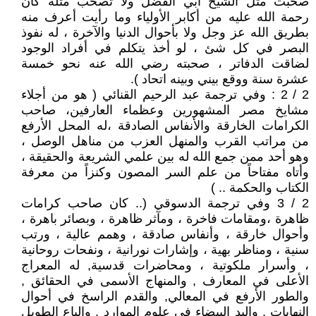
صحبت مثل الشيخ أبي الفضل ولا تصحب مثله كان
رحمة الله عليه من أكابر الأولياء وما رأيت أعرف منه
بطريق الله عز وجل ولا بأحوال الدنيا والآخرة ، له نفوذ
البصر في كل شئ ، لو أخذ يتكلم في أفراد الوجود
لضاقت الدفاتر ، صحبته رضي الله عنه نحو خمسة
عشرة سنة ووقع بيني وبينه اتحاد ).
2 / 2 : وفي ترجمة عبد الرحيم القنائي ( هو من أجلاء
مشايخ مصر المشهورين وعظماء العارفين، صاحب
الكرامات الخارقة والأنفاس الصادقة ،له المحل الأرفع
من مراتب القرب والمنهل العزب من مناهل الوصل ،
وهو أحد ممن جمع الله له بين علمي الشريعة والحقيقة ،
وأتاه مفتاحاً من علم السر المصون وكنزاً من معرفة
الكتاب والحكمة .. )
2 / 3 وفي ترجمة الدسوقي (.. كان صاحب كرامات
ظاهرة ،ومقامات فاخرة ، ومآثر ظاهرة ، وبصائر باهرة ،
وأحوال خارقة ، وأنفاس صادقة ، وهمم عالية ، ورتب
سنية ، ومناظر بهية ، وإشارات نورانية ، ونفحات روحانية
، وأسرار ملكوتية ، ومحاضرات قدسية, له المعراج
الأعلى في المعارف , والمنهاج الأسمى في الحقائق ,
والطور الأرفع في المعالي, والقدم الراسخ في أحوال
النهايات , واليد البيضاء في علوم الموارد , والباع الطويل