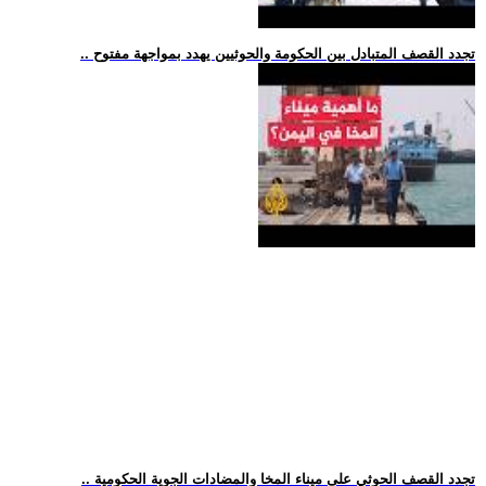
.. تجدد القصف المتبادل بين الحكومة والحوثيين يهدد بمواجهة مفتوح
.. تجدد القصف الحوثي على ميناء المخا والمضادات الجوية الحكومية