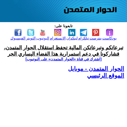
تابعونا على:
بودكاست
بنترست
تيلكرام
لينكدإن
الانستغرام
اليوتيوب
التويتر
الفيسبوك
تبرعاتكم وتبرعاتكن المالية تحفظ استقلال الحوار المتمدن،
فشاركونا في دعم استمرارية هذا الفضاء اليساري الحر
[اشترك في قناة ‫«الحوار المتمدن» على اليوتيوب]
الحوار المتمدن - موبايل
الموقع الرئيسي