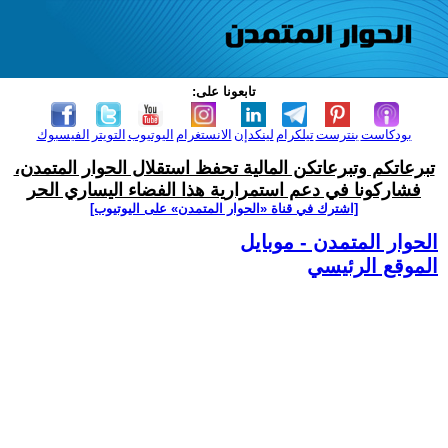
تابعونا على:
بودكاست
بنترست
تيلكرام
لينكدإن
الانستغرام
اليوتيوب
التويتر
الفيسبوك
تبرعاتكم وتبرعاتكن المالية تحفظ استقلال الحوار المتمدن،
فشاركونا في دعم استمرارية هذا الفضاء اليساري الحر
[اشترك في قناة ‫«الحوار المتمدن» على اليوتيوب]
الحوار المتمدن - موبايل
الموقع الرئيسي