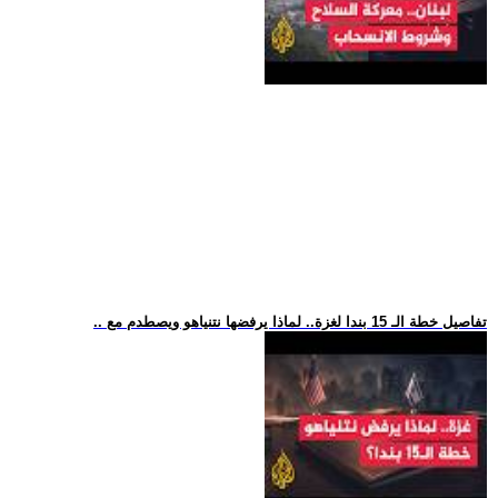
.. تفاصيل خطة الـ 15 بندا لغزة.. لماذا يرفضها نتنياهو ويصطدم مع