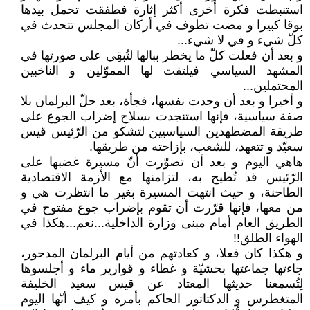
استنبطت فكرة أخرى أكثر إثارة فطفقت تحمل بيدها
بوقا كبيرا و مضت تطوف في أركان المجلس تتحدث في
كلّ شيء و في لا شيء...
و بعد أن فعلت كلّ ما يخطر ببالها لتُبقِي على صورتها في
المشهد السياسي فيلتفت لها المموّلين و الناخبين
المحتملين...
و أخيرا و بعد أن وجدت نفسها، فجأة، بعد حلّ البرلمان بلا
صفة سياسية، فإنها استنجدت بسلاح إضراب الجوع على
طريقة المضطهدين السياسيين لتشكو من الرّئيس قيس
سعيّد و تتعهد، للشعب، بإزاحته من طريقها.
هاهي اليوم و بعد أن تصوّرت أنّ مسيرة غضبها على
الرّئيس قد تُطيح به، لتزامنها مع الأزمة الاقتصادية
الطاحنة، و حيث انتهت المسيرة بغير ما انتظرت هي و
من معها، فإنها قرّرت أن تقوم بإضراب جوع مفتوح في
الطريق العام أمام مبنى وزارة الداخلية...نعم...هكذا في
الهواء الطلق!!
و هكذا كان فعلا، و كعادتهم من أيام البرلمان المدحور،
جاءتها جماعتها بحشيّة و غطاء و قوارير ماء و أجلسوها
لِتُسمعنا حديثها المعتاد عن قيس سعيد الخليفة
المتغطرس و الدكتاتور الحاكم بأمره و كيف أنّها اليوم