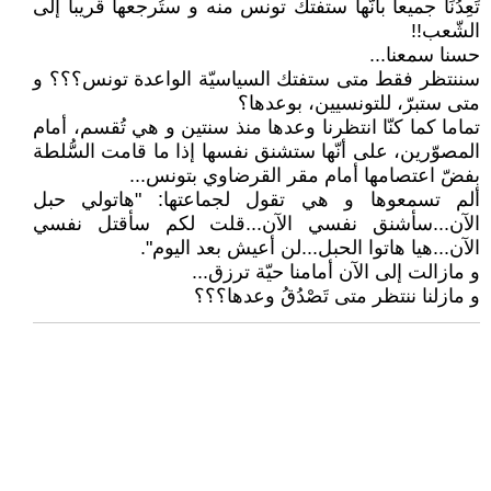
تَعِدُنَا جميعا بأنّها ستفتك تونس منه و ستُرجعها قريبا إلى
الشّعب!!
حسنا سمعنا...
سننتظر فقط متى ستفتك السياسيّة الواعدة تونس؟؟؟ و
متى ستبرّ، للتونسيين، بوعدها؟
تماما كما كنّا انتظرنا وعدها منذ سنتين و هي تُقسم، أمام
المصوّرين، على أنّها ستشنق نفسها إذا ما قامت السُّلطة
بفضّ اعتصامها أمام مقر القرضاوي بتونس...
ألم تسمعوها و هي تقول لجماعتها: ʺهاتولي حبل
الآن...سأشنق نفسي الآن...قلت لكم سأقتل نفسي
الآن...هيا هاتوا الحبل...لن أعيش بعد اليومʺ.
و مازالت إلى الآن أمامنا حيّة ترزق...
و مازلنا ننتظر متى تَصْدُقُ وعدها؟؟؟