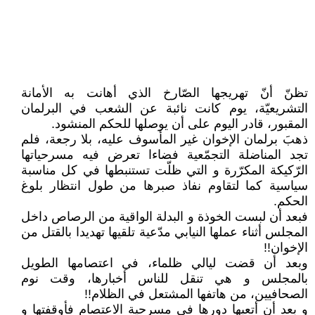
تظنّ أنّ تهريجها الصّارخ الذي أهانت به الأمانة
التشريعيّة، يوم كانت نائبة عن الشعب في البرلمان
المقبور، قادر اليوم على أن يوصلها للحكم المنشود.
ذهبَ برلمان الإخوان غير المأسوف عليه، بلا رجعة، فلم
تجد المناضلة التجمّعية فضاءا تعرض فيه مسرحياتها
الرّكيكة المكرّرة و التي ظلّت تستنبطها في كل مناسبة
سياسية كما لتقاوم نفاذ صبرها من طول انتظار بلوغ
الحكم.
فبعد أن لبست الخوذة و البدلة الواقية من الرصاص داخل
المجلس أثناء عملها النيابي مدّعية تلقيها تهديدا بالقتل من
الإخوان!!
وبعد أن قضت ليالي ظلماء، في اعتصامها الطويل
بالمجلس و هي تنقل للناس أخبارها، وقت نوم
الصحافيين، من هاتفها المشتعل في الظلام!!
و بعد أن أتعبها دورها في مسرحية الاعتصام فأوقفتها و