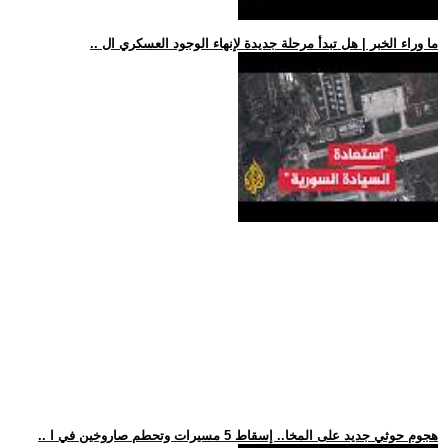
.. ما وراء الخبر | هل تبدأ مرحلة جديدة لإنهاء الوجود العسكري ال
.. هجوم حوثي جديد على المخا.. إسقاط 5 مسيرات وتحطم صاروخين في ا