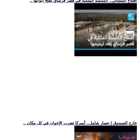
.. افتتاح استثنائي.. الكنيسة الملكية في قصر فرساي تفتح أبوابها
.. خارج الصندوق | حصار شامل.. أميركا تضرب الإخوان في كل مكان