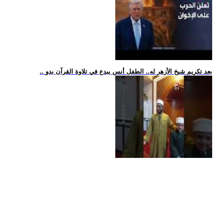
.. بعد تكريم شيخ الأزهر له.. الطفل أنس يبدع في تلاوة القرآن بدو