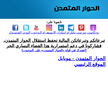
تابعونا على:
بودكاست
بنترست
تيلكرام
لينكدإن
الانستغرام
اليوتيوب
التويتر
الفيسبوك
تبرعاتكم وتبرعاتكن المالية تحفظ استقلال الحوار المتمدن،
فشاركونا في دعم استمرارية هذا الفضاء اليساري الحر
[اشترك في قناة ‫«الحوار المتمدن» على اليوتيوب]
الحوار المتمدن - موبايل
الموقع الرئيسي