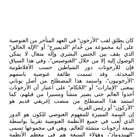
كان يطلق لقب "الأرخون" في العهد المتأخر من الغنوصية
على أية مجموعة من خُدام "الديميرج" أو "الإله الخالق"
الذي يقف بين الجنس البشري وإله متعال لا يمكن
الوصول إليه إلا من خلال "الغنوصيس"، وفي هذا السياق
فإن للأرخونات دور الشياطين حسب الأفلاطونية
المحدثة، وقد تسمت طائفة غنوصية باسمهم
"الأرخونيون"، واستمد هذا المصطلح من أصل يوناني
بمعنى "الإمارات" أو "الحُكام" على اعتبار أن الأرخونات
أخذوا العالم حتى يصير منشأ ومسيرا من قبلهم، كما
استمد هذا المصطلح من منصب إغريقي قديم هو
"الأركون" أو رئيس القرية.
إن السمة المميزة للمفهوم الغنوصي للكون هو الدور
الذي لٌعب في جميع الأنظمة الغنوصية تقريبا بواسطة
سبعة أرخونات منشئة للعالم، وهي في مجموعها تسمى
"الهيبدوماد"، وهؤلاء السبعة هم في معظم الأنظمة