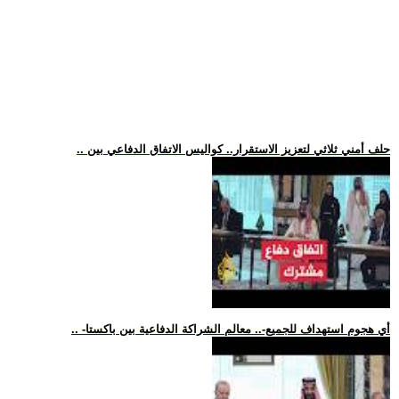
.. حلف أمني ثلاثي لتعزيز الاستقرار.. كواليس الاتفاق الدفاعي بين
.. -أي هجوم استهداف للجميع-.. معالم الشراكة الدفاعية بين باكستا