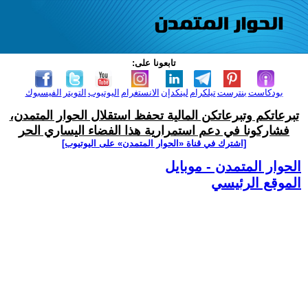
تابعونا على:
بودكاست
بنترست
تيلكرام
لينكدإن
الانستغرام
اليوتيوب
التويتر
الفيسبوك
تبرعاتكم وتبرعاتكن المالية تحفظ استقلال الحوار المتمدن،
فشاركونا في دعم استمرارية هذا الفضاء اليساري الحر
[اشترك في قناة ‫«الحوار المتمدن» على اليوتيوب]
الحوار المتمدن - موبايل
الموقع الرئيسي