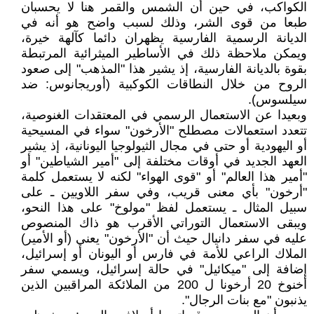
الكواكب، في حين أن الشمس والقمر هنا لا يحسبان
طبعا من قوى الشر، وذلك لسبب واضح هو أنه في
الديانة الرسمية الفارسية يظهران دائما كآلهة خيرة،
ويمكن ملاحظة ذلك في الأساطير الميثرائية المرتبطة
بقوة بالديانة الفارسية، إذ يشير هذا "المذهب" إلى صعود
الروح من خلال النطاقات الكوكبية (أوريجانوس: ضد
سيلسوس).
وبعيدا عن الاستعمال الرسمي في المعتقدات الغنوصية،
تتعدد استعمالات مصطلح "الأرخون" سواء في المسيحية
أو اليهودية أو حتى في مجال الثيولوجيا اليونانية، إذ يشير
العهد الجديد في أوقات مختلفة إلى "أمير الشياطين" أو
"أمير هذا العالم" أو "قوى الهواء" لكنه لا يستعمل كلمة
"أرخون" بأي معنى قريب، وفي سفر اللاويين ـ على
سبيل المثال ـ يستعمل لفظ "مولوخ" على هذا النحو،
ويبقى الاستعمال التوراتي الأقرب هو ذاك المنصوص
عليه في سفر دانيال حيث أن "الأرخون" يعني (أو الأمير)
الملاك الراعي للأمة في فارس أو اليونان أو إسرائيل،
إضافة إلى "ميكائيل" في حالة إسرائيل، ويسمي سفر
أخنوخ 20 أرخونا ل 200 من الملائكة المراقبين الذين
يذنبون "مع بنات الرجال".