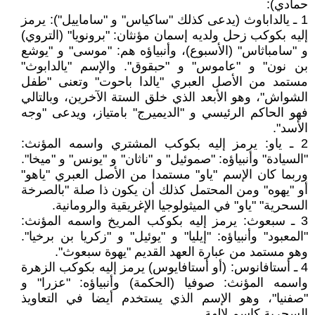
حمادي):
1 ـ يالداباوث (يدعى كذلك "ساكياس" و "ساماييل"): يرمز
إليه بكوكب زحل ولديه إسمان مؤنثان: "برونويا" (التروي)
و "سامباثاس" (الأسبوع)، وأنبياؤه هم: "موسى" و "يوشع
بن نون" و "عاموس" و "حبقوق". والإسم "يالدابوث"
مستمد من الأصل العبري "يالدا باحوت" وتعنى "طفل
الشواش"، وهو الأبعد الذي خلق الستة الآخرين، وبالتالي
فهو الحاكم الرئيسي و "الديميرج" بامتياز، ويدعى "وجه
الأسد".
2 ـ ياو: يرمز إليه بكوكب المشتري واسمه المؤنث:
"السيادة" وأنبياؤه: "صموئيل" و "ناثان" و "يونس" و "ميخا".
وربما كان الإسم "ياو" مستمدا من الأصل العبري "ياهو"
أو "يهوه" ومن المحتمل كذلك أن يكون ذا صلة "بالصرخة
السحرية" "ياو" في الميثولوجيا الإغريقية والرومانية.
3 ـ سبعوث: يرمز إليه بكوكب المريخ واسمه المؤنث:
"المعبود" وأنبياؤه: "إيليا" و "يوئيل" و "زكريا بن برخيا".
وهو مستمد من عبارة العهد القديم "يهوة سبعوث".
4 ـ أستافانوس: (أو أستافايوس) يرمز إليه بكوكب الزهرة
واسمه المؤنث: صوفيا (الحكمة) وأنبياؤه: "عزرا" و
"صفنيا"، وهو الإسم الذي يستخدم أيضا في التعاويذ
السحرية كاسم لإلهة.