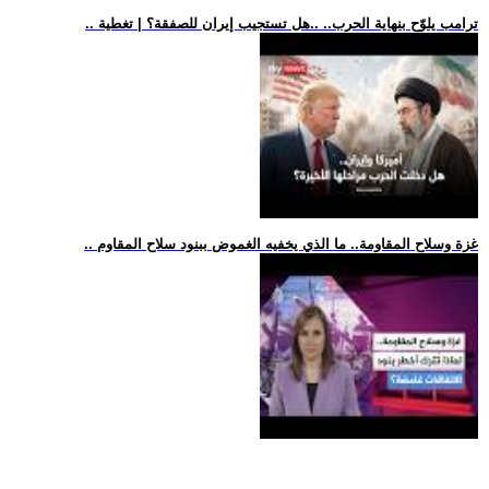
.. ترامب يلوّح بنهاية الحرب.. ..هل تستجيب إيران للصفقة؟ | تغطية
.. غزة وسلاح المقاومة.. ما الذي يخفيه الغموض ببنود سلاح المقاوم