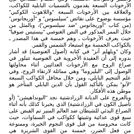
الأرخونات السبعة يقدمون بالتسميات البابلية للكواكب،
والعلاقة بين الأرخونات السبعة "واللاهوت الكوكبي"
مؤسسة بوضوح على نقائض "سيلسوس" و "أوريجانوس"
(من كتاب "أوريجانوس "ضد سيلسوس")، وبالمثل من
خلال الممر المذكور في النص الغنوصي "بيستيس صوفيا"
حيث يعرف الأرخونات ـ وهم خمسة في هذا المصدر ـ
بالكواكب الخمسة مع استبعاد الشمس والقمر.
وكان "ويلهلم آنز" في كتابه (أصول الغنوصية) قد أشار
بدوره إلى أن العقيدة الأخروية في الغنوصية تتبلور في
صراع الروح مع الأرخونات العدائيين أثناء محاولتها
الوصول إلى "البليروما" وهي مماثلة لارتقاء الروح، وفي
علم التنجيم البابلي، ومن خلال محافل الكواكب السبعة
"لآنو" يمكن بالتأكيد القول بأن الدين البابلي المتأخر هو
موطن هذه الأفكار.
وبالعروج على الديانة الزرادشتية نجد "البونداهيشن" (أو
تأصيل الكون في الزرادشتية) الذي يخبرنا كذلك بأنه أثناء
الصراع البدئي للشيطان ضد العالم المنير تم القبض على
سبع قوى عدائية وتثبيتها ككواكب في السماوات، حيث
كانت محروسة من قبل قوى النجوم الخيرة، وممنوعة
من فعل الضرر، خمسة من القوى الشريرة هي