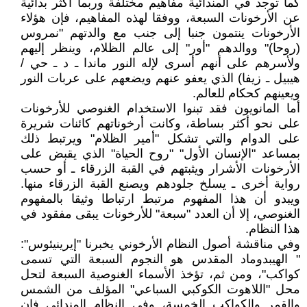
كما توجد في المندائية مفاهيم مختلفة وربما أكثر بدائية
عن الأرخونات السبعة، ووفقا لهذه المفاهيم، فإن هؤلاء
الأرخونات ينتمون جنبا إلى جنب مع والدتهم "نمروس
(روحا)" ووالدهم "أور" إلى عالم الظلام، وينظر إليهم
ولأسرهم على أنهم أسرى لإله النور ماندا ـ د ـ حي /
هيبيل ـ زيفا) الذي يعفو عنهم ويضعهم على عربات النور
ويعينهم كحكام للعالم.
أما المانويون فقد تبنوا الاستخدام الغنوصي للأرخونات
على نحو أكثر بساطة، وكانت أرخوناتهم كائنات شريرة
على الدوام والتي تشكل "أمير الظلام" ويرتبط ذلك
بمساعد "الإنسان الأول" "روح الحياة" الذي يقبض على
الأرخونات الأشرار ويثبتهم في القبة الزرقاء ـ أو حسب
رواية أخرى ـ يسلخ جلودهم ويصنع القبة الزرقاء منها.
ويبدو أن هذا المفهوم مرتبط ارتباطا وثيقا بالمفهوم
الغنوصي، إلا أن العدد "سبعة" للأرخونات يبقى مفقود في
هذا النظام.
وفي مناقشة أصول النظام الأرخوني يخبرنا "إيرينيئوس":
" الهيبدوماد المقدس هو النجوم السبعة التي تسمى
كواكب"، ومن ثم، تؤخذ الأسماء الغنوصية السبعة لتحل
محل "اللاهوت الكوكبي السباعي" المؤلف من الشمس
والقمر والكواكب الخمسة، وفي النظام المندائي فإن