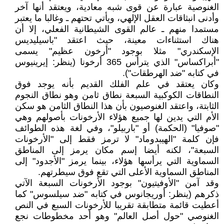
الغنوصية عبارة عن قوى شبه معادية، ويعتقد أنها آخر
وأدنى انبثاقات العقل الإلهي، ويأتي تحتهم ـ وغالبا ما يعتبر
مستمدا منهم ـ عالم القوى الشيطانية الفعلي، إلا أن
هناك استثناءات معينة، حيث اعتقد "باسيليديس
الإسكندري" مثلا بوجود "أرخون عظيم" يسمى
"أبراكساس" الذي يترأس 365 أرخونا (ينظر: إيرينيوس
في كتابه "ضد الهرطقات").
وكان يعتقد في علم الفلك القديم بأنه يوجد فوق
النطاقات الكوكبية السبعة نطاق ثامن وهو نطاق النجوم
الثابتة، واعتقد الغنوصيون بأن هذا النطاق الثامن هو سكن
الأم التي يدين لها جميع هؤلاء الأرخونات بأصولهم وهي
"صوفيا" (الحكمة) أو "باربيلو"، وفي لغة هذه الطوائف
فإن كلمة "الهيبدوماد" لا ترمز فقط إلى "الأرخونات
السبعة"، لكنه أيضا إسم مكان يرمز إلى المناطق
السماوية التي يرأسها هؤلاء، بينما يرمز "الأجدود" إلى
المناطق السماوية الأعلى التي تقع فوق سيطرتهم.
وقد آمن "الأوفيتيون" بوجود الأرخونات السبعة الآتي
ذكرهم (ينظر: أوريجانوس في كتابه "ضد سيلسوس" كما
أعطيت قائمة متطابقة تقريبا للأرخونات السبع في النص
الغنوصي "حول أصل العالم" وهو أحد مخطوطات نجع