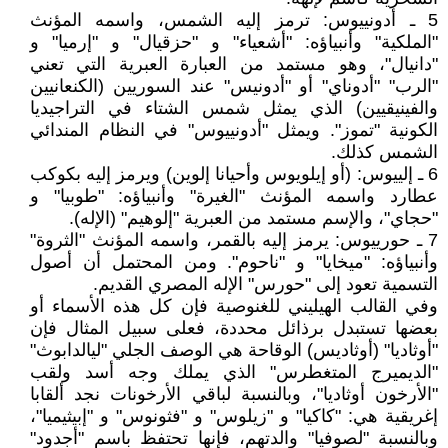
5 ـ أدونييوس: ترمز إليه الشمس، واسمه المؤنث
"الملكية" وأنبياؤه: "أشعياء" و "حزقيال" و "إرميا" و
"دانيال"، وهو مستمد من العبارة العبرية التي تعني
"الرب" "أدوناي" أو "أدونيس" عند السوريين (الكنعانيين
والفينيقيين) الذي يمثل شمس الشتاء في التراجيديا
الكونية "تموز". ويمثل "أدونييوس" في النظام المندائي
الشمس كذلك.
6 ـ إلييوس: (أو إيلويوس وأحيانا إلوين) ويرمز إليه بكوكب
عطارد واسمه المؤنث "الغيرة" وأنبياؤه: "طوبيا" و
"حجاي"، والإسم مستمد من العبرية "إلوهيم" (الإله).
7 ـ حورييوس: يرمز إليه بالقمر، واسمه المؤنث "الثروة"
وأنبياؤه: "ميخايا" و "ناحوم". ومن المحتمل أن أصول
التسمية تعود إلى "حورس" الإله المصري القديم.
وفي القالب الهيليني للغنوصية فإن كل هذه الأسماء أو
بعضها تستبدل برذائل محددة، فعلى سبيل المثال فإن
"أوثاديا" (أوثاديس) الوقاحة هي الوصف الجلي "ليالدابوث"
"الديميرج المتغطرس" الذي يملك وجه أسد ولقب
"الأرخون أوثاديا"، وبالنسبة لباقي الأرخونات نجد ألقابا
إغريقية هي: "كاكيا" و "زيلوس" و "فثونوس" و "إبيثيميا"،
وبالنسبة "لصوفيا" والدتهم، فإنها تحتفظ باسم "أجدود"