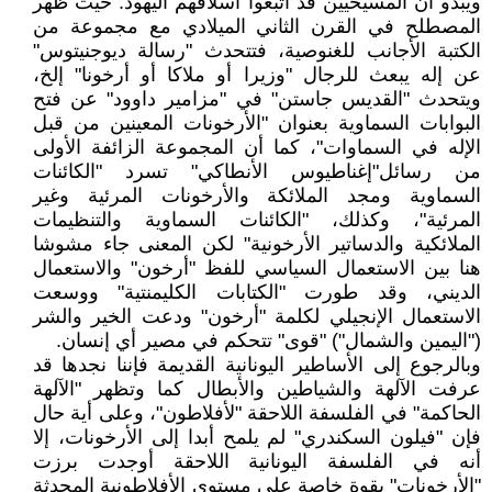
ويبدو أن المسيحيين قد اتبعوا أسلافهم اليهود: حيث ظهر
المصطلح في القرن الثاني الميلادي مع مجموعة من
الكتبة الأجانب للغنوصية، فتتحدث "رسالة ديوجنيتوس"
عن إله يبعث للرجال "وزيرا أو ملاكا أو أرخونا" إلخ،
ويتحدث "القديس جاستن" في "مزامير داوود" عن فتح
البوابات السماوية بعنوان "الأرخونات المعينين من قبل
الإله في السماوات"، كما أن المجموعة الزائفة الأولى
من رسائل"إغناطيوس الأنطاكي" تسرد "الكائنات
السماوية ومجد الملائكة والأرخونات المرئية وغير
المرئية"، وكذلك، "الكائنات السماوية والتنظيمات
الملائكية والدساتير الأرخونية" لكن المعنى جاء مشوشا
هنا بين الاستعمال السياسي للفظ "أرخون" والاستعمال
الديني، وقد طورت "الكتابات الكليمنتية" ووسعت
الاستعمال الإنجيلي لكلمة "أرخون" ودعت الخير والشر
("اليمين والشمال") "قوى" تتحكم في مصير أي إنسان.
وبالرجوع إلى الأساطير اليونانية القديمة فإننا نجدها قد
عرفت الآلهة والشياطين والأبطال كما وتظهر "الآلهة
الحاكمة" في الفلسفة اللاحقة "لأفلاطون"، وعلى أية حال
فإن "فيلون السكندري" لم يلمح أبدا إلى الأرخونات، إلا
أنه في الفلسفة اليونانية اللاحقة أوجدت برزت
"الأرخونات" بقوة خاصة على مستوى الأفلاطونية المحدثة