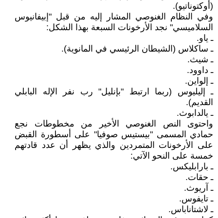
(أوكتوناتيو).
وفي النظام الغنوصي المشار إليه من قبل "إبيفانيوس
السلاميسي" نجد الأرخونات السبعة بهذا الشكل:
ـ ياو.
ـ ساكلاس (الشيطان الرئيسي في المانوية).
ـ شيث.
ـ داوود.
ـ إلواين.
ـ إليليوس (ربما ارتبط "بإنليل" رب نفر الإله البابلي
القديم).
ـ يالدابوث.
واحتوى النص الغنوصي الأخير من مخطوطات نجع
حمادي المسمى "بيستيس صوفيا" على أسطورة القبض
على الأرخونات المتمردين والذي يظهر أن عدد قادتهم
خمسة على النحو الآتي:
ـ بارابليكس.
ـ حقات.
ـ آريوث.
ـ تايفوس.
ـ لاشتاناباس.