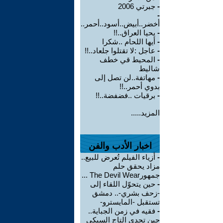
-
جبرتي 2006
-
أخضر..أبيض..أسود..أحمر..
-
يحيا العراق..!!
-
أيها اللحام ..شكرا
-
عاجل :لا تقتلوا جلعاد..!!
-
المحيط قي خطف
شاليط
-
مهاتفة..لن تصل إلى
بدوي أحمر..!!
-
برقيات ..فضفضة..!!
المزيد.....
اخبار الأدب والفن
-
أزياء الفيلم تُعرض للبيع..
مزاد يحقق حلم
جمهورThe Devil Wear ...
-
حين يتحوّل اللقاء إلى
-زحف بشري-.. دمشق
تستقبل -المايسترو-
-
فقيه في زمن الجباية..
حين تحدى التاج السبكي