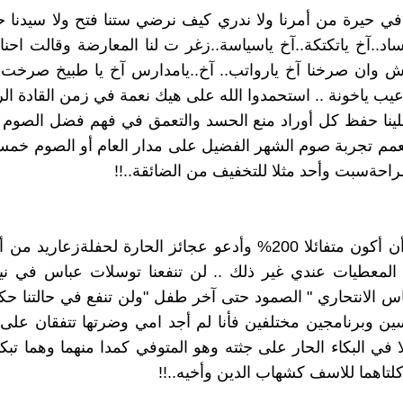
في حيرة من أمرنا ولا ندري كيف نرضي ستنا ‏فتح ولا سيدنا
ساد..آخ ياتكتكة..آخ ‏ياسياسة..زغر ت لنا المعارضة وقالت احنا 
يش وان صرخنا آخ يارواتب.. آخ..يامدارس آخ يا ‏طبيخ صرخت
يب ياخونة .. ‏استحمدوا الله على هيك نعمة في زمن القادة ‏الربان
لينا حفظ كل أوراد منع الحسد والتعمق في ‏فهم فضل الصوم
عمم تجربة صوم ‏الشهر الفضيل على مدار العام أو الصوم خمس
لراحةسبت وأحد مثلا للتخفيف من الضائقة..!!‏
كان بودي أن أكون متفائلا 200% وأدعو عجائز الحارة ‏لحفلةزعار
المعطيات عندي ‏غير ذلك .. لن تنفعنا توسلات عباس في ني
اس الانتحاري " الصمود حتى آخر طفل "ولن ‏تنفع في حالتنا ح
ين وبرنامجين ‏مختلفين فأنا لم أجد امي وضرتها تتفقان عل
ا في البكاء الحار على جثته وهو ‏المتوفي كمدا منهما وهما تب
لتاهما للاسف كشهاب الدين وأخيه..!!‏