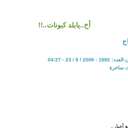
أخ..يابلد كبونات..!!
ج
20 / 9 / 23 - 04:27
ات ساخرة
أخبار..‏