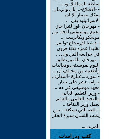
سلطة المماليك ود ...
-
-الاقتلاع-.. إيال وايزمان
يفكك معمار الإبادة
الإسرائيلية بفل ...
-
مهرجان -أورالتيرا جاز-
يجمع موسيقيي الجاز من
موسكو ويكاترينب ...
-
قطط الإرميتاج تواصل
تقليدا عمره ثلاثة قرون
في حراسة الفن وال ...
-
مهرجان مالمو ينطلق
اليوم بموسيقى وفعاليات
وأطعمة من مختلف أن ...
-
سوريا...عبارة -المعازف
حرام- تنشر على جدار
معهد موسيقي في دم ...
-
وزير التعليم العالي
والبحث العلمي والقائم
بعمل وزير الثقافة ...
-
اللغة التي تسكننا.. حين
يكتب اللسان سيرة العقل
المزيد.....
كتب ودراسات