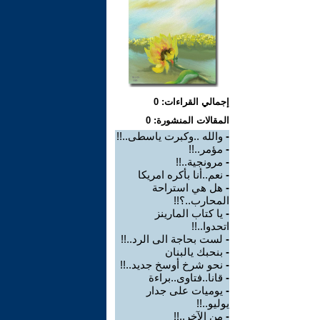
إجمالي القراءات: 0
المقالات المنشورة: 0
-
والله ..وكبرت ياسطى..!!
-
مؤمر..!!
-
مرونجية..!!
-
نعم..أنا بأكره امريكا
-
هل هي استراحة
المحارب..؟!!
-
يا كتاب المارينز
اتحدوا..!!
-
لست بحاجة الى الرد..!!
-
بنحبك يالبنان
-
نحو شرخ أوسخ جديد..!!
-
قانا..فتاوى..براءة
-
يوميات على جدار
يوليو..!!
-
من الآخر..!!