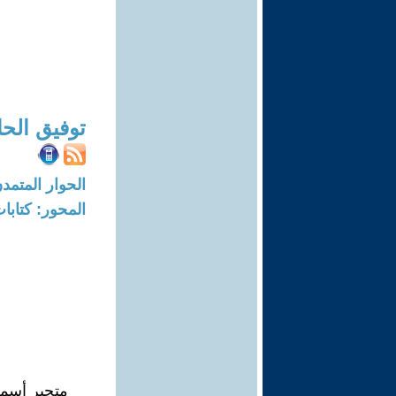
توفيق الحا
الحوار المتمدن-العدد: 1682 - 06
المحور: كتاب
متحير أسمع 