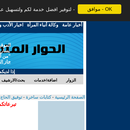
موافق - OK
لتوفير افضل خدمة لكم ولتسهيل عملي
أخبار عامة
-
وكالة أنباء المرأة
-
اخبار الأدب و
الموقع
يسارية
"من أج
حاز ال
إذا لديك
الزوار
اضافة/خدمات
بحث/الارشيف
الصفحة الرئيسية
-
كتابات ساخرة
-
توفيق الحاج
تبرعاتكم