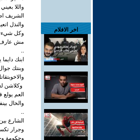
واللا بعين
الشريف اص
والنذل اتعين
اخر الافلام
وكل شيءتل
مش عارف ع
‏..‏
ابنك دايما 
وبنتك جوال
والاخوبتقات
‏ وكلاشن لغة 
العم يولع في
والخال بينف
‏..‏
الشارع بي
وجرار تكس
وحكومة وح