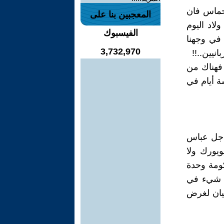
 حماس فان
المعجبين بنا على
ولاد اليوم
الفيسبوك
 في وجهنا
3,732,970
يين..!!‏
 فهناك من
ة أيام في
يد من أجل عباس
ويورك ولا
كومة وحدة
ى ‏شيء في
كيان لغرض