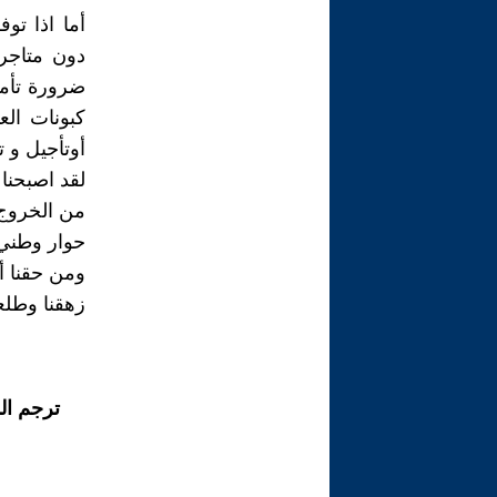
أما اذا تو
دون متاجر
ضرورة ‏تأم
كبونات الع
أوتأجيل و ‏
لقد اصبحنا
من الخروج م
‏حوار وطني
ومن حقنا أن
زهقنا وطلعت
ترجم ال