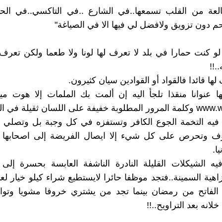
لعة من القلب تسمعها..في الشارع ..في التاكسي..في ‏الحا
حم دون تزويق ولافضل لي فيها الا في الصياغة"‏
لو كنت حمارا في بلد لا تعرف لها لونا ولا ‏طعما ولكن تعرف 
!!‏
 لها قائدا فالقواد أو القوادين سيان كثيرون.‏
ا عنوانا منقذا تلجأ اليه إن ألمت بك الملمات إلا ‏هوت 
 فيه التخمة الجوع الكافر وتستفزه في كل ‏وجبة بل وتصلي 
ف وتحرص على ‏كل شيء إلا ايصال الفريضة إلى اصحابها
ا.‏
فيه الشيكلات القليلة النادرة الناشفة العابسة ‏بحسرة إلى 
زاهية ‏السمينة..فتجد موظفا حائرا لايستطيع شراء كيلو خيار ‏
الفاتح من رمضان بينما تجد ‏من يشتري خروفا مشويا وتواب
انه ‏بعد التراويح..!!‏