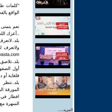
‏"كلمات طا
الواقع بالف
‏ ‏
نعم بتمنى 
..أعزك الله..
بلد..لاتعرف
ولاتعرف له
بلد..تلاصق
أول الصفو
فلغاية ‏أو دني
بلد..تنظر 
المورقة ال
افطار في 
السهرة مع خل
المزيد.....