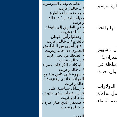
-
مقامات وقف السرسرية
رة..ترسم
/ د. خالد زغريت
-
مدينة فاضلة بالطرة
رذيلة بالنقش / د. خالد
زغريت
-
في الطريق إلى الهفا /
لها رائحة
د. خالد زغريت
-
وحطوا رأس الوطن
بالخرج / د. خالد زغريت
-
قلق أممي من الباطرش
ميل مشهور
الحموي / د. خالد زغريت
-
الضحك من لحى الزمان
/ د. خالد زغريت
مباهاة في
-
لو كانت الكرافات حمراء
/ د. خالد زغريت
 وان حدث
-
سهرة على كأس متة مع
المهاتما غاندي وعنزته / د.
خالد زغريت
الدولارات
-
رسائل سياسية على
قياس قبقاب ستي خدوج /
لعمل سلطة
د. خالد زغريت
عه لقضاء
-
صديقي الذي صار عنزة /
د. خالد زغريت
المزيد.....