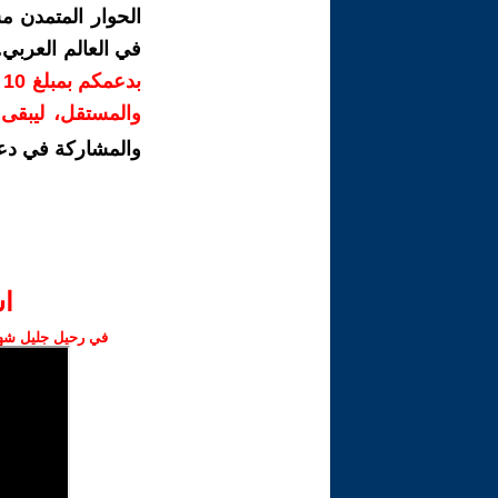
الحوار المتمدن م
في العالم العربي
ب
والمستقل، ليبقى ص
والمشاركة في دع
ا‫
في رحيل جليل شهبا