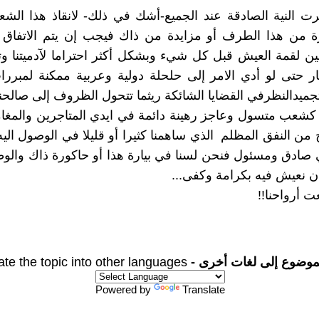
فرت النية الصادقة عند الجميع-أشك في ذلك- ‏لانقاذ هذا الشع
ة من هذا الطرف أو ‏مزايدة من ذاك فيجب إن يتم الاتفاق
ين لقمة العيش قبل كل شيء وبشكل أكثر احتراما ‏لآدميتنا وت
ار حتى لو أدي الامر إلى ‏حلحلة دولية وعربية ممكنة لمبرر
تجميدالنظرفي القضايا الشائكة ريثما تتحول الظروف إلى ‏صالحنا 
 كشعب متسول وعاجز رهينة دائمة في ايدي ‏المتاجرين والمغام
ن النفق المظلم ‏‏ الذي ساهمنا كثيرا أو قليلا في الوصول الي
 صادق ومسئول فنحن لسنا في بيارة هذا أو ‏حاكورة ذاك والو
 نعيش فيه ‏بكرامة وكفى...‏
 أرواحنا!!‏
موضوع إلى لغات أخرى -
ate the topic into other languages
Powered by
Translate