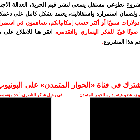
شروع تطوعي مستقل يسعى لنشر قيم الحرية، العدالة الاجتم
. ولضمان استمراره واستقلاليته، يعتمد بشكل كامل على دعمك
دعمكم بمبلغ 10 دولارات سنويًا أو أكثر حسب إمكانياتكم، تساهمون في استم
وتًا قويًا للفكر اليساري والتقدمي
،
انقر هنا للاطلاع على 
م هذا المشروع
.
شترك في قناة «الحوار المتمدن» على اليوتيوب
ز، عضو هيئة إدارة الحوار المتمدن
في رحيل شاكر الناصري، أحد مؤسسي 