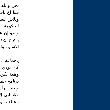
نحن والله 
قلنا آخ ياف
‏وبلاش تنب
الحكومة ..ع
ويبدو إن ع
يقترح إن ت
‏الاسبوع وا
ياجماعة ..‏
وهنية لكن 
‏برنامج حم
وطنية برأس
حياة ابي إل
مختلف.. ‏وك