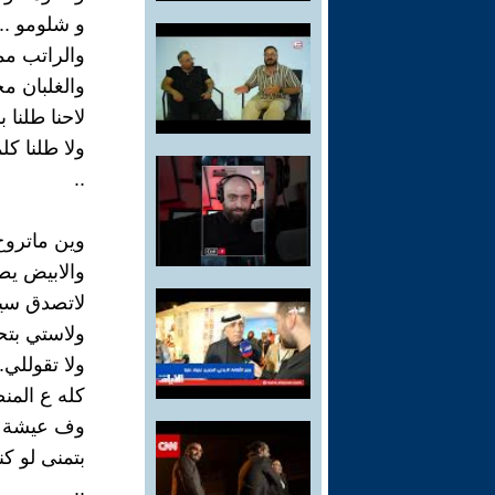
و شلومو ..
والراتب م
والغلبان م
لاحنا طلنا ب
ولا طلنا كل
‏..‏
وين ماترو
والابيض يط
لاتصدق سيد
ولاستي بتح
ولا تقوللي.
كله ع المن
وف عيشة س
بتمنى لو كن
‏..‏