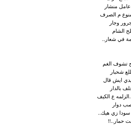
عامل منشار
منوع م الصرف
جرور وجار
لح الشام ‏
مة في شعار..‏
ح تشوف الغم
لع شحبار
ي ايش قال ‏
لف بالدار
.الزلمه ع الكيف
صب دوار
ودا زي هيك..‏
ت حمار..!!‏