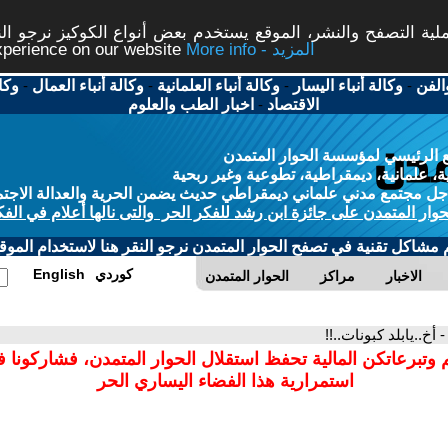
ة التصفح والنشر، الموقع يستخدم بعض أنواع الكوكيز نرجو النق
More info - المزيد
experience on our website
الفن
-
وكالة أنباء اليسار
-
وكالة أنباء العلمانية
-
وكالة أنباء العمال
-
وكا
الاقتصاد
-
اخبار الطب والعلوم
 الرئيسي لمؤسسة الحوار المتمدن
، علمانية، ديمقراطية، تطوعية وغير ربحية
ل مجتمع مدني علماني ديمقراطي حديث يضمن الحرية والعدالة الاجتم
حوار المتمدن على جائزة ابن رشد للفكر الحر والتى نالها أعلام في الفك
م مشاكل تقنية في تصفح الحوار المتمدن نرجو النقر هنا لاستخدام الموقع
كوردي
English
الاخبار
مراكز
الحوار المتمدن
- أخ..يابلد كبونات..!!
 وتبرعاتكن المالية تحفظ استقلال الحوار المتمدن، فشاركونا 
استمرارية هذا الفضاء اليساري الحر