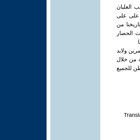
ب الغلبان
 على على
اريخنا من
ات الحصار
‏
رين ولابد
ه من خلال
طن للجميع
Transl