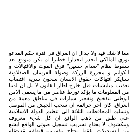
مما لا شك فيه ولا جدال ان العراق في فترة حكم المدعو
نوري المالكي انحدر انحدارا خطيرا لم يكن متوقع بعد
سقوط نظام "صدام حسين" فرق الموت والاغتيالات و
الكواتم و مجزرة الزركة وصولة الفرسان الصقلاوية
سبايكر انتهاكات حقوق الانسان سجون سرية اغتصاب
تعذيب ميليشيات قتل خارج اطار القانون لا بل ان لدينا
من المعلومات ما يؤكد تورط عناصر من ما يسمى الامن
الوطني بتفخيخ وتفجير سيارات في مناطق معينة من
العراق, كان اخر جرائمه ان سحب الجيش من الموصل
وتسليم المحافظات الثلاثة الى تنظيم الدولة الاسلامية
على طبق من ذهب الواقع ان كل شيء معروف
ومكشوف لا يحتاج تسريب تسجيل صوتي الواقع ابشع
من التسجيلات, فقط نحتاج مؤسسة قضائية مُستقلة