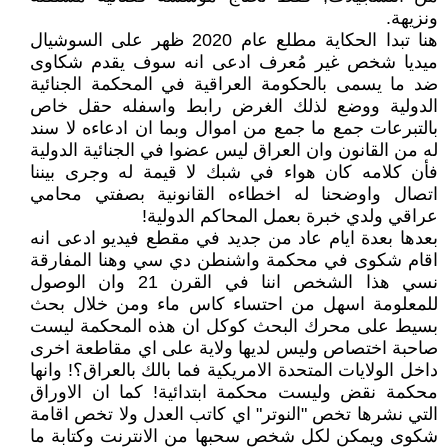
ونزيهة.
هنا تبدا الحكاية مطلع عام 2020 ظهر على السوشيال
ميديا شخص غير مُعرف ادعى انه سوف يقدم شكاوى
ضد ما يسمى بالحكومة العراقية في المحكمة الجنائية
الدولية ووضع لذلك الغرض رابط واسفله حقل خاص
بالتبرعات جمع ما جمع من اموال وبما ان ادعاءه لا سند
له من القانون وان العراق ليس عضوا في الجنائية الدولية
فأن كلامه كان هواء في شبك لا قيمة له وجرى بيننا
اتصال واوضحنا له اخطاءه القانونية بصفتي محامي
عراقي ولدي خبرة بعمل المحاكم الدولية!
بعدها بعدة ايام عاد من جديد في مقطع فيديو ادعى انه
اقام شكوى في محكمة واشنطن دي سي وهنا المفارقة
نسي هذا الشخص اننا في القرن 21 وان الوصول
للمعلومة اسهل من احتساء كاس ماء ومن خلال بحث
بسيط على محرك البحث كوكل ان هذه المحكمة ليست
صاحبة اختصاص وليس لديها ولاية على اي مقاطعة اخرى
داخل الولايات المتحدة الامريكية فما بالك بالعراق؟! وانها
محكمة نقض وليست محكمة ابتدائية! كما ان الاوراق
التي نشرها تخص "النوتر" اي كاتب العدل ولا تخص اقامة
شكوى ويمكن لكل شخص سحبها من الانترنت وكتابة ما