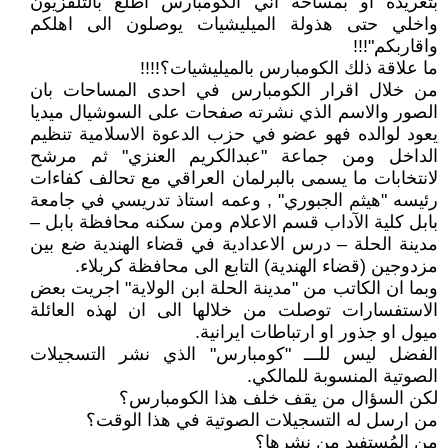
بتغريدة او بمساحة اني الكومبارس اطلع بالتلفزيون
واخلي حتى هذولة الميليشيات يوصلون الى اهلكم
واقاربكم"!!!
ما علاقة ذلك الكومبارس بالميليشيات؟!!!!
من خلال اقرار الكومبارس في احدى المساحات بان
الصور والاسم الذي نشرته صفحات على السوشيال ميديا
يعود لوالده فهو عضو في حزب الدعوة الاسلامية تنظيم
الداخل ومن جماعة "عبدالكريم العنزي" ثم مرشح
لانتخابات ما يسمى بالبرلمان العراقي مع تحالف كفاءات
رئيسه "هيثم الجبوري" , وعمه استاذ تدريسي في جامعة
بابل كلية الآداب قسم الاعلام ومن سكنه محافظة بابل –
مدينة الحلة – درس الاعدادية في قضاء الهندية ضع بين
مزدوجين (قضاء الهندية) التابع الى محافظة كربلاء.
وبما ان الكاتب من "مدينة الحلة ابن الولاية" اجريت بعض
الاستفسارات توصلت من خلالها الى ان لهذه العائلة
ميول او جذور او ارتباطات ايرانية.
الفضل ليس للـــ "كومبارس" الذي نشر التسجيلات
الصوتية المنسوبة للمالكي.
لكن السؤال من يقف خلف هذا الكومبارس؟
من ارسل له التسجيلات الصوتية في هذا الوقت؟
من المُستفيد من نشرها؟