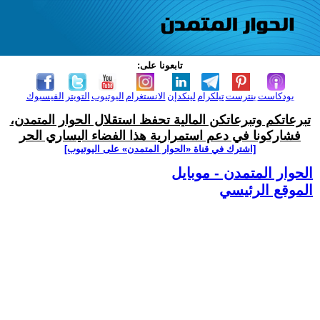
تابعونا على:
بودكاست
بنترست
تيلكرام
لينكدإن
الانستغرام
اليوتيوب
التويتر
الفيسبوك
تبرعاتكم وتبرعاتكن المالية تحفظ استقلال الحوار المتمدن،
فشاركونا في دعم استمرارية هذا الفضاء اليساري الحر
[اشترك في قناة ‫«الحوار المتمدن» على اليوتيوب]
الحوار المتمدن - موبايل
الموقع الرئيسي