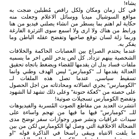
يشاء!
في كل زمان ومكان ولكل راقص مُطبلين ضجت به
مواقع السوشيال ميديا ووسائل الاعلام وجعلت منه
حكاية لم اهتم بما يسطر من انشاء يصلني فيديو من هنا
ورابط من هناك ولا ارى ولا اسمع سوى الثرثرة الفارغة
وربما زلة لسان توقع صاحبها وتفضح عقله الباطن وما
يفكر به.
عندما يحتدم الصراع بين العصابات الحاكمة والخلافات
الشخصية بينهم تزداد, كل لص يدخر للص اخر ما يسميه
ملفات فساد بدل ان يقدمها للقضاء ويضغط باتجاه تحقيق
العدالة يقدمها لــ "كومبارس" ليس الهدف وطني وانما
تسقيط سياسي, عندما تصل هذه الملفات لــ
"الكومبارس" يجري اتصالاته ومحادثاته من اجل الحصول
على حصته من "كعكة حنونة" وعلى ذلك تشهد لنا الشهود
وتفضح الكومبارس تسجيلات صوتية!
انتشرت العديد من مقاطع الصوت المُسربة والفيديوهات
للــ "كومبارس" فيها ما فيها من تهجم واساءة على
سيدات عراقيات ونشر صور وجوازات سفر توضح مدى
الضحالة الاخلاقية التي وصل لها الكومبارس لكن من بين
ما يلفت الانتباه ويبقى راسخا في الذاكرة قوله "او