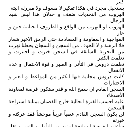
كبير
يستحيل مجرد في هكذا تفكير لا مسوف ولا مبررله البتة
الهروب من التحديات ضعف و خذلان هذا ليس شيم
الرجال
الهروب او التهرب من الواقع و الظروف الحياتية جبن و
عار
المواجهة و المقاومة و المصادمة حتي الرمق الاخير شعار
فلا الرهبة و لا الخوف من السجن و السجان يجعلنا نهرب
من التجربة السابقة في السجن خبرت و اختبرت و
تعلمت الكثير
تعلمت دروس في التأني و الصبر و قوة الاحتمال و عدم
الانفعال
كانت دروس مجانية فيها الكثير من المواعظ و العبر و
الاختبارات
السجن القادم ان سمح الله و قدر ستكون فرصة لمعاودة
الأصدقاء
عليه احسب الفترة الحالية خارج القضبان بمثابة استراحة
السجين
لن يكون السجن القادم عصياً غريباً موحشاً فقد عركته و
خبرته
سأغتنم الفرصة السانحة لمزيد من التأمل و التدبر و ثقل