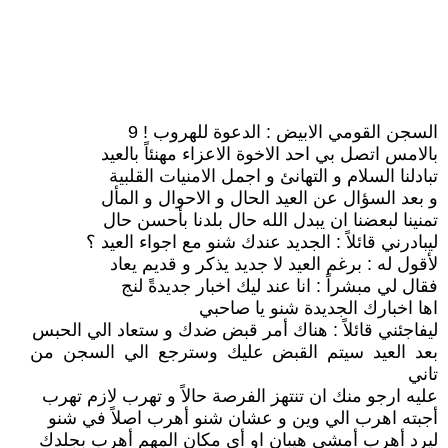
السجن القومي الابيض : الدعوة للهروب ! 9
بالامس اتصل بي احد الاخوة الاعزاء مهنئاً بالعيد
تبادلنا السلام و التهانئ و اجمل الامنيات القلبية
و بعد السؤال عن العيد الحال و الاحوال و المأل
تمنينا لبعضنا ان يبدل الله حال بلدنا بأحسن حال
ليبادرني قائلاً : الجديد عندك شنو مع اجواء العيد ؟
لأقول له : برغم العيد لا جديد يذكر و قديم يعاد
فقال لي مبشراً : انا عند ليك اخبار جديدةً لنج
اها اخبارك الجديدة شنو يا صاحبي
ليفاجئني قائلاً : هناك أمر قبض ضدك و ستعاد الي الحبس
بعد العيد سيتم القبض عليك وسترجع الي السجن من
تاني
عليه ارجو منك ان تنتهز الفرصة حالاً و تهرب لازم تهرب
أجبته اهرب الي وين و عشان شنو أهرب اصلاً في شنو
ليرد أهرب أمشي هيبان او أي مكان المهم أهرب بجلدك