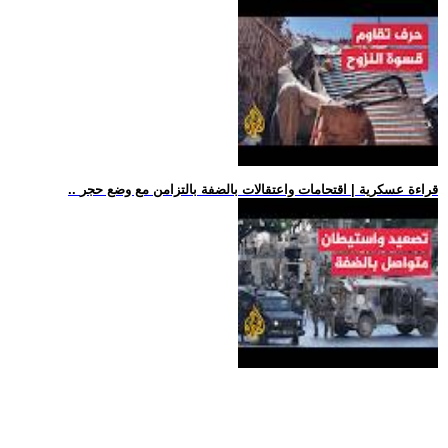
.. قراءة عسكرية | اقتحامات واعتقالات بالضفة بالتزامن مع وضع حجر