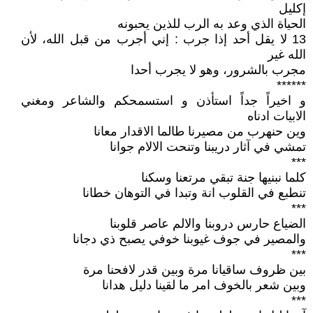
إكليل
الحياة الذي وعد به الرب للذين يحبونه
13 لا يقل أحد إذا جرب : إني أجرب من قبل الله، لأن
الله غير
مجرب بالشرور، وهو لا يجرب أحدا
******
و اخيراً جداً استأذن و استسمحكم والشاعر ومغني
الابيات ادناه
وين حنهرب من مصيرنا طالما الاقدار معانا
تمشي في آثار دريبنا وتنحت الالام جوانا
***
كلما نبنيها جنة تبقي مرتعنا وسكنا
تنطبع في القلوب انة وتبدا في التوهان خطانا
***
الضياع حارس دروبنا والالم عاصر قلوبنا
والمصير في جوف غيوبنا خوفي يصبح ذي دجانا
***
بين ظروف ساقيانا مرة وبين قدر لافحنا مرة
وبين شعر بالخوف امر ما لقينا دليل هدانا
***