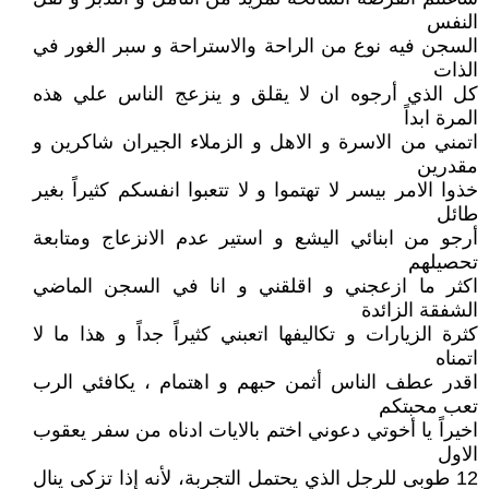
النفس
السجن فيه نوع من الراحة والاستراحة و سبر الغور في
الذات
كل الذي أرجوه ان لا يقلق و ينزعج الناس علي هذه
المرة ابداً
اتمني من الاسرة و الاهل و الزملاء الجيران شاكرين و
مقدرين
خذوا الامر بيسر لا تهتموا و لا تتعبوا انفسكم كثيراً بغير
طائل
أرجو من ابنائي اليشع و استير عدم الانزعاج ومتابعة
تحصيلهم
اكثر ما ازعجني و اقلقني و انا في السجن الماضي
الشفقة الزائدة
كثرة الزيارات و تكاليفها اتعبني كثيراً جداً و هذا ما لا
اتمناه
اقدر عطف الناس أثمن حبهم و اهتمام ، يكافئي الرب
تعب محبتكم
اخيراً يا أخوتي دعوني اختم بالايات ادناه من سفر يعقوب
الاول
12 طوبى للرجل الذي يحتمل التجربة، لأنه إذا تزكى ينال