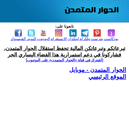
تابعونا على:
بودكاست
بنترست
تيلكرام
لينكدإن
الانستغرام
اليوتيوب
التويتر
الفيسبوك
تبرعاتكم وتبرعاتكن المالية تحفظ استقلال الحوار المتمدن،
فشاركونا في دعم استمرارية هذا الفضاء اليساري الحر
[اشترك في قناة ‫«الحوار المتمدن» على اليوتيوب]
الحوار المتمدن - موبايل
الموقع الرئيسي