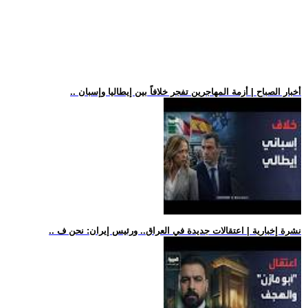
.. أخبار الصباح | أزمة المهاجرين تفجر خلافاً بين إيطاليا وإسبان
.. نشرة إخبارية | اعتقالات جديدة في العراق.. ورئيس إيران: نحن ف