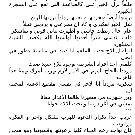
طبعاً نزل الخبر علي كالصاعقة التي تقع علي الشجرة
الكبيرة
ترميها أرضاً وتحرقها و تحيلها رماداً تزريها للريح
شل الخبر تفكيري و كاد ان يصرعني و يرديني قتيلاً
علي حال ربطت جاشي و اظهرت ثباتي قوتي و تماسكي
فلت لنفسي سراً أحدثها أواسيها الله يكضب الشينة
المنكورة !
ليواصل الاخ حديثه الملغم انا كنت في مناسبة فطور في
الحي
كلمني احد افراد الشرطة بوجود بلاغ جديد ضدك
مردداً بالحاح المهم في الامر لازم تهرب أمرك بهمنا جداً
فأهرب
شكرته مردداً انا الاخر في نفسي مقطع الاغنية المحببة
لي
وين حنهرب من مصيرنا طالما الاقدار معانا
تمشي في آثار دريبنا وتنحت الالام جوانا
***
غريب جداً تكرار الدعوة للهرب بشكل واخر و الفكرة
مرفوضة
فأن نواجه زخم الحياة كلها برعونتها وقسوتها وهو سجن