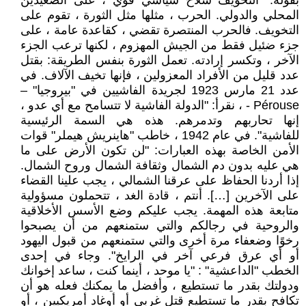
بقوله: "التخويف سلاح سياسي قوي ، على الصعيدين
المحلي والدولي. الحرب ، مثلها مثل الثورة ، تقوم على
التخويف. فالحرب المنتصرة تقضي ، كقاعدة عامة ، على
جزء ضئيل فقط من الجيش المهزوم ، لكنها ترعب الجزء
الآخر ، وتكسر إرادته. تعمل الثورة بنفس الطريقة: بقتل
عدد قليل من الأفراد المعزولين ، فإنها تخيف الآلاف. في
عدد 21 مارس 1923 لجريدة الفاشيين في "بيروجيا" –
Pérouse - ، نقرأ: "الدولة الفاشية لا تتسامح مع أي عدو ،
إنها تحاربهم وتدمرهم. هذه هي السمة الرئيسية
للفاشية". في عام 1942 ، خاطب "هاينريش هيملر" قوات
الأمن الخاصة بهذه العبارات: "لن تكون الأرض على ما
هي عليه بدون دم الشمال وثقافة الشمال وروح الشمال.
إذا أردنا الحفاظ على عرقنا الشمالي ، يجب علينا القضاء
على الآخرين […]. أنتم ، قادة الغد ، تتحملون مسؤولية
متابعة هذه المهمة. يجب عليكم وضع الأسس الأخلاقية
والروحية في رجالكم والتي ستمنعهم من أن يصبحوا
رخوًا وضعفاء مرة أخرى والتي ستمنعهم من قبول اليهود
أو أي عرق فرعي آخر في الرايخ". وجاء في إحدى
الخطب "الداعشية" : "يا موحد ، أينما كنت ، ساعد إخوانك
ودولتك بقدر ما تستطيع ، وأفضل ما يمكنك فعله هو أن
تكافح بقدر ما تستطيع قتل غربي أو أوغاد أمريكيين ، أو