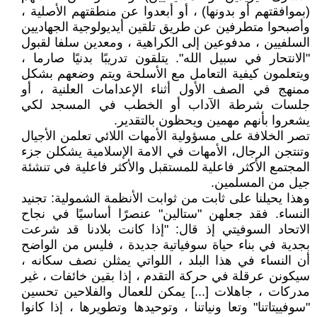
(بموافقتهم أو بدونها) ، أو أبعدوا عن منطقتهم الأصلية ،
وأصبحوا متطرفين عن طريق تلقين أيديولوجية الجهاديين
السلفيين ، مدفوعين إلى الكراهية ، ومعدين سلفا لقبول
"الانتحار في سبيل الله". يتلقون تدريبًا بدنيًا صارما ،
ويتعلمون كيفية التعامل مع الأسلحة ويتم وضعهم بشكل
ممنهج في الصف الأول أثناء الإعدامات العلنية ، أو
جلسات شرطة الآداب أو الخطب في المسجد لكي
يشعروا بأنهم مهمين ويحظون بالتقدير.
تصر الخلافة على مسؤولية الأمهات اللائي تعلمن الأجيال
وتنتجن الرجال، الأمهات في الامة الإسلامية يشكلن جزء
المجتمع الأكثر فاعلية للمستقبل والأكثر فاعلية في تنشئة
جيل من المسلمين.
وهذا يحيلنا على ثابت من ثوابت الأنظمة الشمولية: تجنيد
النساء. فقد جعلهن "ستالين" عنصرًا أساسيًا في نجاح
الاتحاد السوفيتي إذ قال: "إذا كانت بلادنا قد شرعت
بجدية في بناء حياة سوفياتية جديدة ، فليس من الواضح
أن النساء في هذا البلد ، اللواتي يمثلن نصف سكانه ،
سيكونن عرقلة في حركة التقدم ، إذا بقين خائفات ، غير
مدركات ، جاهلات [...] يمكن للعمال والفلاحين تحسين
"سوفييتاتنا" وتعا ونياتنا ، وتوحيدها وتطويرها ، إذا كانوا