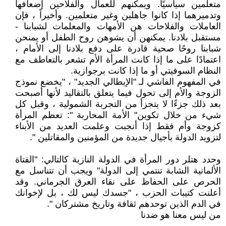
متعلمين سياسيًا. ويمكنهم للعمال والفلاحين إضعافها
وتدميرهما إذا كانوا جاهلين وغير متعلمين. وأخيراً ، فإن
العاملات والفلاحات هن الأمهات والمعلمات لشبابنا -
مستقبل بلادنا. يمكنهن أن يشوهن روح الطفل أو يمنحن
شبابنا روحًا صحية قادرة على دفع بلادنا إلى الأمام ،
اعتمادًا على ما إذا كانت المرأة الأم تشعر بالتعاطف مع
النظام السوفيتي أو ما إذا كانت برجوازية.
في المفهوم الفاشي لـ "الإيطالي الجديد" ، "يخضع نموذج
الزوجة والأم إلى تحول فيما يتعلق بالتقاليد لأنها أصبحت
بعد ذلك جزءًا لا يتجزأ من التجربة الشمولية ، وقبل كل
شيء من خلال تكوين" الأمة المحاربة ": تعظم المرأة
كزوجة وأم فقط إذا أنجبت وعلمت العديد من الأبناء
لتزويد الدولة بأجيال جديدة من المؤمنين والمقاتلين ".
وحدد هتلر دور المرأة في الدولة النازية كالتالي: "الفتاة
الألمانية الشابة تنتمي إلى الدولة" ويجب أن تتناسل مع
الحرص على الحفاظ على نقاء العرق الجرماني. وقد
أعلنت كتيبات الحزب ، "جسدك ليس لك ، بل لإخوانك
في الدم الذين توحدهم ثقافة وتاريخ مشتركان ".
من ليس معنا هو ضدنا