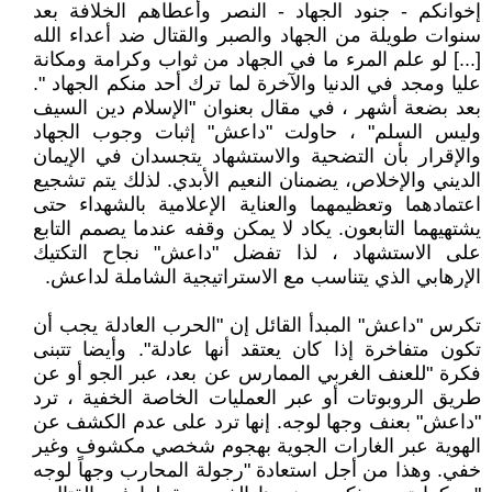
إخوانكم - جنود الجهاد - النصر وأعطاهم الخلافة بعد
سنوات طويلة من الجهاد والصبر والقتال ضد أعداء الله
[...] لو علم المرء ما في الجهاد من ثواب وكرامة ومكانة
عليا ومجد في الدنيا والآخرة لما ترك أحد منكم الجهاد ".
بعد بضعة أشهر ، في مقال بعنوان "الإسلام دين السيف
وليس السلم" ، حاولت "داعش" إثبات وجوب الجهاد
والإقرار بأن التضحية والاستشهاد يتجسدان في الإيمان
الديني والإخلاص، يضمنان النعيم الأبدي. لذلك يتم تشجيع
اعتمادهما وتعظيمهما والعناية الإعلامية بالشهداء حتى
يشتهيهما التابعون. يكاد لا يمكن وقفه عندما يصمم التابع
على الاستشهاد ، لذا تفضل "داعش" نجاح التكتيك
الإرهابي الذي يتناسب مع الاستراتيجية الشاملة لداعش.
تكرس "داعش" المبدأ القائل إن "الحرب العادلة يجب أن
تكون متفاخرة إذا كان يعتقد أنها عادلة". وأيضا تتبنى
فكرة "للعنف الغربي الممارس عن بعد، عبر الجو أو عن
طريق الروبوتات أو عبر العمليات الخاصة الخفية ، ترد
"داعش" بعنف وجها لوجه. إنها ترد على عدم الكشف عن
الهوية عبر الغارات الجوية بهجوم شخصي مكشوف وغير
خفي. وهذا من أجل استعادة "رجولة المحارب وجهاً لوجه