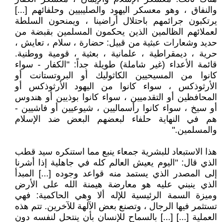
والنفاق ، وهو معسكر اليهود والصليبيين وحلفائهم [...]
يرتكبون جرائمهم باحتلال أراضينا ، ويمنحون السلطة
لعملائهم الظالمين الذين يحكمون المسلمين بقبضة من
حديد وشعارات عبثية من قبيل: حضارة ، سلام ، تعايش ،
حرية ، ديمقراطية ، علمانية ، بعثية ، قومية ووطنية.
قائمة الأعداء (غير شاملة) طويلة جداً: "الكفار - سواء
كانوا من المسيحيين الكاثوليك أو البروتستانت أو
الأرثوذكس ، سواء كانوا من اليهود الأرثوذكس أو
المحافظين أو التقدميين ، سواء كانوا بوذيين أو هندوس
أو سيخ ، سواء كانوا رأسماليين ، شيوعيين أو فاشيين -
هم في النهاية حلفاء لبعضهم البعض ضد الإسلام
والمسلمين."
هذا الاستبعاد للبشرية جمعاء ينبع مما استنكره سيد قطب
الذي قال: "اليوم يعيش العالم كله في جاهلية إذا أشرنا
إلى المصدر الذي يستمد منه قواعد وجوده [...] المبدأ
الذي ينبني عليه هو معارضة هيمنة الله على الأرض
وميزة السمة الرئيسية للإله ألا وهي الحاكمية: فهي
تستثمر فيها الرجال ، وتصنع بعض الآلهة للآخرين. تتم هذه
العملية [...] [...] بالسماح للإنسان بأن ينتحل لنفسه دون