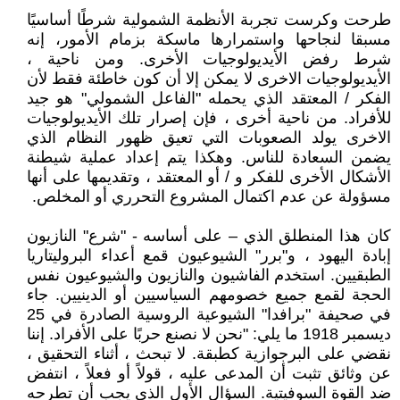
طرحت وكرست تجربة الأنظمة الشمولية شرطًا أساسيًا
مسبقا لنجاحها واستمرارها ماسكة بزمام الأمور، إنه
شرط رفض الأيديولوجيات الأخرى. ومن ناحية ،
الأيديولوجيات الاخرى لا يمكن إلا أن كون خاطئة فقط لأن
الفكر / المعتقد الذي يحمله "الفاعل الشمولي" هو جيد
للأفراد. من ناحية أخرى ، فإن إصرار تلك الأيديولوجيات
الاخرى يولد الصعوبات التي تعيق ظهور النظام الذي
يضمن السعادة للناس. وهكذا يتم إعداد عملية شيطنة
الأشكال الأخرى للفكر و / أو المعتقد ، وتقديمها على أنها
مسؤولة عن عدم اكتمال المشروع التحرري أو المخلص.
كان هذا المنطلق الذي – على أساسه - "شرع" النازيون
إبادة اليهود ، و"برر" الشيوعيون قمع أعداء البروليتاريا
الطبقيين. استخدم الفاشيون والنازيون والشيوعيون نفس
الحجة لقمع جميع خصومهم السياسيين أو الدينيين. جاء
في صحيفة "برافدا" الشيوعية الروسية الصادرة في 25
ديسمبر 1918 ما يلي: "نحن لا نصنع حربًا على الأفراد. إننا
نقضي على البرجوازية كطبقة. لا تبحث ، أثناء التحقيق ،
عن وثائق تثبت أن المدعى عليه ، قولاً أو فعلاً ، انتفض
ضد القوة السوفيتية. السؤال الأول الذي يجب أن تطرحه