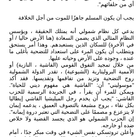
أي من حلفائهم".
يجب أن يكون المسلم جاهزًا للموت من أجل الخلافة
يدعي كل نظام شمولي أنه يمتلك الحقيقة ، ويؤسس
النظام المثالي الذي يضمن السعادة (هنا الأرض حاليا / أو
في الآخرة) للسكان الذين يستعبدهم. وهذا أمر يستحق
ويتطلب أن يكون المرء على استعداد للتضحية بأغلى ما
عنده ، وجوده على الأرض وحياته عليها.
من خلال تمجيد التفوق القومي (الفاشية ، النازية) أو
الأممية البروليتارية (الشيوعية) ، تقدر الدولة الشمولية
روح التضحية وتزيد من تفاقمها وتقديسها. فقد أكد
"موسوليني" أن: "الفاشية هي مفهوم ديني للحياة".
ويمكن للمرء أن يقرأ ، في الجريدة الرسمية للحزب
الفاشي: "يجب أن يخدم رجل الميليشيا الفاشي إيطاليا
بكل نقاء ، بروح مشبعة بالتصوف العميق ، يدعمه إيمان
لا يتزعزع و مصممًا على التضحية التي تعتبر دروة إيمانه".
إن الحزب الشمولي هو الذي يجسد القضية ولا خلاص
ضده أو خارجه.
وأعلن تروتسكي نفس الشيء في وقت مبكر جدًا ، أمام