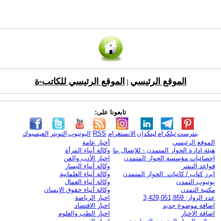
الموقع الرئيسي
الموقع الرئيسي للكاتب-ة
|
تابعونا على:
بنترست
تيلكرام
لينكدإن
الانستغرام
RSS
اليوتيوب
التويتر
الفيسبوك
الموقع الرئيسي
أخبار عامة
هيئة ادارة الحوار المتمدن - للإتصال بنا
وكالة أنباء المرأة
إحصائيات مؤسسة الحوار المتمدن
اخبار الأدب والفن
قواعد النشر
وكالة أنباء اليسار
ابرز كتاب / كاتبات الحوار المتمدن
وكالة أنباء العلمانية
يوتيوب التمدن
وكالة أنباء العمال
مكتبة التمدن
وكالة أنباء حقوق الإنسان
عدد الزوار: 3,429,051,859
اخبار الرياضة
اضافة موضوع جديد
اخبار الاقتصاد
اضافة الاخبار
اخبار الطب والعلوم