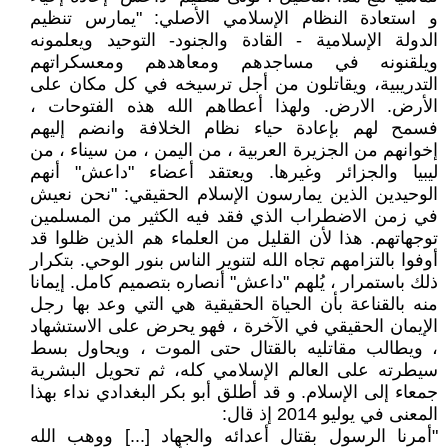
و استعادة النظام الإسلامي الأصلي: "يمارس تنظيم
الدولة الإسلامية - القادة والجنود- التوحيد ويعلمونه
ويلقنونه في مساجدهم ومعاهدهم ومعسكراتهم
التدريبية، ويقاتلون من أجل ترسيخه في كل مكان على
الأرض. الارض. ولهذا أعطاهم الله هذه الفتوحات ،
فسمح لهم بإعادة حياء نظام الخلافة وانضم إليهم
إخوانهم من الجزيرة العربية ، من اليمن ، من سيناء ، من
ليبيا والجزائر وغيرها. ويعتقد أعضاء "داعش" أنهم
الوحيدين الذين يمارسون الإسلام الحقيقي: "نحن نعيش
في زمن الاضطراب الذي فقد فيه الكثير من المسلمين
توجهاتهم. هذا لأن القليل من العلماء هم الذين ظلوا قد
أوفوا بالتزامهم تجاه الله لتنوير الناس بنور الوحي. بتكرار
ذلك باستمرار ، يُلهم "داعش" أنصاره بتصميم كامل. إيمانا
منه بالقناعة بأن الحياة الحقيقية هي التي وعد بها رجل
الإيمان الحقيقي في الآخرة ، فهو يحرض على الاستشهاد
، ويطالب مقاتليه بالقتال حتى الموت ، ويحاول بسط
سيطرته على العالم الإسلامي كله، ثم تحويل البشرية
جمعاء إلى الإسلام. و قد أطلق أبو بكر البغدادي نداء بهذا
المعنى في يوليو 2014 إذ قال:
"أمرنا الرسول بقتال أعدائه والجهاد [...] ووهب الله