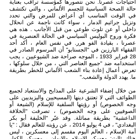
احتياجات عصرنا. نحن نتصورها كمؤسسة تراقب بعناية
حالة الصحة السياسية للجسم الألماني ، والتي تكتشف
في الوقت المناسب أي أعراض للمرض والتي تحدد
وتزيل جراثيم الدمار ، سواء كانت ناجمة عن انحلال
داخلي أو عن تلوث طوعي من قبل الأجانب . هذه هي
فكرة وروح البوليس السياسي في الحالة العنصرية في
عصرنا ، بقيادة الفو هرر. في نفس العام ، أكد أحد
الفقهاء البارزين في "الجستابو" أن المرسوم الصادر في
28 فبراير 1933 ، الموجه صراحة ضد الشيوعيين ، يجب
استخدامه ضد "جميع العناصر التي ، من خلال سلوكها ،
تعرض أعمال إعادة بناء الشعب الألماني للخطر بطريقة
ما. يهدد الدولة والشعب."
من خلال إضفاء الشرعية على المذابح والاستعباد لجميع
الطوائف التي لا تعتنق دينها (المسيحيين واليزيديين على
وجه الخصوص) أو رؤيتها السلفية للإسلام (الشيعة أو
الصوفيين على وجه الخصوص) ، تصرفت "الخلافة
الداعشية" بطريقة مماثلة. وقد عبّر "الخليفة أبو بكر
البغدادي" ، في 4 يوليو 2014 ، عن رؤيته للعالم فقال : "يا
أمة الإسلام ، العالم اليوم مقسم إلى معسكرين ، ليس
هناك ثالث: معسكر الإسلام والإيمان ، معسكر الكفار