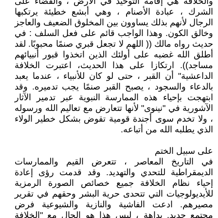
والخلافة هي إقامة التوحيد في الأرض ، والقضاء على
الشرك ، عبادة الأصنام ، وهي أبشع خطيئة يرتكبها
الرجال لأنهم بذلك يساوون بين المخلوق الضعيف والعاجز
وخالق الكون. وهذا الواجب قائم على فعل السلف : في
حديث رواه مالك (( اللهم لا تجعل قبري صنمًا محبوبًا. لقد
أطلق الله غضبه على أولئك الذين اتخذوا قبور أنبيائهم
مساجد)). ارتكازا على هذا الحديث، اعتبرت الخلافة
الداعشية" أن القبر ، حتى لو كان للأنبياء ، عندما يعبد
بالدعاء والسجود ، يصبح القبر صنمًا يجب تدميره. وقد
ابتهجت بإحياء هذه الممارسة النبوية عبر تدمير الآثار
الآشورية في "نينوى" لأنها تتعارض مع تعاليم الله ورسوله
، ولا تخدم سوى أجندة قومية تقوض بشكل خطير الولاء
الذي يطلبه الله من أتباعه.
على سبيل الختم
في التاريخ المعاصر ، تتعرض القيم والممارسات
الديمقراطية للتحدي والتهديد. وقد قدمت رؤى إعادة
إحياء نظام الخلافة جميع خصائص الصورة الرمزية
للأيديولوجيات التي تتحدى حرية البشر وحقهم في تقرير
مصيرهم. ادعت الفاشية والنازية والشيوعية فرض
مجتمع جديد. بداهة ، ليس هذا هو الحال مع "الخلافة