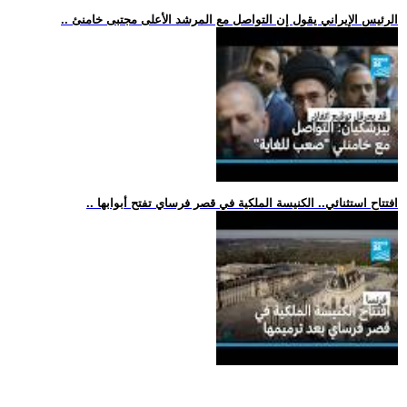
.. الرئيس الإيراني يقول إن التواصل مع المرشد الأعلى مجتبى خامنئ
.. افتتاح استثنائي.. الكنيسة الملكية في قصر فرساي تفتح أبوابها