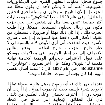
جموع ضحايا عمليات التطهير الكبرى في الديكتاتوريات
الشيوعية: "أعلم أنه لا يمكن لأحد أن يكون محقًا ضد
الحزب [...] لأن التاريخ لم يخلق أي وسيلة أخرى لتحقيق
ما عادل". وفي عام 1928 ، حذا "بياتاكوف" حذوه بعبارات
أكثر حماسة: "نحن لسنا مثل أي شخص آخر. نحن حزب
مكون من رجال يجعلون المستحيل ممكنا. وإذا طلب
الحزب ذلك ، إذا كان ذلك مهمًا أو ضروريًا ، فسنطرد من
عقولنا الأفكار التي دافعنا عنها لسنوات [...] نعم ، سأرى
الأسود حيث اعتقدت أني أرى الأبيض لأنه بالنسبة لي لا
حياة خارج الحزب ، خارج اتفاقه ". ودفع ستالين
الانحراف إلى حد إجبار المتهمين في محاكمات موسكو
على قبول الاعتراف بالجرائم الوهمية كخدمة نهائية
مقدمة لـ "الثورة". وهكذا فإن آخر تصريح ل"بوخارين" –
Boukharine - في عام 1937 كان : "عندما أسأل نفسي
اليوم: إذا كان يجب أن تموت ، فلماذا تموت؟
عندها يظهر ذلك فجأة بوضوح مذهل هاوية سوداء تمامًا.
لا يوجد شيء باسمه يجب أن يموت المرء ، إذا أردت أن
أموت دون أن أعترف بخطئي. وعلى العكس من ذلك ،
فإن كل الحقائق الإيجابية التي تتألق في الاتحاد
السوفياتي تتخذ أبعاداً مختلفة في وعي الإنسان. هذا ما