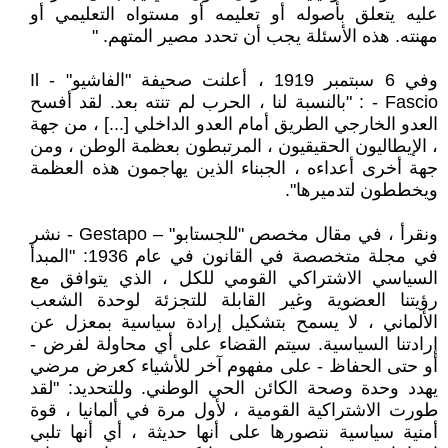
عليه يتعلق بأصوله أو تعليمه أو مستواه التعليمي أو
مهنته. هذه الأسئلة يجب أن تحدد مصير المتهم. "
وفي 6 سبتمبر 1919 ، أعلنت صحيفة "الفاشيو" - Il
Fascio - : "بالنسبة لنا ، الحرب لم تنته بعد. لقد أفسح
العدو الخارجي الطريق أمام العدو الداخلي [...] ، من جهة
، الإيطاليون الحقيقيون ، المرتبطون بعظمة الوطن ، ومن
جهة أخرى أعداءه ، الجبناء الذين يهاجمون هذه العظمة
ويخططون لتدميرها".
ونقرأ ، في مقال مخصص "للجستابو" – Gestapo - نشر
في مجلة متخصصة في القانون في عام 1936: "المبدأ
السياسي الاشتراكي القومي للكل ، الذي يتوافق مع
رؤيتنا العضوية وغير القابلة للتجزئة لوحدة الشعب
الألماني ، لا يسمح بتشكيل إرادة سياسية بمعزل عن
إرادتنا السياسية. سيتم القضاء على أي محاولة لفرض -
أو حتى الحفاظ - على مفهوم آخر للأشياء كعرض مرضي
يهدد وحدة وصحة الكائن الحي الوطني. وللتحديد: "لقد
طورت الاشتراكية القومية ، لأول مرة في ألمانيا ، قوة
أمنية سياسية نتصورها على أنها حديثة ، أي أنها تلبي