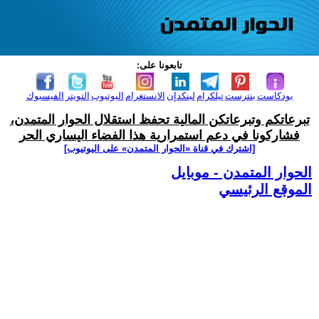
تابعونا على:
بودكاست
بنترست
تيلكرام
لينكدإن
الانستغرام
اليوتيوب
التويتر
الفيسبوك
تبرعاتكم وتبرعاتكن المالية تحفظ استقلال الحوار المتمدن،
فشاركونا في دعم استمرارية هذا الفضاء اليساري الحر
[اشترك في قناة ‫«الحوار المتمدن» على اليوتيوب]
الحوار المتمدن - موبايل
الموقع الرئيسي