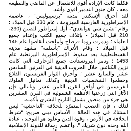
فكلما كانت الإرادة أقوى للانفصال عن الماضي والقطيعة
معه ، كان جنون التدمير أقوى وأشد.
لقد أحرق الإسكندر مدينة "برسيبوليس" ، عاصمة
الإمبراطورية الفارسية المهزومة ، عام 330 قبل الميلاد ؛
وقام "تشين شي هوانغدي"- أول إمبراطور للصين (230-
210 قبل الميلاد) - بإتلاف جميع الكتب وإعدام جميع
العلماء ؛ ودمرت روما قرطاج وأملحت أنقاضها عام 146
قبل الميلاد ؛ وقام الأتراك "بأسلمة" مشهد مدينة
القسطنطينية بعد سقوط الإمبراطورية البيزنطية عام
1453 ؛ ودمر البروتستانت جميع الزخارف التي كانت
تزين الكنائس خلال الحروب الدينية في القرنين السادس
عشر والسابع عشر ؛ وأحرق الثوار الفرنسيون القلاع
وحطموا الشخصيات الدينية وكذلك تماثيل الملوك
الفرنسيين في أواخر القرن الثامن عشر. وبالتالي فإن
الآثار التي زرعتها الأنظمة الشمولية في القرن العشرين
هي جزء من منظور يشمل التاريخ البشري بأكمله.
لذلك ، فإن الغضب المتمرّد للخلافة "الداعشية" ليس
استثناءً. في هذه الحالة ، الأساس ديني صريح: "شرط
الخلافة في الأرض ، وقوة الدين وعلوه هو التوحيد ، عبادة
الله وحده دون شريك ". وأعظم رسالة للدولة الإسلامية