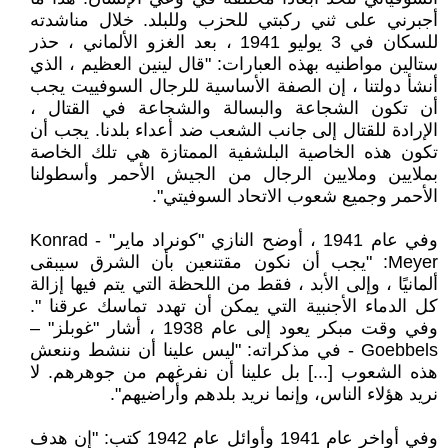
أجبرني على ثني ركبتي للحزب وللبلد. خلال مناشدته
للسكان في 3 يوليو 1941 ، بعد الغزو الألماني ، حذر
ستالين مواطنيه بهذه العبارات: "قال لينين العظيم ، الذي
أنشأ دولتنا ، إن الصفة الأساسية للرجال السوفييت يجب
أن تكون الشجاعة والبسالة والشجاعة في القتال ،
الإرادة للقتال إلى جانب الشعب ضد أعداء بلدنا. يجب أن
تكون هذه الخاصية البلشفية الممتازة هي تلك الخاصة
بملايين وملايين الرجال من الجيش الأحمر وأسطولنا
الأحمر وجميع شعوب الاتحاد السوفيتي".
وفي عام 1941 ، أوضح النازي "كونراد ماير" - Konrad
Meyer: "يجب أن نكون مقتنعين بأن الشرق سيبقى
ألمانيًا ، وإلى الأبد ، فقط من اللحظة التي يتم فيها إزالة
كل الدماء الأجنبية التي يمكن أن تهدد تماسك عرقنا ".
وفي وقت مبكر يعود إلى عام 1938 ، أشار "غوبلز" –
Goebbels - في مذكراته: "ليس علينا أن ننشط وننعش
هذه الشعوب [...] بل علينا أن نفرغهم من جوهرهم. لا
نريد هؤلاء الناس، وإنما نريد بلدهم وأراضيهم".
وفي أواخر عام 1941 وأوائل عام 1942 كتب: "إن هدف