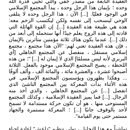
العقيدة النابعة من مصدر خفي والتي تحيي قدرة الله
وحده ؛ بإيمان هذا الرجل وحده ، يبدأ المجتمع الإسلامي
في الوجود فعليًا. [...] الآن ، هذا الرجل وحده لا يتلقى
الوحي لينسحب إلى نفسه ولكن ليكتسب الزخم معه:
هذه هي طبيعة هذه العقيدة [...]. إن القوة الهائلة التي
قادته إلى هذه الروح يعلم جيدًا أنها ستحمله إلى أبعد من
ذلك [...]. عندما يكون هناك ثلاثة مؤمنين متأثرين بالإيمان
، فإن هذه العقيدة تعني لهم: "الآن هذا مجتمع ، مجتمع
إسلامي مستقل ، منفصل عن المجتمع الجاهلي [أي
البربري لأنه ليس مسلمًا] الذي لا إيمان له [...] "؛ من هذه
اللحظة ، يصبح المجتمع الإسلامي موجود بالفعل. الثلاثة
أصبحوا عشرة ، والعشرة مائة ، والمائة ألف ، وألف ألوفًا
... وهكذا يظهرون ويؤسسون المجتمع الإسلامي. في
هذه الأثناء بدأت المعركة بين المجتمع الناشئ الذي
انفصل […] عن المجتمع الجاهلي ، والذي أخذ منه
الرجال. [...] فما يميز العقيدة الإسلامية ، وكذلك المجتمع
المستوحى منها ، هو أن تكون حركة مستدامة لا تسمح
لأحد بالوقوف جانبًا [...] ؛ المعركة مستمرة والجهاد
مستمر حتى يوم القيامة".
تماشياً مع هذا التحليل ، تولى تنظيم "داعش" إعادة إحياء