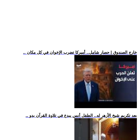
.. خارج الصندوق | حصار شامل.. أميركا تضرب الإخوان في كل مكان
.. بعد تكريم شيخ الأزهر له.. الطفل أنس يبدع في تلاوة القرآن بدو