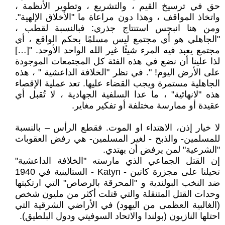
حق في ترسيخ القيم ، والتشريع ، وتطوير الأنظمة ،
واتخاذ المواقف ، وهذا دون مراعاة ما "الأخلاق الإلهية".
ومن هنا انبجس استنتاج جذري: فبالنسبة لقطب ،
"الجاهلي هو أي مجتمع ليس مسلمًا بحكم الواقع ، أي
مجتمع يعبد فيه المرء شيئًا غير الله الواحد الأوحد. "[…]
لذا علينا أن نضع في هذه الفئة كل المجتمعات الموجودة
على الأرض اليوم! ". في نظر "الخلافة الداعشية " ، هذه
الجاهلية مستمرة ويجب القضاء عليها. تعد عملية الإقصاء
هذه "لانهائية" ، ما عدا السلفية الجهادية ، لا تُقبل أي
عقيدة أو ممارسة مختلفة أو تفكير مغاير.
لا خيار إذن، الاهتداء او الموت. فقطع الرأس – بالنسبة
للمسلمين- والذبح - لغير المسلمين- هي رفض العقوبات
"الشرعية" لمن يرفض أن يهتدي.
إن القتل الجماعي الذي مارسته "الخلافة الداعشية"
تحيلنا على مجزرة كاتين - Katyn - الستالينية في 1940
ضد النخب البولندية و "المحرقة بالرصاص" التي ارتكبتها
وحدات القتل المتنقلة والتي قتلت أكثر من مليون شخص
(الغالبية العظمى من اليهود) في الأراضي الشرقية التي
احتلها النازيون (بولندا والاتحاد السوفيتي ودول البلطيق).