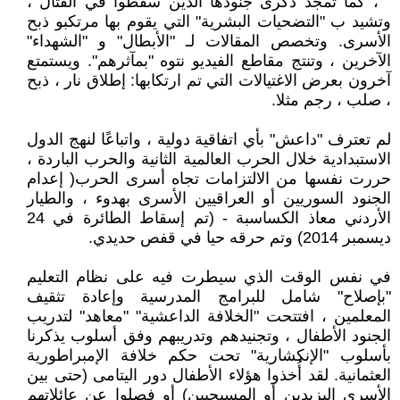
" ، كما تمجد ذكرى جنودها الذين سقطوا في القتال ،
وتشيد ب "التضحيات البشرية" التي يقوم بها مرتكبو ذبح
الأسرى. وتخصص المقالات لـ "الأبطال" و "الشهداء"
الآخرين ، وتنتج مقاطع الفيديو نتوه "بمآثرهم". ويستمتع
آخرون بعرض الاغتيالات التي تم ارتكابها: إطلاق نار ، ذبح
، صلب ، رجم مثلا.
لم تعترف "داعش" بأي اتفاقية دولية ، واتباعًا لنهج الدول
الاستبدادية خلال الحرب العالمية الثانية والحرب الباردة ،
حررت نفسها من الالتزامات تجاه أسرى الحرب( إعدام
الجنود السوريين أو العراقيين الأسرى بهدوء ، والطيار
الأردني معاذ الكساسبة - (تم إسقاط الطائرة في 24
ديسمبر 2014) وتم حرقه حيا في قفص حديدي.
في نفس الوقت الذي سيطرت فيه على نظام التعليم
"بإصلاح" شامل للبرامج المدرسية وإعادة تثقيف
المعلمين ، افتتحت "الخلافة الداعشية" "معاهد" لتدريب
الجنود الأطفال ، وتجنيدهم وتدريبهم وفق أسلوب يذكرنا
بأسلوب "الإنكشارية" تحت حكم خلافة الإمبراطورية
العثمانية. لقد أُخذوا هؤلاء الأطفال دور اليتامى (حتى بين
الأسرى اليزيدين أو المسيحيين) أو فصلوا عن عائلاتهم