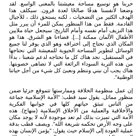
حربنا هو توسيع مساحة معيشتنا بالمعنى الواسع. لقد
وضعنا لأنفسنا هدفًا صالحًا لعدة قرون. سيكلف هذا
الهدف الكثير من التضحيات ، لكنه يستحق ذلك ، للأجيال
القادمة. فقط من هذا المنظور يمكن للمرء أن يبرر مثل
هذا النزيف أمام نفسه وأمام التاريخ: سيجعل حياة ملايين
الأطفال الألمان ممكنة [...]. فضاءنا هو الشرق. هذا هو
المكان الذي نحتاج إلى اختراقه وهو الذي يوفر لنا جميع
الوسائل لتطوير المساحة الحيوية للمعيشة التي نحتاجها
في المستقبل. نجد هناك كل ما نحتاجه لدعم شعبنا ، بدءًا
من هذه التربة السوداء الرائعة التي لا تضاهى خصوبتها.
هناك يجب أن نبني وننظم ونعبئ كل شيء من أجل حياتنا
الوطنية".
إن عمل منظومة الخلافة وممارستها تتموقع جزئيا ضمن
منظور مماثل. يقول سيد قطب: "الأمة الإسلامية جماعة
من الناس تنبثق حياتهم كلها في جوانبها الفكرية
والأخلاقية والعملية من الأخلاق الإسلامية (منهاج). هذه
الأمة التي تميزت بذلك لم تعد موجودة لأنه لا يوجد مكان
على وجه الأرض تحكمه شريعة الله". ويصف قطب بدقة
عملية العودة إلى الإسلام حيث يقول: "يؤمن الإنسان بهذه