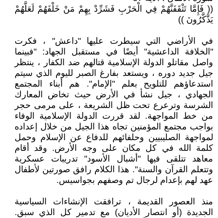
(( فَإِمَّا تَثْقَفَنَّهُمْ فِي الْحَرْبِ فَشَرِّدْ بِهِمْ مَنْ خَلْفَهُمْ لَعَلَّهُمْ
يَذَّكَّرُونَ ))
في الأراضي التي سيطرت عليها "داعش" ، فكرت
"الخلافة الداعشية" أيضًا في مستقبل الجهاد: "فبينما
واصل مقاتلو الدولة الإسلامية قتالهم ضد الكفار ، ينتظر
جيل جديد دوره ، ويستعد بفارغ الصبر لليوم الذي سيتم
استدعاؤهم للتلويح بعلم "الإمام". هم أبناء المجتمع
الجهادي ، جيل نشأ في الأرض حيث تخاض المعارك
الشرسة وترعرع تحت ظل الشريعة ، على مرمى حجر
من خط المواجهة. لقد قررت الدولة الإسلامية الوفاء
بواجب مجتمع المؤمنين تجاه هذا الجيل من خلال إعداده
لمواجهة الصليبيين وحلفائهم للدفاع عن الإسلام وحمل
كلمة الله في كل مكان على وجه الأرض. وقد أقام
معاهد تتلقى فيها "أشبال الأسود" تدريبات عسكرية
وتتعلم القرآن والسنة". هذا الكلام رافق صورتين لأطفال
عهد لهم بإعدام لرجال تم وصفهم بجواسيس.
منذ العصور القديمة ، ترافقت الإنشاءات السياسية
الجديدة (أو انتصار الأديان) مع تدمير كل الذي سبق.