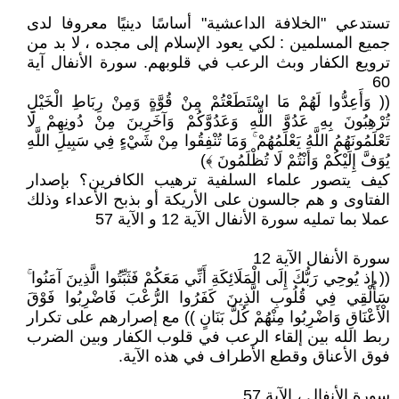
تستدعي "الخلافة الداعشية" أساسًا دينيًا معروفا لدى
جميع المسلمين : لكي يعود الإسلام إلى مجده ، لا بد من
ترويع الكفار وبث الرعب في قلوبهم. سورة الأنفال آية
60
(( وَأَعِدُّوا لَهُمْ مَا اسْتَطَعْتُمْ مِنْ قُوَّةٍ وَمِنْ رِبَاطِ الْخَيْلِ
تُرْهِبُونَ بِهِ عَدُوَّ اللَّهِ وَعَدُوَّكُمْ وَآخَرِينَ مِنْ دُونِهِمْ لَا
تَعْلَمُونَهُمُ اللَّهُ يَعْلَمُهُمْ ۚ وَمَا تُنْفِقُوا مِنْ شَيْءٍ فِي سَبِيلِ اللَّهِ
يُوَفَّ إِلَيْكُمْ وَأَنْتُمْ لَا تُظْلَمُونَ ﴾)
كيف يتصور علماء السلفية ترهيب الكافرين؟ بإصدار
الفتاوى و هم جالسون على الأريكة أو بذبح الأعداء وذلك
عملا بما تمليه سورة الأنفال الآية 12 و الآية 57
سورة الأنفال الآية 12
(( إذ يُوحِي رَبُّكَ إِلَى الْمَلَائِكَةِ أَنِّي مَعَكُمْ فَثَبِّتُوا الَّذِينَ آمَنُوا ۚ
سَأُلْقِي فِي قُلُوبِ الَّذِينَ كَفَرُوا الرُّعْبَ فَاضْرِبُوا فَوْقَ
الْأَعْنَاقِ وَاضْرِبُوا مِنْهُمْ كُلَّ بَنَانٍ )) مع إصرارهم على تكرار
ربط الله بين إلقاء الرعب في قلوب الكفار وبين الضرب
فوق الأعناق وقطع الأطراف في هذه الآية.
سورة الأنفال ، الآية 57