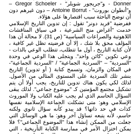
Donner - و"جريجور شويلر" - Gregor Schoeler –
و"أنطوان بوروت" - Antoine Borrut – دون غيرهم دون
أن توضح الباحثة سبب اقتصارها على هؤلاء.
ففرضية "فريد دونر" تقول : إن تدوين التاريخ الإسلامي
خدمت "أغراض منح الشرعية ، في سياق المناقشات
اللاهوتية والصراعات السياسية" (ص 31). لا محالة أن هذا
المؤلف محق بلا شك ، إلا أن فرضيته تظل غير كافية ،
لأن كتابة التاريخ ، أول ما تتطلب، تتطلب الوعي بالذات -
وعي تكوين "كائن واحد". ويتجلى هذا الوعي في وحدة
"السردية" – "السردية الجماعية" / "السردية الجماعية"-
في المكان والزمان، وتسمح كتابة ( أو تدوين) التاريخ
بنشر تلك السردية على المستوى المثالي من الأصول.
لذلك لكي يكون هناك تدوين للتاريخ، يجب أولا أن يتم
تشكيل مجتمع المؤمنين كـ "موضوع جماعي". لذلك يبقى
السؤال الحاسم الذي لم يجب عليه الكتاب ولا الموروث
الإسلامي وهو: متى تشكلت الجماعة الإسلامية نفسها
كذات في حد ذاتها؟ قد يبدو كأنه سؤال ثانوي ولكنه
حاسم، لأنه يتبعه تساؤل آخر وهو: ما هي الوسائل التي
جعلت من الممكن إنشاء هذا "الموضوع الجماعي"؟ فلا
يمكن اختزال الأمر في ممارسة الكتابة التأريخية ، التي