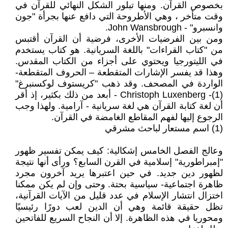
بخصوص القرآن. ومنها تبلور الشكل النهائي للقرآن في
وقت متأخر ، وهي الأطروحة التي دافع عنها بجرأة "جون
وانسبرو" - John Wansbrough.
ومن بين الفرضيات الأخرى، فرضية أن القرآن أقتبس
من "كتاب القراءات" باللغة السريانية. هو كتاب يستخدم
في الليتورجيا ويحتوي على أجزاء من الكتاب المقدس.
وهذا قد يفسر الإشارات المتقطعة – الحروف المتقطعة-
الواردة في المصحف. وقد ذهب "كريستوف لوكسنبرغ"
(1)- Christoph Luxenberg - أبعد من ذلك بكثير، إذ أقر
أن لغة كتابة القرآن هي لغة سريانية - آرامية. ولهذا وجب
الرجوع إليها لفهم المقاطع الغامضة في القرآن.
(1) اسم مستعار لباحث مشرقي
وعالج الفصل الخامس إشكالية: كيف يمكن تفسير ظهور
"إمبراطورية" إسلامية في القرن السابع؟ ورأى أنها نتيجة
لظهور دين جديد. في حين اعتبرها يريد آخرون مجرد
ظاهرة اجتماعية- سياسية بحتة. وحتى وإن لم يكن ممكنا
اختزال انتشار الإسلام في عدد قليل من الآيات القرآنية،
تظل حقيقة قائمة وهي أن الدين لعب دورًا رئيسيًا
ومحوريا في هذه الظاهرة. إلا أن النجاح السريع للفاتحين