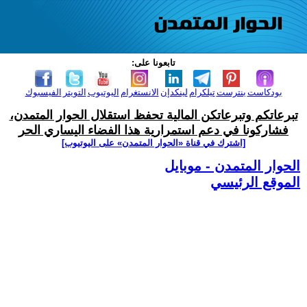
تابعونا على:
بودكاست
بنترست
تيلكرام
لينكدإن
الانستغرام
اليوتيوب
التويتر
الفيسبوك
تبرعاتكم وتبرعاتكن المالية تحفظ استقلال الحوار المتمدن،
فشاركونا في دعم استمرارية هذا الفضاء اليساري الحر
[اشترك في قناة ‫«الحوار المتمدن» على اليوتيوب]
الحوار المتمدن - موبايل
الموقع الرئيسي