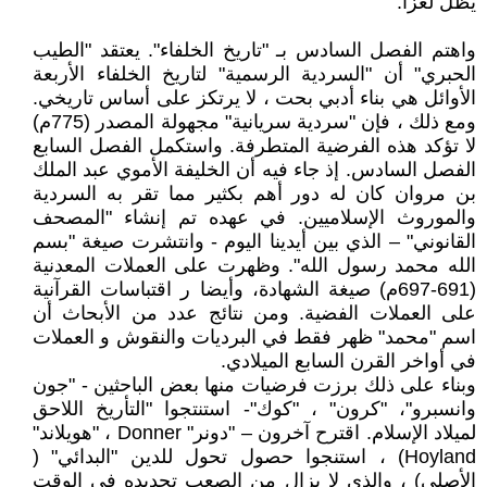
يظل لغزا.
واهتم الفصل السادس بـ "تاريخ الخلفاء". يعتقد "الطيب
الحبري" أن "السردية الرسمية" لتاريخ الخلفاء الأربعة
الأوائل هي بناء أدبي بحت ، لا يرتكز على أساس تاريخي.
ومع ذلك ، فإن "سردية سريانية" مجهولة المصدر (775م)
لا تؤكد هذه الفرضية المتطرفة. واستكمل الفصل السابع
الفصل السادس. إذ جاء فيه أن الخليفة الأموي عبد الملك
بن مروان كان له دور أهم بكثير مما تقر به السردية
والموروث الإسلاميين. في عهده تم إنشاء "المصحف
القانوني" – الذي بين أيدينا اليوم - وانتشرت صيغة "بسم
الله محمد رسول الله". وظهرت على العملات المعدنية
(691-697م) صيغة الشهادة، وأيضا ر اقتباسات القرآنية
على العملات الفضية. ومن نتائج عدد من الأبحاث أن
اسم "محمد" ظهر فقط في البرديات والنقوش و العملات
في أواخر القرن السابع الميلادي.
وبناء على ذلك برزت فرضيات منها بعض الباحثين - "جون
وانسبرو"، "كرون" ، "كوك"- استنتجوا "التأريخ اللاحق
لميلاد الإسلام. اقترح آخرون – "دونر" Donner ، "هويلاند"
Hoyland) ، استنجوا حصول تحول للدين "البدائي" (
الأصلي) ، والذي لا يزال من الصعب تحديده في الوقت