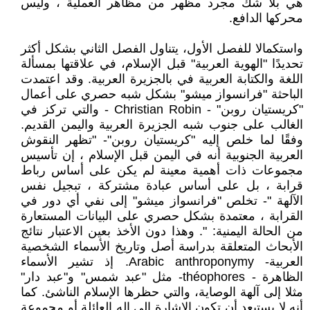
هي بلا شك مجرد مظهر من مظاهر العملية ، وليس
محركها الدافع.
واستكمالا للفصل الأول، يتناول الفصل الثاني بشكل أكثر
تحديدًا "الهوية العربية" قبل الإسلام، في علاقتها بمسألة
اللغة والكتابة العربية في بالجزيرة العربية. وقد اعتمدت
الباحثة "فرانسواز ميشو" بشكل شبه حصري على أعمال
"كريستيان روبن" - Christian Robin - والتي تركز في
الغالب على جنوب شبه الجزيرة العربية واليمن القديم.
وفقًا لما خلص إليه "كريستيان روبن"- "تظهر النقوش
العربية الجنوبية أنه في اليمن قبل الإسلام ، إن تأسيس
مجموعات ذات أهمية معينة لم يكن على أساس رباط
قرابة ، بل على أساس عبادة مشتركة ، تبجيل نفس
الآلهة "- تخلص "فرانسواز ميشو" إلى نفي أي دور في
القرابة ، معتمدة بشكل حصري على البيانات المستعارة
من الحالة اليمنية: ". وهذا دون الأخذ بعين الاعتبار نتائج
الأبحاث المتعلقة بدراسة أصل وتاريخ الأسماء الشخصية
العربية- Arabic anthroponymy. إذ تشير الأسماء
الظاهرة - théophores- مثل "عبد شمس" و"عبد دار"
مثلا إلى آلهة الوصاية، والتي حظرها الإسلام الناشئ. كما
أنه لا يستبعد أن تكون الإشارة إلى إله العائلة أو مجموعة