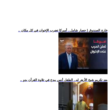
.. خارج الصندوق | حصار شامل.. أميركا تضرب الإخوان في كل مكان
.. بعد تكريم شيخ الأزهر له.. الطفل أنس يبدع في تلاوة القرآن بدو