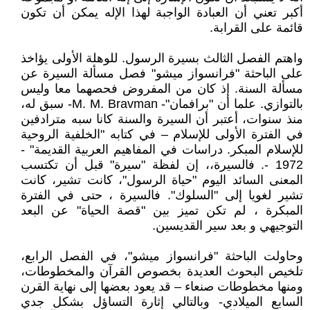
أكبر تعني أن العبادة الواجبة لهذا الإله يمكن أن تكون
قائمة على القرابة.
واهتم الفصل الثالث بسيرة الرسول. للوهلة الأولى يؤاخذ
على الباحثة "فرانسواز ميشو" فصل مسألة السيرة عن
مسألة السنة. إذ كان من المفروض فحصهما معا وليس
بالتوازي. علما أن "برافمان"- M. M. Bravman- سبق له،
منذ سنوات، أعتبر أن السيرة والسنة كانا سبه مترادفين
في الفترة الأولى للإسلام – في كتابه "الخلفية الروحية
للإسلام المبكر. دراسات في المفاهيم العربية القديمة" -
1972 -. فالسيرة،، إن لفظة "سيرة" قبل أن تكتسب
المعنى السائد اليوم "حياة الرسول"، كانت تشير، كانت
تشير لغويا إلى "السلوك". فالسيرة ، حتى في الفترة
المبكرة ، لم تكن تميز بين "قصة الحياة" عن البعد
التوجيهي و بعد سير القديسين.
وحاولت الباحثة "فرانسواز ميشو"، في الفصل الرابع،
تلخيص البحوث العديدة بخصوص القرآن والمخطوطات،
ومنها مخطوطات صنعاء – قد يعود بعضها إلى نهاية القرن
السابع الميلادي- وبالتالي إثارة التساؤل بشكل جدي