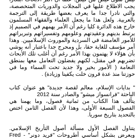
يجب الاطلاع عليها في المجلات والدوريات المتخصصة،
والتي نادرا جدا ما يعرف بعضها طريقة إلى الترجمة
بالعربية. ولعل هذا ما يجعل العلماء والفقهاء المسلمون
خارج هذه الدائرة كليا رغم أن الأمر يهمهم في الصميم إذ
يرتبط بدينهم وعقيدتهم وعلومهم وتفسيراتهم وتبريراتهم
للأمور الغامضة في السردية والموروث الإسلاميين. وهذا
أمر مؤسف للغاية حقا، بل ومحرج جدا باعتبار أنه يوشي
بأن هؤلاء لا يهتمون بهذا الأمر رغم أن أغلب تلك الأبحاث
تضربهم في مقتل، لكنهم يفضلون التعامل معها بمنطق
النعامة ( الأمور بخير ولا جديد تحت السماء وما في
حوزتنا منذ عدة قرون خلت يكفينا وزيادة) .
" بدايات الإسلام، معالم لقصة جديدة" هو عنوان كتاب
الباحثة "فرانسواز ميشو" والصادر سنة 2012
يتألف هذا الكتاب من ثمانية فصول، وما يهمنا هي
الفصول السبعة الأولى، وهذا لأن الفصل الثامن اختص
بالتحديد بتاريخ سوريا.
يتناول الفصل الأول مسألة أصول التأريخ الإسلامي.
ويعرض بشكل أساسي أطروحات "فريد دونر" - Fred