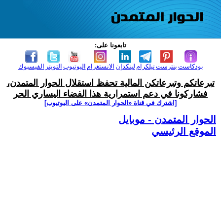
تابعونا على:
بودكاست
بنترست
تيلكرام
لينكدإن
الانستغرام
اليوتيوب
التويتر
الفيسبوك
تبرعاتكم وتبرعاتكن المالية تحفظ استقلال الحوار المتمدن،
فشاركونا في دعم استمرارية هذا الفضاء اليساري الحر
[اشترك في قناة ‫«الحوار المتمدن» على اليوتيوب]
الحوار المتمدن - موبايل
الموقع الرئيسي