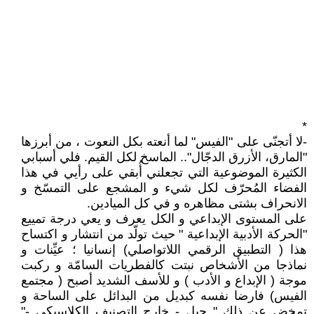
*
-لا أتجنّى على "الفيس" لما أنعته بكل النعوت ، من أبرزها
"المارق، الأزرق الدجّال".. الماسخ لكل القيم. فلي أسبابي
الكثيرة الموضوعية التي تجعلني أُبقي على رأيي في هذا
الفضاء المُحرّف لكل شيء و المشجع على التمسّخ و
الانحراف بشتى مظاهره و في كل الميادين.
على المستوى الإبداعي و الكل يعرف و يعي درجة تمييع
"الحركة الأدبية الإبداعية " حيث تولّد من انتشار و اكتساح
هذا ( التطبيق الرقمي اللاتواصلي) إنسانيا ؛ عيِّنات و
نماذجا من الأشخاص نبتت كالفطريات السامّة و ركبت
موجة ( الإبداع و الأدب ) و للأسف الشديد أصبح ( مجتمع
الفيس) فارضا نفسه كبديل من البدائل على الساحة و
تمخض عن ذلك " جيل - خارج التصنيف الكلاسيكي -"