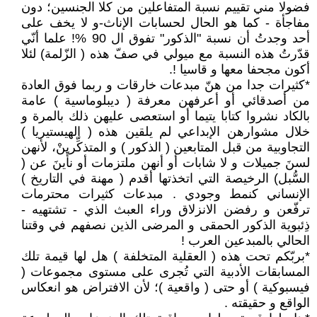
فضولا مني تقييم نسبة المتفاعلين من كلا الجنسين؛ دون
مفاجأة - كما هو الحال لحسابات الإناث-و لا يخف على
أحد وجدتُ أن نسبة "الذكور" تفوق ال 90 %! علما أنّي
قدّرتُ هذه النسبة مع ميولي في صفّ هذه ( الزّلمة) لئلا
أكون مجحفا معها و قاسيا !.
*كثيرات جدا من هنّ مبدعات خارقات و ربما فوق العادة
من أصدقائي أو أعرفهن معرفة ( ديبلوماسية ) عامة
بالكاد نشروا كتابا يتيما أو استعصى عليهن ذلك بالمرة و
خلال مشوارهن الإبداعي لم يلقين هذه ( الهيستيريا )
التجاوبية من قبل المتابعين ( الذكور ) و المتذكِّرينْ، لأنهن
لسنَ جميلات و لا شابات أو أنهن ملتزمات أو نأَينَ عن (
السُّبل) الرخيصة التي اتخذتها أقدم ( مهنة في التاريخ )
الإنساني كنمط وجودي . مبدعات كثيرات محترمات
ترفّعن و رفضن الانزلاق وراء العبث الذي - تشتهيه -
ذِئبوية الذكور الحمقى و المرضى الذين نصفهم في وقتنا
الحالي بالمبدعين العرب !
*بربّكم تحت هذه ( العقلية المتخلفة ) هل لها قيمة تلك
المسابقات الأدبية التي تُجرى على مستوى مجموعات (
فيسبوكية ) أو حتى ( واقعية )؛ لأن الافتراض هو انعكاس
الواقع و حقيقته .