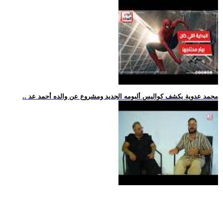
.. محمد عدوية يكشف كواليس ألبومه الجديد ومشروع عن والده أحمد عد