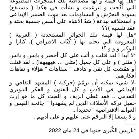
*هل لها قيمة و لها مصداقية تلك المنجزات المطبوعة
التي لُقّحت و تبرعمت و نشأت في هكذا ( مستنقع)
يسوده التحرّش و المساومات بعد موت الضمير الإبداعي
و استخلافه ببدعة ( شدّ الانتباه على أسس جنسية بحتة و
عقد نفسية )؟؟
*هل لها قيمة تلك الجوائز المستحدثة ( العربية )
المعروفة التي يحلم بها ( كُتّاب الافتراض )، كتارا و
البوكير و و و ؟!
*لا أبدا ! لقد قتلت و أتت على كل أخضر و يابس و بائس
( مثلي ) و على كل جميل (مثلي … هههههة!) .. لقد قتلت
أو همّشت كل نقي و هادف " سفاهات " هؤلاء و تفاهات
أفكارهم.
-لا شيء يمكنه أن يرمّمَ (حركية ) المشهد الثقافي و
الإبداعي في الأدب و كل الفنون و الفكر التنويري
التقدمي .. فقد غطّي الزيف و العبث كل ما هو إرث
جميل تركه الأسلاف الذين لم يشهدوا " جائحة الفيس و
العوالم الافتراضية " تحديدا ..
و لا يسعنا إلا الترحّم على عليهم و على أدبهم .
——
*باريس الكُبرى جنوبا في 24 ماي 2022