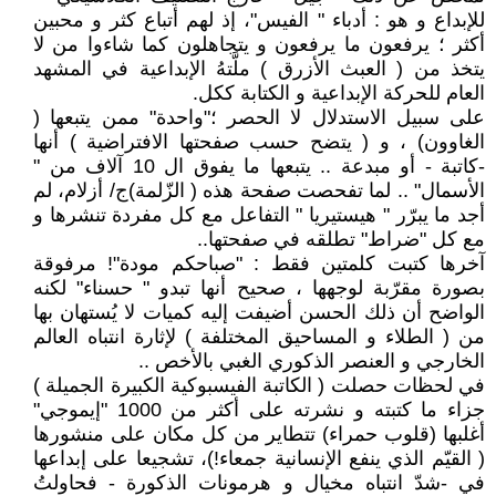
للإبداع و هو : أدباء " الفيس"، إذ لهم أتباع كثر و محبين
أكثر ؛ يرفعون ما يرفعون و يتجاهلون كما شاءوا من لا
يتخذ من ( العبث الأزرق ) ملَّتهُ الإبداعية في المشهد
العام للحركة الإبداعية و الكتابة ككل.
على سبيل الاستدلال لا الحصر ؛"واحدة" ممن يتبعها (
الغاوون) ، و ( يتضح حسب صفحتها الافتراضية ) أنها
-كاتبة - أو مبدعة .. يتبعها ما يفوق ال 10 آلاف من "
الأسمال" .. لما تفحصت صفحة هذه ( الزّلمة)ج/ أزلام، لم
أجد ما يبرّر " هيستيريا " التفاعل مع كل مفردة تنشرها و
مع كل "ضراط" تطلقه في صفحتها..
آخرها كتبت كلمتين فقط : "صباحكم مودة"! مرفوقة
بصورة مقرّبة لوجهها ، صحيح أنها تبدو " حسناء" لكنه
الواضح أن ذلك الحسن أضيفت إليه كميات لا يُستهان بها
من ( الطلاء و المساحيق المختلفة ) لإثارة انتباه العالم
الخارجي و العنصر الذكوري الغبي بالأخص ..
في لحظات حصلت ( الكاتبة الفيسبوكية الكبيرة الجميلة )
جزاء ما كتبته و نشرته على أكثر من 1000 "إيموجي"
أغلبها (قلوب حمراء) تتطاير من كل مكان على منشورها
( القيّم الذي ينفع الإنسانية جمعاء!)، تشجيعا على إبداعها
في -شدّ انتباه مخيال و هرمونات الذكورة - فحاولتُ