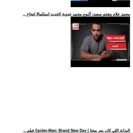
.. محمد علام وهيثم سعيد: ألبوم محمد عدوية الجديد استكمالا لنجاح
.. فيلم Spider-Man: Brand New Day | البداية اللي كان بيتر محتا