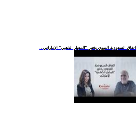
.. اتفاق السعودية النووي يختبر “المعيار الذهبي” الإماراتي