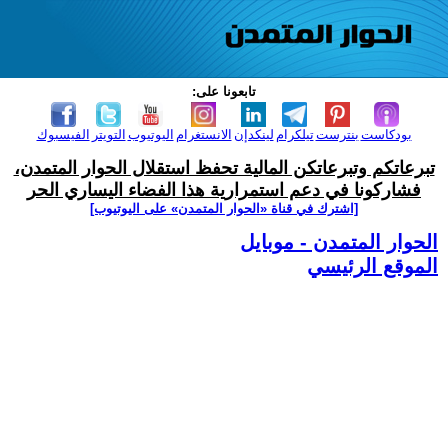
تابعونا على:
بودكاست
بنترست
تيلكرام
لينكدإن
الانستغرام
اليوتيوب
التويتر
الفيسبوك
تبرعاتكم وتبرعاتكن المالية تحفظ استقلال الحوار المتمدن،
فشاركونا في دعم استمرارية هذا الفضاء اليساري الحر
[اشترك في قناة ‫«الحوار المتمدن» على اليوتيوب]
الحوار المتمدن - موبايل
الموقع الرئيسي