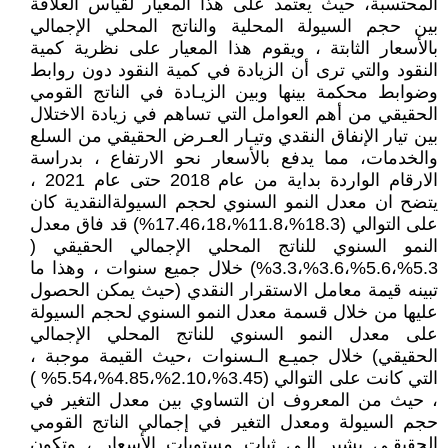
المحتسبة، حيث يعتمد على هذا المعيار لقياس العلاقة
بين حجم السيولة المحلية والناتج المحلي الإجمالي
بالأسعار الثابتة ، ويقوم هذا المعيار على نظرية كمية
النقود والتي ترى أن الزيادة في كمية النقود دون روابط
وضوابط محكمة بينها وبين الزيـادة في الناتج القومي
الحقيقي من أهم العوامل التي تساهم في زيادة الاختلال
بين تيار الإنفاق النقدي وتيـار العـرض الحقيقي من السلع
والخدمات، مما يدفع بالأسعار نحو الارتفاع ، بدراسة
الارقام الواردة بداية من عام 2018 حتى عام 2021 ،
يتضح ان معدل النمو السنوي لحجم السيولةالنقدية كان
على التوالي (18.3%،11.8%،17.46،18%) قد فاق معدل
النمو السنوي للناتج المحلي الإجمالي الحقيقي (
5.3%،5.6%،3.6%،3.3%) خلال جميع سنوات ، وهذا ما
تبينه قيمة معامل الاستقرار النقدي (حيث يمكن الحصول
عليها من خلال قسمة معدل النمو السنوي لحجم السيولة
على معدل النمو السنوي للناتج المحلي الإجمالي
الحقيقي) خلال جميـع الـسنوات ،حيث القيمة موجبة ،
التي كانت على التوالي (3.45%،2.10%،4.85%،5.54% )
، حيث من المعروف ان التساوي بين معدل التغير في
حجم السيولة ومعدل التغير في إجمالي الناتج القومي
الحقيقـي يشير إلـى ثبات مستويات الأسعار ، وتكون