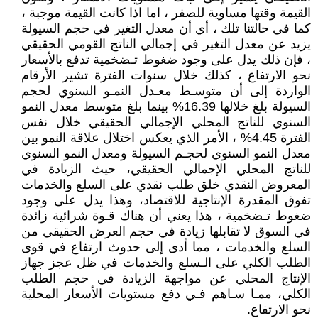
القيمة وقتها مساوية للصفر ، اما اذا كانت القيمة موجبة ،
كما في حالتنا تلك ، أي أن معدل التغير في حجم السيولة
يزيد عن معدل التغير في إجمالي الناتج القومي الحقيقي
، فإن ذلك يدل على وجود ضغوط تـضخمية تدفع بالأسعار
نحو الارتفاع ، كذلك خلال سنوات الفترة تشير الأرقام
الواردة إلى أن متوسـط معـدل النمـو السنوي لحجم
السيولة بلغ خلالها 16.39% بينما بلغ متوسط معدل النمو
السنوي للناتج المحلي الإجمالي الحقيقي خلال نفس
الفترة 4.45% ، الأمر الذي يعكس اختلال علاقة النمو بين
معدل النمو السنوي لحجـم السيولة ومعدل النمو السنوي
للناتج المحلي الإجمالي الحقيقي، حيث الزيادة في
المعروض النقدي خلق طلب نقدي على السلع والخدمات
تفوق المقدرة الإنتاجية للاقتصاد، وهذا يدل على وجود
ضغوط تـضخمية ، هذا يعني أن هناك قـوة شرائية زائدة
في السوق لا تقابلها زيادة في حجم العرض الحقيقي من
السلع والخدمات ، مما أدى إلى حدوث ارتفاع في قوى
الطلب الكلي على الـسلع والخدمات في ظل عجز جهاز
الإنتاج المحلي عن مواجهة الزيادة في حجم الطلب
الكلي، ممـا سـاهم فـي دفع مستويات الأسعار المحلية
نحو الارتفاع.