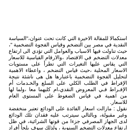
استكمالا للمقالة الاخيرة التي كانت تحت عنوان،"السياسة
النقدية في مصر بين التضخم وقياس الفجوة التضخمية "،
حيث تناولت فيها الاسباب والعوامل التي تؤدي الى ارتفاع
معدلات التضخم في الاقتصاد ،والارقام القياسية للاسعار
التي يقاس عليها التغيرات التي تطرأ على مستويات
الاسعار المحلية ،حيث قياس التضخم ، واعطاء الاهمية
لتحليل الفجوة التضخمية باعتبارها هل هى ناشئة نتيجة
الإفراط في الطلب الكلي على السلع والخـدمات أم
الإفـراط فـي المعروض النقدي،ام كليهما معا ،ولما لها
من اهمية في قياس الضغوط على المستوى العام
للاسعار.
نقول : مازالت اسعار الفائدة على الودائع تعتبر منخفضة
وغير مقبولة، وبالتالي سيترتب عليه فقدان تلك الودائع
لدى الجهاز المصرفي جزءا من قوتها الشرائية، في ظل
ارتفاع معدلات التضخم السنوية ، ولذلك سوف يلجأ أفراد