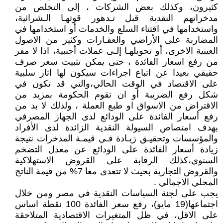
كثيرون، وكذلك بعض الشركات ، إلى التخلص من
مدخراتهم النقدية قبل تـدهور قوتهـا الـشرائية،
واستخدامها في اقتناء السلع والخدمات أو استخدامها في
المضاربة على الأراضي والعقـارات وكثير من الاصول
العينية الاخرى، أو تحويلهـا إلـى عملات أجنبية، اذا لا مفر
من رفع اسعار الفائدة ، حتى يمكن تثبيت سعر صرف
حقيقي بعيدا عن اتباع اجراءات سيكون لها اثار سلبية
على الاقتصاد في الوقت الحالي،والتي قد تكون في
شكل رفع الضريبة أو ان تقوم الحكومة بمزيد من
الاقتراض من الاسواق او طبع العملة ، ولذلك لا بد من
رفع أسعار الفائدة على الودائع لدى الجهاز المصرفي
بهدف امتصاص السيولة النقدية الزائدة لدى الأفراد
والمؤسسات وتحقيـق زيـادة فـي قيمـة المدخرات نتيجة
زيادة أسعار الفائدة على الودائع عن معدل التضخم
السنوي،كذلك الرقابة على القروض الاستهلاكية
والقروض التجارية بحيث لا تتعدى معا 7% من قيمة الناتج
المحلي الاجمالي .
يجب على لجنة السياسات النقدية في مصر ومن خلال
اجتماعها(19 مايو)، رفع سعر الفائدة 100 نقطة اساس
على الاقل، في ظل المتغيرات الاقتصادية المتلاحقة