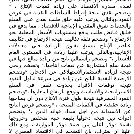
لعـدم مقدرة الاقتصاد على زيادة كميات الإنتاج ، *
وتضخم نقدي نتيجة إفراط السلطات النقدية في عرض
النقود،وبالتالي يترتب عليه خلق طلب نقدي على السلع
والخدمات تفوق المقدرة الإنتاجية للاقتصاد ، مما يدفع في
خلـق فـائض طلب يدفع بمستويات الأسعار المحلية نحو
الارتفاع ،* وتضخم نفقة تكاليف نتيجة الارتفاع في تكاليف
عناصر الإنتاج بنسبةٍ تفـوق الزيـادة فـي معـدلات
الإنتاجية،وبالتالي يترتب عليها زيادة في المستوى العام
للأسعار ،* وتضخم رأسمالي ناتج عن زيادة مبالغ فيها في
قيمة سلع استثمارية عن نفقات انتاجها،* وتضخم ربحي
نتيجة لزيادة الاستثمارالاستهلاكي عن الادخار، *وتضخم
الارصدة النقدية الناتج عن زيادة في سرعة تداول النقود
نتيجة توقعات الافراد بحدوث نقص في السلع
الاستراتيجية والاساسية وتوقع بارتفاع اسعارها ،*وتضخم
النقود المصرفية نتيجة طول فترة الانتاج دون ان يصاحبها
زيادة حقيقية في الكميات المنتجة ، *وتضخم قرض الناتج
عن الاستدانة من اجل سداد فوائد الدين ،* وتضخم
ادوات دين نتيجة دخولها بقيمة جنيه منخفض وخروجها
بقيمة دولار اعلى من قيمة دولار الموازنة ، ومع ذلك
علينا ان نعترف، بأن التضخم في الاقتصاد المصري لا