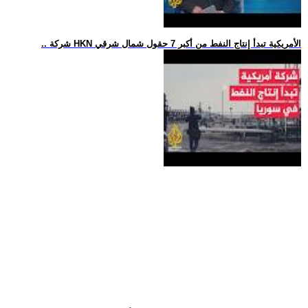
.. شركة HKN الأمريكية تبدأ إنتاج النفط من أكبر 7 حقول شمال شرقي