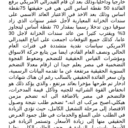
خارجيا وداخليا،وذلك بعد ان قام الفيدرالي الامريكي برفع
الفائدة 50 نقطة اساس التي هي في حقيقتها 75نقطة
اساس وذلك بعد الاخذ في الاعتبار العائد الاسمي على
سندات الخزانة المعيارية لأَجل عشر سنوات الذي زاد
سوقيا دون تدخلا رسميا بمقدار 70 نقطة أساس ليتجاوز
3% ويقترب كثيرا من عائد سندات الخزانة لاجل 30
عاما، كذلك جميع التوقعات اجمعت على اتباع الفيدرالي
الامريكي سياسات نقدية متشددة في فترات العام
الحالي ونصف العام القادم، ايضا من يتابع حركة الاسواق
ومؤشرات القياس الحقيقية للتضخم وضغوط الفجوة
التضخمية في مصر يعلم جيدا ان ارقام معدلا التضخم
السنوية الحقيقية مرتفعة عن ما تقدمه البيانات الرسمية،
وان سعر الفائدة الحقيقي بالسالب رغم ان هناك شهادات
ادخار تم طرحها مؤخرا بعائد مرتفع ، والذي يؤكد ذلك هو
انخفاض القوة الشرائيه للجنيه وتآكل قيمة المدخرات،
فالتضخم في مصر بالاضافة الى انه تضخم مزمن
هيكلي،اصبح مركب اى انه،* تضخم طلب نتيجة وصـول
الاقتصاد إلى مرحلة التشغيل الكامل، حيث تؤدي الزيادة
في الطلب على السلع والخدمات في ظل جمود العـرض
الحقيقي منها إلى زيادة الأسعار. وتستمر الزيادة في
الأسعار باستمرار الزيادة في حجم الطلب الكلي، نظرا