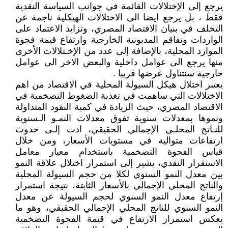
يرجع إلى الإختلالات القائمة في جوانب السياسة النقدية
فقط ، بل يرجع ايضا الى الاختلالات الهيكلية ناجمة عن
التخلف في بنيان الاقتصاد المصري، وتزايد الاعتماد على
الواردات وتفاقم المديونية الخارجية وارتفاع قيمة فجوة
الموارد المحلية، بالإضافة إلى عدد من الإخـتلالات الأخرى
منها يرجع الى عوامل داخلية والبعض الاخر الى عوامل
خارجية سنتناول عرضها قريبا .
يعتبر اختلال هيكل السيولة المحلية في الاقتصاد من اهم
الاختلالات التي ساهمت في تغذية الضغوط التضخمية في
الاقتصاد المصري، حيث الزيادة في كمية النقود المتداولة
ونموها بمعدلات سنوية تفوق معدلات النمـو الـسنوية
للنـاتج المحلـي الإجمالي الحقيقي، ادت إلـى حدوث
ارتفاعات متوالية في مستويات الأسعار، ومن خلال
قياس الفجوة التضخمية باستخدام معيار معامل
الاستقرار النقدي، يشير إلى استمرار اختلال علاقة النمو
بين معدل النمو السنوي لكلا من حجم السيولة المحلية
والناتج المحلي الإجمالي بالأسعار الثابتة، نتيجة استمرار
إرتفاع معدل النمو السنوي لحجم السيولة عن معدل
النمو السنوي للناتج المحلي الإجمالي الحقيقي، وهو ما
يعكس استمرار الارتفاع في قيمة الفجوة التضخمية