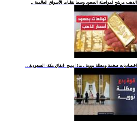
.. الذهب مرشح لمواصلة الصعود وسط تقلبات الأسواق العالمية
.. اقتصاديات ضخمة ومظلة نووية.. ماذا يمنح -اتفاق مكة- السعودية