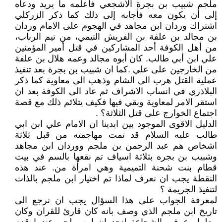
ملجم شبيب بن بجرة الأشجعي فأعلمه ما يريد ودعاه
إلى أن يكون معه فأجابه إلى ذلك كما ذكر الزركلي
اشتراك وردان ابن مجاهد في الهجوم على الامام وردان
بن مجالد بن علفة بن الفريش التيمي، من تيم الرباب،
من أهل الكوفة أحد المشاركين في قتل أمير المؤمنين
علي ابن أبي طالب. كان أبوه مجالد وعمه هلال بن علفة
من الخارجين على علي .كما ان شبيب بن بجرة بعد تنفيذ
عملية القتل هرب الى الشام وذهب الى معاوية كما ذكر
البلاذري في انساب الاشراف ثم عاد الى الكوفة بعد ان
استقر الامر لمعاوية وبقي فيها فكيف يتلائم ذلك مع قصة
اجتماع الخوارج على قتل الثلاثة؟ .
الدليل الاقوى الموجود بين ايدينا ان الامام علي ابن ابي
طالب عليه السلام قد تمت مهاجمته من قبل ثلاثة
اشخاص هم عبد الرحمن بن ملجم ووردان ابن مجاهد
وشبيب بن بجره بثلاثة اسياف تم نقعها بالسم في بيت
قطام بنت شحنة التميمية وهي امرأة من. عند هذه
النقطة يجب ان نعرف لماذا تم اختيار ابن ملجم بالذات
لتنفيذ الجريمة ؟
لمعرفة الجواب على هذا السؤال يجب ان نرجع الى
تاريخ ابن ملجم الذي وصف بانه كان قارئ للقران وكان