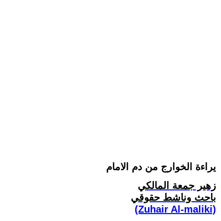
يراءة الخوارج من دم الامام
زهير جمعة المالكي
باحث وناشط حقوقي
(Zuhair Al-maliki)