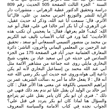
السنة ” الجزء الثالث الصفحة 505 الحديث رقم 809
دراسة وتحقيق الدكتور عطية الزهراني ، منشورات دار
الراية للنشر والتوزيع أخبرني محمد بن علي، قال"ثنا
الأثرم، قال: سمعت أبا عبد الله، وذكر له حديث عقيل،
عن الزهري، أن أبا بكر أمر خالدا في علي، فقال أبو عبد
الله: كيف؟ فلم يعرفها، فقال: ما يعجبني أن تكتب هذه
الأحاديث" كما ورد في كتاب الأنساب تاليف عبد الكريم
بن محمد بن منصور التميمي السمعاني أبو سعد ، تحقيق
عبد الرحمن بن المعلمي اليماني وآخرون، الناشر: دائرة
المعارف العثمانية حيدر آباد في الصفحة 175 من الجزء
السادس في حديثه عن أبي سعيد عباد بن يعقوب شيخ
البخاري مايلي روى عنه جماعة من مشاهير الأئمة مثل
أبي عبد الله محمد بن إسماعيل البخاري لأنه لم يكن
داعية إلى هواه،وروى عنه حديث أبي بكر رضي الله عنه
أنه قال : لا يفعل خالد ما أمر به ،سألت الشريف عمر بن
إبراهيم الحسيني بالكوفة عن معنى هذا الأثر فقال : كان
أمر خالد بن الوليد أن يقتل عليا ثم ندم بعد ذلك فنهى عن
ذلك ". فنرى ان ابو بكر كان يامر بقتل علي ثم يتراجع
والسؤال هنا لماذا كان ابو بكر يتردد في قتل علي؟
الجواب نجده في كتاب الامامة والسياسة المعروف