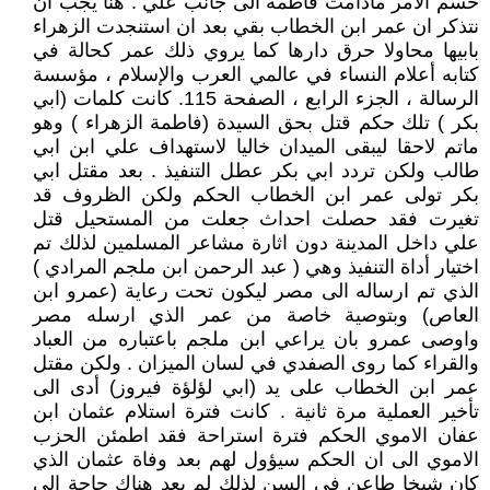
حسم الامر مادامت فاطمة الى جانب علي . هنا يجب ان
نتذكر ان عمر ابن الخطاب بقي بعد ان استنجدت الزهراء
بابيها محاولا حرق دارها كما يروي ذلك عمر كحالة في
كتابه أعلام النساء في عالمي العرب والإسلام ، مؤسسة
الرسالة ، الجزء الرابع ، الصفحة 115. كانت كلمات (ابي
بكر ) تلك حكم قتل بحق السيدة (فاطمة الزهراء ) وهو
ماتم لاحقا ليبقى الميدان خاليا لاستهداف علي ابن ابي
طالب ولكن تردد ابي بكر عطل التنفيذ . بعد مقتل ابي
بكر تولى عمر ابن الخطاب الحكم ولكن الظروف قد
تغيرت فقد حصلت احداث جعلت من المستحيل قتل
علي داخل المدينة دون اثارة مشاعر المسلمين لذلك تم
اختيار أداة التنفيذ وهي ( عبد الرحمن ابن ملجم المرادي )
الذي تم ارساله الى مصر ليكون تحت رعاية (عمرو ابن
العاص) وبتوصية خاصة من عمر الذي ارسله مصر
واوصى عمرو بان يراعي ابن ملجم باعتباره من العباد
والقراء كما روى الصفدي في لسان الميزان . ولكن مقتل
عمر ابن الخطاب على يد (ابي لؤلؤة فيروز) أدى الى
تأخير العملية مرة ثانية . كانت فترة استلام عثمان ابن
عفان الاموي الحكم فترة استراحة فقد اطمئن الحزب
الاموي الى ان الحكم سيؤول لهم بعد وفاة عثمان الذي
كان شيخا طاعن في السن لذلك لم يعد هناك حاجة الى