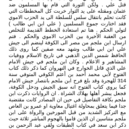
قتل علي . ولكن الثورة التي قام بها المسلمون ضد
عثمان ومقتله على يد الثوار خربت كل المخططات التي
كانت تحلم بانتقال سلس للسلطة الى يد الحزب الاموي
فقد اختارت جموع المسلمين ( علي ابن ابي طالب )
لتولي الحكم . هنا تم استعادة الخطط القديمة للتخلص
من العقبة الأخيرة بين الحزب الاموي والحكم . فتم
ارسال ابن ملجم من مصر الى الكوفة لينضم الى جيش
علي ابن ابي طالب وشهد معه صفين كما روى ذلك
الحافظ شمس الدين الذهبي في تاريخ الاسلام ووفيات
المشاهير و الاعلام . وكان ابن ملجم في جيش الامام
علي الذي قاتل الخوارج في النهروان كما ذكر ذلك كتاب
الفتوح لأبي محمد أحمد بن أعثم الكوفي المتوفي سنة
314 للهجرة وقد بلغ فرح ابن ملجم بانتصار جيش الامام
كما يروي كتاب الفتوح انه سبق الجيش ودخل الكوفة،
فجعل يبشر أهلها بهلاك الشراة . ان الروايات ذكرت ابن
ملجم بكافة التفاصيل في حين ان المصادر كانت مقتضبة
جدا فيما يتعلق بمحاولة اغتيال معاوية او عمرو بن العاص
مع التركيز الشديد من قبل المورخين والرواة على ابن
ملجم متناسين ان الذين قاموا بالهجوم المباشر ثلاثة حيث
ذكر ابن سعد في كتاب الطبقات ولقي عبد الرحمن بن