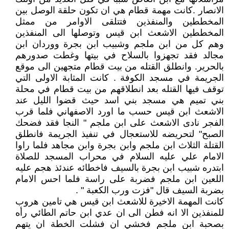
الانصار .كانت مهمة قطام هي ان تكون حلقة الوصل بين
المخططين والمنفذين فتتلقى الاوامر من ممثل
المخططين الاشعث ابن قيس وتوصلها الى المنفذين
وهم كل من ابن ملجم وشبيب ابن بجرة ووردان ابن
مجالد فقد تجهزوا بالسلاح في بيتها وغطت صدورهم
بالحرير. وانطلق القتله من بيت قطام متجهين الى موقع
الجريمة في مسجد الكوفة . كانت المثابة الاولى التي
توقف فيها القتله بعد انطلاقهم من بيت قطام في محلة
بني تميم هي مسجد بني اسد حيث قضوا الليل عند
الاشعث ابن قيس حسب ما اورد الاصفهاني فلما قرب
الفجر نادى الاشعث على ابن ملجم " النجا فقد فضحك
الصبح" لتحريضه للاستعجال في تنفيذ الجريمة فانطلق
القتلة الثلاث ابن ملجم وابن بجرة وابن مجاهد فلما راوا
الامام علي عليه السلام في محراب المسجد للصلاة
ابتدره شبيب ابن بجرة بالسيف فاخطائه عندئذ هجم عليه
اللعين ابن ملجم فضربة على راسة فلما احس الامام
بضربة السيف قال "فزت ورب الكعبة " .
كانت المهمة الاخيرة للاشعث ابن قيس هي تامين هروب
للمنفذين الا انه فطن الى ان عدي ابن حاتم الطائي رأه
بصحبة ابن ملجم فخشي ان فشلت الخطة ان يتهم