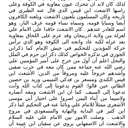
لذلك كان لابد ان تتحرك عيون معاوية في الكوفة وعلى
راسها الاشعث ابن قيس الذي قال عنه الطبري في
تاريخه وكان المسلمون يلعنون الاشعث ويلعنه الكافرون
أيضا وسبايا قومه، وسماه نساء قومه عرف النار، وهو
اسم للغادر عندهم . كان الاشعث حاقدا على الامام علي
لعزلة من ولاية اذربيجان وقد عزم على اللحاق بمعاوية
بعد عزله لكنه عاد واتجه الى الكوفة وهو الذي ترأس
حركة المؤيدين للتحكيم في جيش الإمام كما ذكرابن
الجوزي في تذكره الخواص كذلك ذكر ابن حزم في الملل
والنحل اعلم أن أول من خرج على أمير المؤمنين علي
رضي الله عنه جماعة ممن كان معه في حرب صفين
وأشدهم خروجاً عليه ومروقاً من الدين‏:‏ الأشعث ابن
قيس الكندي ومسعر بن فدكي التميمي وزيد بن حصين
الطائي حين قالوا‏:‏ القوم يدعوننا إلى كتاب الله وأنت
تدعونا إلى السيف. كما ان ابن الاشعث ومعه أنصاره
ولاسيما من أبناء اليمن اصروا على اختيار أبي موسى
الأشعري ممثلاً للامام علي ونائباً عنه في التحكيم كما ذكر
ابن كثير في البداية والنهاية والمسعودي في مروج
الذهب . وصلت الامور بين الامام علي عليه السلام
والاشعث ان الاصفهاني يروي عن سفيان ابن عيينة أن