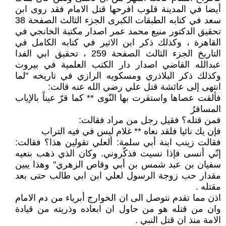
أيضا في المدينة قلوب افرحها قتل الامام فقد روى ابن
سعد في كتابه الطبقات الكبرى الجزء الثالث الصفحة 38
تحقيق الدكتور منيع محمد عمر اصدار مكتبة الخانجي في
القاهرة ، وكذلك ذكر ابن الاثير في كتابه الكامل في
التاريخ الجزء الثالث الصفحة 259 ، تحقيق ابي الفدا
عبدالله القاضي اصدار دار الكتب العلمية في بيروت
وكذلك ذكر البلاذري ومسكويه الرازي في تاريخه "لما
انتهى إلى عائشة قتل علي رضي الله عنه قالت:
فألقت عصاها واستقرت بها النّوى ** كما قرّ عيناً بالإياب
المسافرُ
فمن قتله؟ فقيل رجل من مراد فقالت:
فإن يك نائيا فلقد نعاه ** غلام ليس في فيه التراب
فقالت زينب ابنة أبي سلمة: ألعلي تقولين هذا؟ فقالت:
إنّي أنسى فإذا نسيت فذكّروني. وكان الذي ذهب بنعيه
سفيان بن عبد شمس بن أبي وقاص الزهري" وهذا يبين
مقدار حب زوجة الرسول لعلي ابن ابي طالب حتى بعد
مقتله .
اذن مما تقدم نتوصل الى ان الخوارج أبرياء من دم الامام
وان من قتله هو من حاول ان ابعاده وذريته من قيادة
الامة منذ ان قتل النبي .