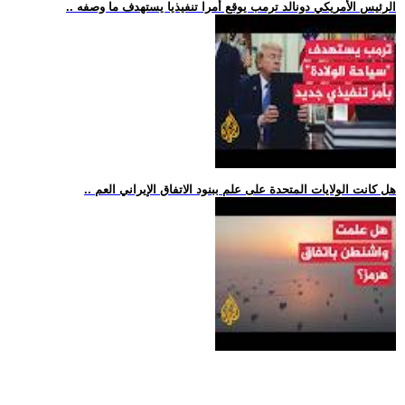
.. الرئيس الأمريكي دونالد ترمب يوقع أمرا تنفيذيا يستهدف ما وصفه
.. هل كانت الولايات المتحدة على علم ببنود الاتفاق الإيراني العم