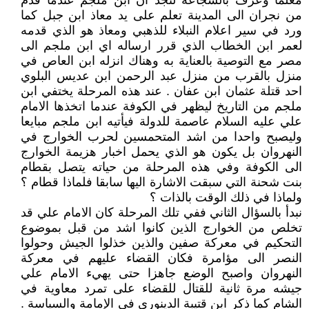
معلما وعرف بالشجاعة لنجد ان ابن ملجم عندما قدم
من نجران الى المدينة تعلم على يد معاذ ابن جبل كما
ورد في سير اعلام النبلاء للذهبي ومعاذ هو الذي قدمه
لعمر ابن الخطاب الذي قرر ارساله اي ابن ملجم الى
مصر مع التوصية بالعناية به وهناك انزله ابن العاص في
منزل بالقرب من منزل عبد الرحمن ابن عديس البلوي
احد قتلة عثمان ابن عفان . عند هذه المرحلة يختفي ابن
ملجم من التاريخ ليظهر في الكوفة عندما اتخذها الامام
علي عليه السلام عاصمة للدولة فيأتيه ابن ملجم مبايعا
وليصبح واحدا من اشد المتحمسين لحرب الخوارج في
النهروان بل يكون هو الذي يحمل اخبار هزيمة الخوارج
الى الكوفة وفي هذه المرحلة من حياته يتصل بقطام
بنت شحنة التي سبقت الاشارة اليها سابقا فلماذا قطام ؟
ولماذا في ذلك الوقت بالذات ؟
نبدأ بالسؤال الثاني ففي تلك المرحلة كان الامام علي قد
تخلص من الخوارج الذين كانوا اشد من قبل بموضوع
التحكيم في معركة صفين والذين خذلوا الجيش وحولوا
النصر الى مؤامرة فكان القضاء عليهم في معركة
النهروان واصبح الوضع جاهزا حتى يهيء الامام علي
جيشه مرة ثانية للقتال للقضاء على تمرد معاوية في
الشام كما ذكر ابن قتيبة الدينوري في الإمامة والسياسة .