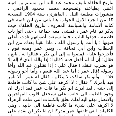
بتاريخ الخلفاء تأليف محمد عبد الله ابن مسلم بن قتيبه
اعتنى بطباعته وتصحيحه محمد محمود الرافعي ،
منشورات مطبعة النيل ، القاهرة ، سنة 1904 الصفحة
19 من الجزء الاول الجواب هنا يأتي من ابن قتيبة في
كتابه الامامة والسياسة المعروف بتاريخ الخلفاء حيث
يذكر ثم قام عمر ، فمشى معه جماعة ، حتى أتوا باب
فاطمة ، فدقوا الباب ، فلما سمعت أصواتهم نادت بأعلى
صوتها : يا أبت يا رسول الله ، ماذا لقينا بعدك من ابن
الخطاب وابن أبي قحافة … وبقي عمر ومعه قوم ،
فأخرجوا عليا ، فمضوا به إلى أبي بكر ، فقالوا له : بايع ،
فقال : إن أنا لم أفعل فمه ؟قالوا : إذا والله الذي لا إله إلا
هو نضرب عنقك ! فقال علي : إذا تقتلون عبد الله وأخا
رسوله !قال عمر : أما عبد الله فنعم ، وأما أخو رسوله
فلا !… وأبو بكر ساكت لا يتكلم ، فقال له عمر : ألا تأمر
فيه بأمرك ؟ فقال : لا أكرهه على شئ ما كانت فاطمة
إلى جنبه . لقد ادرك ابو بكر ما فات عمر فقد ادرك ان
وجود فاطمة الى جانب علي سيجعل قلوب المهاجرين
والانصار تهفو اليه لذلك نطق بالكلمات التي قتلت الزهراء
لا اكرهه على شيء ما كانت فاطمة الى جانبه . وهي
الكلمات التي تلقفها عمر مدركا ان ابا بكر لن يقدم على