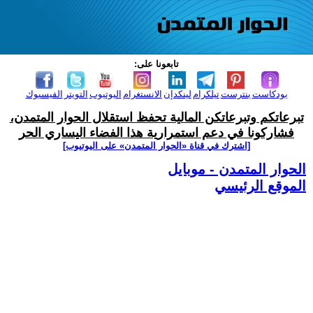
تابعونا على:
بودكاست
بنترست
تيلكرام
لينكدإن
الانستغرام
اليوتيوب
التويتر
الفيسبوك
تبرعاتكم وتبرعاتكن المالية تحفظ استقلال الحوار المتمدن،
فشاركونا في دعم استمرارية هذا الفضاء اليساري الحر
[اشترك في قناة ‫«الحوار المتمدن» على اليوتيوب]
الحوار المتمدن - موبايل
الموقع الرئيسي