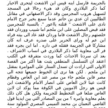
بالجريمة فارسل ابنه قيس ابن الاشعث ليتحرى الاخبار
كما ذكر البلاذري وكان قد هيء رجالا في المسجد
لتسهيل هروب المجرمين وقد ذكر الاصفهاني في مقاتل
الطالبيين ان عدي بن حاتم عدما سمع بخبر جرح الامام
نادى على الاشعث " قتلته يااعور ". بالنسبة للمجرمين
فقد قبض المصلين على ابن ملجم اما شبيب ووردان فقد
خلصتهم رجال الاشعث فاما وردان فقد عاد الى بيته فراه
ابن عم له وراى الحرير على صدره عرف انه كان
مشاركا في الجريمة فقتله في داره . اما ابن بجره فقد
فر الى معاوية كما ذكر البلاذري في انساب الاشراف .
بعد ان سردنا الاحداث كما وردت متفرقة في الكتب
اعتقد ان التسلسل المنطقي يثبت هنا اكثر من القصة
الاولى التي ارادت ان تسدل الستار على الموامرة بمقتل
ابن ملجم . لكن هنا نرى ان الخيوط جميعها تتجه الى
مصر فابن ملجم جاء من مصر عند ابن العاص وقطام
كانت عينا لابن العاص على انصار الامام والاشعث ابن
قيس هو رجل الامويين في الكوفة مما يوكد ان لابن
العاص ضلعا في التخطيط للجريمة ولكن هل كان ذلك
بعلم معاوية وامره ؟ من بين المصادر التي بين ايدينا قول
القاضي النعمان بن محمد التميمي المصري المولود سنة