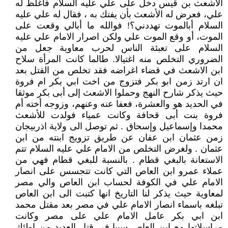
الأشعث بن قيس دخل على علي عليه السلام فأغلظ له
علي، فعرض له الأشعث بأن يفتك به ، فقال له علي عليه
السلام أبالموت تهددني؟! فوالله ما أبالي وقعت على
الموت، أو وقع الموت علي ولكن اصرار الامام علي عليه
السلام على تعبئة الناس لحرب معاوية جعل من
الضروري التخلص منه اغتيالا. طالما كانت المرأة سلاح
ابن الاشعث في قضاء اغراضه فقد تخلص من القتل بعد
ان ارتد زمن ابو بكر فتزوج من اخت ابي بكر ام فروة
حيث يذكر شارح النهج وحملوا الاشعث إلى أبى بكر موثقا
في الحديد هو والعشرة، فعفا عنه وعنهم، وزوجه أخته أم
فروة بنت أبى قحافة وكانت عمياء فولدت للأشعث
محمدا وإسماعيل وإسحاق . ثم توصل الى ولاية اذربيجان
زمن عثمان ابن عفان عن طريق تزويج ابنته من ابن
عثمان . ولغرض التخلص من الامام علي عليه السلام تتم
الاستعانة بالبغي قطام . بالنسبة للبغي قطام فهي من
عملاء عمرو ابن العاص التي كانت تتجسس على انصار
الامام علي في الكوفة لحساب ابن العاص والي مصر
لمعاوية حيث يذكر لنا التاريخ انها كتبت الى ابن العاص
تبلغه باسماء انصار الامام علي في مصر بعد مقتل محمد
ابن ابي بكر عامل الامام علي على مصر وكانت
مراسلاتها مع ابن العاص سببا في قتل العديد من اولئك