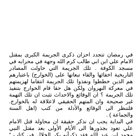
في رمضان تتجدد احزان ذكرى الجريمة الكبرى بمقتل
الامام علي ابن ابي طالب كرم الله وجهة في محرابه في
مسجد الكوفة . تلك الجريمة التي حاولت المصادر
التاريخية اخفائها والقاء تبعاتها على (الخوارج) باعتبارهم
هم الذين خططوا ونفذوا تلك الجريمة انتقاما لهزيمتهم
في معركة النهروان ولكن هل حقا قام الخوارج بتنفيذ
تلك الجريمة ؟ ان الوقائع والاحداث تثبت ان تلك التهمة
غير صحيحة وان المتهم الحقيقي لاعلاقة له بالخوارج.
فلننظر الى الوقائع والأدلة من كتب (اهل السنة
والجماعة ) .
في البداية يجب ان نذكر حقيقة ان محاولة قتل الامام
علي تعود بجذورها الى الأيام الأولى بعد مقتل النبي
محمد ابن عبد الله فقد ذكرأبو بكر الخلال في كتاب ”