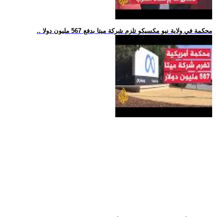
.. محكمة في ولاية نيو مكسيكو تلزم شركة ميتا بدفع 567 مليون دولا