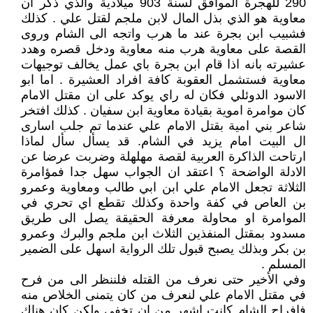
290 للهجرة الموافق لسنة 903 ميلادية والذي ذكر ان
معاوية هو الذي بذل المال لابن ملجم لقتل علي . كذلك
فشبيب ابن بجرة عند ما هرب واتجه الى الشام وروى
القصة على معاوية هرب منه معاوية ودخل قصره وهدد
عشيرته بانه اذا قام ابن بجرة باي عمل يخالف توجيهات
معاوية فستشمل العقوبة كافة افراد العشيرة . اما ابو
الاسود الدوئلي فكان له راي يوكد على ان مقتل الامام
كان موامرة اموية بقيادة معاوية ابن سفيان . كذلك افتخر
شاعر بني امية بقتل الامام علي عندما تم جلب اسارى
ال البيت امام يزيد في الشام. قد يسأل سأل لماذا
ارتاحت الذاكرة العربية لقصة مهلهلة وضربت عرضا عن
الادلة الواضحة ؟ اعتقد ان الجواب سهل جدا فمؤامرة
الثلاثة تجعل الامام علي ابن ابي طالب ومعاوية وعمرو
بن العاص في كفة واحدة وكذلك تقطع اي تحري في
الموامرة او محاولة معرفة الحقيقة يصل الى طريق
مسدود بمقتل المنفذين الثلاث ابن ملجم والبرك وعمرو
بن بكر وبذلك يصبح قبول تلك الرواية اسهل على الضمير
المسلم .
وفي الأخير حتى نعرف من القتله فلننظر الى من فرح
في مقتل الامام علي لنعرف من كان يتمنى الخلاص منه
فافراح الشام كانت اشهر من ان تخفى ولكن كان هناك