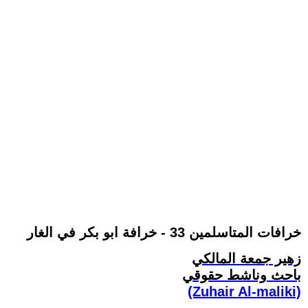
خرافات المتاسلمين 33 - خرافة ابو بكر في الغار
زهير جمعة المالكي
باحث وناشط حقوقي
(Zuhair Al-maliki)