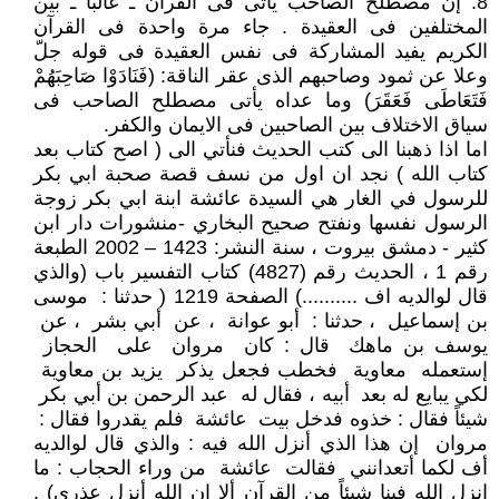
8. إن مصطلح الصاحب يأتى فى القرآن ـ غالبا ـ بين
المختلفين فى العقيدة . جاء مرة واحدة فى القرآن
الكريم يفيد المشاركة فى نفس العقيدة فى قوله جلّ
وعلا عن ثمود وصاحبهم الذى عقر الناقة: (فَنَادَوْا صَاحِبَهُمْ
فَتَعَاطَى فَعَقَرَ) وما عداه يأتى مصطلح الصاحب فى
سياق الاختلاف بين الصاحبين فى الايمان والكفر.
اما اذا ذهبنا الى كتب الحديث فنأتي الى ( اصح كتاب بعد
كتاب الله ) نجد ان اول من نسف قصة صحبة ابي بكر
للرسول في الغار هي السيدة عائشة ابنة ابي بكر زوجة
الرسول نفسها ونفتح صحيح البخاري -منشورات دار ابن
كثير - دمشق بيروت ، سنة النشر: 1423 – 2002 الطبعة
رقم 1 ، الحديث رقم (4827) كتاب التفسير باب (والذي
قال لوالديه اف ..........) الصفحة 1219 ( حدثنا : ‏ ‏موسى
بن إسماعيل ‏ ، حدثنا : ‏ ‏أبو عوانة ‏ ‏، عن ‏ ‏أبي بشر ‏ ‏، عن ‏
‏يوسف بن ماهك ‏ ‏قال : ‏كان ‏ ‏مروان ‏ ‏على ‏ ‏الحجاز ‏
‏إستعمله ‏ ‏معاوية ‏ ‏فخطب فجعل يذكر ‏ ‏يزيد بن معاوية ‏
‏لكي يبايع له بعد ‏ ‏أبيه ‏، ‏فقال له ‏ ‏عبد الرحمن بن أبي بكر ‏
‏شيئاً فقال : خذوه فدخل بيت ‏ ‏عائشة ‏ ‏فلم يقدروا فقال : ‏
‏مروان ‏ ‏إن هذا الذي أنزل الله فيه : ‏والذي قال لوالديه
أف لكما أتعدانني ‏ فقالت ‏ ‏عائشة ‏ ‏من وراء الحجاب ‏: ‏ما
إنزل الله فينا شيئاً من القرآن ألا إن الله أنزل عذري) .