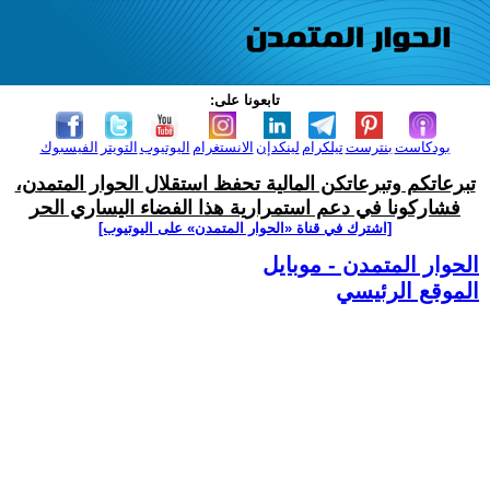
تابعونا على:
بودكاست
بنترست
تيلكرام
لينكدإن
الانستغرام
اليوتيوب
التويتر
الفيسبوك
تبرعاتكم وتبرعاتكن المالية تحفظ استقلال الحوار المتمدن،
فشاركونا في دعم استمرارية هذا الفضاء اليساري الحر
[اشترك في قناة ‫«الحوار المتمدن» على اليوتيوب]
الحوار المتمدن - موبايل
الموقع الرئيسي