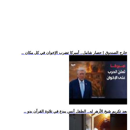
.. خارج الصندوق | حصار شامل.. أميركا تضرب الإخوان في كل مكان
.. بعد تكريم شيخ الأزهر له.. الطفل أنس يبدع في تلاوة القرآن بدو