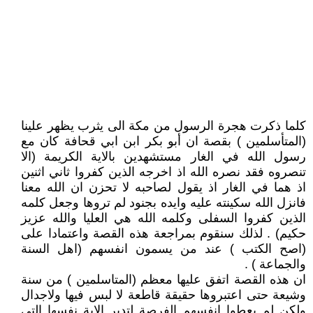
كلما ذكرت هجرة الرسول من مكة الى يثرب يظهر علينا
(المتأسلمين ) بقصة ان أبو بكر ابن ابي قحافة كان مع
رسول الله في الغار مستشهدين بالاية الكريمة (الا
تنصروه فقد نصره الله اذ اخرجه الذين كفروا ثاني اثنين
اذ هما في الغار اذ يقول لصاحبه لا تحزن ان الله معنا
فانزل الله سكينته عليه وايده بجنود لم تروها وجعل كلمه
الذين كفروا السفلى وكلمه الله هي العليا والله عزيز
حكيم) . لذلك سنقوم بمراجعة هذه القصة واعتمادا على
(اصح الكتب ) عند من يسمون انفسهم (اهل السنة
والجماعة ) .
ان هذه القصة اتفق عليها معظم (المتاسلمين ) من سنة
وشيعة حتى اعتبروها حقيقة قاطعة لا لبس فيها ولاجدال
ولكن لم يعطوا انفسهم الفرصة لتدبر الاية نفسها التي