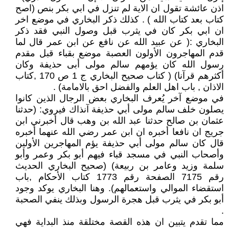
اذن عائشة تقول ان الاية لم تنزل في ابي بكر بنص (اصح
كتاب بعد كتاب الله ) . كذلك ذكر البخاري في موضع اخر
ان ابي بكر كان في يثرب قبل وصول النبي فقد ذكر
البخاري :( عن عبيد الله عن نافع عن ابن عمر قال لما
قدم المهاجرون الأولون العصبة موضع بقباء قبل مقدم
رسول الله كان يؤمهم سالم مولى أبى حذيفة وكان
أكثرهم قرآنا) ( كتاب صحيح البخاري ج 1 ص 170 ,كتاب
الاذان , باب اهل العلم والفضل احق بالامامة) .
في موضع آخر يُعرف البخاري بعض الرجال الذين كانوا
يصلون خلف سالم مولى أبي حذيفة آنذاك فيروي: (حدثنا
عثمان بن صالح حدثنا عبد الله بن وهب قال أخبرني ابن
جريج ان نافعا أخبره ان ابن عمر رضي الله عنهما أخبره
قال كان سالم مولى أبي حذيفة يؤم المهاجرين الأولين
وأصحاب النبي في مسجد قباء فيهم أبو بكر وعمر وأبو
سلمة وزيد وعامر بن ربيعة) (صحيح البخاري الحديث
رقم 7175 الصفحة رقم 1773 كتاب الأحكام ,باب
استقضاء الموالي واستعمالهم). وهنا البخاري يوكد وجود
أبو بكر في يثرب قبل هجرة الرسول وبذلك ينفي الصحبة
.
مما تقدم يتبين ان هذه القصة مختلقة منذ البداية فهي