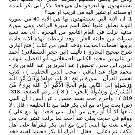
يستشهدون بها ليعرفوا هل هي فعلا تذكر ابي بكر باسمه
او صفاته او تشير اليه من قريب او بعيد؟
1. ان الاية التي يستشهدون بها هي الاية 40 من سورة
التوبة يطلق عليها أيضًا اسم سورة البراءة، وهي سورة
مدنية نزلت في العام التاسع من الهجرة . أي بعد تسع
سنوات من حادثة الغار . وقد ارتبطت بهذه الاية حادثة
يرويها اصحاب الحديث وناخذ النص من كتاب ( فتح الباري
شرح صحيح البخاري ) تأليف (ابن حجر العسقلاني؛ أحمد
بن علي بن محمد الكناني العسقلاني، أبو الفضل، شهاب
الدين، ابن حجر . تحقيق ( عبد العزيز بن عبد الله بن باز -
محمد فؤاد عبد الباقي - محب الدين الخطيب ) ، كتاب
تفسير القرآن - سورة براءة : 3 باب قوله( وَأَذَانٌ مِّنَ اللَّهِ
وَرَسُولِهِ إِلَى النَّاسِ يَوْمَ الْحَجِّ الْأَكْبَرِ أَنَّ اللَّهَ بَرِيءٌ مِّنَ
الْمُشْرِكِينَ وَرَسُولُهُ )الجزء : ( 8 ) - رقم الصفحة 318-
319 ) : وأخرج أحمد بسند حسن ، عن أنس : أن النبي
(ص) بعث ببراءة مع أبي بكر فلما بلغ ذا الحليفة ، قال : لا
يبلغها الا أنا أو رجل من أهل بيتي فبعث بها مع علي )
ووقع في حديث يعلى عند أحمد لما نزلت عشر آيات من
براءة بعث بها النبي (ص) مع أبي بكر ليقرأها على أهل
مكة ، ثم دعاني ، فقال : أدرك أبا بكر فحيثما لقيته فخذ