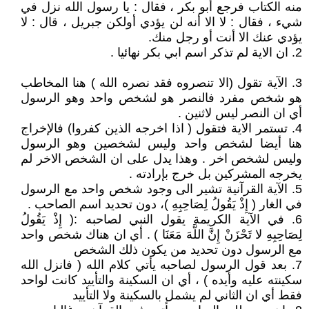
منه الكتاب فرجع أبو بكر ، فقال : يا رسول الله نزل في
شيء ، فقال : لا الا أنه لن يؤدي أولكن جبريل ، قال : لا
يؤدي عنك الا أنت أو رجل منك.
2. ان الاية لم تذكر اسم ابي بكر نهائيا .
3. الآية تقول (الا تنصروه فقد نصره الله ) هنا المخاطب
هو شخص مفرد فالنصر هو لشخص واحد وهو الرسول
أي ان النصر ليس لاثنين .
4. تستمر الاية فتقول ( اذا اخرجه الذين كفروا) فالإخراج
هنا أيضا لشخص واحد وليس لشخصين وهو الرسول
وليس لشخص اخر . وهذا يدل على ان الشخص الاخر لم
يخرجه المشركين بل خرج بإرادته .
5. الآية القرآنية تشير الى وجود شخص واحد مع الرسول
في الغار ( إِذْ يَقُولُ لِصَاحِبِهِ )، دون تحديد اسم الصاحب .
6. في الآية الكريمة يقول النبي لصاحبه :( إِذْ يَقُولُ
لِصَاحِبِهِ لا تَحْزَنْ إِنَّ اللَّهَ مَعَنَا ) . أي ان هناك شخص واحد
مع الرسول دون تحديد من يكون ذلك الشخص
7. بعد قول الرسول لصاحبه يأتي كلام الله ( فانزل الله
سكينته عليه وأيده ) ، أي ان السكينة والتأييد كانت لواحد
فقط أي ان الثاني لم يشمل بالسكينة ولا التأييد