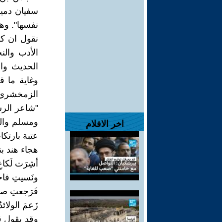
سفيان دميم
نفسها". وه
نقول ان كب
الأدب والن
الحديث وال
وغاية ما قا
الزمخشري 
"شاعر الرس
ومسلم والن
اخر الافلام
عتبة بارتك
هجاء هند بنت عتبة
أشِرَت لَكاع
ونَسيتِ فاحشةً
فَرَجعتِ صاغر
زَعمَ الولائدُ
وقد يقول ق