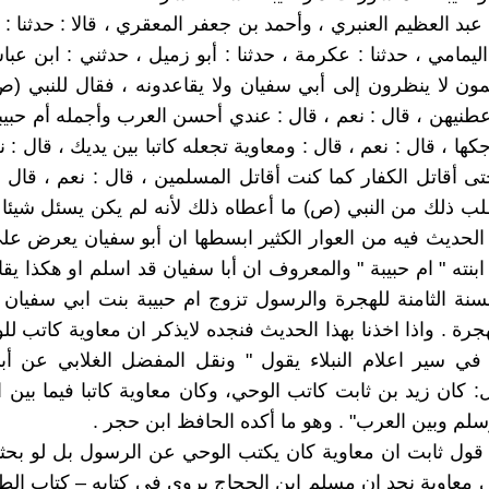
بد العظيم العنبري ، وأحمد بن جعفر المعقري ، قالا : حدثنا : 
يمامي ، حدثنا : عكرمة ، حدثنا : أبو زميل ، حدثني : ابن عبا
ون لا ينظرون إلى أبي سفيان ولا يقاعدونه ، فقال للنبي (ص)
أعطنيهن ، قال : نعم ، قال : عندي أحسن العرب وأجمله أم حبيب
ها ، قال : نعم ، قال : ومعاوية تجعله كاتبا بين يديك ، قال : ن
ى أقاتل الكفار كما كنت أقاتل المسلمين ، قال : نعم ، قال أ
طلب ذلك من النبي (ص) ما أعطاه ذلك لأنه لم يكن يسئل شيئا إل
 الحديث فيه من العوار الكثير ابسطها ان أبو سفيان يعرض ع
بنته " ام حبيبة " والمعروف ان أبا سفيان قد اسلم او هكذا يقا
نة الثامنة للهجرة والرسول تزوج ام حبيبة بنت ابي سفيان
جرة . واذا اخذنا بهذا الحديث فنجده لايذكر ان معاوية كاتب لل
 في سير اعلام النبلاء يقول " ونقل المفضل الغلابي عن أ
: كان زيد بن ثابت كاتب الوحي، وكان معاوية كاتبا فيما بين 
وسلم وبين العرب" . وهو ما أكده الحافظ ابن حجر .
 قول ثابت ان معاوية كان يكتب الوحي عن الرسول بل لو بحث
معاوية نجد ان مسلم ابن الحجاج يروي في كتابه – كتاب الط