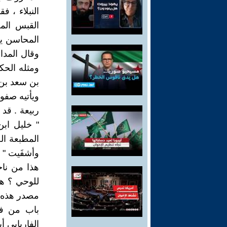
النبلاء ، ف
القبس المخ
وقال المدائ
ومثله الحك
بن سعد بن 
ويأتيه صفو
ربيعة . قد
" خليل اب
المطبعة الج
وأشفَيت " .
هذا من ناح
للوحي ؟ هي
مصدر هذه 