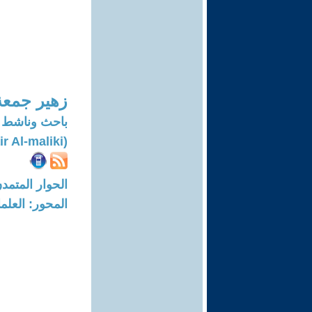
زهير جمعة
باحث وناشط 
(Zuhair Al-maliki)
الحوار المتمدن-العدد: 6677 - 20
المحور: العلما