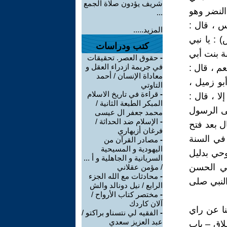
شريف يؤدون صلاة الجمع
النضر وهو
...
س ، قال :
المزيد.....
 : يا نبي
كتب ودراسات
ة بنت أبي
-
حقوق العصر. تحقيقات
في جريمة ازدراء العقل و
عم ، قال :
معاداة الإنسان / أحمد
بو زميل ،
التاوتي
-
قراءة في تاريخ الاسلام
ا ، قال :
المبكر الطبعة الثانية /
لى الرسول
محمد جعفر ال عيسى
-
الإسلام ضد الحداثة /
ل بعد فتح
فرغان أزيهاري
 في السنة
-
مصادر القرآن من
اليهودية و المسيحية
وحي بدليل
السريانية و الجاهلية و أ ...
بي الحسن
/ مؤمن عقلاني
-
محادثات مع الله الجزء
النبي صلى
الرابع / نيل دونالد والش
-
مختصر كتاب الأرواح /
آلان كاردك
نا عن راي
-
الفقيه لي نتسناو براكتو /
عبد العزيز سعدي
لاق – باب