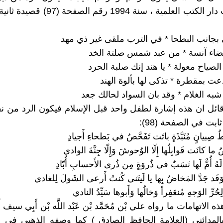
، منشورات دار الكتب العلمية ، سنة 1994 رقم
بجانب البطحا * في الترب ملقى غير ذي مهد
ضاء آنسة * من عبد شمس صلتة الخد
لصياح معولة * يا هند إنك صلبة الحرد
عت بمقطرة * تذكى لها بألوة الهند
به الغلام * وقد بان السواد لحالك جعد
ائل ان هذه إشارة لطفل واحد قبل الإسلام فيكون الرد من 
بت في الصفحة (98):
صِبيانٍ مُنَبَّذَةٍ باتَت تَفَحَّصُ في بَطحاءِ أَجيادِ
 ما كانَت قَوابِلُها إِلّا الوُحوشَ وَإِلّا جِنَّةَ الوادي
لَهُ أُمٌّ لَها نَسَبٌ في ذُروَةٍ مِن ذُرى الأَحسابِ أُبّادِ
وَقَد جَدَّ المَخاضُ بِها يا لَيتَني كُنتُ أَرعى الشَولَ لِلغادي
حُرِّ الوَجهِ مُنعَفِراً وَخالُها وَأَبوها سَيِّدُ النادي
ه الاتهامات ما رواه علي بْن مُحَمَّد بْن عَبْد اللَّه بْن أَبِي سيف 
لمدائني (العلامة الحافظ الصادق ) كما وصفه الذهبي في س