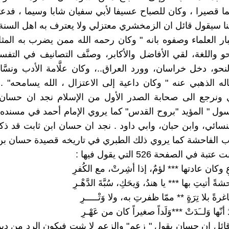
ا قصيرا ، وكان للصباح عسيفا لأبي سفيان شابا وسيما ، فدعت
نا سيقول قائل ان الزمخشري معتزلي ولا يعترف به اهل السنة
ار العلماء وصفوه بانه " وكان رحمه الله ممن يضرب به الم
حو واللغة، لقي الأفاضل والأكابر، وصنَّف التصانيف في التف
نحو، دخل خراسان، وورد العراق..، وكان علَّامة الأدب ونسَّا
له الذهبي عنه " وكان داعية إلى الاعتزال ، الله يسامحه" . و
ونرجع الى صحابة الصدر الأول من الإسلام نجد ان حسان 
ول " المؤيد "بروح القدس" كما يروي الإمام أحمد في مسنده,
سائي، وابن حبان، وابي داود . نجد ان حسان ابن ثابت قد ذك
اب الفاحشة كما يروي ذلك الطبري في تاريخه قصيدة حسان ب
 في الصفحة 526 التي يقول فيها :
ِ وكان عادتها *** لؤمٌ، إذا أشِرتْ، مع الكُفرِ
 أتيتِ بها *** يا هندُ، وَيحَكِ، سُبَّةَ الدَّهْـرِ
ةً بلا تِرَةٍ ** ممّا ظفرتِ به، ولا وَتْـــــرِ
 أنّها وَلــَدَتْ ***وَلَداً صغيراً كان من عَهْـرِ
ائل ان حسان يقول " زعم" والزعم لا يثبت فيكون الرد من د