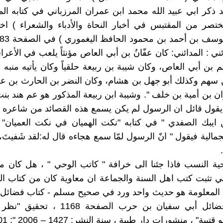
قد ذكر ابي عبيد الله محمد ابن عمران المرزباني في كتابه الم
تصر من المقتبس في أخبار النحاة والأدباء والشعراء ) اخ
ني : المدائني: كان عفّانُ بن أبي العاص مؤنثاً يلعب في الأعرا
م بن أبي العاص، وكان شيبة بن ربيعة حلقياً وكان يأتيه منبه 
سهم وكذلك أبو جهل بن هشام، وكان النضر بن الحارث بن علق
ان بن أمية بن خلف ". وشيبة ابن ربيعة المذكور هو عم هند بنت
 يقول قائل ان الرسول لم يكن يسمع هذه القصائد من شاعره 
ن ايبك الصفدي " في كتابه "نكت الهميان في نكت العميان"
مالية فيقول " انّ الرسول لمّا سمع هجاءه قال له:لقد شَفيتَ، 
ية النسب فاذا جئنا الى خرافة " كاتب الوحي " ، هل كان معا
 تثبت كتب اهل السنة والجماعة ان معاوية كان من كتاب ال
المعلومة هو حديث واحد ورد في صحيح مسلم - كتاب فضائل ا
باب من فضائل أبي سفيان بن حرب الصفحة 68