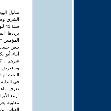
نتناول ال
الشرق وهو 
يرددها "ا
المؤمنين "
بلغن حسب 
أبناء أبو ب
غيرهم . كم
وسنعرض هذ
البحث ام ا
في البداية
نعرف ماهو
معاوية يعز
العباس بن 