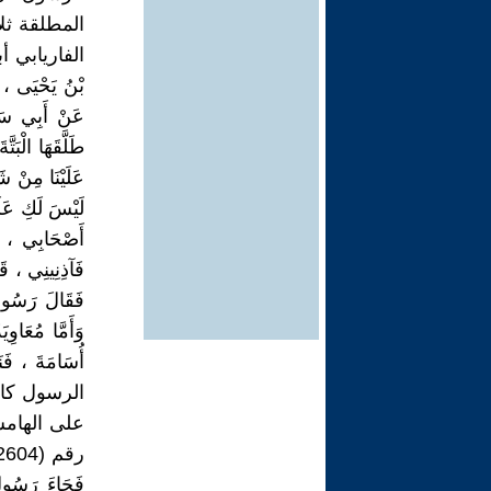
بْنُ يَحْيَى ، ق
عَنْ أَبِي سَل
طَلَّقَهَا الْبَت
عَلَيْنَا مِنْ ش
لَيْسَ لَكِ عَلَي
أَصْحَابِي ، اعْ
فَآذِنِينِي ، قَ
فَقَالَ رَسُولُ 
وَأَمَّا مُعَاوِ
أُسَامَةَ ، فَ
الرسول كان
على الهامش
فَجَاءَ رَسُولُ