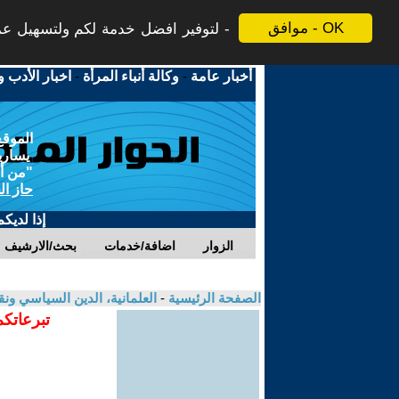
موافق - OK
لتوفير افضل خدمة لكم ولتسهيل عملي
أخبار عامة
-
وكالة أنباء المرأة
-
اخبار الأدب و
الموقع
يسارية
"من أج
حاز ال
إذا لديك
الزوار
اضافة/خدمات
بحث/الارشيف
الصفحة الرئيسية
-
العلمانية، الدين السياسي ونق
تبرعاتكم