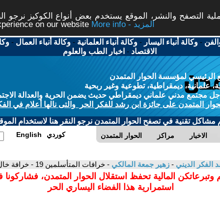
ة التصفح والنشر، الموقع يستخدم بعض أنواع الكوكيز نرجو النق
More info - المزيد
experience on our website
الفن
-
وكالة أنباء اليسار
-
وكالة أنباء العلمانية
-
وكالة أنباء العمال
-
وكا
الاقتصاد
-
اخبار الطب والعلوم
 الرئيسي لمؤسسة الحوار المتمدن
، علمانية، ديمقراطية، تطوعية وغير ربحية
ل مجتمع مدني علماني ديمقراطي حديث يضمن الحرية والعدالة الاجتم
حوار المتمدن على جائزة ابن رشد للفكر الحر والتى نالها أعلام في الفك
م مشاكل تقنية في تصفح الحوار المتمدن نرجو النقر هنا لاستخدام الموقع
كوردي
English
الاخبار
مراكز
الحوار المتمدن
د الفكر الديني
-
زهير جمعة المالكي
- خرافات المتأسلمين 19 - خرافة خال المؤمنين
 وتبرعاتكن المالية تحفظ استقلال الحوار المتمدن، فشاركونا 
استمرارية هذا الفضاء اليساري الحر