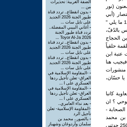
الضفة الغربية: تحذيرات
عنون (نور
من ...
-
بدون انقطاع.. تردد قناة
تصار (أبي
طيور الجنة 2026 الجديد
المحاسن يوسف بن أحمد بن محمود الحافظ اليغموري ) في الصفحة 183 ما يلي "
على نايل سات ...
-
أغاني البيبي المفضلة..
س بالدُفّ،
تردد قناة طيور الجنة
2026 Toyor Al-Ja ...
بن الحجاج
-
بدون انقطاع.. تردد قناة
مة حلقياً
طيور الجنة 2026 الجديد
على نايل سات ...
 عتبة ابن
-
بدون انقطاع.. تردد قناة
فيجيب هنا
طيور الجنة 2026 الجديد
على نايل سات ...
 منشورات
-
-المقاومة الإسلامية في
يا حسّان،
العراق- تعلن تأجيل ردها
العسكري على ا ...
-
-المقاومة الإسلامية في
وية كاتبا
العراق- تعلن تأجيل ردها
العسكري على ا ...
وحي ؟ ان
-
بعد نداء العامري..
-المقاومة الإسلامية- تعلن
لصحابة -
تأجيل الرد
11 ، تحقيق "نظر بن محمد
-
بالصور.. محمد بن
سلمان وأردوغان وشهباز
الفاريابي أبو قتيبة" ، منشورات دار طيبة ، سنة النشر: 1427 – 2006 ": 2501 حدثني