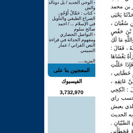
-
الوحي الجديد / يل دونالد
لصفحة 686 – تحقيق "نظر بن محمد
والش
-
كتاب : حَمَّالُ أَوْجُهٍ..
 ، منشورات دار طيبة ، سنة النشر: 1427 – 2006 " حَدَّثَنَا يَحْيَى
الصراع الطبقي والتأويل
نِ سُفْيَانَ ،
في الإسلام ... / احمد
صالح سلوم
و بْنَ حَفْصٍ
-
التواصل الحضاري
للَّهِ مَا لَكِ
ومفهوم الحداثة في قراءة
النص القراني / عمار
َهُ ، فَقَالَ :
التميمي
أَةٌ يَغْشَاهَا
المزيد.....
إِذَا حَلَلْتِ
المعجبين بنا على
مٍ خَطَبَانِي ،
نْ عَاتِقِهِ ،
الفيسبوك
الَ : انْكِحِي
3,732,970
وية بحسب راي
الذي يعيش
به الحديث
صِّبْيَانِ .
ءَ فَحَطَأَنِي