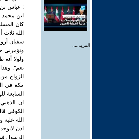
: عباس بن ع
ابن محمد ال
كان المسلم
الله ثلاث 
سفيان أزوجك
المزيد.....
وتؤمرني حت
ولولا أنه 
نعم". وهذا
الزواج من ا
مكة في الس
السابعة لله
ان الذهبي
الكوفي قال
الله عليه 
اذن لايوجد
الرسول في 