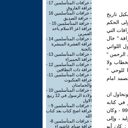
-
خرافات المتأسلمين 17-
خرافة الفاروق
-
خرافات المتأسلمين 16
يل تاريخ
– خرافة الصديق
لى الحكم
-
خرافة المتأسلمين 15 -
خرافة اعز الاسلام باحد
 للهجرة . من الخرافات التي
العمرين
فة " خال
-
خرافات المتأسلمين 14 -
خرافة العشرة المبشرة
 اللواتي
بالجنة
الرحمن "
-
خرافات المتأسلمين 13-
خرافة الحميراء
الخطاب ولا
-
خرافات المتأسلمين 12 -
خرافة ذات النطاقين
 للوحي "
-
خرافات المتأسلمين 11-
صمد امام
خرافة العنكبوت
والحمامتان
-
خرافات المتأسلمين 10 -
ونحاول ان
ولادة الرسول في 12 ربيع
الاول
في كتابه
-
خرافات المتأسلمين 9 -
"ربيع الأبرار ونصوص الأخيار " ، الجزء : ( 4 ) - رقم الصفحة 275 / 276 "99 - وكان
خرافة اصح كتاب بعد كتاب
الله
يد ، وإلى
-
خرافات المتأسلمين 8-
: كان أبو
خرافة صيام عاشوراء