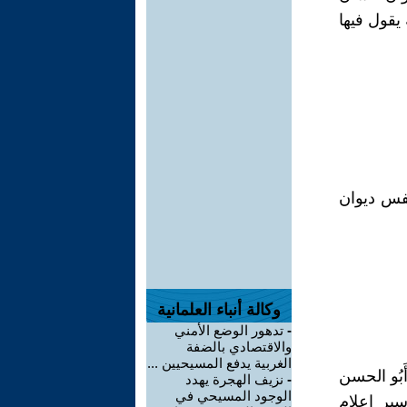
 الصفحة (97) قصيدة ثانية يقول فيها
نفس ديوان
وكالة أنباء العلمانية
-
تدهور الوضع الأمني
والاقتصادي بالضفة
الغربية يدفع المسيحيين ...
أَبُو الحسن
-
نزيف الهجرة يهدد
الوجود المسيحي في
ير اعلام