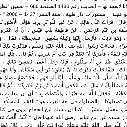
المطلقة ثلاثا لانفقة لها – الحديث رقم 1480 ا
الفاريابي أبو قتيبة"
َالَ : قَرَأْتُ عَلَى مَالِكٍ ، عَنْ عَبْدِ اللَّهِ بْنِ يَزِيدَ مَوْلَى الْأَسْوَدِ بْ
َمَةَ بْنِ عَبْدِ الرَّحْمَنِ ، عَنْ فَاطِمَةَ بِنْتِ قَيْسٍ ، أَنَّ أَبَا عَمْرِ
َّةَ ، وَهُوَ غَائِبٌ ، فَأَرْسَلَ إِلَيْهَا وَكِيلُهُ بِشَعِيرٍ ، فَسَخِطَتْهُ ، فَقَالَ : وَا
َيْءٍ ، فَجَاءَتْ رَسُولَ اللَّهِ صَلَّى اللَّهُ عَلَيْهِ وَسَلَّمَ ، فَذَكَرَتْ ذَلِكَ ل
ْهِ نَفَقَةٌ ، فَأَمَرَهَا أَنْ تَعْتَدَّ فِي بَيْتِ أُمِّ شَرِيكٍ ، ثُمَّ قَالَ : تِلْكِ امْرَ
تَدِّي عِنْدَ ابْنِ أُمِّ مَكْتُومٍ ، فَإِنَّهُ رَجُلٌ أَعْمَى تَضَعِينَ ثِيَابَكِ ، فَ
الَتْ : فَلَمَّا حَلَلْتُ ذَكَرْتُ لَهُ أَنَّ مُعَاوِيَةَ بْنَ أَبِي سُفْيَانَ ، وَأَبَا جَهْ
اللَّهِ صَلَّى اللَّهُ عَلَيْهِ وَسَلَّمَ : أَمَّا أَبُو جَهْمٍ ، فَلَا يَضَعُ عَصَاهُ عَ
يَةُ فَصُعْلُوكٌ لَا مَالَ لَهُ ، انْكِحِي أُسَامَةَ بْنَ زَيْدٍ فَكَرِهْتُهُ ، ثُمَّ قَ
نَكَحْتُهُ ، فَجَعَلَ اللَّهُ فِيهِ خَيْرًا ، وَاغْتَبَطْتُ بِهِ " أي ان معا
 "صعلوكا " والصعلوك في لغة العرب هو " الفقير المتسكِّع 
، محتال، متشرِّد" . كما ان مسلم ابن الحجاج يروي في كتا
رقم (2604 ) بسنده عن ابن عباس رضي الله عنهما قال: " كُنْتُ أَلْعَبُ مَعَ ال
 اللَّهِ صَلَّى اللَّهُ عَلَيْهِ وَسَلَّمَ فَتَوَارَيْتُ خَلْفَ بَابٍ ، قَالَ فَجَا