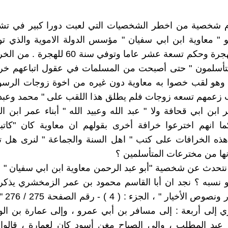
يوم شخصية من اخطر الشخصيات التي لعبت دورا كبير في تشك
" معاوية ابن ابي سفيان " مؤسس الدولة الاموية والذي تو
سنة 41 للهجرة وحكم تسعة عشر عاما وتوفي سنة 60
لمتأسلمون " حتى أصبحت من المسلمات في عقول اتباعهم خرا
 وهو لقب خصوا به معاوية دون غيره من اخوة زوجات الرسول
زعمهم تسعه زوجات فلم يطلق هذا اللقب على " محمد وعبد 
كر ابن ابي قحافة ولا " عبد الله وعبيد الله " أبناء عمر ابن 
ا انهم اخترعوا خرافة أخرى بقولهم ان معاوية كان "كاتبا
ه الخرافات على كتب " اهل السنة والجماعة " لنرى هل ت
نها من مخترعات المتأسلمين ؟
 نتحدث عن شخصية "أبو عبد الرحمن معاوية ابن ابي سفيان " 
 نسبه ؟ نجد ان أبا القاسم محمود بن عمر الزمخشري يذكر 
ي إلى أربعة : إلى مسافر بن أبي عمرو ، وإلى عمارة بن الول
عبد المطلب ، وإلى الصباح مغن أسود كان لعمارة ، قالوا 