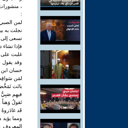
:
لمن الصبي 
نجلت به بي
تسعى إلى ا
فإذا تشاء د
غلبت على ش
وقد يقول ق
حسان ابن ثا
لمَن سَواقِطُ 
باتَت تَمَخَّضُ
فيهِم صَبِيٌّ 
تَقولُ وَهناً 
قَد غادَروهُ لِ
ومما يؤيد هذ
المعروف با