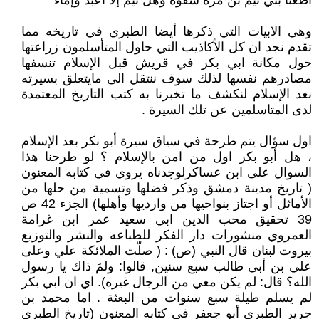
أطعنا بني تيم بن مرة شقوةً وهل تيم إلا أعبدٌ وإماءُ
وهي الابيات التي ذكرها أيضا الطبري في تاريخه مما
تقدم نجد ان كل الأكاذيب التي حاول المتأسلمون زراعتها
حول مكانة ابي بكر في قريش قبل الإسلام تنسفها
مصادرهم نفسها لذلك سوف ننتقل الى مايتعلق بسيرته
بعد الإسلام لنكشف ما تخبرنا به كتب التاريخ المعتمدة
لدى المتاسلمين عن تلك السيرة .
اول سؤال يتم طرحة في سياق سيرة أبو بكر بعد الإسلام
، هل أبو بكر اول من امن بالإسلام ؟ لو طرحنا هذا
السوال على ابن عساكرلوجدناه يروي في كتابه المعنون
( تاريخ مدينة دمشق وذكر فضلها وتسمية من حلها من
الأماثل أو اجتاز بنواحيها من وارديها وأهلها) الجزء 42 ص
39 تحقيق محب الدين ابي سعيد عمر ابن غرامة
العمروي منشورات دار الفكر للطباعه والنشر والتوزيع
بيروت لبنان قال النبي (ص) : ( صلّت الملائكة علي وعلى
علي بن أبي طالب سبع سنين, قالوا: ولمَ ذاك يا رسول
الله؟ قال: لم يكن معي من الرجال غيره). اي ان ابي بكر
لم يسلم طيلة سبع سنوات من البعثة . اما محمد بن
جرير الطبري أبو جعفر في كتابه المعنون (تاريخ الطبري