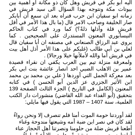
اليه ابو بكر في قريش وهل كان ذو مكانة او اهمية بين
بيوتات مكة ونتوجه بهذا السؤال الى سيد قريش في
زمانه ابو سفيان ابن حرب فنراه بعد ان سمع أن أبابكر
صار الخليفة وصاحب الامر قال (ما بال هذا الأمر في أقل
قريشٍ قلة وأذلها ذلةً؟) كما ورد في كتاب الحاكم
النيسابوري المعنون المستدرك على الصحيحين . كما
يروي عبد الرزاق الصنعاني في مصنفه ان أبا سفيان قال
لعلي بن أبي طالب (غلبكم على هذا الأمر أذل أهل بيت
في قريش أما والله لأملأنها خيلا ورجالا) .
ولمعرفة منزلة تيم بين العرب يكفي ان نقراء قصيدة
عمير بن الاهلب الضبي احد انصار عائشة بنت ابي بكر
بعد معركة الجمل التي أوردها ( علي بن محمد بن محمد
ابن الأثير الجزري عز الدين أبو الحسن ) في كتابه
المعنون (الكامل في التاريخ ) الجزء الثالث الصفحة 139
بتحقيق (أبو الفداء عبد الله القاضي) منشورات دار الكتب
العلمية، سنة 1407 – 1987 التي يقول فيها مايلي:
لقد أوردتنا حومة الموت أمنا فلم تنصرف إلا ونحن رواءُ
لقد كان في نصر ابن ضبة أمه وشيعتها مندوحة وغناء
أطعنا قريش ضلة من حلومنا ونصرتنا أهل الحجاز عناء