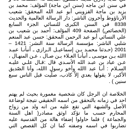
في سنن ابن ماجه (سنن ابن ماجة) المؤلف: محمد بن
يزيد بن ماجة القزويني أبو عبد الله المحقق: شعيب
الأرناؤوط وآخرون الناشر: دار الرسالة العالمية والحديث
8338 في السنن الكبرى للنسائي الجزء السابع
(الخصائص) الصفحة 409 المؤلف: أحمد بن شعيب بن
علي النسائي أبو عبد الرحمن المحقق: حسن عبد المنعم
شلبي الناشر: مؤسسة الرسالة سنة النشر: 1421 –
2001 (حـدثنا محمـد بـن إسماعيـل الـرازي ـ أنبأنـا عبيـد
االله بـن موسـى ـ أنبأنـا العـلاء بـن صـال ، عـن المنهـال ،
عـن عباد بن عبـد الله الأسـدي قال :قـال علـي عليـه
السـلام : أنـا عبد االله وأخو رسول االله، وأنا الصّديق
الأكبر، لا يقولها بعدي إلاّ كاذب، صلّيت قبل الناس سبع
سنين ) .
الخلاصة ان الرجل كان شخصية مغمورة بحيث لم يهتم
احد في زمانه بالتحقق من اسمه الحقيقي نتيجة لوضاعة
الأصل والشبهة التي تقع عليه من انه ولد من زواج
المحارم حسب ما تؤكد اوثق مصادر( اهل السنة
والجماعة ) فلما حاولوا إضفاء هالة من القدسية عليه
تضاربوا في اسمه وصفته كما ان كل القصص التي