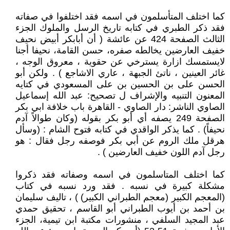
كما اختلف المتأسلمون في اسمه فقد اختلفوا في صفاته
فقد ذكر الطبري في كتابه تاريخ الرسل والملوك الجزء
الثالث الصفحة 424 عن عائشة ( أن أبابكر أبيض نحيف
خفيف العارضين يخالطه صفره، حسن القامة، نحيفا أجنا
لايستمسك ازارة يسترخي عن حقوية ، معروق الوجه ،
غائر العينين ، ناتئ الجبهة ، عاري الاشاجع ) . ولكن أبو
الحسن على بن الحسين بن على المسعودي في كتايه
المعنون التنبيه والإشراف ل تصحيح: عبد الله إسماعيل
الصاوي الناشر: دار الصاوي - القاهرة باب خلافة ابي بكر
الصفحة 249 يصفه أي أبو بكر بقوله (وكان طوالاً آدم
نحيفاً) . كما يذكر الواقدي في كتابه فتوح الشام : (وسأل
هرقل ملك الروم عن أبي بكر فوصفه رجل فقال : هو
رجل آدم اللون خفيف العارضين ) .
كما اختلف المتاسلمون في اسمه وصفاته فقد ذكروا
مشكلة كبيرة في نسبه . فقد ورد نسبه في كتاب
(المعجم الكبير (معجم الطبراني الكبير) ) ، تاليف سليمان
بن أحمد بن أيوب الطبراني أبو القاسم ، تحقيق حمدي
عبد المجيد السلفي ، منشورات مكتبة ابن تيمية، الجزء