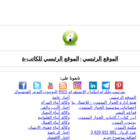
الموقع الرئيسي
الموقع الرئيسي للكاتب-ة
|
تابعونا على:
بنترست
تيلكرام
لينكدإن
الانستغرام
RSS
اليوتيوب
التويتر
الفيسبوك
الموقع الرئيسي
أخبار عامة
هيئة ادارة الحوار المتمدن - للإتصال بنا
وكالة أنباء المرأة
إحصائيات مؤسسة الحوار المتمدن
اخبار الأدب والفن
قواعد النشر
وكالة أنباء اليسار
ابرز كتاب / كاتبات الحوار المتمدن
وكالة أنباء العلمانية
يوتيوب التمدن
وكالة أنباء العمال
مكتبة التمدن
وكالة أنباء حقوق الإنسان
عدد الزوار: 3,429,931,881
اخبار الرياضة
اضافة موضوع جديد
اخبار الاقتصاد