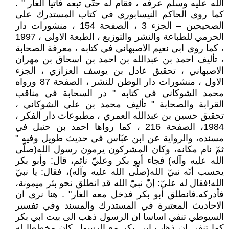
الله عليه وسلّم عرفه ، فقام له حتّى تبعه فأتيا الغار " .
كما روى الحاكم النيسابوري في كتاب المستدرك على
الصحيحين – الجزء 3 ، الصفحة 154 ، منشورات دار
الحرمي للطباعة والنشر والتوزيع ، الطبعة الاولى ، 1997
، كما روى ابي نعيم الاصبهاني في كتابه ، معرفة الصحابة
، تأليف احمد بن عبدالله بن احمد بن اسحاق بن مهران
الاصبهاني ، تحقيق عادل بن يوسف العزازي ، الجزء
الاول ، منشورات دار الوطن للنشر ، الصفحة 87 ورواه
محمد الشوكاني في كتابه " در السحابة في مناقب
القرابة والصحابة " تأليف محمد بن علي الشوكاني ،
تحقيق حسين بن عبدالله العمري ، مطبوعات دار الفكر ،
1984، الصفحة 216 ، كما رواها احمد بن حنبل في
مسنده، والرواية عن ابن عبّاس في حديث طويل وفيه "
ثمّ نام مكانه، وكان المشركون يرمون رسول الله(صلّى
الله عليه وآله) فجاء أبو بكر وعليّ نائم، قال: وأبو بكر
يحسب أنّه نبيّ الله(صلّى الله عليه وآله)، فقال: يا نبيّ
الله!فقال له عليّ: إنّ نبيّ الله قد انطلق نحو بئر ميمونة،
فأدركه.فانطلق أبو بكر فدخل معه الغار" . هنا نرى ان
الاحاديث المعتبرة في المستدرك والمسند وفي تفسير
السيوطي تنفي اساسا ان الرسول ذهب الى بيت ابي بكر
كما تنفي ان ذهاب ابي بكر مع الرسول كان مخططا له