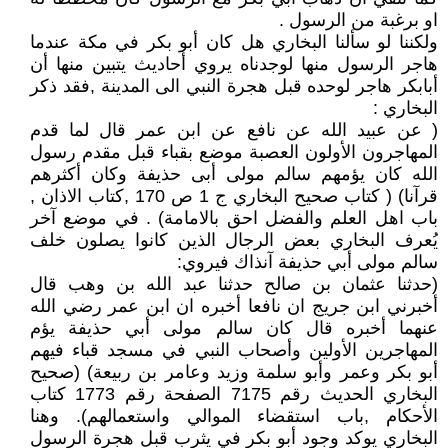
او برغبة من الرسول .
ولكننا لو سألنا البخاري هل كان أبو بكر في مكة عندما
هاجر الرسول منها لوجدناه يروي أحاديث يتبين منها أن
أبابكر هاجر لوحده قبل هجرة النبي الى المدينة ,فقد ذكر
البخاري :
( عن عبيد الله عن نافع عن ابن عمر قال لما قدم
المهاجرون الأولون العصبة موضع بقباء قبل مقدم رسول
الله كان يؤمهم سالم مولى أبى حذيفة وكان أكثرهم
قرآنا) ( كتاب صحيح البخاري ج 1 ص 170 ,كتاب الاذان ,
باب اهل العلم والفضل احق بالامامة) . في موضع آخر
يُعرف البخاري بعض الرجال الذين كانوا يصلون خلف
سالم مولى أبي حذيفة آنذاك فيروي:
(حدثنا عثمان بن صالح حدثنا عبد الله بن وهب قال
أخبرني ابن جريج ان نافعا أخبره ان ابن عمر رضي الله
عنهما أخبره قال كان سالم مولى أبي حذيفة يؤم
المهاجرين الأولين وأصحاب النبي في مسجد قباء فيهم
أبو بكر وعمر وأبو سلمة وزيد وعامر بن ربيعة) (صحيح
البخاري الحديث رقم 7175 الصفحة رقم 1773 كتاب
الأحكام ,باب استقضاء الموالي واستعمالهم). وهنا
البخاري يوكد وجود أبو بكر في يثرب قبل هجرة الرسول