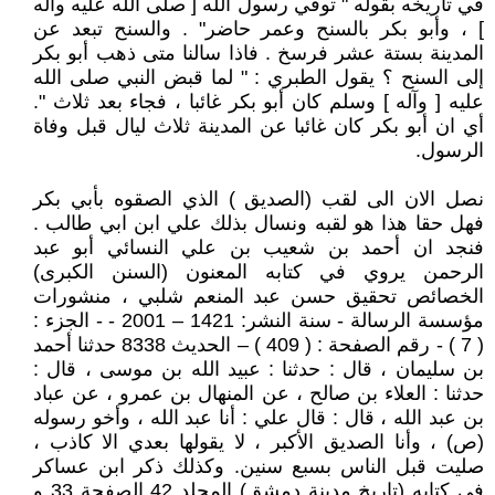
في تاريخه بقوله " توفي رسول الله [ صلى الله عليه وآله
] ، وأبو بكر بالسنح وعمر حاضر" . والسنح تبعد عن
المدينة بستة عشر فرسخ . فاذا سالنا متى ذهب أبو بكر
إلى السنح ؟ يقول الطبري : " لما قبض النبي صلى الله
عليه [ وآله ] وسلم كان أبو بكر غائبا ، فجاء بعد ثلاث ".
أي ان أبو بكر كان غائبا عن المدينة ثلاث ليال قبل وفاة
الرسول.
نصل الان الى لقب (الصديق ) الذي الصقوه بأبي بكر
فهل حقا هذا هو لقبه ونسال بذلك علي ابن ابي طالب .
فنجد ان أحمد بن شعيب بن علي النسائي أبو عبد
الرحمن يروي في كتابه المعنون (السنن الكبرى)
الخصائص تحقيق حسن عبد المنعم شلبي ، منشورات
مؤسسة الرسالة - سنة النشر: 1421 – 2001 - - الجزء :
( 7 ) - رقم الصفحة : ( 409 ) – الحديث 8338 حدثنا أحمد
بن سليمان ، قال : حدثنا : عبيد الله بن موسى ، قال :
حدثنا : العلاء بن صالح ، عن المنهال بن عمرو ، عن عباد
بن عبد الله ، قال : قال علي : أنا عبد الله ، وأخو رسوله
(ص) ، وأنا الصديق الأكبر ، لا يقولها بعدي الا كاذب ،
صليت قبل الناس بسبع سنين. وكذلك ذكر ابن عساكر
في كتابه (تاريخ مدينة دمشق) المجلد 42 الصفحة 33 و