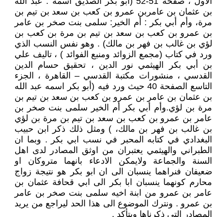
الأول ، صفحة 51-52 (أبو بكر الصديق اسمه : عبد الله
بن عثمان بن عامربن عمرو بن كعب بن سعد بن تيم بن
مرة، وأم أبي بكر : أم الخير: سلمى بنت صخر بن عامر
بن عمرو بن كعب بن سعد بن تيم بن مرة بن كعب بن
لؤي بن غالب بن فهر بن مالك) . وهو نفس النسب الذي
ورد في كتاب (مجمع الزوائد ومنبع الفوائد ) ، تاليف علي
بن أبي بكر الهيثمي نور الدين ، تحقيق حسام الدين
القدسي ، منشورات مكتبة القدسي – القاهرة ، الجزء
التاسع الصفحة 40 حيث ورد فيه (أبو بكر اسمه عبد الله
بن عثمان بن عامر بن عمرو بن كعب بن سعد بن تيم بن
مرة بن لؤي‏.‏وأم أبي بكر أم الخير سلمى بنت صخر بن
عامر بن عمرو بن كعب بن سعد بن تيم بن مرة بن لؤي
بن غالب بن فهر بن مالك، ) ومثل ذلك ذكر ابن حبيب
البغدادي في كتابه المحبر في نسب ابي بكر . وبما ان
الطبراني والهيثمي يعتبران من اوثق المصادر لدى اهل
السنة والجماعة ولايمكن الادعاء بانهما متروكان او
ضعيفان فنراهما ينسبان الى ان ابو بكر هو نتيجة زواج
محارم كونهما ينسبان ابا بكر الى ابي قحافة عثمان بن
عامر بن عمرو من ابنة اخيه سلمى بنت صخر بن عامر
بن عمرو . ونترك الموضوع الى هذا الحد ليراجع من يريد
المصادر التي ذكرناها ويتأكد .