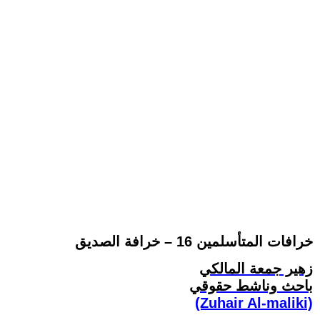
خرافات المتأسلمين 16 – خرافة الصديق
زهير جمعة المالكي
باحث وناشط حقوقي
(Zuhair Al-maliki)