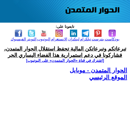
تابعونا على:
بودكاست
بنترست
تيلكرام
لينكدإن
الانستغرام
اليوتيوب
التويتر
الفيسبوك
تبرعاتكم وتبرعاتكن المالية تحفظ استقلال الحوار المتمدن،
فشاركونا في دعم استمرارية هذا الفضاء اليساري الحر
[اشترك في قناة ‫«الحوار المتمدن» على اليوتيوب]
الحوار المتمدن - موبايل
الموقع الرئيسي