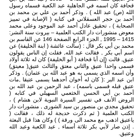
قحافة كان اسمه في الجاهلية عبد الكعبة فسماه رسول
الله (ص) عبد الله ) . وذكر أحمد بن علي بن محمد بن
أحمد بن حجر العسقلاني في كتابه ( الإصابة في تمييز
الصحابة ) ، تحقيق عادل أحمد عبد الموجود وعلى محمد
معوض منشورات دار الكتب العلمية – بيروت سنة النشر:
1415 – 1995 , الجزء الرابع الصفحة 146 عن القاسم بن
محمد بن أبي بكر قال : (سألت عائشة ( ابنة الخليفة) عن
اسم أبي بكر , فقالت عبد الله, فقلت إن الناس يقولون
عتيق, قالت (إن أبا قحافة ( أبو الخليفة) كان له ثلاثة أولاد
فسمى واحداً عتيق والثاني معتق والثالث عتيق( معيتق)
وأن اسمه الذي يسمى به هو عبد الله بن عثمان) . وذكر
ابن عبد البر :( كان له أخوان أحدهما يسمى عتيقا ,مات
عتيق قبله فسمى باسمه) ، عبد الرحمن بن عبد الله بن
أحمد بن أبي الحسن الخثعمي السهيلي في كتابه (
الروض الأنف في تفسير السيرة النبوية لابن هشام ) ،
تحقيق مجدي بن منصور بن سيد الشورى , منشورات دار
الكتب العلمية ( ثم ذكرت خديجة له ذلك ، فقالت (
ياعتيق اذهب مع محمد الى ورقة ) ) وكان هذا قبل البعثة
. إذن صار لأبي بكر ثلاثة أسماء , عبد الكعبة وعبد الله
وعتيق.