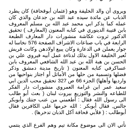
ويروى أن والد الخليفة وهو (عثمان أبوقحافة) كان يطرد
الذباب عن مائدة سيده عبد الله بن جدعان والذي كان
عمله كما يذكر ابي محمد عبد الله بن مسلم المعروف
بابن قتيبة الدينوري في كتابه المعنون (المعارف ) تحقيق
الدكتور ثروت عكاشة منشورات دار المعارف الطبعة
الرابعة في باب صناعات الاشراف الصفحة 576 نخاسا له
جوار يعملن في الدعارة وكان يبيع اولادهن وكانت قريش
تُعير الخليفة الاول بذلك لدناءة عمل أبيه فيروي علي بن
الحسن بن هبة الله بن عبد الله الشافعي المعروف بابن
عساكرفي كتابه المعنون ( تاريخ مدينة دمشق وذكر
فضلها وتسمية من حلها من الأماثل أو اجتاز بنواحيها من
وارديها وأهلها) الجزء 66 ص 327 تحقيق محب الدين ابي
سعيد عمر ابن غرامة العمروي منشورات دار الفكر
للطباعه والنشر والتوزيع بيروت لبنان ( بعث أبو طالب
الى رسول الله فقال : أطعمني من عنب جنتك وأبوبكر
جالس, فقال أبوبكر : الله حرمها على الكافرين فقال
أبوطالب : ( فلأبي قحافة آكل الذبان تدخرها) .
نأتي الان الى موضوع مكانة تيم وهم الفرع الذي ينتمي