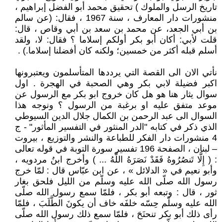
تاريخ الرسل والملوك ) تحقيق محمد أبو الفضل إبراهيم ،
منشورات دار المعارف ، سنة 1967 ، فقال: (عن سالم
بن أبي الجعد، عن محمد بن سعد بن أبي وقاص ، قال:
قلت لأبي: أكان أبو بكر أولكم إسلاما ؟ فقال: لا، ولقد
أسلم قبله أكثر من خمسين؛ ولكنه كان أفضلنا إسلاما.) .
نأتي الان الى القصة التي يرددها المتأسلمون ويعتبرونها
اكبر فضيلة لابي بكر وهي الصحبة في الهجرة . اول
سوال يثار هنا هو هل كان خروج ابو بكر مع الرسول عن
موعد متفق عليه او برغبة من الرسول ؟ ونوجه هذا
السوال الى عبد الرحمن بن الكمال جلال الدين السيوطي
الذي ذكر في كتابه "الدر المنثور في التفسير المأثور" - ج
4 منشورات دار الفكر للطباعة والنشر والتوزيع ، بيروت
– لبنان ، الصفحة 196 تفسير سورة التوبة في قوله تعالى
: ( إِلَّا تَنصُرُوهُ فَقَدْ نَصَرَهُ اللَّهُ ... ) وأخرج ابنُ مردويه ،
وأبو نعيم في « الدلائل » ، عن ابن عبّاس قال : لمّا خرج
رسول الله صلّى الله عليه وسلّم من الليل فلحق بغار
ثور ، قال : وتبعه أبو بكر ، فلمّا سمع رسول الله صلّى
الله عليه وسلّم حِسّه خلفَه خاف أن يكونَ الطَّلَبَ ، فلمّا
رأى ذلك أبو بكر تنحنَحَ ، فلمّا سمع ذلك رسول الله صلّى