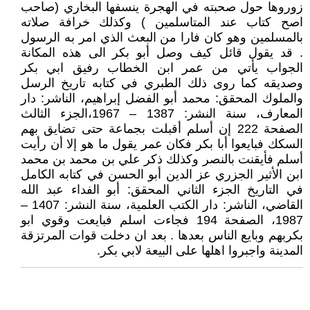
زوروها حول صحبته في الهجرة ينسفها البخاري (صاحب
اصح كتاب عند المتاسلمين ) وكذلك خرافة صلاته
بالمسلمين وهو كان فارا من البعث الذي امر به الرسول
. قد يقول قائل كيف وصل أبو بكر الى هذه المكانة
الجواب يأتي من عمر ابن الخطاب رفيق ابي بكر
وصديقه كما روى ذلك الطبري في كتابه تاريخ الرسل
والملوك المحقق: محمد أبو الفضل إبراهيم، الناشر: دار
المعارف، سنة النشر: 1387 – 1967،الجزء الثالث
الصفحة 222 إن أسلم أقبلت بجماعة حتى تضايق بهم
السكك فبايعوا أبا بكر فكان عمر يقول ما هو إلا أن رأيت
أسلم فأيقنت بالنصر وكذلك ذكر علي بن محمد بن محمد
ابن الأثير الجزري عز الدين أبو الحسن في كتابه الكامل
في التاريخ الجزء الثاني المحقق: أبو الفداء عبد الله
القاضي، الناشر: دار الكتب العلمية، سنة النشر: 1407 –
1987، الصفحة 194 فجاءت اسلم فبايعت وقوي ابو
بكربهم وبايع الناس بعدها . بعد ان دخلت قوات المرتزقة
المدينة واجبروا اهلها على البيعة لابي بكر.