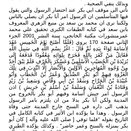
وبذلك ينفي الصحبة .
نأتي الى موقف ابي بكر عند احتضار الرسول والتي يقول
فيها المتأسلمين ان الرسول امر أبا بكر ان يصلي بالناس
ولكننا نرى ان محمد بن سعد بن منيع الزهري المعروف
بابن سعد في كتابه الطبقات الكبرى تحقيق علي محمد
عمرمنشورات مكتبة الخانجي، سنة النشر 2001 الجزء
الثاني صفحة 170 يروي (فَلَمَّا أَصْبَحَ يَوْمَ الْخَمِيسِ عَقَدَ
لِأُسَامَةَ لِوَاءً بِيَدِهِ ثُمَّ قَالَ : اغْزُ بِسْمِ اللَّهِ فِي سَبِيلِ اللَّهِ
فَقَاتِلْ مَنْ كَفَرَ بِاللَّهِ فَخَرَجَ بِلِوَائِهِ مَعْقُودًا فَدَفَعَهُ إِلَى
بُرَيْدَةَ بْنِ الْحُصَيْبِ الْأَسْلَمِيِّ وَعَسْكَرَ بِالْجُرْفِ فَلَمْ يَبْقَ أَحَدٌ
مِنْ وُجُوهِ الْمُهَاجِرِينَ الْأَوَّلِينَ وَالْأَنْصَارِ إِلَّا انْتُدِبَ فِي تِلْكَ
الْغَزْوَةِ فِيهِمْ أَبُو بَكْرٍ الصِّدِّيقُ وَعُمَرُ بْنُ الْخَطَّابِ وَأَبُو
عُبَيْدَةَ بْنُ الْجَرَّاحِ وَسَعْدُ بْنُ أَبِي وَقَّاصٍ وَسَعِيدُ بْنُ زَيْدٍ
وَقَتَادَةُ بْنُ النُّعْمَانِ وَسَلَمَةُ بْنُ أَسْلَمَ بْنِ حَرِيشٍ ) اذن
الرسول امر جيش أسامة وفيهم أبو بكر بالخروج من
المدينة ولكن أبا بكر بدلا من ان يلتزم بامر الرسول
يذهب الى داره في السنح خارج المدينة حتى وفاة
الرسول . وهذا ما يؤكده ابن الأثير في كتابه الكامل في
التاريخ بقوله "فلما توفي [ صلى الله عليه وآله ] كان أبو
بكر بمنزله بالسنح وعمر حاضر" . وكذلك يؤكده الطبري