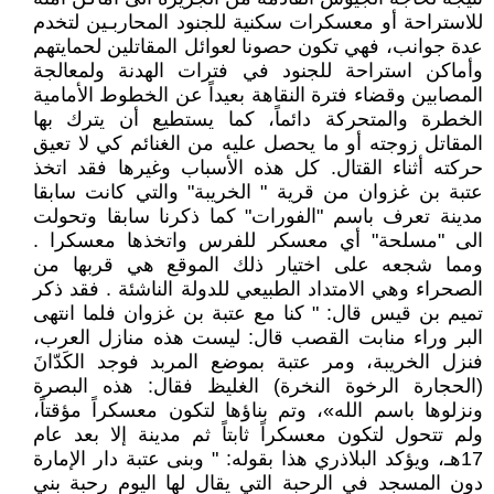
للاستراحة أو معسكرات سكنية للجنود المحاربـين لتخدم
عدة جوانب، فهي تكون حصونا لعوائل المقاتلين لحمايتهم
وأماكن استراحة للجنود في فترات الهدنة ولمعالجة
المصابين وقضاء فترة النقاهة بعيداً عن الخطوط الأمامية
الخطرة والمتحركة دائماً، كما يستطيع أن يترك بها
المقاتل زوجته أو ما يحصل عليه من الغنائم كي لا تعيق
حركته أثناء القتال. كل هذه الأسباب وغيرها فقد اتخذ
عتبة بن غزوان من قرية " الخريبة" والتي كانت سابقا
مدينة تعرف باسم "الفورات" كما ذكرنا سابقا وتحولت
الى "مسلحة" أي معسكر للفرس واتخذها معسكرا .
ومما شجعه على اختيار ذلك الموقع هي قربها من
الصحراء وهي الامتداد الطبيعي للدولة الناشئة . فقد ذكر
تميم بن قيس قال: " كنا مع عتبة بن غزوان فلما انتهى
البر وراء منابت القصب قال: ليست هذه منازل العرب،
فنزل الخريبة، ومر عتبة بموضع المربد فوجد الكَدّانَ
(الحجارة الرخوة النخرة) الغليظ فقال: هذه البصرة
ونزلوها باسم الله»، وتم بناؤها لتكون معسكراً مؤقتاً،
ولم تتحول لتكون معسكراً ثابتاً ثم مدينة إلا بعد عام
17هـ، ويؤكد البلاذري هذا بقوله: " وبنى عتبة دار الإمارة
دون المسجد في الرحبة التي يقال لها اليوم رحبة بني