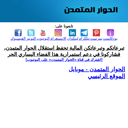
تابعونا على:
بودكاست
بنترست
تيلكرام
لينكدإن
الانستغرام
اليوتيوب
التويتر
الفيسبوك
تبرعاتكم وتبرعاتكن المالية تحفظ استقلال الحوار المتمدن،
فشاركونا في دعم استمرارية هذا الفضاء اليساري الحر
[اشترك في قناة ‫«الحوار المتمدن» على اليوتيوب]
الحوار المتمدن - موبايل
الموقع الرئيسي