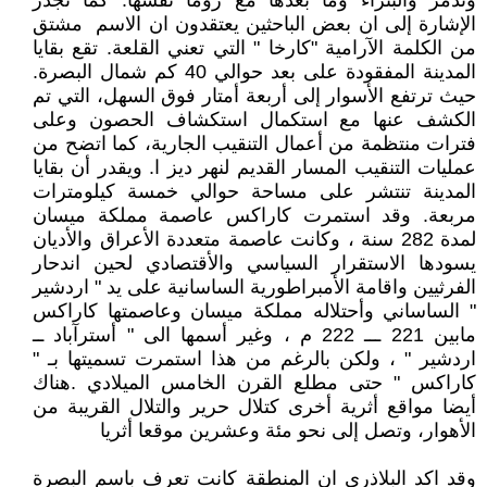
وتدمر والبتراء وما بعدها مع روما نفسها.‏ كما تجدر
الإشارة إلى ان بعض الباحثين يعتقدون ان الاسم ‎ ‎مشتق
من الكلمة الآرامية‎ "كارخا " التي تعني القلعة. تقع بقايا
المدينة المفقودة على بعد حوالي 40 كم شمال البصرة.
حيث ترتفع الأسوار إلى أربعة أمتار فوق السهل، التي تم
الكشف عنها مع استكمال استكشاف الحصون وعلى
فترات منتظمة من أعمال التنقيب الجارية، كما اتضح من
عمليات التنقيب المسار القديم لنهر ديز ا. ويقدر أن بقايا
المدينة تنتشر على مساحة حوالي خمسة كيلومترات
مربعة. وقد استمرت كاراكس عاصمة مملكة ميسان
لمدة 282 سنة ، وكانت عاصمة متعددة الأعراق والأديان
يسودها الاستقرار السياسي والأقتصادي لحين اندحار
الفرثيين واقامة الأمبراطورية الساسانية على يد " اردشير
" الساساني وأحتلاله مملكة ميسان وعاصمتها كاراكس
مابين 221 ـــ 222 م ، وغير أسمها الى " أسترآباد ــ
اردشير " ، ولكن بالرغم من هذا استمرت تسميتها بـ "
كاراكس " حتى مطلع القرن الخامس الميلادي .هناك
أيضا مواقع أثرية أخرى كتلال حرير والتلال القريبة من
الأهوار، وتصل إلى نحو مئة وعشرين موقعا أثريا
وقد اكد البلاذري ان المنطقة كانت تعرف باسم البصرة