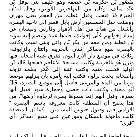
مَنْصُور بْن عكرمة بْن خصفة وهو حليف بني نوفل بْن
عَبْد مناف، وكان منَ المهاجرين الأولين، وقال له:أن
الحيرة قَدْ فتحت وقتل عظيم منَ العجم يعني مهران
ووطئت خيل المسلمين أرض بابل فصر إِلَى ناحية البصرة
وأشغل من هناك من أهل الأهواز وفارس وميسان عن
إمداد إخوانهم عَلَى إخوانك، فأتاها عتبة وانضم إليه سويد
بْن قطبة ومن معه من بكر بْن وائل وبني تميم، وكانت
بالبصرة سبع دساكر اثنتان بالخريبة واثنتان بالزابوقة،
وثلاث في موضع دار الأزد اليوم، ففرق عتبة أصحابه فيها
ونزل هُوَ بالخريبة وكانت مسلحة للأعاجم ففتحها خَالِد بْن
الوليد فخلت منهم وكتب عتبة إِلَى عُمَر يعلمه نزوله
وأصحابه بحيث نزلوا، فكتب إليه يأمره بأن ينزلهم موضعا
قريبا منَ الماء والمرعى فأقبل إِلَى موضع البصرة، قَالَ
أَبُو مخنف وكانت ذات حصى وحجارة سود فقيل أنها
بصرة، وقيل أنهم إنما سموها بصرة لرخاوة أرضها". من
هذا يتضح ان المنطقة كانت معروفة باسم "البصرة "
الارامي قبل وصول جيوش المسلمين . كما ان المنطقة
كانت مأهولة بالسكان وموزعين على سبع "دساكر" أي
"قرى"
نتيجة لحاجة الجيوش القادمة من الجزيرة الى أماكن امنة