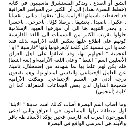
الشق أو الصدع , ويذكر المستشرق ماسينيون في كتابه
(خطط البصرة بغداد) الى أن الكثير من الحواضر العراقية
قد احتفظت باسمائها الآرامية مثل: بعقوبا , ديالى , بقسايا
, عكبرا , باصيدا , بعشيقا , برطلا كوُثا , باجرحي , باحسرا
. و يجدر التنويه هنا الى أن مؤرخوا العهود الإسلامية
حاولوا تقريب الكثير من التسميات الى اللغة الفارسية
كونهم على اطلاع عليها بعكس اللغة الارامية لذلك فقد
عمدوا الى تسمية كل كلمة لايعرفونها بانها "فارسية " او "
اعجمية " لجهلهم بها، وقد اطلقوا على اهل العراق
الأصليين اسم " النبط " وعلى اللغة الآراميةاو (لغة النبط)
فلم يكن لهم علما بها لما شهدته من إضمحلال، ناهيك
عن العامل الإجتماعي والنفسي لمتداوليها، وهم يقبعون
درجة أدنى في السلم الإجتماعي. ومكثت الآرامية
شحيحة التداول لدى بعض الجماعات المنعزلة، كما ان
كلمة (أعجمي) .
وما أصاب اسم البصرة أصاب كذلك اسم مدينة " الابلة"
اول منطقة نزلها المسلمون في العراق والتي ادعى
المورخون العرب انه فارسي فحين يؤكد الأستاذ طة باقر
والأبله هي المرسى الواقع في البصرة