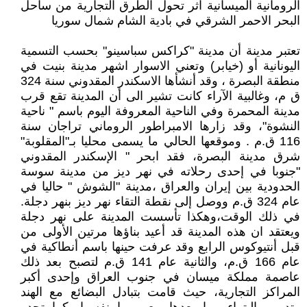
الرومانية الميسانية اثر تحول الطرق التجارية من ساحل
البحر الاحمر الشرقي في بادية الشام شمال سوريا
تعتبر مدينة أن مدينة "كراكس سباسينو" بحسب التسمية
اليونانية أو (خيابر) وتعني الاسوار اشهر مدينة بنيت في
منطقة البصرة ، وقد أنشأها الاسكندر المقدوني سنة 324
ق م، وغالبية الآراء كانت تشير الى أن المدينة تقع قرب
مدينة المحمرة وفي الناحية المعروفة اليوم باسم " ناحية
النشوة"، وقد زارها الامبراطور الروماني تراجان سنة
116 ق.م . وموقعها الحالي ما يسمى محليا بـ"المقلوبة"
شرق مدينة البصرة، فقد ابحر " الإسكندر المقدوني
"جنوبا في إحدى رحلاته في نهر ديز من مدينة سوسة
الحدودية بين إيران والعراق ،مدينة "الشوش " حاليا في
عام 324 ق.م ووصل إلى نقطة التقاء نهر ديز بنهر دجلة.
في ذلك الوقت،وهكذا تأسست المدينة على نهر دجلة
ويعتقد ان هذه المدينة قد أعيد بناؤها مرتين الأولى من
قبل أنتيوكوس الرابع ‏وقد عرفت حينها باسم أنطاكية في
عام ‏166 ق.م، والثانية عام 141 ق.م لتصبح بعد ذلك
عاصمة مملكة ميسان في جنوب العراق وإحدى أكبر
المراكز ‏التجارية، حيث قامت بتبادل البضائع مع الهند