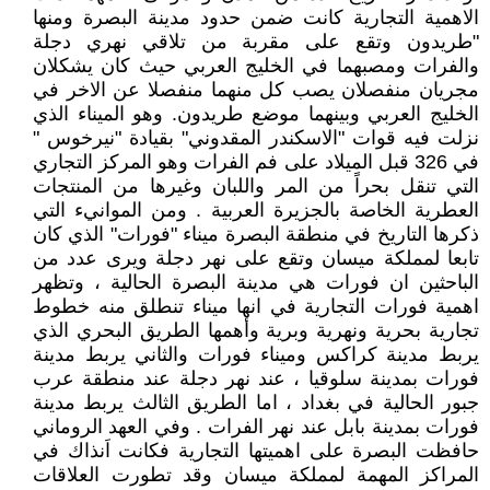
الاهمية التجارية كانت ضمن حدود مدينة البصرة ومنها
"طريدون وتقع على مقربة من تلاقي نهري دجلة
والفرات ومصبهما في الخليج العربي حيث كان يشكلان
مجريان منفصلان يصب كل منهما منفصلا عن الاخر في
الخليج العربي وبينهما موضع طريدون. وهو الميناء الذي
نزلت فيه قوات "الاسكندر المقدوني" بقيادة "نيرخوس "
في 326 قبل الميلاد على فم الفرات وهو المركز التجاري
التي تنقل بحراً من المر واللبان وغيرها من المنتجات
العطرية الخاصة بالجزيرة العربية . ومن الموانيء التي
ذكرها التاريخ في منطقة البصرة ميناء "فورات" الذي كان
تابعا لمملكة ميسان وتقع على نهر دجلة ويرى عدد من
الباحثين ان فورات هي مدينة البصرة الحالية ، وتظهر
اهمية فورات التجارية في انها ميناء تنطلق منه خطوط
تجارية بحرية ونهرية وبرية وأهمها الطريق البحري الذي
يربط مدينة كراكس وميناء فورات والثاني يربط مدينة
فورات بمدينة سلوقيا ، عند نهر دجلة عند منطقة عرب
جبور الحالية في بغداد ، اما الطريق الثالث يربط مدينة
فورات بمدينة بابل عند نهر الفرات . وفي العهد الروماني
حافظت البصرة على اهميتها التجارية فكانت اَنذاك في
المراكز المهمة لمملكة ميسان وقد تطورت العلاقات