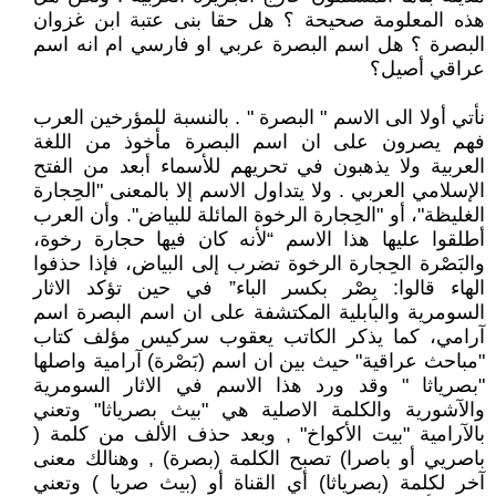
هذه المعلومة صحيحة ؟ هل حقا بنى عتبة ابن غزوان
البصرة ؟ هل اسم البصرة عربي او فارسي ام انه اسم
عراقي أصيل؟
نأتي أولا الى الاسم " البصرة " . بالنسبة للمؤرخين العرب
فهم يصرون على ان اسم البصرة مأخوذ من اللغة
العربية ولا يذهبون في تحريهم للأسماء أبعد من الفتح
الإسلامي العربي . ولا يتداول الاسم إلا بالمعنى "الحِجارة
الغليظة"، أو "الحِجارة الرخوة المائلة للبياض". وأن العرب
أطلقوا عليها هذا الاسم “لأنه كان فيها حجارة رخوة،
والبَصْرة الحِجارة الرخوة تضرب إلى البياض، فإذا حذفوا
الهاء قالوا: بِصْر بكسر الباء” في حين تؤكد الاثار
السومرية والبابلية المكتشفة على ان اسم البصرة اسم
آرامي، كما يذكر الكاتب يعقوب سركيس مؤلف كتاب
"مباحث عراقية" حيث بين ان اسم (بَصْرة) آرامية واصلها
"بصرياثا " وقد ورد هذا الاسم في الاثار السومرية
والآشورية والكلمة الاصلية هي "بيث بصرياثا" وتعني
بالآرامية "بيت الأكواخ" , وبعد حذف الألف من كلمة (
باصريي أو باصرا) تصبح الكلمة (بصرة) , وهنالك معنى
آخر لكلمة (بصرياثا) أي القناة أو (بيث صريا ) وتعني