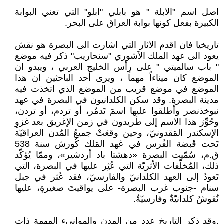
اصل اسم "الابلة " هو بابلي "ابلو" التي تعني البوابة
الكبيرة بفعل كونها بوابة العراق على البحر.
تاريخيا فان اقدم الاثار التي اشارت الى البصرة هو نقش
يعود الى عهد الملك الاَشوري "سنحاريب" ذكر فيه موضع
" باب سالميتي " على رأس الخليج العربي ، ويبدو ان
الموضع كان ميناءاً مهماً ، ويرى أحد الباحثين ان هذا
الموضع في موضع قريب من الموضع الذي اتخذت فيه
مدينة البصرة. وقد سكن الكلدانيون في البصرة في عهد
نبوخذنصر وأَطلقوا عليها اسمَ تَدمُر، أو تردم، أو تردن،
وحُوِّرَ هذا الاسم إلى طَريدون في زمن الإغريق بعد غزوِ
الإسكندر المَقدونيّ، وحين وقعَتْ جميعُ المُدن العراقيّة
تَحت قَبضة الفُرس في عَهد المَلك كُورش سنة 538
ق.م، سُمّيت البصرة «دهشتا باد أردشير»، وممّا يُؤكّد
ذلك، المُخلّفات الأثريّة التي عُثِر عليها في البصرة، التي
تَعودُ إلى العهد الكلدانيّ والفارسيّ، فقد عُثر في جبل
سنام -جنوب غرب البصرة- على يواقيتَ صغيرةٍ، عليها
نُقوشٌ كلدانيّةٌ وفارسيّةٌ.
.وقد ذكر التاريخ عدد من المدن والموانىء المهمة ذات