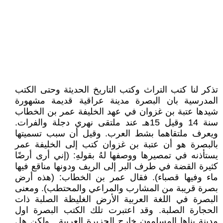
تذكر لنا كتب التراث وكتب التاريخ الحديثة وحتى الكتب
المدرسية بان البصرة مدينة عراقية قديمة مشهورة
شيدها عتبة بن غزوان في عهد الخليفة عمر بن الخطاب
سنة 14 وقيل 15هـ عند ملتقى نهري دجلة والفرات.
ويعرف ملتقاهما بشط العرب. وقيل أن سبب تسميتها
بالبصرة هو أن عتبة بن غزوان كتب إلى الخليفة عمر
يستأذنه في تمصيرها ووصفها لهُ بقولهِ: (إني أرى أرضًا
كثيرة القضة في طرف البر إلى الريف ودونها مناقع فيها
ماء وفيها قصباء). فقال عمر بن الخطاب: (هذه أرض
بصرة قريبة من المشارب والمراعي والمحتطب). ومعنى
البصرة في اللغة العربية الأرض الغليظة الصلبة ذات
الحجارة الصلبة. وقد اعتبرت تلك الكتب البصرة اول
مدينة بناها المسلمون خارج الجزيرة العربية . ولكن هل