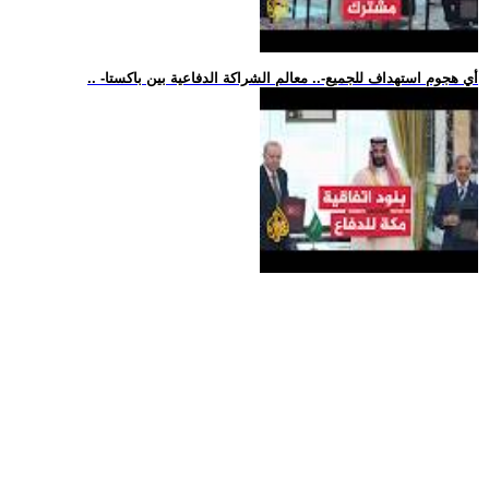
.. -أي هجوم استهداف للجميع-.. معالم الشراكة الدفاعية بين باكستا