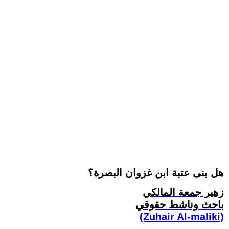
هل بنى عتبة ابن غزوان البصرة؟
زهير جمعة المالكي
باحث وناشط حقوقي
(Zuhair Al-maliki)