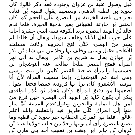
قبل وصول عتبة بن غزوان وجنوده فقد ذكر قالوا: كان
سويد بن قطبة الذهلي، وبعضهم يقول قطبة بْن قتادة
يغير في ناحية الخريبة منَ البصرة عَلَى العجم كما كان
المثنى بْن حارثة الشيباني يغير بناحية الحيرة، فلما قدم
خَالِد بْن الوليد البصرة يريد الكوفة سنة اثنتي عشرة أعانه
عَلَى حرب أهل الأبلة وخلف سويدا، ويقال أن خالدا لم
يسر منَ البصرة حَتَّى فتح الخريبة وكانت مسلحة
للأعاجم فقتل وسبى وخلف بها رجلا من بني سَعْد بْن بكر
بْن هوازن يقال له شريح بْن عَامِر، ويقال نه أتى نهر
المرأة ففتح القصر صلحا صالحه عنه النوشجان بن
جسنسما والمرأة صاحبة القصر كامن دار بنت نرسى
وهي ابنة عم النوشجان، وإنما سميت المرأة لأن أَبَا
موسى الأشعري كان نزل بها فزودته خبيصا فجعل يقول:
أطعمونا من دقيق المرأة، وكان مُحَمَّد بْن عُمَر الواقدي
ينكر أن يكون خَالِد بْن الوليد أتى البصرة حين فرغ منَ
أمر أهل اليمامة والبحرين ويقول:قدم المدينة ثُمَّ سار
منها إِلَى العراق عَلَى طريق فيد والثعلبية والله أعلم
،قَالُوا ، فلما بلغ عُمَر بْن الخطاب خبر سويد بْن قطبة وما
يصنع بالبصرة رأى أن يوليها رجلا من قبله، فولاها عتبة بْن
غزوان بْن جابر ابن وهب بْن نسيب أحد بني مازن بْن