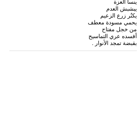
ينسأ العزة
يبشبش العدم
يكنٌر زرع الزعيم
يحمي مسودة معطف
من خجل مفتاح
أفسده عري التماسيح
بقبضة تمجد الأنوار .