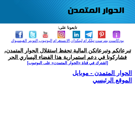
تابعونا على:
بودكاست
بنترست
تيلكرام
لينكدإن
الانستغرام
اليوتيوب
التويتر
الفيسبوك
تبرعاتكم وتبرعاتكن المالية تحفظ استقلال الحوار المتمدن،
فشاركونا في دعم استمرارية هذا الفضاء اليساري الحر
[اشترك في قناة ‫«الحوار المتمدن» على اليوتيوب]
الحوار المتمدن - موبايل
الموقع الرئيسي