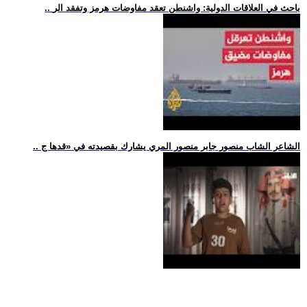
.. باحث في العلاقات الدولية: واشنطن تعقد مفاوضات هرمز وتفقد الر
.. الشاعر الشاب منصور جابر منصور المري يشارك بقصيدته في «قدها ج