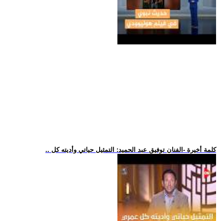
.. كلمة أخيرة -الفنان توفيق عبد الحميد: التمثيل حياتي وأديته كل