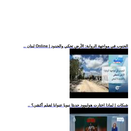
.. لبنان Online | الجنوب في مواجهة الرواية: الأرض تحكي والحدود
.. شبكات | لماذا اختارت هوليوود حديثا نبويا عنوانا لفيلم أكشن؟