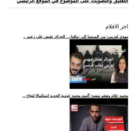
التعليق والتصويت على الموضوع في الموقع الرئيسي
اخر الافلام
.. مهدي لعريبي: من السينما إلى -مافيا-... الجزائر تقبض على زعيم
.. محمد علام وهيثم سعيد: ألبوم محمد عدوية الجديد استكمالا لنجاح