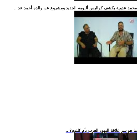
.. محمد عدوية يكشف كواليس ألبومه الجديد ومشروع عن والده أحمد عد
.. ما هو سر علاقة اليهود العرب بأم كلثوم؟