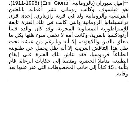
**إميل سيوران (بالرومانية: Emil Cioran)‏ (1911-1995)،
هو فيلسوف وكاتب روماني نشر أعماله باللغتين
الفرنسية والرومانية ولد في قرية رازيناري، إحدى قرى
ترانسيلفانيا الرومانية والتي كانت في تلك الفترة تابعة
للإمبراطورية النمساوية المجرية. وقد كان والده قساً
أرثوذكسيا بالقرية، وكانت أمه لا تخفي سوء ظنها بكل ما
يتعلق بالدين واللاهوت، إلا أنه وبالرغم من عيشه تحت
ظل هذا التناقض الغريب إلا أنه ظل يحمل عن طفولته
انطباعاً فردوسيا، فقد عاش تلك الفترة على إيقاع
الطبيعة متأملا الخضرة ومنصتا إلى حكايات الرعاة. قام
بتأليف 15 كتاباً إلى جانب المخطوطات التي عثر عليها بعد
وفاته.