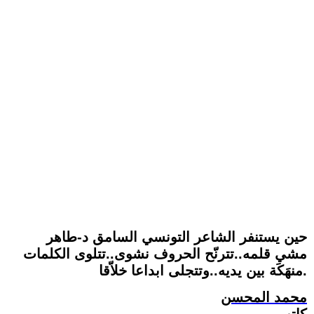
حين يستنفر الشاعر التونسي السامق د-طاهر
مشي قلمه..تترنّح الحروف نشوى..تتلوى الكلمات
منهَكَة بين يديه..وتتجلى ابداعا خلاّقا.
محمد المحسن
كاتب