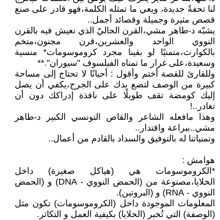
لنا تحفةً جديدة، ويعي ما تمثله الكلمة،فهو قادر على صنع
قصص مثيرة وجميلة وقصائد أجمل..
يشبّه د-طاهر مشي،القرن الحاليّ الذي نعيش فيه بالقرن
النووي الواحد والعشرين،قرن مجنون،متخم
بالكوارث،متمنيًا لو بقينا مجرد كروموسومات* منسية
وسعيدة،على غرار ما تمناه الفيلسوف "سيوران".**
وللقارئ للقصة أختم وأقول : أحيانًا لا تحتاج إلى مساحة
كبيرة من الوصف لتضع يدك على الجرح،يكفي أن يصل
إليك كومضة تقف طويلًا على نافذة إدراكك دون أن
تغادر..!
وهذا مافعله الشاعر والقاص التونسي الكبير د-طاهر
مشي..ببراعة واقتدار..
وتمنياتنا له بالتوفيق والسداد بالقادم من أعمال..
هوامش :
*الكروموسومات هي (هياكل صغيرة) داخل
الخلايا،مصنوعة من (الحمض النووي - DNA) و (الحمض
النووي - RNA) و (البروتين).
المعلومات الموجودة داخل (الكروموسومات) تكون مثل
(الوصفة) التي تُخبر (الخلايا) بكيفية العمل و التكاثر.