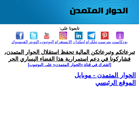
تابعونا على:
بودكاست
بنترست
تيلكرام
لينكدإن
الانستغرام
اليوتيوب
التويتر
الفيسبوك
تبرعاتكم وتبرعاتكن المالية تحفظ استقلال الحوار المتمدن،
فشاركونا في دعم استمرارية هذا الفضاء اليساري الحر
[اشترك في قناة ‫«الحوار المتمدن» على اليوتيوب]
الحوار المتمدن - موبايل
الموقع الرئيسي