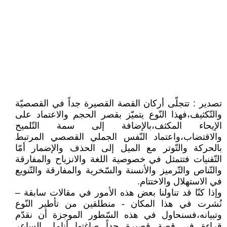
تصدير : تتجلّى أركان القصة القصيرة جداً في القصصيّة
والتّكثيف،فهذا النّوع يتميّز بقصر الحجم والاعتماد على
الإيحاء المكثف،بالإضافة إلى سمة التّلميح
والاقتضاب،واعتماد النّفس الجملي القصصي المرتبط
بالحركة والتّوتر مع الميل إلى الحذف والإضمار أمّا
التّقنيات فتتمثل في خصوصية اللغة والانزياح والمفارقة
والتّناص والتّرميز والأنسنة والسّخرية والمفارقة والتّنويع
في الاستهلال والاختتام.
وإذا كنّا قد تناولنا بعض هذه الأمور في مقالات سابقة –
نُشرت في هذا المكان - منطلقين من تأطير النّوع
وتبيانه،فسنحاول في هذه السّطور الموجزة أن نقدّم
قراءة في قصة قصيرة جداً صاغتها أنامل الساعر