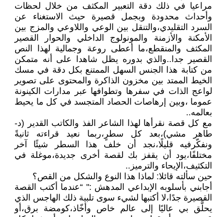
مراعيا في ذلك دقة التعبير المكثف من خلال لحظات
وأحداث محدودة وبجمل قصيرة حيث الاستغناء عن
السرد التقليدي،والتنقل بين الوعي واللاوعي والمزج بين
الأمكنة والأزمنة والمونولوج الداخلي والحوار القصير
المكثف والمنقطع،ما أعطى روعة وجمالية لهذا النص
القصير جدا..والذي بدوره يظل شاهدا على أنه متمكن
من كتابة هذا الجنس السهل الممتنع بكل دقة في مسك
الخيط الممتد بين مخزون الذاكرة والمحتوى على تصوير
لواعج الذات في سفرها وتطوافها عبر مدارات الكينونة
عموما ،وبين إرهاصات الحصاد المتجسد في كل ما يحيط
بعالمه..
مع كل قصة نقرأها لهذا الشاعر الفذ والكاتب القدير (د-
طاهر مشي)،بعد كل سطرٍ،ربما نعيد قراءته ثانيةً
ونفكّرفيه قليلًا،نجد أن خلف هذا السطر شيئًا آخر
مختلفًا،يود أن يقفز بك لقصة أخرى جديدة،موغلة في
التكثيف،الإيحاء والترميز..
حين سألته قائلا: لماذا هذا النوع والشكل من القص؟
أجابني بأسلوبه الإبداعي المدهش :" “عندما أكتب القصة
القصيرة جدًا،لا أكتبها لشيء سوى تلبية ذلك الهاجس الذي
يحلًّق بي عاليًا إلى عالم خاص وأخّاذ،كومضة برق،أو