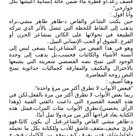
قصف رعد،أو قطرة ماء ضمن حالة إنسانية أعيشها بكل
جوارحي“.
وأنا أقول :
حين يكتب الشاعر والقاص د-طاهر طاهر مشي،نراه
يذهب إلى التقاط اللحظة التي تتصل بالأثر الذي تتركه
الطبيعة في تحولاتها على الكائن بمشاعر الحزن أو
الفرح..الشوق أو الحب الإنساني النبيل..
وهو في هذا الفيض من المشاعر،إنما يسعى ليس إلى
أنسنة الأشياء والكائنات فحسب،بل يذهب إلى وحدة
الوجود التي تمنح نصه القصصي شعريته التي يشبعها
بالاختزال والتكثيف والمفارقة كجماليات حداثوية تمنح
النص روحه المعاصرة.
وهنا أضبف :
"فبعض الأبواب لا تطرق أكثر من مرةٍ واحدة".
ربما بعض الأبواب لا تطرق أكثر من مرة بالفعل،لكن في
هذه القصة القصيرة التي داعبت ذائقتي الفنية (وهذا
الرأي يخصني)،تطرق الأبواب مئات المرات،فمثل هذه
الكتابة يعاد قراءتها أكثر من مرة،ولا تمل أبدًا.
د-طاهر مشي القاص والشاعر،قبل أن يكون كاتبًا،فهو
قارئ مخيف،مثقف،عاشق للأدب وللكتابة بكل ما تحمله
داخلها،شاعر قدير يعرف كيف يوفق بين الكلمات فيخرج