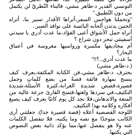
التونسي القدير د-طاهر مشي، فالبناء النّظريّ لن يكتمل
من دون التّطبيق."
"وتحملنا هواجس السفر،أتراها الأقدار تسير بنا، أتراه
الحنين يدندن ألحانه البائسة على نوافذ الصبر..
أتراه حمل الأشواق أعيى الفؤاد،ما عدت أدري يا سيدتي
أسفينتي تبحر دون شراع ؟
أم مجاديفها مكسرة ورواسيها مغروسة في أعماق
البحار؟
ما عدت أدري..؟!!"
( د-طاهر مشي)
بحترف د-طاهر مشي،فن الكتابة المكثفة،يعرف كيف
ينسج بمهارة فائقة قصةً من بضع كلماتٍ وجمل
قصيرة،قصص شديدة الغرابة،كثيرة الأسئلة،شديدة
التكثيف،في سردها ولغتها،فتمنح القارئ جرعة عالية من
المتعة والاندهاش،فلا نجد كل يوم كاتبًا يعرف كيف يصيغ
أفكاره وكلامه بهذا التكثيف.
اللوحة القصصية أعلاه (قصة قصيرة جدا)، جعلتني أرى
الكاتب متوحدًا مع نصه وما يكتبه، فلا تنفصل الكلمات
عنه ولا هو ينفصل عنها،مما يؤكد ذاتية بعض النصوص
التي يكتبها.