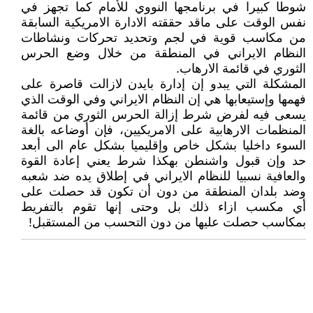
شوطا کبيرا في برنامجها النووي للأمام کما تجهز في
نفس الوقت على ماقد حققته الادارة الامريکية السابقة
من مکاسب قوية في لجم وتحديد تحرکات ونشاطات
النظام الايراني في المنطقة من خلال وضع الحرس
الثوري في قائمة الارهاب.
المشکلة التي يبدو إن إدارة بايدن لازالت قاصرة على
فهمها وإستيعابها هي إن النظام الايراني وفي الوقت الذي
يسعى فيه لفرض شرط إزالة الحرس الثوري من قائمة
المنظمات الارهابية على الامريکيين، فإن أوضاعه بالغة
السوء داخليا بشکل خاص وإقليميا بشکل عام الى أبعد
حد وإن قبول واشنطن بهکذا شرط يعني إعادة القوة
والعافية نسبيا للنظام الايراني في إطلاق يده ضد شعبه
وضد بلدان المنطقة من دون أن تکون قد حصلت على
أي مکسب ازاء ذلك بل وحتى إنها تقوم بالتفريط
بمکاسب حصلت عليها من دون التحسب من المستقبل!