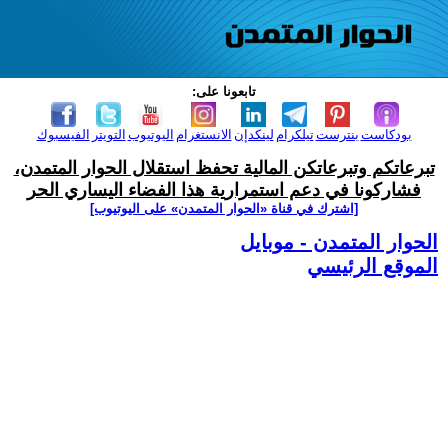
تابعونا على:
بودكاست
بنترست
تيلكرام
لينكدإن
الانستغرام
اليوتيوب
التويتر
الفيسبوك
تبرعاتكم وتبرعاتكن المالية تحفظ استقلال الحوار المتمدن،
فشاركونا في دعم استمرارية هذا الفضاء اليساري الحر
[اشترك في قناة ‫«الحوار المتمدن» على اليوتيوب]
الحوار المتمدن - موبايل
الموقع الرئيسي