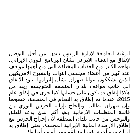
الرغبة الجامحة لإدارة الرئيس بايدن من أجل التوصل
لإتفاق مع النظام الايراني بشأن البرنامج النووي الايراني،
يواجه الکثير من العقبات المختلفة التي من أهمها مواقف
عدد کبير من أعضاء مجلسي النواب والشيوخ الامريکيين
الذين يشککون بنوايا طهران بشأن إلتزامها ببنود الاتفاق
الى جانب مواقف بلدان المنطقة المتوجسة ريبة من
هکذا إتفاق قد يکون على حسابها کما جرى في إتفاق عام
2015، عندما تم إطلاق يد النظام في المنطقة، خصوصا
وإن طهران تطالب وبإلحاح بإزالة الحرس الثوري من
قائمة المنظمات الارهابية وهو أکثر شئ يدعو للقلق
والتوجس من جانب بلدان المنطقة لأن إخراج الحرس مع
إطلاق الارصدة المالية الايرانية المجمدة، يعني إطلاق يد
إيران مرة أخرى في المنطقة ومن أوسع أبوابها!