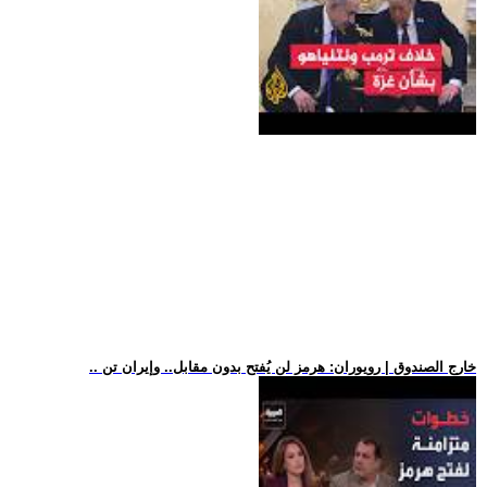
.. خارج الصندوق | رويوران: هرمز لن يُفتح بدون مقابل.. وإيران تن