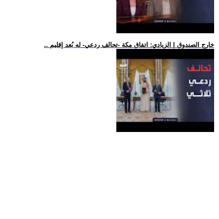
.. خارج الصندوق | الزيادي: اتفاق مكة -تحالف ردعي- له بُعد إقليم