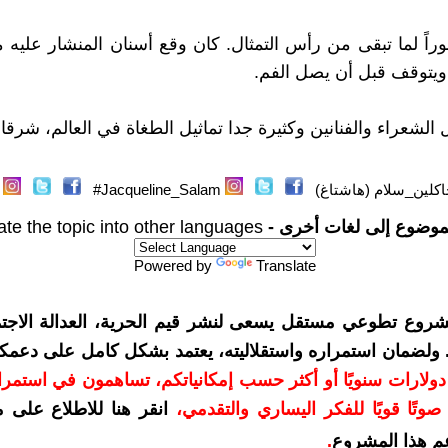
اً لما تبقى من رأس التمثال. كان وقع أسنان المنشار عليه مو
ويتوقف قبل أن يصل الفم.
ل الشعراء والفنانين وكثيرة جدا تماثيل الطغاة في العالم، شرقا 
كلين_سلام (هاشتاغ)
Jacqueline_Salam#
موضوع إلى لغات أخرى -
ate the topic into other languages
Powered by
Translate
شروع تطوعي مستقل يسعى لنشر قيم الحرية، العدالة الاجتم
. ولضمان استمراره واستقلاليته، يعتمد بشكل كامل على دعمك
دعمكم بمبلغ 10 دولارات سنويًا أو أكثر حسب إمكانياتكم، تساهمون في استم
وتًا قويًا للفكر اليساري والتقدمي
،
انقر هنا للاطلاع على 
م هذا المشروع
.