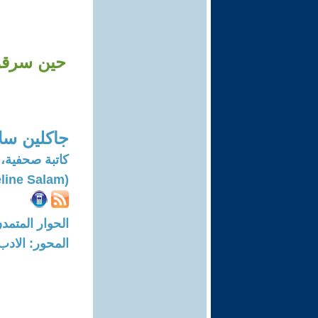
حين سرقوا
جاكلين سل
كاتبة صحفية،
(Jacqueline Salam)
الحوار المتمدن-العدد: 7179 - 2
المحور: الادب