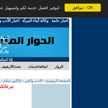
موافق - OK
لتوفير افضل خدمة لكم ولتسهيل عملي
أخبار عامة
-
وكالة أنباء المرأة
-
اخبار الأدب و
الموقع
يسارية
"من أج
حاز ال
إذا لديك
الزوار
اضافة/خدمات
بحث/الارشيف
الصفحة الرئيسية
-
الادب والفن
-
جاكلين سلام
- 
تبرعاتكم