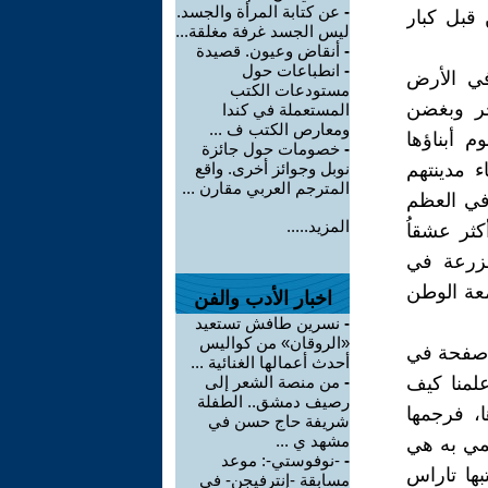
-
عن كتابة المرأة والجسد.
 قبل كبار
ليس الجسد غرفة مغلقة...
-
أنقاض وعيون. قصيدة
-
انطباعات حول
في الأرض
مستودعات الكتب
حجر وبغضن
المستعملة في كندا
ومعارص الكتب ف ...
م أبناؤها
-
خصومات حول جائزة
ء مدينتهم
نوبل وجوائز أخرى. واقع
المترجم العربي مقارن ...
في العظم
المزيد.....
ثر عشقاُ
مزرعة في
معة الوطن
اخبار الأدب والفن
-
نسرين طافش تستعيد
«الروقان» من كواليس
ا صفحة في
أحدث أعمالها الغنائية ...
علمنا كيف
-
من منصة الشعر إلى
رصيف دمشق.. الطفلة
، فرجمها
شريفة حاج حسن في
مشهد ي ...
تمي به هي
-
-نوفوستي-: موعد
بها تاراس
مسابقة -إنترفيجن- في