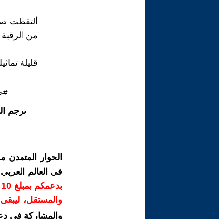
ألتقطت صور
من الرقبة 
قليلة تماثي
#جا
ترجم ال
الحوار المتمدن م
في العالم العربي
ب
والمستقل، ليبقى ص
والمشاركة في دع