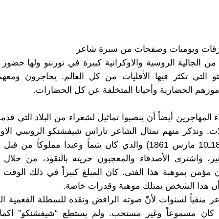
رقات ويوميات وصفحات من سيرة شاعر
من الجالية الروسية والاوكرانية كبيرة في تورنتو ولها حضو
تو التي تكثر فيها الأقليات من كل العالم. يخاجرون ومعهم
موزهم الحضارية وأحيانا المتخلفة عن كل الحضارات.
ء المهاجرين أيضاً أن ينصبوا تماثيل لشعراء من البلاد التي قدم
مارس 1819ـ10 مارس 1861) والذي كان يتيماً وعبدا مملوكاً من 
ر، واشترى الأصدقاء والمعجبون حريته بالنقود، من خلال ل
 مؤمن بموهبة هذا الفتى. كان المبلغ كبيراً في ذلك الوقت ل
أن هذا الشخص يمتلك موهبة وقدرات خاصة.
 منفياً لسنوات لأنّ صوته الرافض ونقده للسطلة القعمية ا
ة كان مسموعاً وغير مستحب. ولم يستطع “شيفشنكو” اكما