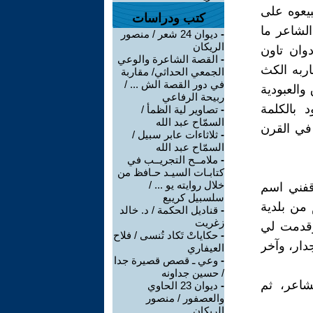
بيعوه على
كتب ودراسات
الشاعر ما
-
ديوان 24 شعر / منصور
الريكان
وان تاون
-
القصة الشاعرة والوعي
اربه الكث
الجمعي الحداثي/ مقاربة
في دور القصة الش ... /
والعبودية
ربيحة الرفاعي
 بالكلمة
-
تصاوير لية الظمأ /
السمّاح عبد الله
 في القرن
-
ثلاثاءات عابر سبيل /
السمّاح عبد الله
-
ملامــح التجريــب في
كتابـات السيـد حـافظ من
خلال روايته يو ... /
استوقفني اسم
سلسبيل كريبع
 من بلدية
-
قناديل الحكمة / د. خالد
زغريت
وقدمت لي
-
حكاياتْ تَكاد تُنسى / فلاح
دار، وآخر
العيفاري
-
وعي ـ قصص قصيرة جدا
/ حسين جداونه
شاعر، ثم
-
ديوان 23 الحاوي
والعصفور / منصور
الريكان