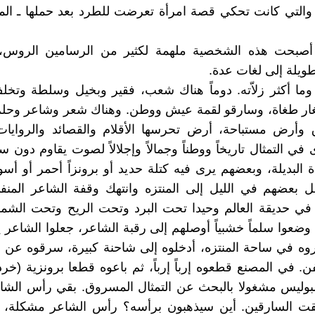
التي كانت تحكي قصة امرأة تعرضت للطرد بعد حملها ـ المن
 أصبحت هذه الشخصية ملهمة لكثير من الرسامين الروس
طويلة إلى لغات عدة.
خ وما أكثر زلاّته. دوماً هناك شعب، فقير وبخيل وسلطة وتخ
ار طغاة، وسارقو لقمة عيش ووطن. وهناك شعر وشاعر وحل
وأرض مستباحة، أرض تحرسها الأقلام والقصائد والروايات 
ي التمثال تاريخاً ووطناً وجمالاً وإجلالاً لصوت يقاوم دون سل
ة البديلة، وبعضهم يرى فيه كتلة حديد أو برونزاً أحمر أو أسو
ل بعضهم في الليل إلى المنتزه وانتهك وقفة الشاعر المنف
في حديقة العالم وحيدا تحت البرد وتحت الريح وتحت الشم
وضعوا سلماً خشبياً أوصلهم إلى رقبة الشاعر، جعلوا الشاعر
وه في ساحة المنتزه، أدخلوه إلى شاحنة كبيرة، سرقوه عن أبن
. في المصنع قطعوه إرباً إرباً، ثم باعوه قطعا برونزية (خردة
لبوليس مشغولا بالبحث عن التمثال المسروق. بقي رأس الشاع
قت السارقين. أين سيذهبون برأسه؟ رأس الشاعر مشكلة، ف