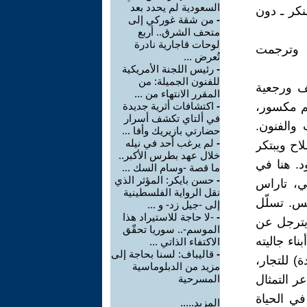
السعودية لم يحدد بعد
كر ـ دون
-
من شقة غوركي إلى
متحف الشرق.. أربع
لوحات قاجارية نادرة
، وترجمت
تُعرض ...
-
رئيس اللجنة الأمريكية
للفنون الجميلة: من
لف ورجعية
المقرر الانتهاء من ...
م مكسور،
-
اكتشافات أثرية جديدة
في ألتاي تكشف أسرار
والفنون.
حضارتي بازيريك وأفا ...
-
لم يرغب أحد في نيله
اح ويبتكر
خلال عهد بطرس الأكبر..
د. هنا في
ما قصة -وسام السك ...
-
حسن بايكر: المؤثر الذي
ي، تاراس
نقل الرواية الفلسطينية
س. تسلّل
إلى -جيل زد- و ...
-
-لا حاجة للاستيراد هذا
 يترجل عن
الموسم-.. سوريا تحقّق
اء جاليته
الاكتفاء الذاتي ...
-
قاليباف: لسنا بحاجة إلى
) للتجار،
مزيد من الدبلوماسية
ر التمثال
المسرحية
ي الحياة
المزيد.....