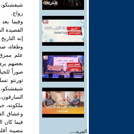
شيفشنكو، و
زواج.
وفيما بعد
القصيدة ال
إنه التاري
وطغاة، صغ
علم ممزق 
بعضهم يرى ف
صوراً للحيا
تورنتو تسل
شيفشنكو، 
السارقون، 
ملكوته، جر
وعشاق الفن
فيما كان ا
مصيبة أقل
المزيد.....