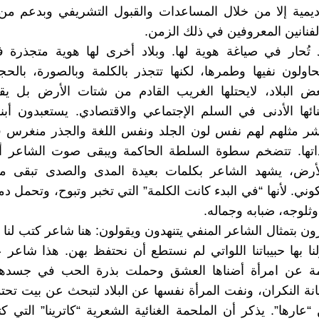
كاديمية إلا من خلال المساعدات والقبول التشريفي وبدعم من
لفنانين المعروفين في ذلك الزمن.
 تُحار في صياغة هوية لها. وبلاد أخرى لها هوية متجذرة 
يحاولون نفيها وطمرها، لكنها تتجذر بالكلمة وبالصورة، بال
عض البلاد، لايحتلها الغريب القادم من شتات الأرض بل يقو
بنائها الأدنى في السلم الإجتماعي والاقتصادي. يستعبدون أبنا
شر مثلهم لهم نفس لون الجلد ونفس اللغة والجذر منغرس 
ذاتها. تتضخم سطوة السلطة الحاكمة ويبقى صوت الشاعر أك
لأرض، يشهد الشاعر بكلمات بعيدة المدى والصدى تبقى 
وني. لأنها “في البدء كانت الكلمة” التي تخبر وتبوح، وتحمل د
وثلوجه، ضبابه وجماله.
ون بتمثال الشاعر المنفي يتنهدون ويقولون: هنا شاعر كتب لن
نا بها حبيباتنا اللواتي لم نستطع أن نحتفظ بهن. هذا شاعر 
ة عن امرأة أضناها العشق وحملت بذرة الحب في جسدها
انة النكران، ونفت المرأة نفسها عن البلاد لتبحث عن بيت تح
“عارها”. يذكر أن الملحمة الغنائية الشعرية “كاترينا” التي كت