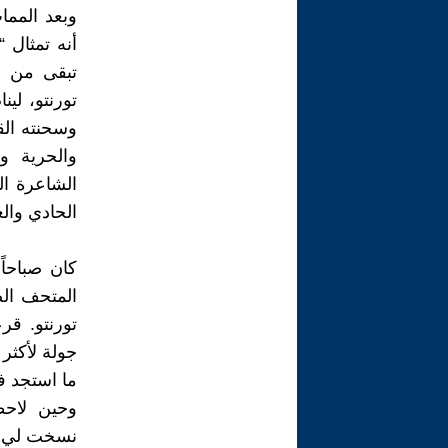
وبعد المما
أنه تمثال 
تبقى من ر
تورنتو، لي
وسحنته الق
والحرية وا
الشاعرة ال
الحادي وال
المتحف الص
تورنتو. ق
جولة لأكثر
ما استجد ف
وحين لاحظ
نسخت لي إح