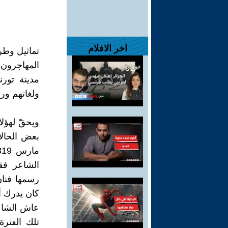
اخر الافلام
تماثيل وط
المهاجرون 
مدينة تورن
ولغاتهم ور
ويحقّ لهؤلا
الشاعر فقي
رسمها فنان
كان يدرك 
عاش الشاعر
تلك الفتر