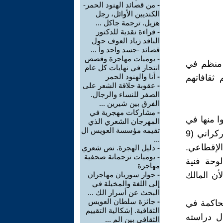
-
من قصائد الهنود الحمر-
الكنديين الأوائل، رجل
هزيل. ترجمة جاكل ...
-
قراءة نقدية للدكتور
الناقد زياد العوف حول
قصائد -جسد واحد وأ ...
-
يوميات مهاجرة وقصص
ر منظم في
انتحار في نهايات كل عام
-
أنا والهنود الحمر
 ثقافاتهم
-
عقوبة حلاقة الشعر على
الصفر للنساء والرجال.
الفرق بين شيرين ...
-
مشاركات مهجرية في
وا منها في
المهرجان الشعري الذي
تقيمه مؤسسة العويس ال
بعض الحالات. ونذكر منهم تمثال الشاعر تاراس شيفشنكو الروسي الاوركراني (9
...
قبل الإقطاعي.
-
دليل الهجرة. نص شعري
-
يوميات ترجمانة صحفية
وحة فنية
مهاجرة
أن المالك
-
حوار سوريان مهاجران
إلى اللغة والمخيلة في
البحث عن أسرار الك ...
-
جائزة سلطان العويس
لحاكمة في
الثقافية. إشكالية التقييم
ل دراسته
الثقافي بين الم ...