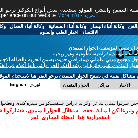
ة التصفح والنشر، الموقع يستخدم بعض أنواع الكوكيز نرجو النق
More info - المزيد
experience on our website
الفن
-
وكالة أنباء اليسار
-
وكالة أنباء العلمانية
-
وكالة أنباء العمال
-
وكا
الاقتصاد
-
اخبار الطب والعلوم
 الرئيسي لمؤسسة الحوار المتمدن
، علمانية، ديمقراطية، تطوعية وغير ربحية
ل مجتمع مدني علماني ديمقراطي حديث يضمن الحرية والعدالة الاجتم
حوار المتمدن على جائزة ابن رشد للفكر الحر والتى نالها أعلام في الفك
م مشاكل تقنية في تصفح الحوار المتمدن نرجو النقر هنا لاستخدام الموقع
كوردي
English
الاخبار
مراكز
الحوار المتمدن
حين سرقوا تمثال شاعر أوكرانيا تاراس شيفشنكو من منتزه كندي وقطعوا ر
 وتبرعاتكن المالية تحفظ استقلال الحوار المتمدن، فشاركونا 
استمرارية هذا الفضاء اليساري الحر