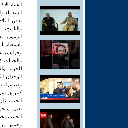
الفنية الا
الشعراء وا
بعض البلاد
والتاريخ، 
الزيتون. ب
باستعباد أ
وقراهم، ب
والجينات 
للحرية وا
الوجدان الك
وصنوبراته 
كثيرون يمر
الحب، غازل
نغني ملحم
الحبيب بخي
وجنينها من 