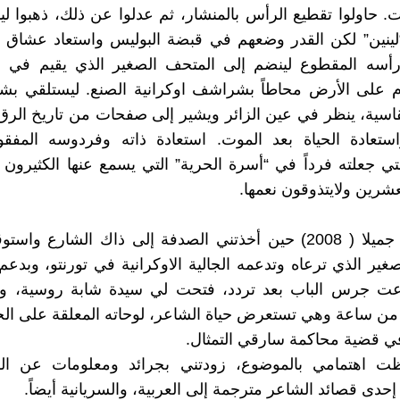
ت. حاولوا تقطيع الرأس بالمنشار، ثم عدلوا عن ذلك، ذهبوا لي
“لينين” لكن القدر وضعهم في قبضة البوليس واستعاد عشاق 
أسه المقطوع لينضم إلى المتحف الصغير الذي يقيم في د
نام على الأرض محاطاً بشراشف اوكرانية الصنع. ليستلقي بش
اسية، ينظر في عين الزائر ويشير إلى صفحات من تاريخ الرق 
ستعادة الحياة بعد الموت. استعادة ذاته وفردوسه المفقود
تي جعلته فرداً في “أسرة الحرية” التي يسمع عنها الكثيرون
عشرين ولايتذوقون نعمها.
كان صباحاً جميلا ( 2008) حين أخذتني الصدفة إلى ذاك الشارع و
غير الذي ترعاه وتدعمه الجالية الاوكرانية في تورنتو، وبدعم
رعت جرس الباب بعد تردد، فتحت لي سيدة شابة روسية، 
 من ساعة وهي تستعرض حياة الشاعر، لوحاته المعلقة على الج
ي قضية محاكمة سارقي التمثال.
ت اهتمامي بالموضوع، زودتني بجرائد ومعلومات عن ال
دى قصائد الشاعر مترجمة إلى العربية، والسريانية أيضاً.