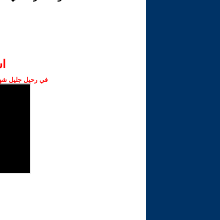
ا‫
في رحيل جليل شهبا