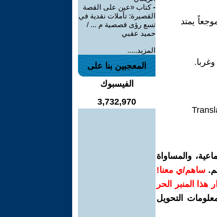
-
كتاب «عين على القصة
القصيرة: تأملات نقدية في
جعاً يمتد
تسع رؤى قصصية م ... /
حميد عقبي
المزيد.....
وغربا.
المعجبين بنا على
الفيسبوك
3,732,970
Transl
اعية، والمساواة
م.
ساهم/ي معنا!
رار هذا المنبر الحر
معلومات التحويل