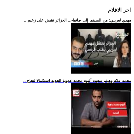
اخر الافلام
.. مهدي لعريبي: من السينما إلى -مافيا-... الجزائر تقبض على زعيم
.. محمد علام وهيثم سعيد: ألبوم محمد عدوية الجديد استكمالا لنجاح