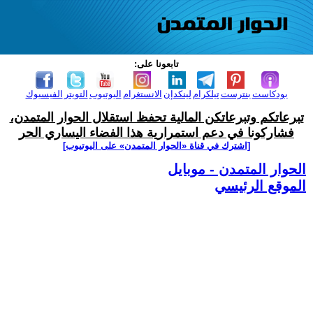
تابعونا على:
بودكاست
بنترست
تيلكرام
لينكدإن
الانستغرام
اليوتيوب
التويتر
الفيسبوك
تبرعاتكم وتبرعاتكن المالية تحفظ استقلال الحوار المتمدن،
فشاركونا في دعم استمرارية هذا الفضاء اليساري الحر
[اشترك في قناة ‫«الحوار المتمدن» على اليوتيوب]
الحوار المتمدن - موبايل
الموقع الرئيسي