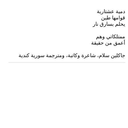
دمية عشتارية
قوامها طين
يحلم بسارق نار
ممتلكاتي وهم
أعمق من حقيقة
جاكلين سلام، شاعرة وكاتبة، ومترجمة سورية كندية