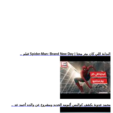
.. فيلم Spider-Man: Brand New Day | البداية اللي كان بيتر محتا
.. محمد عدوية يكشف كواليس ألبومه الجديد ومشروع عن والده أحمد عد