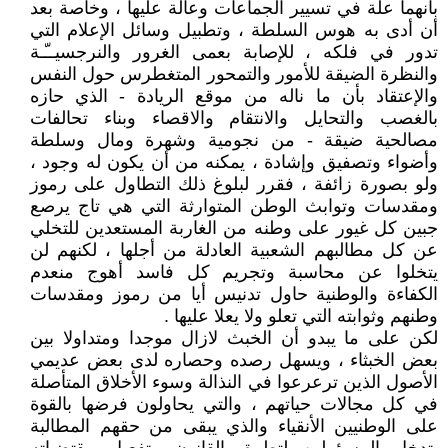
بأنهما علة في تسيير الجماعات وعالة عليها ، وخاصة بعد
أن أدى به هوس السلطة ، وتطبيل وسائل الإعلام التي
تدور في فلكه ، للإصابة بعمى الغرور والنرجسيــّـة
والنظرة الضيقة للأمور والتمحور المتغطرس حول النفس
والإعتقاد بأن ما ناله من موقع الريادة - الذي حازه
بالغصب والتحايل والانتقام والاقصاء وبناء تحالفات
مصالحية ضيقة - من نجومية وشهرة ومال وسلطة
وأضواء وتصفيق وإشادة ، يمكنه من أن يكون له وجود ،
ولو بصورة زائفة ، فقرر لبلوغ ذلك التطاول على رموز
ومقدسات وتوابث الوطن المتوارثة التي هي تاج يرصع
جبين كل غيور على وطنه من الغاربة المستعدين للتخلي
عن كل مطالبهم الشعبية العادلة من أجلها ، لكنهم لن
يتخلوا عن محاسبة وتجريم كل فاسد أهوج منعدم
الكفاءة والوطنية حاول تدنيس أيا من رموز ومقدسات
وطنهم وثوابته التي تعلو ولا يعلا عليها .
لكن على ما يبدو أن الخبث لازال موجدا ومتداولا بين
بعض الخبثاء ، ويسهل رصده وحصاره لدى بعض عديمي
الأصول الذين ترعرعوا في النذالة وسوء الأخلاق المتأصلة
في كل مجالات حياتهم ، والتي يحاولون فرضها بالقوة
على الوطنيين الأنقياء والذي يبقى من حقهم المطالبة