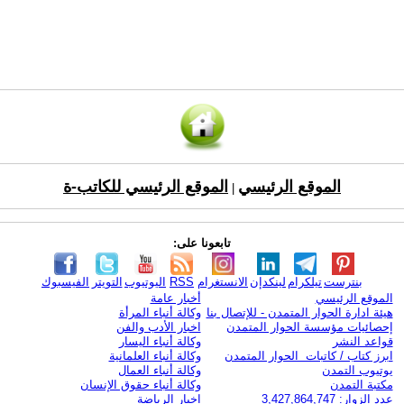
الموقع الرئيسي
الموقع الرئيسي للكاتب-ة
|
تابعونا على:
بنترست
تيلكرام
لينكدإن
الانستغرام
RSS
اليوتيوب
التويتر
الفيسبوك
الموقع الرئيسي
أخبار عامة
هيئة ادارة الحوار المتمدن - للإتصال بنا
وكالة أنباء المرأة
إحصائيات مؤسسة الحوار المتمدن
اخبار الأدب والفن
قواعد النشر
وكالة أنباء اليسار
ابرز كتاب / كاتبات الحوار المتمدن
وكالة أنباء العلمانية
يوتيوب التمدن
وكالة أنباء العمال
مكتبة التمدن
وكالة أنباء حقوق الإنسان
عدد الزوار: 3,427,864,747
اخبار الرياضة