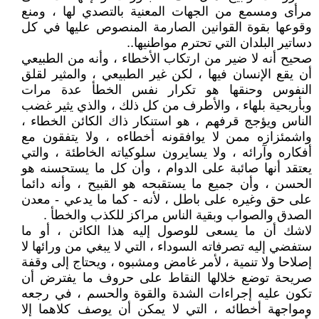
مرأى ومسمع من الجهات المعنية بالتصدي لها ، ومنع
وقوعها بقوة القوانين الصارمة المنصوص عليها في كل
دساتير البلدان التي تحترم مواطنيها..
صحيح أنه لا ضير من ارتكاب الأخطاء ، وأنه من الطبيعي
أن يقع الإنسان فيها ، لكن غير الطبيعي ، والمثير لقلق
النفوس وحنقها هو تكرار نفس الخطأ عدة مرات
وبأريحية بلهاء ، والأطرف من كل ذلك ، والذي يثير غضب
الناس ويؤجج قرفهم ، هو استنكار ذاك الكائن الخطاء ،
واشمئزازه ممن لا يوافقونه أخطاءه ، ولا يتفقون مع
أفكاره وآرائه ، ولا يسايرون سلوكياته الخاطئة ، والتي
يعتقد أنها صائبة على الدوام ، وأن كل ما يستحسنه هو
الحسن ، وأن جميع ما يستقبحه هو القبيح ، وأنه دائما
على حق وغيره على باطل ، لأنه - كما ما يدعي - معدن
الصدق والصواب وبقية الناس مراكز للكذب والخطأ .
لاشك أن ما يسعى للوصول إليه هذا الكائن ، أو ما
ستفضي إليه تصرفاته السوداء ، التي لا يبغي من ورائها لا
إصلاحا ولا تنمية ، لأمر غامض ومشبوه ، ويحتاج إلى وقفة
صريحة توضع خلالها النقاط على حروف ما يفترض أن
تكون عليه إجراءات الشدة والقوة والحسم ، في رجعه
ومواجهة أخطائه ، التي لا يمكن أن يوصف كلاهما إلا