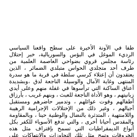
طفا في الآونة الأخيرة على سطح واقعنا السياسي
الرديء الموغل في البؤس والسوريالية، خبر إحتلال
رئاسة مجلس قروي بضواحي العاصمة العلمية من
طرف أحد متجلدي الحواس متبلدي الضمائر ، الذين
يعتقدون أن إعتلاء كرسي سلطة في قرية ما هو سدرة
المنتهى وغاية الآمال والوسيلة الناجعة لدق ،وبشديدة
أعناق الساكنة التي ترأسوها في غفلة منهم وعلى أيدي
زبانيتهم ، وهو الأداة الناجعة للعبث ، وبنهم غريب ، بأرزاق
أطفالهم وقوت عوائلهم ، وتدمير حاضرهم ومستقبل
أجيالهم ، وغير ذلك من الإختلالات الإجرامية الرهيبة
واللامنتهية ، المتدثرة بالنضال والوطنية حينا ، وبالمقاومة
والمقدس أحيانا أخرى ، والتي تدفع الأسوياء للكفر بكل
أنواع الديمقراطيات التي تسمح بإقتراف مثل هذه
الخروقات وتبيح مثل تلك التجاوزات والإنتهاكات على