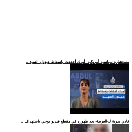
.. مستشارة سياسية أمريكية: أيباك أخفقت بإسقاط عبدول السيد
.. فادي بدرية لـ-العربية- بعد ظهوره في مقطع فيديو يوحي باستهداف