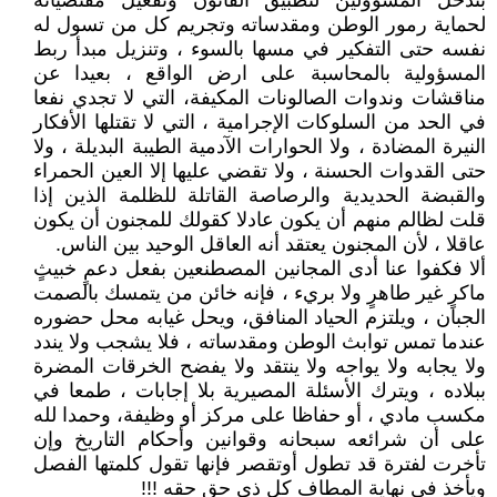
بتدخل المسؤولين لتطبيق القانون وتفعيل مقتضياته
لحماية رمور الوطن ومقدساته وتجريم كل من تسول له
نفسه حتى التفكير في مسها بالسوء ، وتنزيل مبدأ ربط
المسؤولية بالمحاسبة على ارض الواقع ، بعيدا عن
مناقشات وندوات الصالونات المكيفة، التي لا تجدي نفعا
في الحد من السلوكات الإجرامية ، التي لا تقتلها الأفكار
النيرة المضادة ، ولا الحوارات الآدمية الطيبة البديلة ، ولا
حتى القدوات الحسنة ، ولا تقضي عليها إلا العين الحمراء
والقبضة الحديدية والرصاصة القاتلة للظلمة الذين إذا
قلت لظالم منهم أن يكون عادلا كقولك للمجنون أن يكون
عاقلا ، لأن المجنون يعتقد أنه العاقل الوحيد بين الناس.
ألا فكفوا عنا أدى المجانين المصطنعين بفعل دعمٍ خبيثٍ
ماكرٍ غير طاهرٍ ولا بريء ، فإنه خائن من يتمسك بالصمت
الجبان ، ويلتزم الحياد المنافق، ويحل غيابه محل حضوره
عندما تمس توابث الوطن ومقدساته ، فلا يشجب ولا يندد
ولا يجابه ولا يواجه ولا ينتقد ولا يفضح الخرقات المضرة
ببلاده ، ويترك الأسئلة المصيرية بلا إجابات ، طمعا في
مكسب مادي ، أو حفاظا على مركز أو وظيفة، وحمدا لله
على أن شرائعه سبحانه وقوانين وأحكام التاريخ وإن
تأخرت لفترة قد تطول أوتقصر فإنها تقول كلمتها الفصل
ويأخذ في نهاية المطاف كل ذي حق حقه !!!