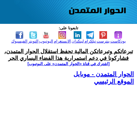
تابعونا على:
بودكاست
بنترست
تيلكرام
لينكدإن
الانستغرام
اليوتيوب
التويتر
الفيسبوك
تبرعاتكم وتبرعاتكن المالية تحفظ استقلال الحوار المتمدن،
فشاركونا في دعم استمرارية هذا الفضاء اليساري الحر
[اشترك في قناة ‫«الحوار المتمدن» على اليوتيوب]
الحوار المتمدن - موبايل
الموقع الرئيسي