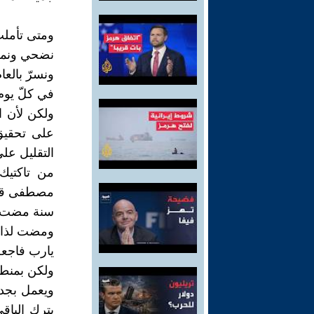
ومتى تأملت ا
نضحي ونمسي 
ونسرّ بالعام
في كلّ يوم 
ولكن لأن ال
على تحقيق 
التقليل عل
من تاكتيك
مصطفى قا
سنة مضت من
ومضت لذائذ
يارب فاجعل 
ويعمل بجد 
يترك الباق