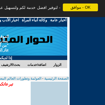
موافق - OK
لتوفير افضل خدمة لكم ولتسهيل عملي
أخبار عامة
-
وكالة أنباء المرأة
-
اخبار الأدب و
الموقع
يسارية
"من أج
حاز ال
إذا لديك
الزوار
اضافة/خدمات
بحث/الارشيف
الصفحة الرئيسية
-
العولمة وتطورات العالم الم
تبرعاتكم