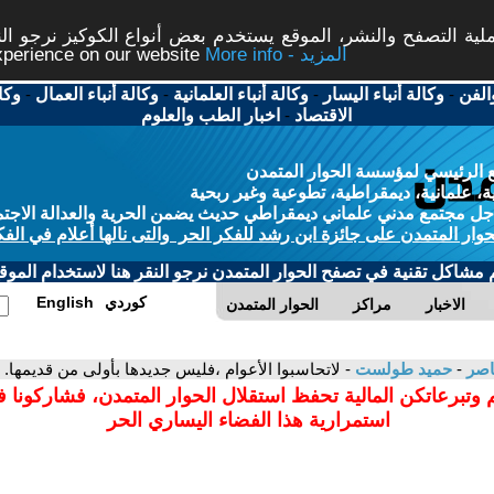
ة التصفح والنشر، الموقع يستخدم بعض أنواع الكوكيز نرجو النق
More info - المزيد
experience on our website
الفن
-
وكالة أنباء اليسار
-
وكالة أنباء العلمانية
-
وكالة أنباء العمال
-
وكا
الاقتصاد
-
اخبار الطب والعلوم
 الرئيسي لمؤسسة الحوار المتمدن
، علمانية، ديمقراطية، تطوعية وغير ربحية
ل مجتمع مدني علماني ديمقراطي حديث يضمن الحرية والعدالة الاجتم
حوار المتمدن على جائزة ابن رشد للفكر الحر والتى نالها أعلام في الفك
م مشاكل تقنية في تصفح الحوار المتمدن نرجو النقر هنا لاستخدام الموقع
كوردي
English
الاخبار
مراكز
الحوار المتمدن
عاصر
-
حميد طولست
- لاتحاسبوا الأعوام ،فليس جديدها بأولى من قديمها.
 وتبرعاتكن المالية تحفظ استقلال الحوار المتمدن، فشاركونا 
استمرارية هذا الفضاء اليساري الحر