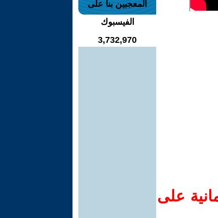
المعجبين بنا على
الفيسبوك
3,732,970
انية على