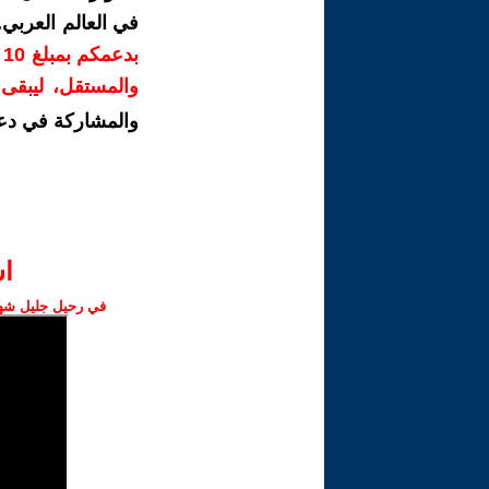
في العالم العربي
ب
والمستقل، ليبقى ص
والمشاركة في دع
ا‫
في رحيل جليل شهبا