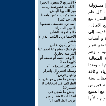
-
الأمازيغ لا يبيعون الخبز!
ا مسؤولية
-
الكتابة خصوصية ربانية
ميز الله بها البعض.
بة كل عام
-
سلوكيات تعكس واقعنا
الشيء مع
إلى حد كبير!
-
مبادرة عظيمة ، تنقصها
 الآمال ،
-العين الحمراء-
ديمة إلى
-
المتاجرة بالشأن
الاجتماعي ، الذنب الذي لا
 و أسباب
يغتفر !
خضم غمار
-
حتى يكون -فاس
باركينك- مشروعا اجتماعيا
ية ، وهم
أكثر منه تجاريا.
-
الوعي نعمة أم نقمة، أم
المتعالية
كليهما معاً؟
ها ، وضدا
-
حركات احتجاج ، أم
وسيلة استرزاق وابتزاز
اء وكافة
وانتهاز فرص؟
بذهاب سنة
-
بعض ما سُجل من غريب
الطرائف في انتخابات 8
ئحة فيروس
شتنبر!10
مع الدميع
-
بعض ما سُجل في
انتخابات 8 شتنبر من
عوام ، لأنها
غريب الطرائف ! 9