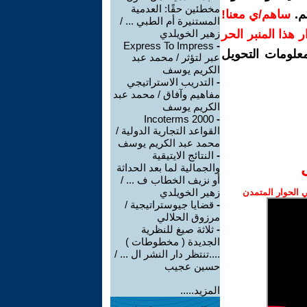
مخطئين حقًا: العدمية
م.
ساهم/ي معنا!
المستنيرة أم الطبي ... /
رار هذا المنبر الحر
زهير الخويلدي
Express To Impress
-
معلومات التحويل
عبر لتؤثر / محمد عبد
الكريم يوسف
-
التدريب الاستراتيجي
مفاهيم وآفاق / محمد عبد
الكريم يوسف
Incoterms 2000
-
القواعد التجارية الدولية /
محمد عبد الكريم يوسف
-
النتائج الايتيقية
والجمالية لما بعد الحداثة
أو نزيف الخطاب ف ... /
زهير الخويلدي
الحوار المتمدن
-
قضايا جيوستراتيجية /
مرزوق الحلالي
-
ثلاثة صيغ للنظرية
الجديدة ( مخطوطات )
....تنتظر دار النشر ال ... /
حسين عجيب
المزيد.....