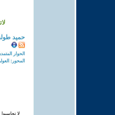
لات
حميد طو
الحوار المتمدن-العدد: 7124 - 2
المحور: العول
لا تحاسبوا 