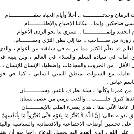
لزمان وجدتــــــــــــه .. أجلاً وأيام الحياة سقــــــــــــــــام
ضاحكين وإنما .. لبكائنا الإصباح والإظلــــــــــام
 الجديد وإنمـــــــــــــــا .. تسري بنا نحو الردى الأعوام
زورة من صـــــاحب .. منا إلى بطن الثرّى ومقــــــــام.
عالم قد تعلّم الكثير مما مر به في سابقيه من أعوام ، والذي 
آماله في سيادة السلم والسلام في العالم ، ولن ينيبه في
ى الأقل ، من الحروب والمجاعات وإضطهاد الإنسان للإنسان ، و
 تعامله مع السنوات بمنطق التمني السلبي ، كما في قو
سم عباس :
 عمرنا وكأنها .. سِنَة بطرف ناعس وسنـــــــــــان
ها كبرق خلــــــب .. والذنب يرمي من عصى بسنان
عامنا الآتي سنا .. هدي يضيء القلب بالإيمـــــــــان
على تحسين أوضاعه الاجتماعية والاقتصادية والسياسية والبيئة
ي على الله ، الذي أتقدم إليه بجميل الدعاء راجيا منه أن يغن