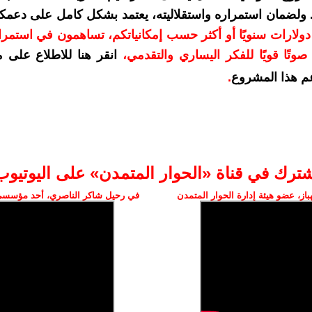
. ولضمان استمراره واستقلاليته، يعتمد بشكل كامل على دعمك
دعمكم بمبلغ 10 دولارات سنويًا أو أكثر حسب إمكانياتكم، تساهمون في استم
وتًا قويًا للفكر اليساري والتقدمي
،
انقر هنا للاطلاع على 
م هذا المشروع
.
شترك في قناة «الحوار المتمدن» على اليوتيوب
ز، عضو هيئة إدارة الحوار المتمدن
في رحيل شاكر الناصري، أحد مؤسسي 