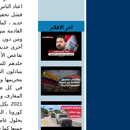
اعتاد النا
فشل تحقيقه
جديد ، كم
اخر الافلام
القادمة من
ومن دون ش
أخرى جديد
تقاعص الأع
جلدهم للسن
يتبادلون ا
بتحريمها و
في كل ظلا
المعارف ول
2021 
كورونا ، ا
جميعا كما 