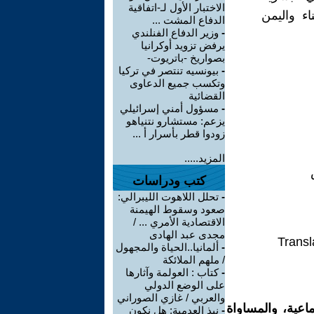
الاختبار الأول لـ-اتفاقية
اء واليمن
الدفاع المشت ...
-
وزير الدفاع الفنلندي
يرفض تزويد أوكرانيا
بصواريخ -باتريوت-
-
بيونسيه تنتصر في تركيا
وتكسب جميع الدعاوى
القضائية
-
مسؤول أمني إسرائيلي
يزعم: مستشارو نتنياهو
زودوا قطر بأسرار أ ...
المزيد.....
كتب ودراسات
-
تحلل اللاهوت الليبرالي:
صعود وسقوط الهيمنة
الاقتصادية الأمري ... /
مجدى عبد الهادى
Transl
-
ألمانيا..الحياة والمجهول
/ ملهم الملائكة
-
كتاب : العولمة وآثارها
على الوضع الدولي
والعربي / غازي الصوراني
اعية، والمساواة
-
نبذ العدمية: هل نكون