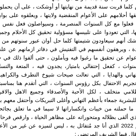
س كلما قربت سنة قديمة من نهايتها أو أوشكت ، على أن يحملو
ا أحلامهم على الأعوام المنقضية ولايتها ، ويعلقوه على بوا
ا فعلوا مع كل السنوات المنصرمة ، وسيواصلون فعل نفس 
ها، التي تعودوا على تلبيسها مسؤولية تحقيق كل الأحلام وجميع
ك أنهم سيعاودون شتيمتها كلما حل أوان عبور سنوتهم من ق
ة ، ويرهقون أنفسهم في التفتيش في دفاتر ازمانهم عن علة
وام عن تحقيق ما رغبوا فيه ويأملون ، حتى ألفوا ذلك في 
وات ، كفعل إحتفالي بامتياز، يجدون فيه ، المتعة والتسل
لتهاني والهدايا ، التي تعالت صيحات شيوخ التطرف والكراهية 
تجريم الاحتفال بكل رؤوس السنوات ، التي أتقدم هنا بمناسبت
مي متخلف ، لكل الأحبة والأصدقاء وجميع الاهل والاقرب
لبشرية جمعاء بأعظم التهاني وأغلى التبريكات وأحتفل معهم 
بكل ما حملته من خيبات وانكساراتها لا سيما في ما تعلق بجا
لذي ألقى بظلاله ومتحوراته على مظاهر الحياة ، وارقص فرحا 
بحلول عام 2022 الذي أنا جد مُتفائل به ، ليس لتميزه عن غير من الأ
قال فيها الشريف المرتضى :