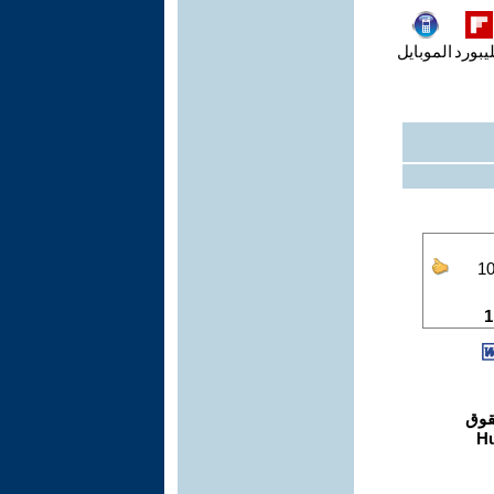
يبورد
الموبايل