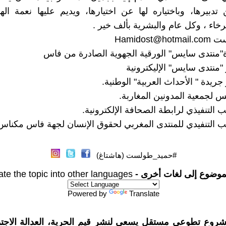
 تدبيرها، وباختياره لها عن اختيارها، ويديم عليها نعمة الهن
رخاء ، وكل عام والبشرية بألف خير .
ست
Hamidost@hotmail.com
"منتدى سايس" الورقية الجهوية الصادرة من فاس
منتدى سايس" الإليكترونية
يدة " الأحداث العربية" الوطنية.
جمعية المدونين المغاربة.
 التنفيذي لرابطة الصحافة الإلكترونية.
 التنفيدي للمنتدى المغربي لحقوق الإنسان لجهة فاس مكناس
#حميد_طولست (هاشتاغ)
موضوع إلى لغات أخرى -
ate the topic into other languages
Powered by
Translate
شروع تطوعي مستقل يسعى لنشر قيم الحرية، العدالة الاجتم