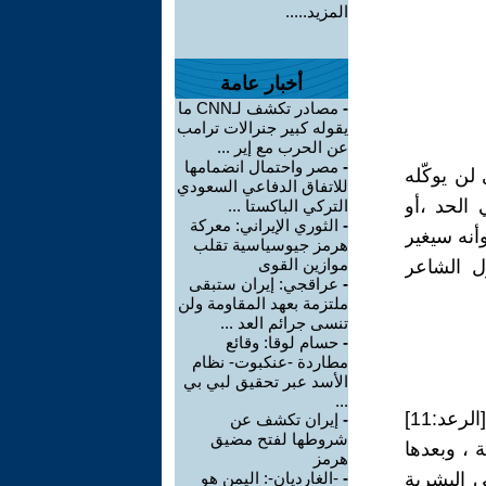
المزيد.....
أخبار عامة
-
مصادر تكشف لـCNN ما
يقوله كبير جنرالات ترامب
عن الحرب مع إير ...
-
مصر واحتمال انضمامها
لن يوكّله
للاتفاق الدفاعي السعودي
 الحد ،أو
التركي الباكستا ...
-
الثوري الإيراني: معركة
أنه سيغير
هرمز جيوسياسية تقلب
موازين القوى
ل الشاعر
-
عراقجي: إيران ستبقى
ملتزمة بعهد المقاومة ولن
تنسى جرائم العد ...
-
حسام لوقا: وقائع
مطاردة -عنكبوت- نظام
الأسد عبر تحقيق لبي بي
...
ولكن بمنطق بقوله تعالى: إِنَّ اللّهَ لاَ يُغَيِّرُ مَا بِقَوْمٍ حَتَّى يُغَيِّرُواْ مَا بِأَنْفُسِهِمْ [الرعد:11]
-
إيران تكشف عن
شروطها لفتح مضيق
 ، وبعدها
هرمز
ي البشرية
-
-الغارديان-: اليمن هو