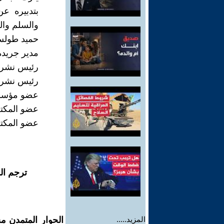
بتدبيره عن
والسلم وال
حميد طول
مدير جريدة
رئيس نشر "
رئيس نشر جر
عضو مؤسس ل
عضو المكتب
عضو المكتب
ترجم ال
المزيد.....
الحوار المتمدن م