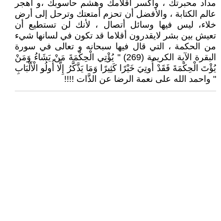
مداد محبرتك ، واكسر أقلامك وهشم حاسوبك ،و اهجر
عالم الكتابة ، والأفضل أن تحزم أمتعتك وترحل إلى أرض
خلاء، ليس فيها وسائل أتصال ، لأنك لن تستطيع أن
تعيش بين بشر لايقدرون أقلاما قد تكون في لسانها شيء
من الحكمة ، التي قال فيها سبحانه و تعالى في سورة
البقرة الآية الكريمة (269) " يُؤْتِي الْحِكْمَةَ مَنْ يَشَاءُ وَمَنْ
يُؤْتَ الْحِكْمَةَ فَقَدْ أُوتِيَ خَيْرًا كَثِيرًا وَمَا يَذَّكَّرُ إِلَّا أُولُو الْأَلْبَابِ
" واحمد الله على نعمة الرضا عن الذَّات !!!!