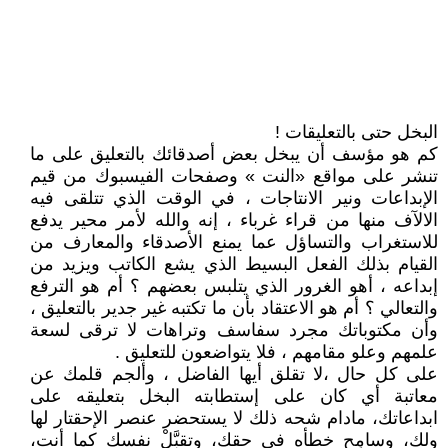
البخل حتى بالتعليقات !
كم هو مؤسف أن يبخل بعض أصدقائك بالتعليق على ما
تنشر على مواقع «النت » وصفحات الفيسبوك من قيم
الإبداعات ونير الانتاجات ، في الوقت الذي تتلقى فيه
الالآف منها من قراء غرباء ، إنه والله لأمر محير يدفع
للاستغراب والتساؤل عما يمنع الأصدقاء والمعارف من
القيام بذلك الفعل البسيط الذي يشع الكاتب ويزيد من
إبداعه ، أهو الغرور الذي يتلبس بعضهم ؟ أم هو الترفع
والتعالي ؟ أم هو الاعتقاد بأن ما تكتبه غير جدير بالتعليق ،
وأن مكتوباتك مجرد سفاسف وتراهات لا ترقى لسعة
علمهم وعلو مقامهم ، فلا يتواضعون للتعليق .
على كل حال ،لا تقلق أيها الفاضل ، وألجم قلمك عن
معاتبة أي كان على إستطابته البخل بتعليقه على
ابداعاتك، مادام شحه ذلك لا يستحضر عنصر الإحقتار لها
ولك، وسامِح خطأه في حقك، وتقبَّلْ نفسك كما أنت،