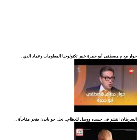
.. حوار مع م.مصطفى أبو جمرة خبير تكنولوجيا المعلومات وعماد الدي
.. السرطان انتشر فى جسده ووصل للعظام.. نجل جو بايدن يفجر مفاجأة