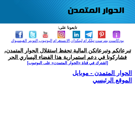
تابعونا على:
بودكاست
بنترست
تيلكرام
لينكدإن
الانستغرام
اليوتيوب
التويتر
الفيسبوك
تبرعاتكم وتبرعاتكن المالية تحفظ استقلال الحوار المتمدن،
فشاركونا في دعم استمرارية هذا الفضاء اليساري الحر
[اشترك في قناة ‫«الحوار المتمدن» على اليوتيوب]
الحوار المتمدن - موبايل
الموقع الرئيسي