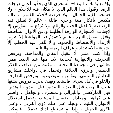
وإقتنع بذاتك ، المِفتاح السحري الذي يحقِّق أعلى درجات
الرضا وقَبول هذا العالم الذي لا مكان فيه للأخلاق ، ولا
فسحة للقيم الجمال ، ولا فرصة لأحلام القلوب ، عالم
مكدس بأفكار ميتة وأخرى قاتلة ، عالم لا تُطلق فيه
الرصاصة إلا لقتل الحب والوئام، ولا تُرفع به الفؤوس إلا
لإجتثات الأشجارة الوارفة الظليلة ودفن الأنوار الساطعة
وقتل العقول النيرة ، عالم لا تقدمُ فيه المواعظ إلا لتبرير
الارتداد والانحطاط والجمود، و لا تُلقى فيه الخطب إلا
لشرعنة الاستبداد وأعراف الهيمنة والظلم.
وإذا كنت مثلي لا تتقبل النفاق والمداهنة، وترفض
التحريف والانتهازية كجدلية لابد منها عند العديد ممن
نعاشهم في مجتمعنا المتخلف ، وكنت من أصاحب الفكر
الحقيقي والرؤى الخلاقة وتحمل في دواخلك مشاريع
التعايش السلمي، وتؤمن بالموضوعية، وترفض التطرف
والغلو في كل شيء.. فاستعذ وتهيئ لحرب دروس يشنها
عليك القريب قبل البعيد ، الصديق قبل العدو ، المتدين
فبل الماركسي واللبرالي والمتطرف والجاهل ، واصبر
على كراهية ومعاداة الضعيف المستبد، وتحمل استغلال
الانتهازي اللئيم ، وتجلد على ظلم ذوي القربى ، وعلى
ناكري الجميل ، وإذا لم تستطع لذلك تحملا ، فاسكب