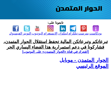
تابعونا على:
بودكاست
بنترست
تيلكرام
لينكدإن
الانستغرام
اليوتيوب
التويتر
الفيسبوك
تبرعاتكم وتبرعاتكن المالية تحفظ استقلال الحوار المتمدن،
فشاركونا في دعم استمرارية هذا الفضاء اليساري الحر
[اشترك في قناة ‫«الحوار المتمدن» على اليوتيوب]
الحوار المتمدن - موبايل
الموقع الرئيسي