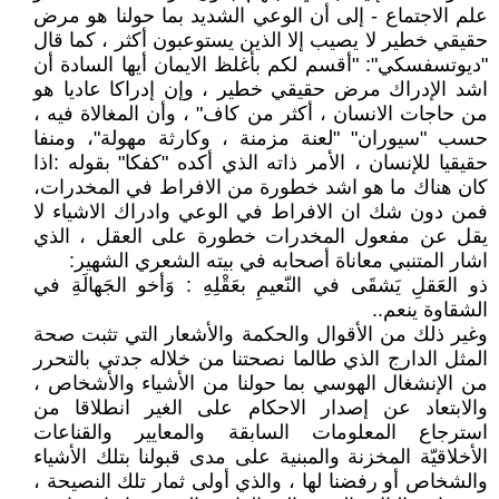
علم الاجتماع - إلى أن الوعي الشديد بما حولنا هو مرض
حقيقي خطير لا يصيب إلا الذين يستوعبون أكثر ، كما قال
"ديوتسفسكي": "أقسم لكم بأغلظ الايمان أيها السادة أن
اشد الإدراك مرض حقيقي خطير ، وإن إدراكا عاديا هو
من حاجات الانسان ، أكثر من كاف" ، وأن المغالاة فيه ،
حسب "سيوران" "لعنة مزمنة ، وكارثة مهولة"، ومنفا
حقيقيا للإنسان ، الأمر ذاته الذي أكده "كفكا" بقوله :اذا
كان هناك ما هو اشد خطورة من الافراط في المخدرات،
فمن دون شك ان الافراط في الوعي وادراك الاشياء لا
يقل عن مفعول المخدرات خطورة على العقل ، الذي
اشار المتنبي معاناة أصحابه في بيته الشعري الشهير:
ذو العَقلِ يَشقَى في النّعيمِ بعَقْلِهِ : وَأخو الجَهالَةِ في
الشقاوة ينعم..
وغير ذلك من الأقوال والحكمة والأشعار التي تثبت صحة
المثل الدارج الذي طالما نصحتنا من خلاله جدتي بالتحرر
من الإنشغال الهوسي بما حولنا من الأشياء والأشخاص ،
والابتعاد عن إصدار الاحكام على الغير انطلاقا من
استرجاع المعلومات السابقة والمعايير والقناعات
الأخلاقيّة المخزنة والمبنية على مدى قبولنا بتلك الأشياء
والشخاص أو رفضنا لها ، والذي أولى ثمار تلك النصيحة ،