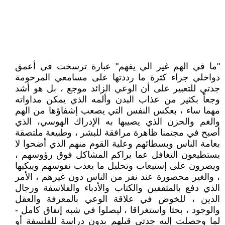
"ما في الهم غير الي يفهم" عبارة ترسخت في أعمق
دواخلي جراء كثرة ما رددتها على مسامعي المرحومة
جدتي للتعبير على أن الوعي الزائد موجع ، بل هو أشد
وجعاً بكثير من عذاب البدن وألمه الذي يمكن مداواته
مهما ساء ، بعكس النفس التي يصعب إشفاؤها من الهم
والغم والحزن الذي يصيبها به الإدراك الهوسي، الذي
أصبح في مجتمنا ظاهرة مرافقة للبشر ، وطبيعة ملتصقة
بعامة الناس وبسطائهم وعلية القوم منهم الذي أضحوا لا
يستطيعون التغافل عما يراكم المشاكل فوق رؤوسهم ،
ويصرون على إستيعاب وتحليل ما يعذب نفوسهم ويبكيها
، والغير محصورة عند نفر من الناس دون غيرهم ، الأمر
الذي دفع بالمثقفين والكتاب والأدباء والفلاسفة ورجال
الدين ، للخوض في علاقة الوعي بالمعرفة والعقل
والوجود ، بحثا واستغراقا ، ليصلوا في شبه إتفاق كامل -
لما وحصلت إليه جدتي قبلهم بدون دراسة للفلسفة أو