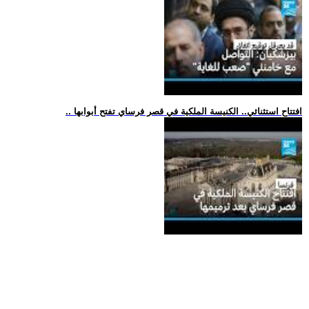
.. افتتاح استثنائي.. الكنيسة الملكية في قصر فرساي تفتح أبوابها