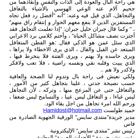
هي راحة البال والعودة إلى الذات والنفس وإنقاذهما من
جحيم آلام عته الوعي الهوسي بالأشياء بالتغافل
والتجاهل، الذي قيل فيه وعنه: "أنه "أفضل رد فعل تجاه
المستفزين الذين لا ينفع معهم الحوار و إنتقام راق منهم"
، " وكما قال جبران خليل جبران: "إذا تعلمت التجاهل فقد
أجتزت نصف مشاكل الحياة" ، وأختم كلامي برد الاعرابي
الذي سئل عمن هو الذكي فقال :هو الفطن المتغافل
المبتعد عن القيل والقال ، الذي يرى الاخطاء ولا يراها ،
ويرى حاسده ولا يهتم ، ويرى الفتنة فلا ينخرط فيها ،
الذي يبيت وقلبه نقي ونفسه راضية ، فلا تعب ولافكر
ولاكدر ولا هم ..
ولكي نعيش فى راحة بال وتدوم لنا الصحة والعافية
حسب نصيحة جدتي ، علينا بتجاهل كثير من الأمور ،
والتغافل حتى عن المزعج منها ، وتركه ، لأن التجاهل
ليس غباءا ، و التغافل ليس عيبا ، والتسامح ليس ضعفا ،
ورحم الله امرء تجاهل من اجل بقاء الود.
حميد طولست
Hamidost@hotmail.com
مدير جريدة"منتدى سايس" الورقية الجهوية الصادرة من
فاس
رئيس نشر "منتدى سايس" الإليكترونية
رئيس نشر جريدة " الأحداث العربية" الوطنية.