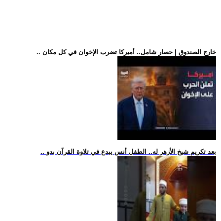
.. خارج الصندوق | حصار شامل.. أميركا تضرب الإخوان في كل مكان
.. بعد تكريم شيخ الأزهر له.. الطفل أنس يبدع في تلاوة القرآن بدو