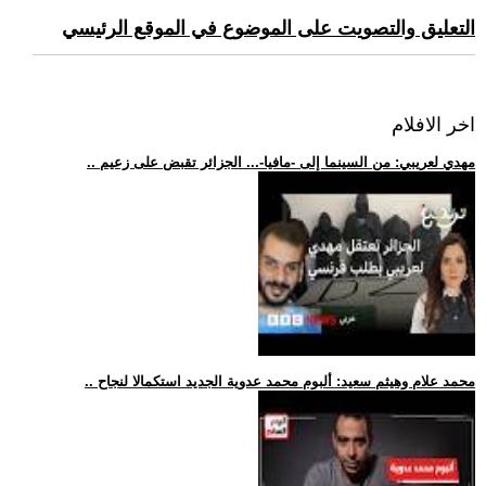
التعليق والتصويت على الموضوع في الموقع الرئيسي
اخر الافلام
.. مهدي لعريبي: من السينما إلى -مافيا-... الجزائر تقبض على زعيم
.. محمد علام وهيثم سعيد: ألبوم محمد عدوية الجديد استكمالا لنجاح