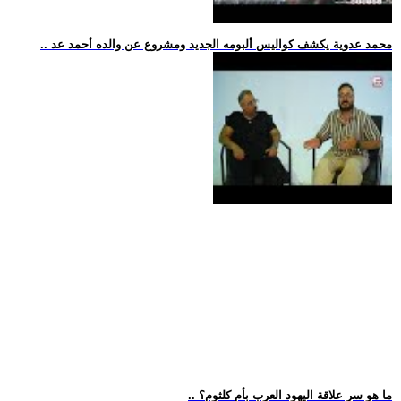
.. محمد عدوية يكشف كواليس ألبومه الجديد ومشروع عن والده أحمد عد
.. ما هو سر علاقة اليهود العرب بأم كلثوم؟