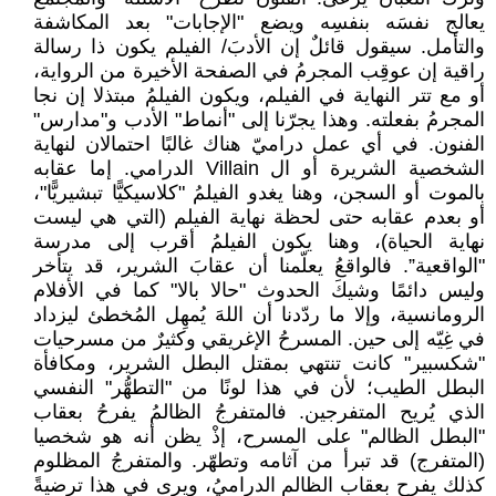
يعالج نفسَه بنفسِه ويضع "الإجابات" بعد المكاشفة
والتأمل. سيقول قائلٌ إن الأدبَ/ الفيلم يكون ذا رسالة
راقية إن عوقِب المجرمُ في الصفحة الأخيرة من الرواية،
أو مع تتر النهاية في الفيلم، ويكون الفيلمُ مبتذلا إن نجا
المجرمُ بفعلته. وهذا يجرّنا إلى "أنماط" الأدب و"مدارس"
الفنون. في أي عمل دراميّ هناك غالبًا احتمالان لنهاية
الشخصية الشريرة أو ال Villain الدرامي. إما عقابه
بالموت أو السجن، وهنا يغدو الفيلمُ "كلاسيكيًّا تبشيريًّا"،
أو بعدم عقابه حتى لحظة نهاية الفيلم (التي هي ليست
نهاية الحياة)، وهنا يكون الفيلمُ أقرب إلى مدرسة
"الواقعية”. فالواقعُ يعلّمنا أن عقابَ الشرير، قد يتأخر
وليس دائمًا وشيكَ الحدوث "حالا بالا" كما في الأفلام
الرومانسية، وإلا ما ردّدنا أن اللهَ يُمهِل المُخطئ ليزداد
في غِيّه إلى حين. المسرحُ الإغريقي وكثيرٌ من مسرحيات
"شكسبير" كانت تنتهي بمقتل البطل الشرير، ومكافأة
البطل الطيب؛ لأن في هذا لونًا من "التطهُّر" النفسي
الذي يُريح المتفرجين. فالمتفرجُ الظالمُ يفرحُ بعقاب
"البطل الظالم" على المسرح، إذْ يظن أنه هو شخصيا
(المتفرج) قد تبرأ من آثامه وتطهّر. والمتفرجُ المظلوم
كذلك يفرح بعقاب الظالم الدراميُ، ويرى في هذا ترضيةً