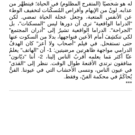
له هو شخصيًا (المتفرج المظلوم) في الحياة؛ فيتطهَّر من
عذابه. لونٌ من الإيهام وأقراص المُسكّنات لتخفيف الوطء
عن الأنفس المتعبة، وجعل عجلة الحياة تمضي. لكن
"الدراما الواقعية" ترى أن دورها ليس "المسكنات"، بل
"الجراحة". الدراما الواقعية تشيرُ إلى "أدران المجتمع"
لكي تنكشِفَ أمام الأعين فنواجهها، بدلا من السكوت عنها
حتى تستفحل. في فيلم "أصحاب ولا أعز" كان الهدفُ
الدرامي مواجهة ظاهرتين مرضيتين: 1- أن "الهاتف" يعلمُ
عنّا أكثر مَما يعلمه أقربُ الناس إلينا، 2- أننا "ديّانون”
منافقون نرتدي الأقنعةَ طوال الوقت. ننظر إلى "القذى"
في عيون الناس، وننسى الأخشاب التي في عيوننا. الفنُّ
يُحاكَمُ في محكمة الفنّ، وفقط.
***