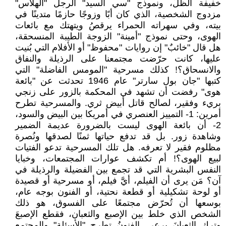
خفيفة الظلّ، ونموذج "سي السيد" الرجل "الهلاس"
مزدوج الشخصية، الذي كان أبًا وزوجًا حازمًا متدينًا في
بيته، وفي سهراته الحمراء يرقصُ ويتهتك مع بائعات
الهوى، وحتى نموذج "أمينة" الزوجة الطيبة المنسحقة،
هل قال "خائبٌ" إن روايات "محفوظ" أو الأفلام التي بُنيت
عليها، كانت حرّضت مجتمعنا على الرذيلة والنفاق
والانسحاق؟! كذلك مسرحية "المومس الفاضلة" التي
كتبها "جان بول سارتر" عام 1946 تحدثت عن "بائعة
هوى" رفضت أن تشهد في المحكمة بالزور على زنجي
بريء وفقير، لصالح قاتل أبيض ثري. والمسرحية تطرح
أمرين: 1- التمييز العنصري في أمريكا بين البيض والسود،
2- أن بائعة الهوى ليست بالضرورة عديمة الضمير
وشاهدة زور. بل قد تدفع حياتها ثمنًا لصدقها ونُصرة
مظلوم فقير لا تعرفه. هل تلك المسرحية تدعو الفتيات
لبيع الهوى؟! أم تكشف عوارات المجتمعات، وخبايا
النفس البشرية التي قد تجمع بين الفضيلة والرذيلة في
آن؟ مَن يرى أن الفيلم، أيَّ فيلم، أو مسرحية أو قصيدة
أو لوحة تشكيلية أو قطعة نحتية، أو الفنون بوجه عام،
بوسعها أن تُحرّض مجتمعًا على الفسوق، هو ذلك
الشخص الذي خلط بين الإصبع والثعبان، فقطع الإصبعَ
وترك الثعبانَ يرعى. الفنونُ تطرح "الأسئلة" والمجتمع