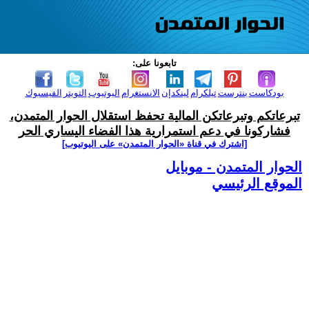
تابعونا على:
بودكاست
بنترست
تيلكرام
لينكدإن
الانستغرام
اليوتيوب
التويتر
الفيسبوك
تبرعاتكم وتبرعاتكن المالية تحفظ استقلال الحوار المتمدن،
فشاركونا في دعم استمرارية هذا الفضاء اليساري الحر
[اشترك في قناة ‫«الحوار المتمدن» على اليوتيوب]
الحوار المتمدن - موبايل
الموقع الرئيسي