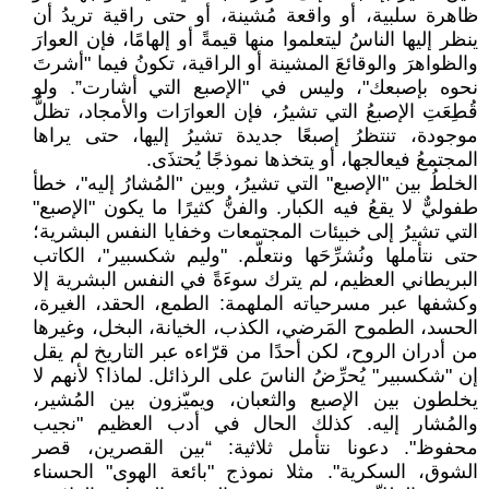
ظاهرة سلبية، أو واقعة مُشينة، أو حتى راقية تريدُ أن
ينظر إليها الناسُ ليتعلموا منها قيمةً أو إلهامًا، فإن العوارَ
والظواهرَ والوقائعَ المشينة أو الراقية، تكونُ فيما "أشرتَ
نحوه بإصبعك"، وليس في "الإصبع التي أشارت”. ولو
قُطِعَتِ الإصبعُ التي تشيرُ، فإن العوارَات والأمجاد، تظلُّ
موجودة، تنتظرُ إصبعًا جديدة تشيرُ إليها، حتى يراها
المجتمعُ فيعالجها، أو يتخذها نموذجًا يُحتذَى.
الخلطُ بين "الإصبع" التي تشيرُ، وبين "المُشارُ إليه"، خطأ
طفوليٌّ لا يقعُ فيه الكبار. والفنُّ كثيرًا ما يكون "الإصبع"
التي تشيرُ إلى خبيئات المجتمعات وخفايا النفس البشرية؛
حتى نتأملها ونُشرِّحَها ونتعلّم. "وليم شكسبير"، الكاتب
البريطاني العظيم، لم يترك سوءَةً في النفس البشرية إلا
وكشفها عبر مسرحياته الملهمة: الطمع، الحقد، الغيرة،
الحسد، الطموح المَرضي، الكذب، الخيانة، البخل، وغيرها
من أدران الروح، لكن أحدًا من قرّاءه عبر التاريخ لم يقل
إن "شكسبير" يُحرِّضُ الناسَ على الرذائل. لماذا؟ لأنهم لا
يخلطون بين الإصبع والثعبان، ويميّزون بين المُشير،
والمُشار إليه. كذلك الحال في أدب العظيم "نجيب
محفوظ". دعونا نتأمل ثلاثية: “بين القصرين، قصر
الشوق، السكرية". مثلا نموذج "بائعة الهوى" الحسناء