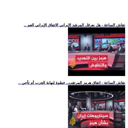
.. نقاش الساعة - هل يعرقل المرشد الإيراني الاتفاق الإيراني العم
.. نقاش الساعة - اتفاق هرمز المرتقب.. خطوة لنهاية الحرب أم تأجي