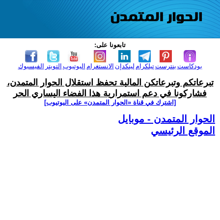
تابعونا على:
بودكاست
بنترست
تيلكرام
لينكدإن
الانستغرام
اليوتيوب
التويتر
الفيسبوك
تبرعاتكم وتبرعاتكن المالية تحفظ استقلال الحوار المتمدن،
فشاركونا في دعم استمرارية هذا الفضاء اليساري الحر
[اشترك في قناة ‫«الحوار المتمدن» على اليوتيوب]
الحوار المتمدن - موبايل
الموقع الرئيسي