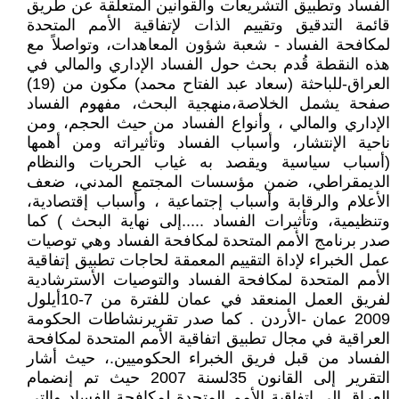
الفساد وتطبيق التشريعات والقوانين المتعلقة عن طريق
قائمة التدقيق وتقييم الذات لإتفاقية الأمم المتحدة
لمكافحة الفساد - شعبة شؤون المعاهدات، وتواصلاً مع
هذه النقطة قُدم بحث حول الفساد الإداري والمالي في
العراق-للباحثة (سعاد عبد الفتاح محمد) مكون من (19)
صفحة يشمل الخلاصة،منهجية البحث، مفهوم الفساد
الإداري والمالي ، وأنواع الفساد من حيث الحجم، ومن
ناحية الإنتشار، وأسباب الفساد وتأثيراته ومن أهمها
(أسباب سياسية ويقصد به غياب الحريات والنظام
الديمقراطي، ضمن مؤسسات المجتمع المدني، ضعف
الأعلام والرقابة وأسباب إجتماعية ، وأسباب إقتصادية،
وتنظيمية، وتأثيرات الفساد .....إلى نهاية البحث ) كما
صدر برنامج الأمم المتحدة لمكافحة الفساد وهي توصيات
عمل الخبراء لإداة التقييم المعمقة لحاجات تطبيق إتفاقية
الأمم المتحدة لمكافحة الفساد والتوصيات الأسترشادية
لفريق العمل المنعقد في عمان للفترة من 7-10أيلول
2009 عمان -الأردن . كما صدر تقريرنشاطات الحكومة
العراقية في مجال تطبيق اتفاقية الأمم المتحدة لمكافحة
الفساد من قبل فريق الخبراء الحكوميين.، حيث أشار
التقرير إلى القانون 35لسنة 2007 حيث تم إنضمام
العراق إلى إتفاقية الأمم المتحدة لمكافحة الفساد والتي