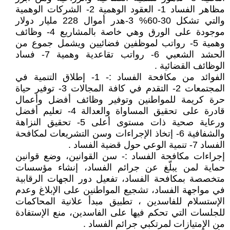
مظاهر الفساد 1- العقود الوهمية 2- الشركات الوهمية
والتي تشكل 30-60% 3-هدر أموال 228 مليار دولار
موجودة على الورق وهي خاصة بالمشاريع 4- وظائف
وهمية 5- رواتب لموظفين فضائيين ويشمل جموع من
الحشد الشعبي 6- رواتب تقاعدية وهمية 7- فساد
الوظائف القضائية .
الفوائد من مكافحة الفساد :- 1- إطلاق التنمية في
المجتمعات 2- التقدم في كافة المجالات 3- توفير حياة
حرة كريمة للمواطنين وتوفير وظائف أفضل وأعمال
قادرة على تحقيق المساواة والعدالة 4- تعليم أفضل
ورعاية صحية ذات مستوى أعلى 5- تحقيق النزاهة
والشفافية 6- إتخاذ الإجراءات وسن التشريعات لمكافحة
الفساد 7- تنمية الوعي حول قضية الفساد .
إجراءات مكافحة الفساد :- سن القوانين، وضع قوانين
حماية لمن يبلّغ عن جرائم الفساد، إنشاء مؤسسات
متخصصة بمكافحة الفساد، تفعيل دور الجهات الرقابية
في مواجهة الفساد، تشجيع المواطنين على الإبلاغ وعدم
الإستسلام للفاسدين ، تطبيق مبدأ علانية المحاكمات
للجلسات التي تحكم فيها على الفاسدين، منع الإستفادة
من الإمتيازات لمرتكبي جرائم الفساد .