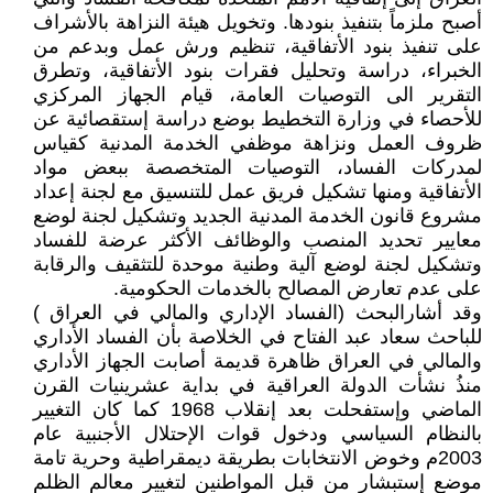
أصبح ملزماً بتنفيذ بنودها. وتخويل هيئة النزاهة بالأشراف
على تنفيذ بنود الأتفاقية، تنظيم ورش عمل وبدعم من
الخبراء، دراسة وتحليل فقرات بنود الأتفاقية، وتطرق
التقرير الى التوصيات العامة، قيام الجهاز المركزي
للأحصاء في وزارة التخطيط بوضع دراسة إستقصائية عن
ظروف العمل ونزاهة موظفي الخدمة المدنية كقياس
لمدركات الفساد، التوصيات المتخصصة ببعض مواد
الأتفاقية ومنها تشكيل فريق عمل للتنسيق مع لجنة إعداد
مشروع قانون الخدمة المدنية الجديد وتشكيل لجنة لوضع
معايير تحديد المنصب والوظائف الأكثر عرضة للفساد
وتشكيل لجنة لوضع آلية وطنية موحدة للتثقيف والرقابة
على عدم تعارض المصالح بالخدمات الحكومية.
وقد أشارالبحث (الفساد الإداري والمالي في العراق )
للباحث سعاد عبد الفتاح في الخلاصة بأن الفساد الأداري
والمالي في العراق ظاهرة قديمة أصابت الجهاز الأداري
منذُ نشأت الدولة العراقية في بداية عشرينيات القرن
الماضي وإستفحلت بعد إنقلاب 1968 كما كان التغيير
بالنظام السياسي ودخول قوات الإحتلال الأجنبية عام
2003م وخوض الانتخابات بطريقة ديمقراطية وحرية تامة
موضع إستبشار من قبل المواطنين لتغيير معالم الظلم