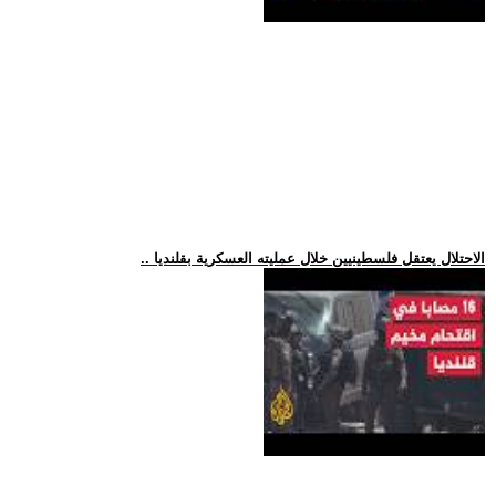
.. الاحتلال يعتقل فلسطينيين خلال عمليته العسكرية بقلنديا