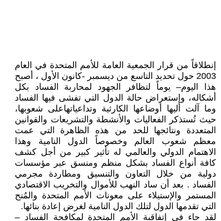
إنطلاقاً من قرار الجمعية العامة للأمم المتحدة في العام
2003 حول تحديد التاسع من ديسمبر -كانون الأول ، أصبح
هذا اليوم– يوماً لتظافر الجهود لمحاربة الفساد بكل
أشكاله، وإستعراض حالة الدول التي تفشى فيها الفساد
وما آلت أليها أوضاعها الكارثية وتداعياتهاعلى شعوبها،
حيث تُستذكر الفعاليات والأنشطة والتشريعات والقوانين
المتعددة ونتائجها للحد من هذه الظاهرة التي عمت
معظم شعوب العالم وخصوصاً الدول النامية وهذا
الاهتمام الدولي والعالمي له تأثير كبير من أجل كشف
كافة أنواع الفساد بشكل منظم ومنسق عبر مؤسسات
دولية من خلال التعاون والتنسيق ومطاردة مجرمي
الفساد . بعد أن ساد النهب للأموال والتخريب الاقتصادي
المستمر والإستيلاء على معونات الأمم المتحدة والمُنح
التي تقدمها الدول لتلك الدول النامية لغرض إعادة بنائها.
لقد جاء في إتفاقية الأمم المتحدة لمكافحة الفساد –