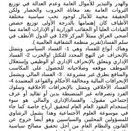
والهدر والتبذير للأموال العامة وعدم العدالة في توزيع
الثروات العامة بعد معاناة الحروب والحصار ولكن
الحقيقة مخيبة للآمال لوجود نخب سياسية مختلفة
الأطياف كان إهتمامها بالدرجة الأولى توزيع حصص
القيادات العليا أو الحقائب الوزارية أو الإدارات العامة مما
أضحى العراق ممثلاً المركز 129 في الدول الأنظف في
سلم الفساد(تقرير منظمة الشفافية العالمية ).
وهناك أنواع للفساد وهي 1- الفساد السياسي ويتمثل
بالإنحراف عن النهج المحدد للتكتل اوالحزب 2- الفساد
الإداري ويتعلق بالإنحراف الإداري أو الوظيفي وإستغلال
الموظف موقعه وصلاحياته للحصول على المكاسب
والمنافع بطرق غير مشروعة . 3- الفساد المالي ويشمل
الإنحرافات المالية ومخالفة الأحكام والقواعد المعتمدة 4-
الفساد الأخلاقي ويتمثل بالإنحرافات الأخلاقية وسلوك
الفرد وتصرفاته غير المنضبطة بدين أو تقاليد أو عرف
إجتماعي مقبول. والفسادالإداري والمالي هو سوء
إستخدام النفوذ العام العام لتحقيق أرباح خاصة كما جاء
في موسوعة العلوم الأجتماعية وهذا يشمل الرشاوي
للمسؤولين المحليين والسياسيين وهو أيضاً خروج عن
القانون والنظام العام من أجل تحقيق مصالح سياسية