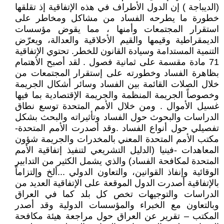
(الديباجة ) إن الدول الأطراف في هذه الإتفاقية إذ تقلقها
خطورة ما يطرحه الفساد من مشاكل ومخاطر على
استقرار المجتمعات وأمنها ، مما يقوض مؤسسات
الديمقراطية وقيمها والقيم الأخلاقية والعدالة، ويعرّض
التنمية المستدامة وسيادة القانون للخطر. تحتوي الإتفاقية
71 مادة مقسمة على ثمانية فصول . لقد أصبح الأهتمام
بظاهرة الفساد وخطورته على إستقرار المجتمعات من
خلال الصلات القائمة بين الفساد وسائر أشكال الجريمة
وخصوصاً الجريمة المنظمة والجريمة الإقتصادية بما فيها
غسيل الأموال . ومن خلال الأمم المتحدة توسع نطاق
الدراسات والبحوث حول الفساد وتأثيراته والبحث بشكل
تفصيلي حول أنواع الفساد .وقد أصدرت الأمم المتحدة-
مكتب الأمم المتحدة المعني بالمخدرات والجريمة شؤون
المعاهدات -فينيا (الدليل التشريعي لتنفيذ إتفاقية الأمم
المتحدة لمكافحة الفساد) والذي يشمل الكثير من التدابير
الوقائية وإنفاذ القوانين، والتعاون الدولي ...ألخ وإلتزاماً
بالإتفاقية أصدرت الدول الموقعة على الإتفاقية العديد من
الدراسات والتوجيهات تخص كل بلد كما في العراق
وبالتعاون مع الخبراء والمؤسسات الدولية وقد أصدر
المكتب – تقرير عن العراق حول مراجعة هيئة مكافحة