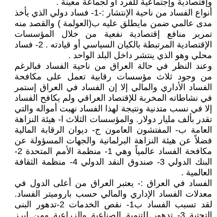
وإقتصادية وإجتماعية للفرد أو لجماعة معينة .
أنواع الفساد من ناحية الإنتشار :-1- فساد دولي الذي يأخذ
مدى عالمي ضمن مايطلق عليه ب(العولمة ) والقصد منه
تمرير منافع إقتصادية نفعية من خلال المؤسسات
الإقتصادية المرتبطة بالكيان السياسي أو قيادته . 2- فساد
محلي وهو الذي ينتشر داخل البلد الواحد .
وعند النظر في حالة العراق من ناحية الفساد فبالرغم
من وجود ثلاث مؤسسات رقابية تعمل على مكافحة
الفساد الأداري والمالي إلا إن الفساد في العراق إستمر
في نشاطاته المخربة للإقتصاد العراقي ولم يكافح الفساد
إلا في نسب متدنية ونتيجة لهذا الفساد نهبت أمواله والتي
تقدر بألف مليار دولار. والمؤسسات الثلاث ا- هيئة النزاهة
العامة ب- المفتشون العامون ج- ديوان الرقابة المالية
فضلاً عن هيئة النزاهة البرلمانية والجهات المسؤولة عن
مكافحة الفساد عالمياً وهي 1- منظمة الأمم المتحدة 2-
البنك الدولي 3- صندوق النقد الدولي 4- منظمة الثقافة
العالمية .
الفساد في العراق :- يعتبر العراق من أعلى الدول في
معدلات الفساد الإداري والمالي حسب باروميتر الفساد.
لقد تسبب الفساد ب1- نقص الخدمات 2-تدهور البنى
التحتية 3- تدهور للتنمية الصناعية والزراعية ومن ابرز