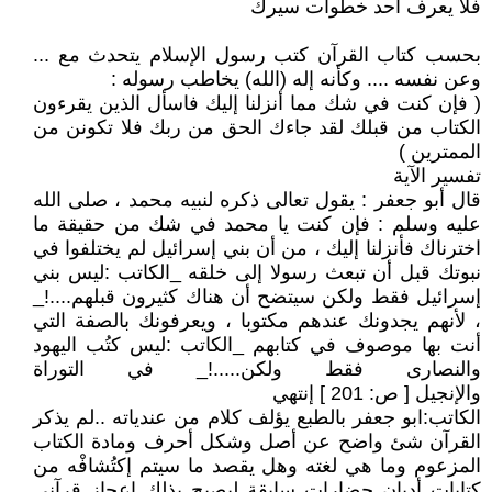
فلا يعرف أحد خطوات سيرك
بحسب كتاب القرآن كتب رسول الإسلام يتحدث مع ...
وعن نفسه .... وكأنه إله (الله) يخاطب رسوله :
( فإن كنت في شك مما أنزلنا إليك فاسأل الذين يقرءون
الكتاب من قبلك لقد جاءك الحق من ربك فلا تكونن من
الممترين )
تفسير الآية
قال أبو جعفر : يقول تعالى ذكره لنبيه محمد ، صلى الله
عليه وسلم : فإن كنت يا محمد في شك من حقيقة ما
اخترناك فأنزلنا إليك ، من أن بني إسرائيل لم يختلفوا في
نبوتك قبل أن تبعث رسولا إلى خلقه _الكاتب :ليس بني
إسرائيل فقط ولكن سيتضح أن هناك كثيرون قبلهم....!_
، لأنهم يجدونك عندهم مكتوبا ، ويعرفونك بالصفة التي
أنت بها موصوف في كتابهم _الكاتب :ليس كتُب اليهود
والنصارى فقط ولكن.....!_ في التوراة
والإنجيل [ ص: 201 ] إنتهي
الكاتب:ابو جعفر بالطبع يؤلف كلام من عندياته ..لم يذكر
القرآن شئ واضح عن أصل وشكل أحرف ومادة الكتاب
المزعوم وما هي لغته وهل يقصد ما سيتم إكتُشافْه من
كتابات أديان حضارات سابقة ليصبح بذلك إعجاز قرآني