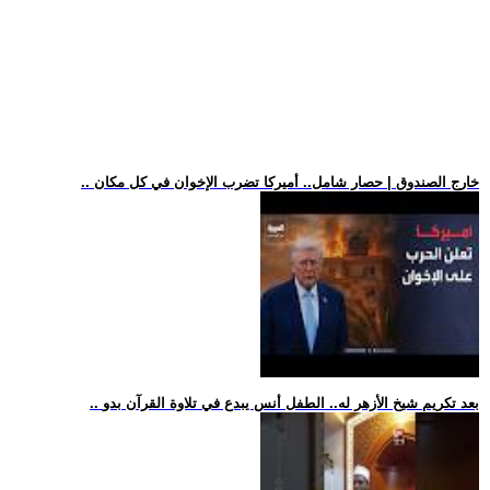
.. خارج الصندوق | حصار شامل.. أميركا تضرب الإخوان في كل مكان
.. بعد تكريم شيخ الأزهر له.. الطفل أنس يبدع في تلاوة القرآن بدو