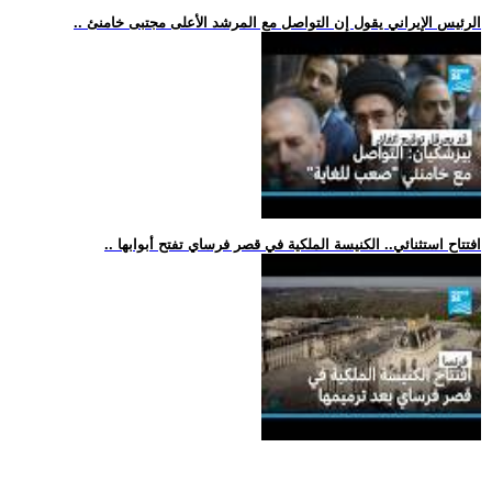
.. الرئيس الإيراني يقول إن التواصل مع المرشد الأعلى مجتبى خامنئ
.. افتتاح استثنائي.. الكنيسة الملكية في قصر فرساي تفتح أبوابها