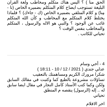
الحق منا ) ؟ اليس هناك متكلم ومخاطب ولغة القرآن
البليغة تستوجب ايضاح كلام المتكلم بضميره الخاص (نا -
مِنا) و كلام المتلقي بضميره الخاص (ك - جاءك) ؟ فلماذا
يختلط كلام المتكلم مع المخاطب و كأن الله المتكلم
غائب عن الوجود ؟ والنبي هو الاله والرسول ، المتكلم
والمخاطب بنفس الوقت ؟
تحياتي للكاتب .
4 - أخي وسام
عدلي جندي ( 2021 / 12 / 10 - 18:11 )
شكرا مرورك الكريم ومساهمتك بالتعقيب
تساؤلات مشروعة بالطبع كما وكتبت في مقالك السابق
ولكن وكما كتب الأستاذ كامل النجار في مقال ايضا سابق
له .. إله (الرسول) ينقصه م المنطق
تحياتي
اخر الافلام