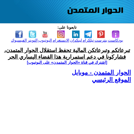
تابعونا على:
بودكاست
بنترست
تيلكرام
لينكدإن
الانستغرام
اليوتيوب
التويتر
الفيسبوك
تبرعاتكم وتبرعاتكن المالية تحفظ استقلال الحوار المتمدن،
فشاركونا في دعم استمرارية هذا الفضاء اليساري الحر
[اشترك في قناة ‫«الحوار المتمدن» على اليوتيوب]
الحوار المتمدن - موبايل
الموقع الرئيسي