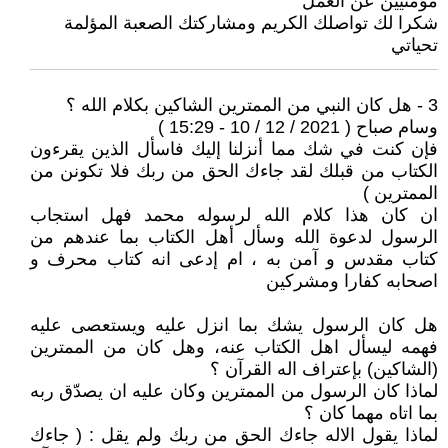
مؤمنيين عن العمل
شكرا لك تواصلك الكريم ومشاركتك الصعبة المؤلمة
تحياتي
3 - هل كان النبي من الممترين الشاكين بكلام الله ؟
وسام صباح ( 2021 / 12 / 10 - 15:29 )
فإن كنت في شك مما أنزلنا إليك فاسأل الذين يقرءون
الكتاب من قبلك لقد جاءك الحق من ربك فلا تكونن من
الممترين )
ان كان هذا كلام الله لرسوله محمد فهل استجاب
الرسول لدعوة الله وسأل أهل الكتاب بما عندهم من
كتاب مقدس و آمن به ، ام إدعى انه كتاب محرف و
اصحابه كفارا ومشركين
هل كان الرسول يشك بما انزل عليه ويستعصى عليه
فهمه ليسأل اهل الكتاب عنه، وهل كان من الممترين
(الشاكين) بإعتراف اله القرآن ؟
لماذا كان الرسول من الممترين وكان عليه ان يصدّق ربه
بما اتاه مهما كان ؟
لماذا يقول الاله جاءك الحق من ربك ولم يقل : ( جاءك