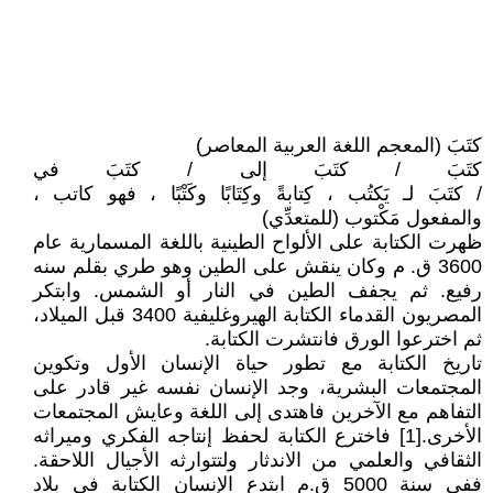
كتَبَ (المعجم اللغة العربية المعاصر)
كتَبَ / كتَبَ إلى / كتَبَ في
/ كتَبَ لـ يَكتُب ، كِتابةً وكِتَابًا وكَتْبًا ، فهو كاتب ،
والمفعول مَكْتوب (للمتعدِّي)
ظهرت الكتابة على الألواح الطينية باللغة المسمارية عام
3600 ق. م وكان ينقش على الطين وهو طري بقلم سنه
رفيع. ثم يجفف الطين في النار أو الشمس. وابتكر
المصريون القدماء الكتابة الهيروغليفية 3400 قبل الميلاد،
ثم اخترعوا الورق فانتشرت الكتابة.
تاريخ الكتابة مع تطور حياة الإنسان الأول وتكوين
المجتمعات البشرية، وجد الإنسان نفسه غير قادر على
التفاهم مع الآخرين فاهتدى إلى اللغة وعايش المجتمعات
الأخرى.[1] فاخترع الكتابة لحفظ إنتاجه الفكري وميراثه
الثقافي والعلمي من الاندثار ولتتوارثه الأجيال اللاحقة.
ففي سنة 5000 ق.م ابتدع الإنسان الكتابة في بلاد