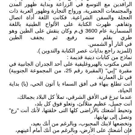
الرافدين مع التوسع في الزراعة وبداية ظهور المدن
والمجتمعات الحضرية، ورواج التجارة وظهور العربة ذات
العجلة والسفن الشراعية. فكانت اللغة أداة اتصال
وتفاهم. ظهرت الكتابة على الألواح الطينية باللغة
المسمارية عام 3600 ق.م وكان ينقش على الطين وهو
طري بقلم سنه رفيع. ثم يجفف الطين
في النار أو الشمس.
(للمزيد راجع بدايات عصر الكتابة والتدوين ).
نماذج من كتابات دينية قديمة :
النص مكتوب بالهيروغليفية على أحد الجدران الجانبية في
مقبرة "إيي" (المقبرة رقم 25، من المجموعة الجنوبية)
في تل العمارنة.
أنت تطلع ببهاء فى أفق السماء يا آتون الحي، (يا) بداية
الحياة،
عندما تبزغ فى الأفق الشرقي، تملأ كل البلاد بجمالك،
أنت جميل، عظيم متلألئ، وتعلو فوق كل بلد،
وتحيط أشعتك بالأراضى كلها التى خلقتها، لأنك أنت "رع"
وتصل إلى نهايتها،
وتخضعها لابنك المحبوب، وبالرغم من أنك بعيد،
فإن أشعتك على الأرض، وبالرغم من أنك أمام أعينهم،