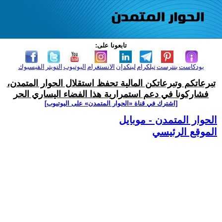
تابعونا على:
بودكاست
بنترست
تيلكرام
لينكدإن
الانستغرام
اليوتيوب
التويتر
الفيسبوك
تبرعاتكم وتبرعاتكن المالية تحفظ استقلال الحوار المتمدن،
فشاركونا في دعم استمرارية هذا الفضاء اليساري الحر
[اشترك في قناة ‫«الحوار المتمدن» على اليوتيوب]
الحوار المتمدن - موبايل
الموقع الرئيسي