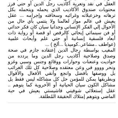
العقل في نقد وتعرية أكاذيب رجل الدين أو حتي فرز
محتويات صندوق الأكاذيب الذي يحمله ويتحمله بكل
ترهاته وخزعبلاته وغرائبه وسخافته وإجرامه ... عقل
يعيش في عالم مواز لعالمنا ولا ينتمي بأي حال من
الأحوال إلي الفكر الإنساني وجدانيا سيان كان فكر حداثي
أو فن سينمائي إيحائي كالرقص او قصة أو رواية ذات
أبعاد فلسفية إنسانية أو حتي علم وأبحاث علمية
(عواطف ..مشاعر..كوميديا ...ألخ ) ...
المغيب بواسطة رجال الدين إعتقاده جازم في صحة
وصدق وصلاحية أكاذيب رجل الدين وما يردده من
حواديت وعنعنات وحوارات ووقائع وجنس وسبي وغزو
ونحر وووو في وعن معتقده وصلاحية كل تلك الغرائب
بل ووصفها بأفضل وانجع وأنقي الأفعال والأقوال
وبطريقها يمكن للمؤمن حل كل مشاكله ليس فقط يل
مشاكل الكون سيان الحياتية أو الأخروية كما يتوهم ..
عقل إستعلائي شوفيني فاشيستي يعيش في حبة
الماضي ويتوهم إمتلاك الحقيقة المُطلقة.