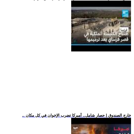
.. خارج الصندوق | حصار شامل.. أميركا تضرب الإخوان في كل مكان