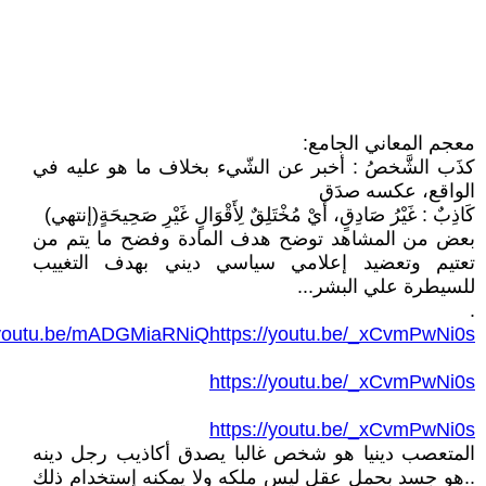
معجم المعاني الجامع:
كذَب الشَّخصُ : أخبر عن الشّيء بخلاف ما هو عليه في
الواقع، عكسه صدَق
كَاذِبٌ : غَيْرُ صَادِقٍ، أَيْ مُخْتَلِقٌ لِأَقْوَالٍ غَيْرِ صَحِيحَةٍ(إنتهي)
بعض من المشاهد توضح هدف المادة وفضح ما يتم من
تعتيم وتعضيد إعلامي سياسي ديني بهدف التغييب
للسيطرة علي البشر...
.
://youtu.be/mADGMiaRNiQhttps://youtu.be/_xCvmPwNi0s
https://youtu.be/_xCvmPwNi0s
https://youtu.be/_xCvmPwNi0s
المتعصب دينيا هو شخص غالبا يصدق أكاذيب رجل دينه
..هو جسد بحمل عقل ليس ملكه ولا يمكنه إستخدام ذلك